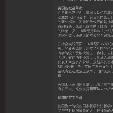
英国的社会革命
在意识形态层面，德国人是信仰基
法兰西人的混合体，英吉利民族是
的商业精神。罗曼民族代表的是抽
得到解决，最后只好求助于经验，
的唯物主义。18世纪是唯物主义
国家和教会还是人的本质的普遍规
在社会实践层面，16世纪和17世
教上的新教原则，建立了英国的殖
有者阶级：贵族大地主、乡绅、自
乡绅，破产的中小农，大量涌入城
代表工商业资产阶级以及新兴的资
8世纪展开斗争，英国广泛开展的
金钱贵族在政治上战争了门阀氏族
机。
英国工人运动的开展，代表了资本
有多强大。充分发挥
辩证法
去分析
德国的哲学革命
德国资产阶级的国家哲学和法哲学
义与当时德国抽象的人，把抽象的