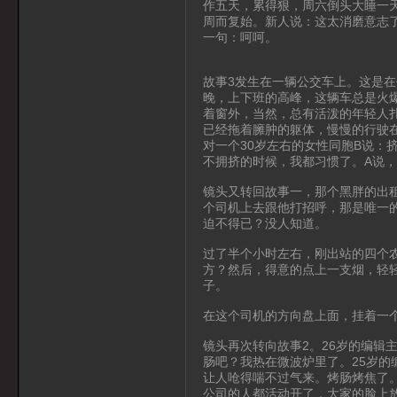
作五天，累得狠，周六倒头大睡一
周而复始。新人说：这太消磨意志
一句：呵呵。
故事3发生在一辆公交车上。这是
晚，上下班的高峰，这辆车总是火
着窗外，当然，总有活泼的年轻人
已经拖着臃肿的躯体，慢慢的行驶在
对一个30岁左右的女性同胞B说：
不拥挤的时候，我都习惯了。A说，
镜头又转回故事一，那个黑胖的出
个司机上去跟他打招呼，那是唯一
迫不得已？没人知道。
过了半个小时左右，刚出站的四个
方？然后，得意的点上一支烟，轻
子。
在这个司机的方向盘上面，挂着一
镜头再次转向故事2。26岁的编辑
肠吧？我热在微波炉里了。25岁
让人呛得喘不过气来。烤肠烤焦了。
公司的人都活动开了，大家的脸上