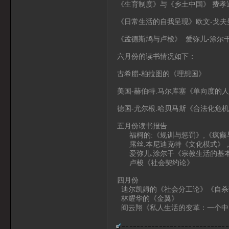
《生育制度》与《乡土中国》 费孝
《日常生活的自我呈现》欧文-戈夫
《孟德斯鸠与卢梭》 爱弥儿-涂尔
六月份的读书情况如下：
古希腊-柏拉图的《理想国》
美国-赫伯特.马尔库塞《单向度的
德国-尤尔根.哈贝马斯《合法化危
五月份读书报告
福柯的:《规训与惩罚》,《疯癫
露丝.本尼迪克特《文化模式》
爱弥儿.涂尔干《宗教生活的基
卢梭《社会契约论》
四月份
迪尔凯姆的《社会分工论》《自杀
林耀华的《金翼》
阎云翔《私人生活的变革：一个中