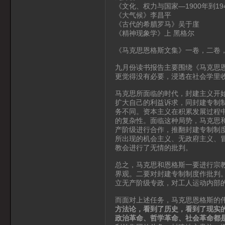
《文化、权力与国家—1900年到1
《大气候》李昌平
《古代的希腊罗马》吴于廑
《精神现象学》上 黑格尔
《马克思恩格斯文集》一卷，二卷
九月份读书报告主要围绕《马克思
更觉得没有必要，浸透在社会学里
马克思所面临的时代，封建主义开
扩大自己的利益诉求，同封建专制
务不同。资本主义在积累发展过程
的复杂性。面临这种局势，马克思
产阶级进行合作，推翻封建专制制
所出现的机会主义、无政府主义、
教会进行了无情的批判。
总之，马克思和恩格斯一要进行宗
界观。二要对封建专制制度作批判
立无产阶级专政，对工人运动内部
而面对上述任务，马克思恩格斯的
方法论，看到了历史，看到了现实
政治革命、哲学革命、社会革命都