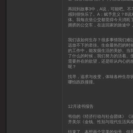
再回到故事3中，A说，可能吧。不
感到很快乐了。A：赋予意义？B说
体。我每次坐公交都觉得今天消耗
拥挤的公交车，在这回家的旅途中
我们该如何生存？很多事情我们难
远放不下的牵挂。生命最热烈的时
的工作中，能发掘生活的美妙。当
了什么的时候，我们努力的活着。
需要外在的欲望，还是听从内心的
呢？
找寻，追求与改变，体味各种生存
哪怕跌跌撞撞。
12月读书报告
韦伯的《经济行动与社会团体》《
齐美尔《金钱、性别与现代生活风
结束了，本想画个完美的句号，但