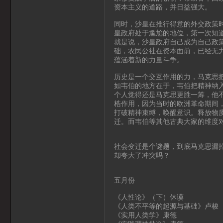
资本主义的道路，并日益强大。
同时，沙皇在推行得意的外交政策
皇政府处于尴尬的地位，第一次知道
就是说，沙皇政府自己成为自己政
础，农民公社在资本面前，已经无
蕴涵着新的力量斗争。
历史是一个交互作用的力，马克思
如韦伯的地方在于，韦伯把精神纳
个人觉得还是马克思更胜一筹，他
梏作用，因为当时的欧洲革命期间
打破精神束缚，唤醒意识。释放物
迁。而韦伯等其他古典大家的维度
社会变迁是个谜题，到底马克思漏
却夸大了冲突吗？
五月份
《人性论》（下）休谟
《人类不平等的起源与基础》卢梭
《实用人类学》康德