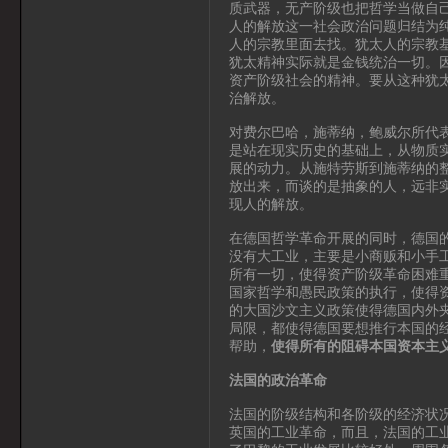
质武器，无产阶级也把哲学当做自
人的解放这一社会政治问题归结为
人的宗教里面去找。犹太人的宗教
犹太精神实际就是金钱统治一切。
资产阶级社会的精神。要从这种犹
治解放。
对费尔巴哈，施蒂纳，鲍威尔所代表
是站在现实历史的基础上，从物质
展的动力。从施特劳斯到施蒂纳的
放出来，而谈的是抽象的人，远非
现人的解放。
在德国哲学革命开展的同时，德国
没有大工业，主要是小商贩和小手
所有一切，使得资产阶级革命困难
国家哲学和愚民政策的执行，使得
的大国沙文主义政策使得德国内外
局限，都使得德国要想推行本国的
帮助，
使得所有的阻碍本国资本主
法国的政治革命
法国的阶级结构和各阶级的经济状
英国的工业革命，而且，法国的工