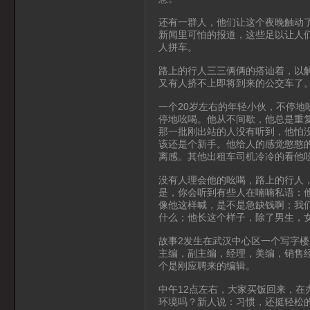
还有一群人，他们让这个夜晚触动
新闻里可怕的报道，这些足以让人
人拼车。
路上的行人三三俩俩的搭讪着，以
又有人挤不上即将到来的公交车了
一个20岁左右的年轻小伙，不停地吆
停地吆喝。他从不间歇，他总是重
那一批刚出站的人没有听到，他怕
该还是个新手。他给人的感觉憨憨
离感。其他出租车司机冷冷的看他
没有人理会他的吆喝，路上的行人
是，你会听到有些人在喃喃私语：
像他这样喊，是不是急缺钱啊；我
什么；他长这个样子，除了男生，女生
故事2发生在武汉中心区一个写字楼
主编，副主编，经理，美编，销售
个是刚应聘来的编辑。
中午12点左右，大家买饭回来，在
环境吗？新人说：习惯，还挺轻松