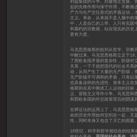
利益集团的斗争。封建地主贵族、资
起的先锋作用与保守作用，不断推
产力与生产交往形式的矛盾运动，
主义。革命，从来就不是人脑中的
中，人是自己的上帝。人只有实践
和腐朽的宗教观，站在现实的历史
更有力度。
马克思恩格斯的批判从哲学、宗教
中醒过来。马克思恩格斯立足于18
了西欧各国矛盾的复杂性，阶级对
关系，一下子就把现代的社会关系
动，从而产生了大量的无产阶级，
无产阶级不可调和的矛盾，只有以
也具备这样的先进性。资本主义在
格斯则在其中阐述工人运动的目标
义、冒险主义等作斗争。马克思和
和西欧各国的外交政策背后的阴谋
在辨证法的运用上了，马克思恩格
命的历史作用如何交织在一起，又
性，同时本身又包含了灭亡的因素
18世纪，科学和哲学相结合的结
的社会革命。
英国的社会革命，法