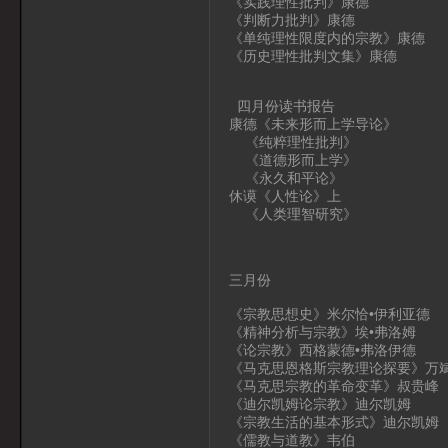
《实践理性批判》康德
《判断力批判》康德
《单纯理性限度内的宗教》康德
《历史理性批判文集》康德
四月份读书报告
康德《未来形而上学导论》
《纯粹理性批判》
《道德形而上学》
《永久和平论》
休谟《人性论》上
《人类理智研究》
三月份
《宗教思想史》米尔恰•伊利亚德
《精神分析与宗教》埃•弗洛姆
《论宗教》西格蒙德•弗洛伊德
《马克思恩格斯宗教理论探要》万斌
《马克思宗教的革命变革》叔贵峰
《迪尔凯姆论宗教》迪尔凯姆
《宗教生活的基本形式》迪尔凯姆
《儒教与道教》韦伯