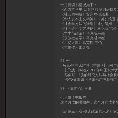
十月份读书情况如下：
《西方哲学史-从苏格拉底到萨特及其后
《社会的构成》安东尼-吉登斯
《华人资本主义精神》（英）戈登.
《社会学方法的准则》迪尔凯姆
《社会会科学方法论》马克斯.韦伯
《学术与政治》马克斯.韦伯
《宗教社会学》马克斯.韦伯
《古犹太教》马克斯.韦伯
《韦伯传》姬金铎
9月份
马克•格兰诺维特《镶嵌-社会网与
孔飞力《叫魂-1768年中国妖术
陈向明 《质的研究方法与社会科学
卡尔•曼海姆《意识形态与乌托邦
8月《资本论》三卷
七月份读书报告
这个月读的书很杂，这个月的读书
《超越左与右-激进政治的未来》安