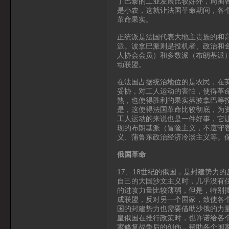
了巴黎的工业发展比较好外，周围
是小农，这就让法国革命期间，各
革命果实。
正统派是法国代表大地主贵族的和
派。波拿巴派则是投机者、政治和
人协会会员）和多数派（布朗基派
动联盟。
在法国占据统治地位的是农民，在
妥协，对工人运动的害怕，使得革
熟，也使得胜利的果实落波拿巴等
是，这使得法国革命比较彻底，为
工人运动的来说也是一件好事，它
现的布朗基派（冒险主义，不遵守
义、蒲鲁东政治经济冷淡主义等。
俄国革命
17、18世纪的俄国，是封建势力
自己的大国沙文主义时，几乎没有
的进攻力量比较薄弱，但是，特别
成联盟，反对另一个国家，致使各
国的封建势力也需要借助沙俄的力
皇俄国在推行政策时，也许诺给各
家修复战争后的创伤，帮助各个国