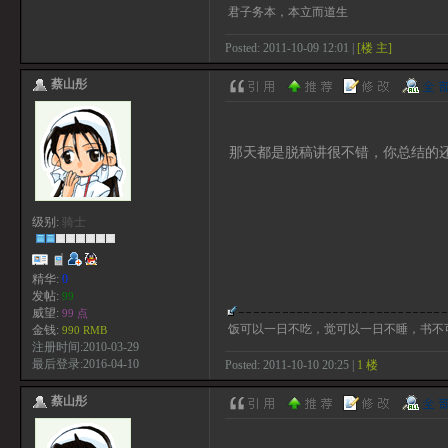
君子务本，本立而道生
Posted: 2011-10-09 12:01 |
[楼 主]
蔡山彤
那天都是脱稿讲很不错，你总结的
级别:
骑士
精华:
0
发帖:
99
威望:
99 点
饭可以一日不吃，觉可以一日不睡，书不
金钱:
990 RMB
注册时间:2010-03-29
最后登录:2016-04-10
Posted: 2011-10-10 20:25 |
1 楼
蔡山彤