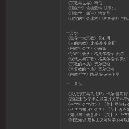
《宗教与世界》韦伯
《现象学》埃德蒙特·胡塞尔
《现象学十四讲》洪文鼎
《现实的社会建构》彼得•伯格与托
一月份
《世界十大宗教》黄心川
《人的宗教》休斯顿•史密斯
《宗教社会学》孙尚扬
《宗教社会学》格奥尔格•西美尔
《现代人与宗教》格奥尔格•西美尔
《宗教的本质》费尔巴哈
《基督教的本质》费尔巴哈
《宗教哲学》路易斯•p•波伊曼
十一月份
《意识形态与乌托邦》卡尔•曼海姆
《高级迷信-学术左派及其关于科学的
《科学社会学散忆》【美】罗伯特•
《科学与知识社会学》【英】迈克尔
《知识与社会意象》【英】大卫•布
《制造知识-建构主义与科学的与境