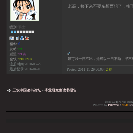
老高，接下来不要东想西想了，接
级别:
骑士
精华:
0
发帖:
99
威望:
99 点
饭可以一日不吃，觉可以一日不睡，书不
金钱:
990 RMB
注册时间:2010-03-29
最后登录:2016-04-10
Posted: 2011-11-29 00:03 |
2 楼
三农中国读书论坛
»
毕业研究生读书报告
Total 0.346757(s) quer
Powered by
PHPWind
v6.0
Cer