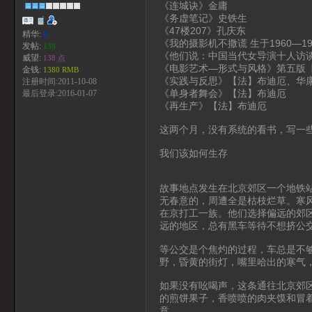
《连城诀》金庸
《务虚笔记》史铁生
《47楼207》孔庆东
精华:
0
《我的摄影机不撒谎 生于1960—
发帖:
138
《他们说：中国当代女导演十人访
威望:
138 点
《电影艺术—形式与风格》第五版【
金钱:
1380 RMB
《实践与反思》【法】布迪厄、华
注册时间:2011-10-08
《单身者舞会》【法】布迪厄
最后登录:2016-01-07
《再生产》【法】布迪厄
这两个月，没有系统的看书，写一
我们该如何生存
故事地点发生在北京郊区一个地铁
无春意的，周遭全是枯枝烂草。寒
在京打工一族。他们选择偏远的郊
远的地区，总有黑车等待不想挤公
等公交是个焦灼的过程，车总是不
野，昏黄的街灯，嘴里哈出的寒气
如果没有吆喝声，这条通往北京郊
的煎饼果子，香喷喷的肉夹馍和冒
意。