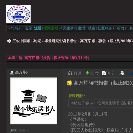
»
您尚未
登录
注册
|
返回主站
|
研究生读书
|
推荐
|
搜索
|
社区服务
|
帮助
|
订
三农中国读书论坛
»
毕业研究生读书报告
»
高万芹 读书报告（截止到2012年3
本页主题:
高万芹 读书报告（截止到2012年3月11号）
高万芹0
高万芹 读书报告（截止到201
管理提醒：
本帖被 郑静 从 中心研究生读书报告 复制到本
2012年2月到3月11号
《尼采传》
《爱因斯坦传》
《民国人物过眼录》 杨奎松 广东
级别:
圣骑士