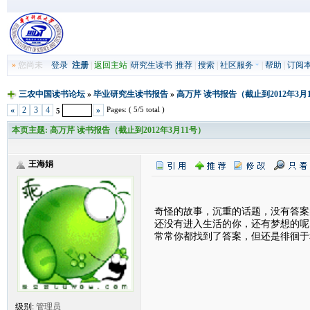
»
您尚未
登录
注册
|
返回主站
|
研究生读书
|
推荐
|
搜索
|
社区服务
|
帮助
|
订阅
三农中国读书论坛
»
毕业研究生读书报告
»
高万芹 读书报告（截止到2012年3月
Pages: ( 5/5 total )
«
2
3
4
»
5
本页主题:
高万芹 读书报告（截止到2012年3月11号）
王海娟
奇怪的故事，沉重的话题，没有答案
还没有进入生活的你，还有梦想的呢
常常你都找到了答案，但还是徘徊于
级别:
管理员