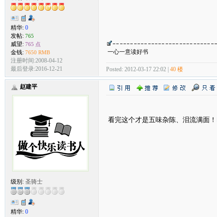
精华:
0
发帖:
765
威望:
765 点
一心一意读好书
金钱:
7650 RMB
注册时间:2008-04-12
最后登录:2016-12-21
Posted: 2012-03-17 22:02 |
40 楼
赵建平
看完这个才是五味杂陈、泪流满面！
级别:
圣骑士
精华:
0