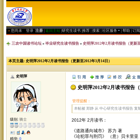
»
您尚未
登录
注册
|
返回主站
|
研究生读书
|
推荐
|
搜索
|
社区服务
|
帮助
|
订阅
三农中国读书论坛
»
毕业研究生读书报告
»
史明萍2012年2月读书报告（更新至2
本页主题:
史明萍2012年2月读书报告（更新至2012年3月14日）
史明萍
史明萍2012年2月读书报告（
管理提醒：
本帖被 郑静 从 中心研究生读书报告 复制到本
级别:
骑士
2012年 2月读书：
《道路通向城市》 苏力 著
《论犯罪与刑罚》 （意）贝卡里亚
精华:
0