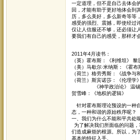
一定道理，但不是自己去体会
回，才能有助于更好地体会到
历，多么美好，多么新奇等等
感受的强烈、震撼，即使经过
仅让人信服还不够，还必须让
要我们有自己的感受，那样才
2011年4月读书：
（英）霍布斯：《利维坦》 黎
（美）马歇尔·米纳斯：《霍布
（荷兰）格劳秀斯：《战争与和
（荷兰）斯宾诺莎：《伦理学》
《神学政治论》 温锡
贺雪峰：《地权的逻辑》
针对霍布斯理论预设的一种自
态，一种和谐的原始秩序呢？
一、我们为什么不能和平共处
为了解决我们所面临的问题，
们造成麻烦的根源。所以，为
基本的特征入手。