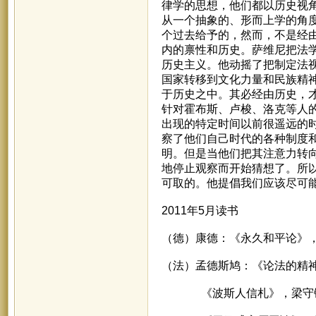
律学的思想，他们都以历史视
从一个抽象的、形而上学的角
个过去给予的，然而，不是经
内的禀性和历史。萨维尼把法学
历史主义。他动摇了把制定法
国家转移到文化力量和民族精
于历史之中。其必经由历史，
针对霍布斯、卢梭、洛克等人的
出现的特定时间以前很遥远的
察了他们自己时代的各种制度
明。但是当他们把其注意力转
地停止观察而开始猜想了。所
可取的。他提倡我们应该尽可
2011年5月读书
（德）康德：《永久和平论》
（法）孟德斯鸠：《论法的精
《波斯人信札》，梁守