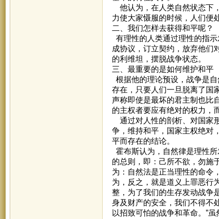
他认为，在人类自然状态下，
力使大家慑服的时候，人们便
二、我们怎样去获得和平呢？
有理性的人类通过理性的指示
成协议，订立契约，放弃他们
的利维坦，摆脱战争状态。
三、最重要的是如何维护和平
根据他的理论预设，战争是自
存在，只要人们一旦脱离了国
声称即使是最坏的君主制也比
的主权者要应有绝对的权力，
通过对人性的剖析、对国家形
争，维持和平，国家主权绝对
平而存在的结论。
霍布斯认为，自然律是理性所
的总则，即：己所不欲，勿施
为：自然法是正当理性的命令
为，反之，就是道义上罪恶行
整，为了我们的生存发动战争
身及财产的安全，我们不得不
以招致可怕的战争和革命。”