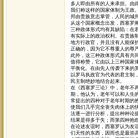
多人即由所有的人来承担。由
我们称这样的国家体制为王政
邦由贵族意志掌管，人民的城
从这个国家概念出发，西塞罗
三种政体形式均有其缺陷：在
有实际上的政治权利。在贵族
地方行政官，并且没有人能保
正确的，因为它不尊重人的尊
此外，这三种政体形式具有共
值得称赞，它由以上三种国家体
平衡化。在由先人传袭下来的
以罗马执政官为代表的君主制
民主制绝妙地结合起来。
在《西塞罗三论》中，老年不
期，他认为，老年可以和人生
常提出的四种对于老年时期的抱
使我们几乎完全丧失肉体上的
法逐一进行分析，提出种种论
结果是得多于失；而第四种抱
在论述友谊时，西塞罗认为友
们天性的东西，因而也是最崇