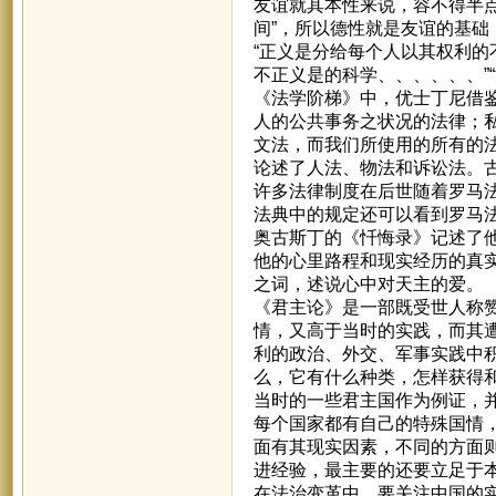
友谊就其本性来说，容不得半
间”，所以德性就是友谊的基
“正义是分给每个人以其权利的
不正义是的科学、、、、、、”
《法学阶梯》中，优士丁尼借
人的公共事务之状况的法律；
文法，而我们所使用的所有的
论述了人法、物法和诉讼法。
许多法律制度在后世随着罗马
法典中的规定还可以看到罗马
奥古斯丁的《忏悔录》记述了
他的心里路程和现实经历的真
之词，述说心中对天主的爱。
《君主论》是一部既受世人称
情，又高于当时的实践，而其
利的政治、外交、军事实践中
么，它有什么种类，怎样获得
当时的一些君主国作为例证，
每个国家都有自己的特殊国情
面有其现实因素，不同的方面
进经验，最主要的还要立足于
在法治变革中，要关注中国的