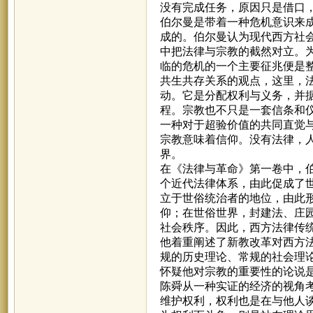
没有完成任务，原因只是借口
伯尔曼是带着一种危机意识来
成的。伯尔曼认为现代西方社
中把法律与宗教的截然对立。
临的危机的一个主要征兆便是
共生共存关系的观点，这里，
动。它是分配权利与义务，并
程。宗教也不只是一套信条和
一种对于超验价值的共同直觉
宗教意味着信仰。没有法律，
界。
在《法律与革命》第一卷中，
个近代法律体系，由此促成了
立于世俗统治者的地位，由此
仰；在世俗世界，封建法、庄
社会秩序。因此，西方法律传
他着重阐述了新教改革对西方
规的历史理论、常规的社会理论
怀疑他对宗教的重要性的论说
陈舜从一种实证的经济的视角
维护权利，权利也是在与他人