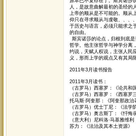
原本已不复存在了。斯宾诺莎
人，是故意曲解最初的圣经的
上帝的顺从是不可能的。顺从
仰只在寻求顺从与虔敬、、、
于历史与语言，必须只能求之
的自由。
斯宾诺莎的论点，归根到底是
哲学。他主张哲学与神学分离
约说，天赋人权说，主张人民
义，形而上学的观点又有其局
2011年3月读书报告
2011年3月读书：
（古罗马）西塞罗：《论共和国
（古罗马）西塞罗：《西塞罗三
托马斯·阿奎那：《阿奎那政治
（古罗马）优士丁尼：《法学
（古罗马）奥古斯丁：《忏悔
（意大利）尼科洛·马基雅维利
苏力：《法治及其本土资源》