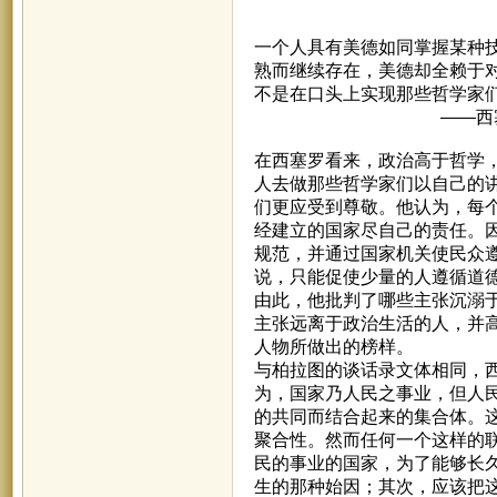
一个人具有美德如同掌握某种
熟而继续存在，美德却全赖于
不是在口头上实现那些哲
——西塞罗《论
在西塞罗看来，政治高于哲学
人去做那些哲学家们以自己的
们更应受到尊敬。他认为，每
经建立的国家尽自己的责任。
规范，并通过国家机关使民众
说，只能促使少量的人遵循道
由此，他批判了哪些主张沉溺
主张远离于政治生活的人，并高
人物所做出的榜样。
与柏拉图的谈话录文体相同，
为，国家乃人民之事业，但人
的共同而结合起来的集合体。
聚合性。然而任何一个这样的
民的事业的国家，为了能够长
生的那种始因；其次，应该把