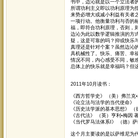
书中，边沁就是以一个立法者
所谓功利主义即以功利原理为
来势必增大或减小利益有关者
一项行动。他衡量功利与否的
福，即符合功利原理，否则，
边沁为此以数学逻辑推演的方
疑，这是可靠的吗？抑或快乐
真理还是针对个案？虽然边沁
具机械性了。快乐、痛苦、幸
情况不同，内心感受不同，敏
总体上的快乐就是幸福吗？但
2011年10月读书：
《西方哲学史》 （美）弗兰克•
《论立法与法学的当代使命》 
《历史法学派的基本思想》 （
《古代法》 （英）亨利•梅因 
《当代罗马法体系Ⅰ》 （德）萨
这个月主要读的是以萨维尼为