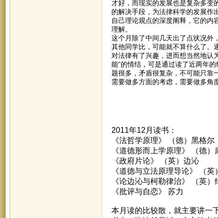
才好，而现实的发展也是复杂多变
的解决手段，为法律科学的发展作
自己理论观点的深度阐释，它的内
理解。
这个月除了中间几天出了点状况外
其他同学比，可能就不算什么了。通
对法律有了兴趣，进而想当然地认
能”的情结，可是通过读了近两年
题很多，矛盾很复杂，不可能只靠
需要做多方面的考虑，需要做多角度
2011年12月读书：
《法哲学原理》 （德）黑格尔
《道德形而上学原理》 （德）
《政府片论》 （英）边沁
《道德与立法原理导论》 （英
《论边沁与柯勒律治》 （英）
《批评与自恋》 苏力
本月读的比较散，就主要讲一