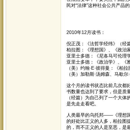
民对“法律”这种社会公共产品
2010年12月读书：
倪正茂：《法哲学经纬》（经
柏拉图：《理想国》、《政治
亚里士多德：《尼各马可伦理
亚里士多德：《政治学》、《
（美）约翰·E·彼得曼：《柏拉
（美）加勒斯·汤姆森、马歇尔
这个月的读书状态比前几次都
书数量也达到了要求，但是质
（经篇）为自己列了一个大体
是先走走看吧。
人类最早的乌托邦——《理想
的好处比正义的人多，柏拉图
的，而不正义的人是至恶，是