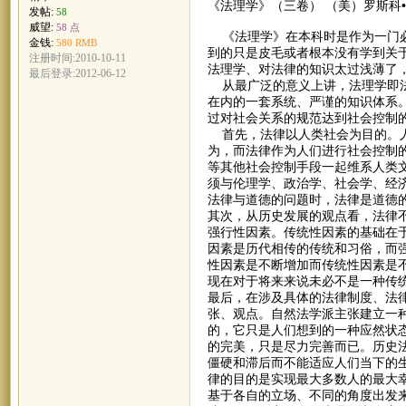
《法理学》（三卷） （美）罗斯科
发帖:
58
威望:
58 点
《法理学》在本科时是作为一门必
金钱:
580 RMB
到的只是皮毛或者根本没有学到关
注册时间:2010-10-11
法理学、对法律的知识太过浅薄了，
最后登录:2012-06-12
从最广泛的意义上讲，法理学即法
在内的一套系统、严谨的知识体系
过对社会关系的规范达到社会控制
首先，法律以人类社会为目的。人
为，而法律作为人们进行社会控制
等其他社会控制手段一起维系人类
须与伦理学、政治学、社会学、经
法律与道德的问题时，法律是道德
其次，从历史发展的观点看，法律
强行性因素。传统性因素的基础在
因素是历代相传的传统和习俗，而
性因素是不断增加而传统性因素是
现在对于将来来说未必不是一种传
最后，在涉及具体的法律制度、法
张、观点。自然法学派主张建立一
的，它只是人们想到的一种应然状
的完美，只是尽力完善而已。历史
僵硬和滞后而不能适应人们当下的
律的目的是实现最大多数人的最大
基于各自的立场、不同的角度出发