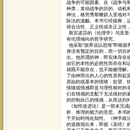
战争的可能因素。在《战争与
种类，发动战争的目的、动机
神法，格劳秀斯鞭辟入里地对
际法的滥觞。本书引经据典，
得合法性、正义性或非正义性
斯宾诺莎的《伦理学》与亚里
有伦理倾向的哲学研究。
他采取“据界说以思维”即根
身没有预定的目的，而一切目
出。他所谓的神，即实体存在
由它的本性的必然性而存在和
就既不能存在，也不能被理解
了由神而出的人心的性质和起
原始的或基本的情绪：欲望、
情绪或情感即是与理性相对的
们在情感的支配下无法很好的
的控制自己的情感，从而达到
《知性改进论》是一部未完成
析、推理的能力的意思。本书
于开始时纯化知性。《神学政
的道路指出来，即据《圣经》