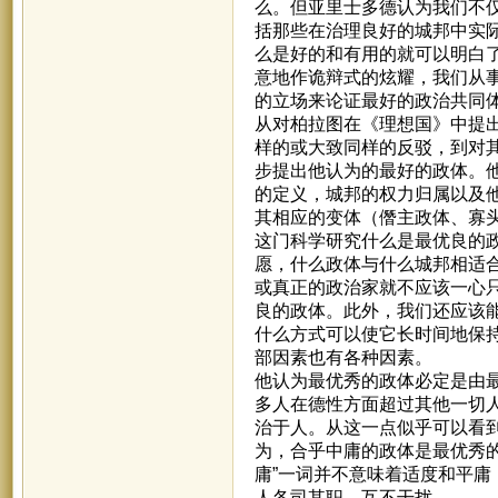
么。但亚里士多德认为我们不
括那些在治理良好的城邦中实
么是好的和有用的就可以明白
意地作诡辩式的炫耀，我们从
的立场来论证最好的政治共同
从对柏拉图在《理想国》中提
样的或大致同样的反驳，到对
步提出他认为的最好的政体。
的定义，城邦的权力归属以及
其相应的变体（僭主政体、寡
这门科学研究什么是最优良的
愿，什么政体与什么城邦相适
或真正的政治家就不应该一心
良的政体。此外，我们还应该
什么方式可以使它长时间地保
部因素也有各种因素。
他认为最优秀的政体必定是由
多人在德性方面超过其他一切
治于人。从这一点似乎可以看
为，合乎中庸的政体是最优秀
庸”一词并不意味着适度和平庸
人各司其职，互不干扰。