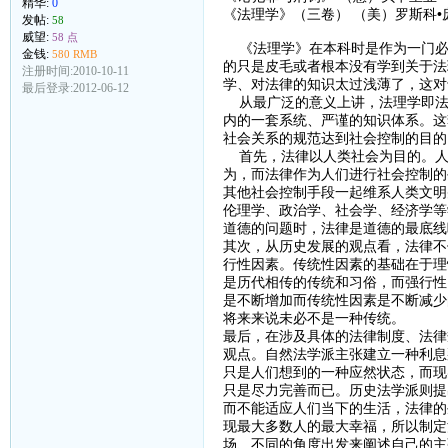
精华:
0
《法理学》（三卷） （美）罗斯科•
发帖:
58
威望:
58 点
《法理学》在本科时是作为一门必
金钱:
580 RMB
的只是皮毛或者根本没有学到关于法
注册时间:2010-10-11
学、对法律的知识太过浅薄了，这对
最后登录:2012-06-12
从最广泛的意义上讲，法理学即法律
内的一套系统、严谨的知识体系。这
社会关系的规范达到社会控制的目的
首先，法律以人类社会为目的。人
为，而法律作为人们进行社会控制的
其他社会控制手段一起维系人类文明
伦理学、政治学、社会学、经济学等
道德的问题时，法律是道德的最底线
其次，从历史发展的观点看，法律不
行性因素。传统性因素的基础在于理
是历代相传的传统和习俗，而强行性
是不断增加而传统性因素是不断减少
将来来说未必不是一种传统。
最后，在涉及具体的法律制度、法律
观点。自然法学派主张建立一种利息
只是人们想到的一种应然状态，而现
只是尽力完善而已。历史法学派则提
而不能适应人们当下的生活，法律的
现最大多数人的最大幸福，所以制定
场、不同的角度出发来阐述自己的主