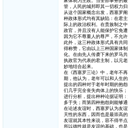
家体制为王政。当全部事务的最
管，人民的城邦即其一切权力归
从这个国家概念出发，西塞罗阐
种政体形式均有其缺陷：在君主
际上的政治权利。在贵族制之中
政官，并且没有人能保护它免遭
因为它不尊重人的尊严，不允许
此外，这三种政体形式具有共同
得称赞，它由以上三种国家体制
化。在由先人传袭下来的罗马共
执政官为代表的君主制，以元老
妙地结合起来。
在《西塞罗三论》中，老年不再
期，他认为，老年可以和人生的
提出的四种对于老年时期的抱怨
们几乎完全丧失肉体上的快乐；
进行分析，提出种种论据证明：
多于失；而第四种抱怨则能够通
在论述友谊时，西塞罗认为友谊
天性的东西，因而也是最崇高的
友谊就其本性来说，容不得半点
所以德性就是友谊的基础，也是