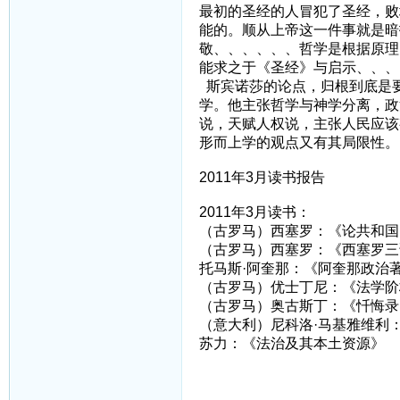
最初的圣经的人冒犯了圣经，败
能的。顺从上帝这一件事就是暗
敬、、、、、、哲学是根据原理
能求之于《圣经》与启示、、、
斯宾诺莎的论点，归根到底是
学。他主张哲学与神学分离，政
说，天赋人权说，主张人民应该
形而上学的观点又有其局限性。
2011年3月读书报告
2011年3月读书：
（古罗马）西塞罗：《论共和国
（古罗马）西塞罗：《西塞罗三
托马斯·阿奎那：《阿奎那政治
（古罗马）优士丁尼：《法学阶
（古罗马）奥古斯丁：《忏悔录
（意大利）尼科洛·马基雅维利
苏力：《法治及其本土资源》