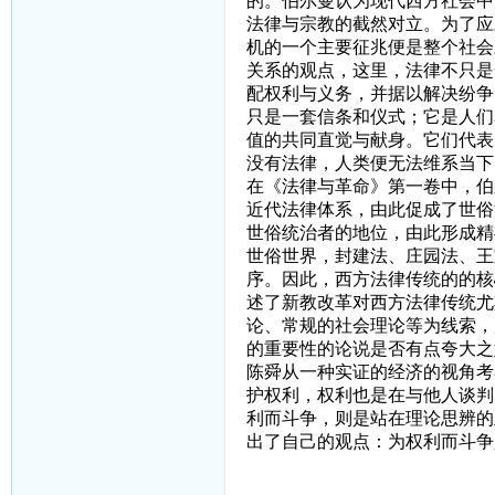
的。伯尔曼认为现代西方社会中
法律与宗教的截然对立。为了应
机的一个主要征兆便是整个社会
关系的观点，这里，法律不只是
配权利与义务，并据以解决纷争
只是一套信条和仪式；它是人们
值的共同直觉与献身。它们代表
没有法律，人类便无法维系当下
在《法律与革命》第一卷中，伯
近代法律体系，由此促成了世俗
世俗统治者的地位，由此形成精
世俗世界，封建法、庄园法、王
序。因此，西方法律传统的的核
述了新教改革对西方法律传统尤
论、常规的社会理论等为线索，
的重要性的论说是否有点夸大之
陈舜从一种实证的经济的视角考
护权利，权利也是在与他人谈判
利而斗争，则是站在理论思辨的
出了自己的观点：为权利而斗争