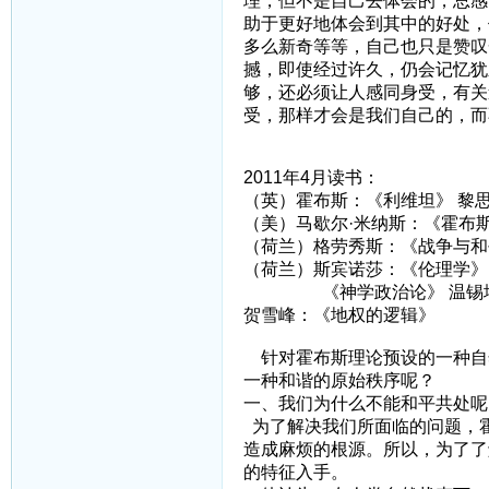
理，但不是自己去体会的，总感
助于更好地体会到其中的好处，
多么新奇等等，自己也只是赞叹
撼，即使经过许久，仍会记忆犹
够，还必须让人感同身受，有关
受，那样才会是我们自己的，而
2011年4月读书：
（英）霍布斯：《利维坦》 黎
（美）马歇尔·米纳斯：《霍布斯
（荷兰）格劳秀斯：《战争与和
（荷兰）斯宾诺莎：《伦理学》
《神学政治论》 温锡
贺雪峰：《地权的逻辑》
针对霍布斯理论预设的一种自
一种和谐的原始秩序呢？
一、我们为什么不能和平共处呢
为了解决我们所面临的问题，
造成麻烦的根源。所以，为了了
的特征入手。