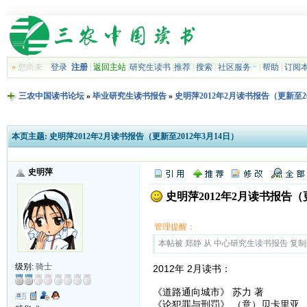
»
您尚未
登录
注册
|
返回主站
|
研究生读书
|
推荐
|
搜索
|
社区服务
|
帮助
|
订阅
三农中国读书论坛
»
毕业研究生读书报告
»
史明萍2012年2月读书报告（更新至20
本页主题:
史明萍2012年2月读书报告（更新至2012年3月14日）
史明萍
史明萍2012年2月读书报告（更
管理提醒：
本帖被 郑静 从 中心研究生读书报告 复制到本区
级别:
骑士
2012年 2月读书：
《道路通向城市》 苏力 著
《论犯罪与刑罚》 （意）贝卡里亚