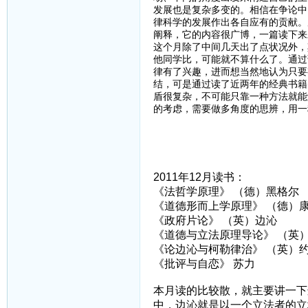
发展也是复杂多变的。相信在争论中
律科学的发展作出各自应有的贡献。
阐释，它的内容很广博，一篇读下来
这个月除了中间几天出了点状况外，
他同学比，可能就不算什么了。通过
律有了兴趣，进而想当然地认为只要
结，可是通过读了近两年的经典书籍
盾很复杂，不可能只靠一种方法就能
的考虑，需要做多角度的思辨，用一
2011年12月读书：
《法哲学原理》 （德）黑格尔
《道德形而上学原理》 （德）
《政府片论》 （英）边沁
《道德与立法原理导论》 （英
《论边沁与柯勒律治》 （英）约
《批评与自恋》 苏力
本月读的比较散，就主要讲一下
中，边沁就是以一个立法者的立