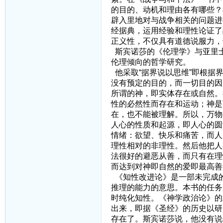
的目的、动机和理由各有哪些？
辟入里地对与战争相关的问题进
经据典，运用经验和理性论证了
正义性，不仅具有道德说服力，
斯宾诺莎的《伦理学》与亚里
伦理倾向的哲学研究。
他采取“据界说以思维”即根据
没有预定的目的，而一切目的因
所谓的神，即实体存在或自然。
性的必然性而存在和运动；神是
在，也不能被理解。所以，万物
人心的性质和起源，即人心的圆
情绪：欲望、快乐和痛苦，而人
理性相对的非理性。然后他把人
法很好的避恶从善，而只有在理
而达到对神即自然的爱即最高善
《知性改进论》是一部未完成
推理的能力的意思。本书的任务
时纯化知性。《神学政治论》的
出来，即据《圣经》的历史以研
存在了。斯宾诺莎说，他没有说