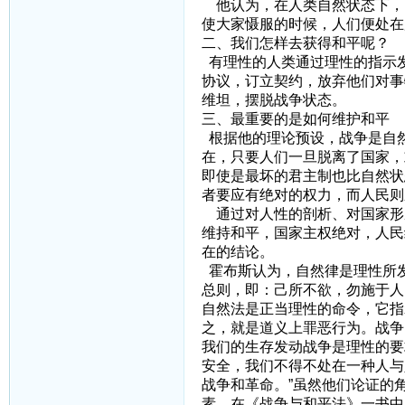
他认为，在人类自然状态下，
使大家慑服的时候，人们便处在
二、我们怎样去获得和平呢？
有理性的人类通过理性的指示
协议，订立契约，放弃他们对事
维坦，摆脱战争状态。
三、最重要的是如何维护和平
根据他的理论预设，战争是自
在，只要人们一旦脱离了国家，
即使是最坏的君主制也比自然状
者要应有绝对的权力，而人民则
通过对人性的剖析、对国家形
维持和平，国家主权绝对，人民
在的结论。
霍布斯认为，自然律是理性所
总则，即：己所不欲，勿施于人
自然法是正当理性的命令，它指
之，就是道义上罪恶行为。战争
我们的生存发动战争是理性的要
安全，我们不得不处在一种人与
战争和革命。”虽然他们论证的
素。在《战争与和平法》一书中