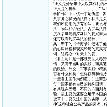
“正义是分给每个人以其权利的
正义是的科学、、、、、、”“
学阶梯》中，优士丁尼借鉴古罗
共事务之状况的法律；私法是关
我们所使用的所有的法，要么与
法、物法和诉讼法。古罗马法律
度在后世随着罗马法的复兴而为
还可以看到罗马法的精神。
奥古斯丁的《忏悔录》记述了他
的心里路程和现实经历的真实写
词，述说心中对天主的爱。
《君主论》是一部既受世人称赞
情，又高于当时的实践，而其遭
的政治、外交、军事实践中积累
它有什么种类，怎样获得和维持
一些君主国作为例证，并进而形
每个国家都有自己的特殊国情，
有其现实因素，不同的方面则有
验，最主要的还要立足于本国的
变革中，要关注中国的实际，从
律”这种社会公共产品的需求，