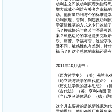
功利主义即以功利原理为指导思
增大或减小利益有关者之幸福的
动。他衡量功利与否的标准是幸
功利原理，否则，则违反功利原
学逻辑推演的方式来专门论述了
吗？抑或快乐与痛苦与否是可以
案？虽然边沁的本意是要克服语
乐、痛苦、幸福与否，这些字眼
受不同，敏感性也有差别，针对
福吗？但这个总体的幸福还是有
2011年10月读书：
《西方哲学史》 （美）弗兰克•
《论立法与法学的当代使命》 （
《历史法学派的基本思想》 （德
《古代法》 （英）亨利•梅因 著
《当代罗马法体系Ⅰ》 （德）萨
这个月主要读的是以萨维尼为代
学的思想，他们都以历史视角来