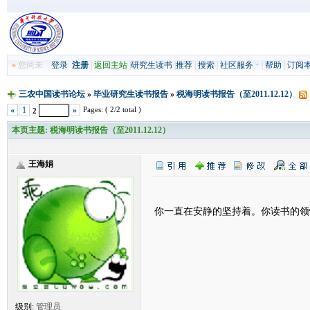
»
您尚未
登录
注册
|
返回主站
|
研究生读书
|
推荐
|
搜索
|
社区服务
|
帮助
|
订阅
三农中国读书论坛
»
毕业研究生读书报告
»
税海明读书报告（至2011.12.12）
Pages: ( 2/2 total )
«
1
»
2
本页主题:
税海明读书报告（至2011.12.12）
王海娟
你一直在安静的坚持着。你读书的领
级别:
管理员