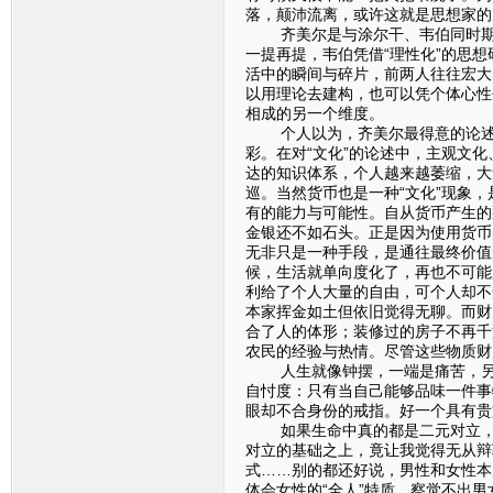
落，颠沛流离，或许这就是思想家的
齐美尔是与涂尔干、韦伯同时期的
一提再提，韦伯凭借“理性化”的思想
活中的瞬间与碎片，前两人往往宏大
以用理论去建构，也可以凭个体心性
相成的另一个维度。
个人以为，齐美尔最得意的论述应该
彩。在对“文化”的论述中，主观文
达的知识体系，个人越来越萎缩，大
巡。当然货币也是一种“文化”现象
有的能力与可能性。自从货币产生的
金银还不如石头。正是因为使用货币
无非只是一种手段，是通往最终价值
候，生活就单向度化了，再也不可能
利给了个人大量的自由，可个人却不
本家挥金如土但依旧觉得无聊。而财
合了人的体形；装修过的房子不再千
农民的经验与热情。尽管这些物质财
人生就像钟摆，一端是痛苦，另一
自忖度：只有当自己能够品味一件事
眼却不合身份的戒指。好一个具有贵
如果生命中真的都是二元对立，那
对立的基础之上，竟让我觉得无从辩
式……别的都还好说，男性和女性本
体会女性的“全人”特质，察觉不出