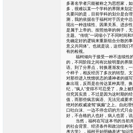
多著名学者只能被称之为思想家，如
多，很难以某一个学科的界限来划定
先要问的是，目前学科的划分是合理
测，我的依据在于福柯对于历史中总
现出一种连续性、因果关系、进步性
是属于上帝的。按照他举的例子，无论
主题。“传统”一词缩小了不同时间和
先确定好的逻辑来重新组合分散的事
意义共同体”。也就是说，这些我们
有的检视。
福柯倾向于接受一种不连续性的、
的，不同阶段之间有比较明显的界限
语。到了分界点，转换逐渐发生，一
个样子，相反经历了多次的转型。文
对那些进入恍惚状态的通神者的描写
象出现，反而是在传达某种真理。换
纪，“疯人”变得不可忍受了，身上被
但究其实质，不过是因为这时期的经
值，而那些疯言疯语、无法完成要求
绝对的权威凌驾“疯癫”之上。自此
口吐白沫、一边不停念叨的方式只会
好，不合格的人也好，病人也罢，说
当然，福柯在写这本书的当初并没
的社会背景、经济条件和政治结构等
考古学》，福柯开始明确表述“知识