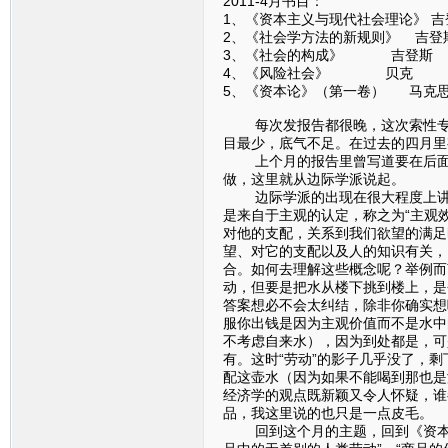
2011-4月书目：
1、《资本主义与现代社会理论》 吉
2、《社会学方法的新规则》 吉登
3、《社会的构成》 吉登斯
4、《风险社会》 贝克
5、《资本论》（第一卷） 马克
每次发报告都很晚，这次索性专门
目最少，底气不足。在过去的四月里
上个月的报告里曾写道要在后面的
做，这里就从边际学派说起。
边际学派的出现在很大程度上讲是
是来自于主观的认定，称之为“主观
对他的支配，关系到我们欲望的满足
望、对它的支配以及人的知识有关，
合。如何去理解这些概念呢？举例而
动，但要是把水从楼下挑到楼上，是
答案想必不会太纠结，除非你确实想
服你出钱是因为主观价值而不是水中
不考虑自来水），因为到处都是，可
有。这时“劳动”的影子几乎没了，
配这壶水（因为如果不能喝到那也是
经济学的观点既新颖又令人怀疑，谁
品，我这里说的也只是一点皮毛。
回到这个月的主题，回到《资本论