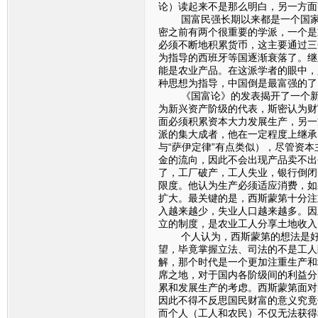
论）读起来不是那么明白，另一方面
国富民强长期以来都是一个国家所
密之前有两个很重要的学派，一个是
必须不断地积累货币，这主要通过三
为指导的西班牙等国逐渐衰落了。继
能是农业产品。在这派学者的眼中，
种思想为指导，中国倒是最富强的了
《国富论》的发表揭开了一个新的
为新兴资产阶级的代表，斯密认为财
面必须积累资本大力发展生产，另一
派的集大成者，他在一定程度上继承
与“萨伊定律”有点类似），尽管资
金的流向，因此不会出现产品卖不出
了，工厂破产，工人失业，银行倒闭
限度。他认为生产必须适应消费，如
扩大。最关键的是，西斯蒙第十分注
入越来越少，失业人口越来越多。因
立的制度，是农业工人分享土地收入
个人认为，西斯蒙第的想法是好的
望，毕竟掌握立法、司法的不是工人
解，那个时代是一个更加注重生产和
席之地，对于国内各阶级间的利益分
累和发展生产的考虑。西斯蒙第面对
因此不得不反思国民财富的意义究竟
而个人（工人和农民）不仅无法获得