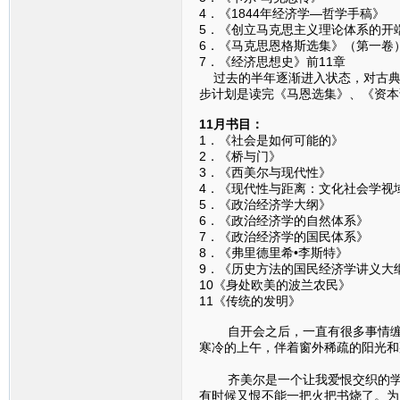
4．《1844年经济学—哲
5．《创立马克思主义理论体系
6．《马克思恩格斯选集》（
7．《经济思想史》前11章 
过去的半年逐渐进入状态，对古典
步计划是读完《马恩选集》、《资本
11月书目：
1．《社会是如何可能
2．《桥与门》
3．《西美尔与现代
4．《现代性与距离：文化社会学
5．《政治经济学大纲
6．《政治经济学的自然
7．《政治经济学的国民
8．《弗里德里希•李斯特
9．《历史方法的国民经济学
10《身处欧美的波兰农民
11《传统的发明》 
自开会之后，一直有很多事情缠身
寒冷的上午，伴着窗外稀疏的阳光和
（一
齐美尔是一个让我爱恨交织的学者
有时候又恨不能一把火把书烧了。为