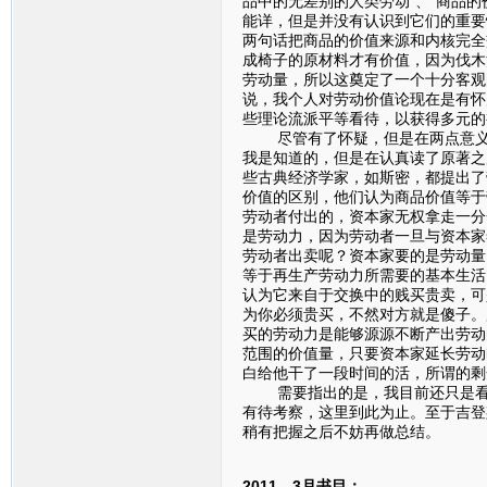
品中的无差别的人类劳动”、“商品
能详，但是并没有认识到它们的重要
两句话把商品的价值来源和内核完全
成椅子的原材料才有价值，因为伐木
劳动量，所以这奠定了一个十分客观
说，我个人对劳动价值论现在是有怀
些理论流派平等看待，以获得多元的
尽管有了怀疑，但是在两点意义上
我是知道的，但是在认真读了原著之
些古典经济学家，如斯密，都提出了
价值的区别，他们认为商品价值等于
劳动者付出的，资本家无权拿走一分
是劳动力，因为劳动者一旦与资本家
劳动者出卖呢？资本家要的是劳动量
等于再生产劳动力所需要的基本生活
认为它来自于交换中的贱买贵卖，可
为你必须贵买，不然对方就是傻子。
买的劳动力是能够源源不断产出劳动
范围的价值量，只要资本家延长劳动
白给他干了一段时间的活，所谓的
需要指出的是，我目前还只是看到
有待考察，这里到此为止。至于吉登
稍有把握之后不妨再做总结。
2011—3月书目：