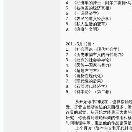
4、《经济学的骑士：阿尔弗雷德•
5、《被掩盖的经济真相》 
6、《一课经济学》 黑
7、《农民的道义经济学》
8、《私人生活的变革》 
9、《疯癫与文明》 
2011-5月书目：
1、《社会理论与现代社会
2、《历史唯物主义的当代批
3、《批判的社会学导论
4、《民族—国家与暴力
5、《超越左与右》 
6、《自反性现代化》
7、《现代性的后果》
8、《石器时代经济学》
9、《资本论》（第二卷
从开始读书到现在，也算接触过一
受。尽管吉登斯论述的东西很多，涉
连贯的感觉。从开始对经典三大家的
研究，你会看到理论框架的作用和概
时间地理学等，但是他的作品更像是
上个月读《资本主义和现代社会理