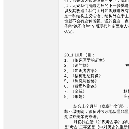
们，只是因为知识体系的不同，我们
点，无疑我们清醒之后的下一步就是
识及其改造？我们面对知识难道没有
是一种结构主义话语，结构外在于主
也就不会有这种感觉。说的直白一点
子的“绝圣弃智”？后现代的东西发
否定。
2011.10月书目：
1、《临床医学的诞生》
2、《词与物》 福
3、《知识考古学》 
4、《福柯思想肖像》 
5、《利息与价格》 魏
6、《货币均衡论》 米
7、《金翼》 林耀
8、《银翅》 庄孔
结合上个月的《疯癫与文明》，福
却不愿明朗，很多时候读地似懂非懂
觉得齐美尔更靠谱。
月初我在借《知识考古学》的时候
是“考古”二字还是书中对历史的重