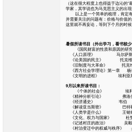
（这在很大程度上也得益于边沁的“
学家，其学说也为马克思主义的出现
以上是一个简单的梳理，肯定有很
并需要关注的问题有：价格与价值的
这里就不再妄论，等到下个月的时候
暑假所读书目（外出学习，看书较少
《国民财富的性质和原因的研究》
《人口原理》 马尔萨
《论美国的民主》 托克维
《旧制度与大革命》 托克
《西方社会学理论》第一章 杨
《文明的进程》 埃利亚
9月以来所读书目：
《个体的社会》 埃利
《精神分析引论》 弗洛
《经济通史》 韦伯
《解读亚当斯密》 巴特
《人类学是什么》 王铭
《文化、权力与国家》 杜
《记述村庄的政治》 吴
《村治变迁中的权威与秩序》 