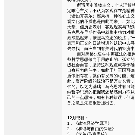
所谓历史唯物主义，个人理解就是
定唯心主义，不认为客观存在是精神
（诸如齐美尔）都秉持一种唯心主义
观文化的矛盾也是由此而来）。如此
天堂。但历史表明，客观现实与“绝
马克思在早期作品中就集中精力对唯
渐成熟起来，按照马克思的说法，“
真理和正义的日益增进的认识中去寻
去寻找，而应当到有关时代的经济中
而对黑格尔哲学中辩证法的批判性
些哲学思想倾向于用静止的、孤立的
级社会而言，坚持这种观点就等于确
自身权力的斗争，如此千年王国可确
盾依旧存在，就仍有发展的可能。这
此，资产阶级的统治不是万古长青，
代的。以之为基础，马克思才有可能
纯哲学思想的把握我还是感到力不从
己的一点想法，如有各种错误，但请
务之急是先把报告挂出去。
12月书目：
1．《政治经济学原理》
2．《和谐与自由的保
3．《卡尔•马克思传