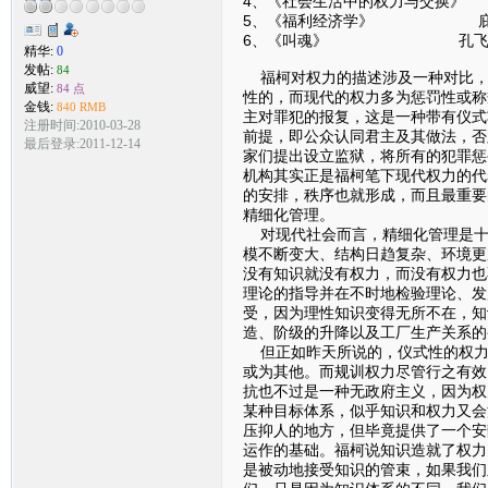
4、《社会生活中的权力与交换
5、《福利经济学》 庇
6、《叫魂》 孔飞
精华:
0
发帖:
84
福柯对权力的描述涉及一种对比，
威望:
84 点
性的，而现代的权力多为惩罚性或称
金钱:
840 RMB
主对罪犯的报复，这是一种带有仪式
注册时间:2010-03-28
前提，即公众认同君主及其做法，否
最后登录:2011-12-14
家们提出设立监狱，将所有的犯罪惩
机构其实正是福柯笔下现代权力的代
的安排，秩序也就形成，而且最重要
精细化管理。
对现代社会而言，精细化管理是十
模不断变大、结构日趋复杂、环境更
没有知识就没有权力，而没有权力也
理论的指导并在不时地检验理论、发
受，因为理性知识变得无所不在，知
造、阶级的升降以及工厂生产关系的
但正如昨天所说的，仪式性的权力
或为其他。而规训权力尽管行之有效
抗也不过是一种无政府主义，因为权
某种目标体系，似乎知识和权力又会
压抑人的地方，但毕竟提供了一个安
运作的基础。福柯说知识造就了权力
是被动地接受知识的管束，如果我们