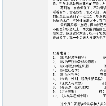
物。哲学本就是思维建构的产物，对
写到这，有点僵住了，不知道该如
看看窗外，雪还残留，阳光依旧，偶
封闭又让我感到了一点安全，毕竟我
欲坠的木门，不过外面那么冷，有门
最后再罗嗦一点吧，因为我已然感
不能全部跃然纸上，而文辞的拮据也
研究过、论述过的东西，找一个客观
也就多了，我一个后来人只能为无所
10月书目：
1、《政治经济学概论》 萨
2、《政治经济学及赋税原理》
3、《政治经济学新原理》 
4、《宗教社会学》 齐美
5、《时尚的哲学》 齐美
6、《金钱、性别、现代生活风格
7、《现代人与宗教》 齐
8、《齐美尔：生存形式》 
9、《历史三调》 柯文
10、《人类学思潮十讲》 王
这个月主要是读经济学和齐美尔，