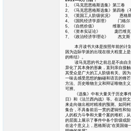
1、《马克思恩格斯选集》第三卷
2、《马克思恩格斯选集》第四卷（
3、《英国工人阶级状况》 恩格
4、《国民经济学原理》 门格尔
5、《自然价值》 维塞尔
6、《资本实证论》 庞巴维克
7、《政治经济学理论》 杰文斯
本月读书大体是按照年前的计划在
因为边际学派的出现在很大程度上是
的终结》。
读马克思的书之前总是不由自主地
异化了其本身的形象，直到亲自接触
其受众是广大的工人阶级有关。因为
一味去感受思想的触碰和语言的锋芒
方法、历史唯物主义和辩证唯物主义
可辨。
《选集》中有大量关于历史事件的
日》和《法兰西内战》等。在这些文
来走向做出相对精准的预测。如同柯
集合，不具备前后一贯的逻辑性和知
人的权力斗争和大量个案的堆积，从
的层面上展示了事件中各个阶级或阶
在这个意义上，恩格斯说“在英国做
明确的发展”。