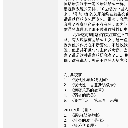
同话语受制于一定的语法结构一样。
定规则系统的安排，16世纪的中国
来，“词”与“物”的关系始终在发生
话语秩序的变化而变化。那么，究竟
真理？答案想必是不存在的，因为问
贯通的真理呢？那不过是连续性历史
尽管这时期福柯的关注重点不在于
路。有人说福柯是结构主义，这一点
因为他的作品在不断变化，不过以我
置，但是并不反对对主体的考察。当
言？谁是这种语言的研究者？……”
确，话在说人，可是不同的人毕竟会
7月离校前：
1、《现代性与自我认同》
2、《现代性：吉登斯访谈录》
3、《亲密关系的变革》 
4、《弱者的武器》 斯
5、《资本论》（第三卷）未
2011.9月书目：
1、《寡头统治铁律》 
2、《社会的麦当劳化》 
3、《经济学原理》（上下）