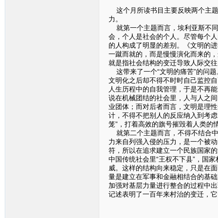
这个月所读书目主要反映两个主题，
力。
就第一个主题而言，埃利亚斯不同
会，个人是社会的个人。尽管每个人
的人构成了明显的差别。《文明的进
一蹴而就的，而是慢慢演化而来的，
就是指社会结构的变迁导致人际交往
这带来了一个“文明的痛苦”的问题
文明化之后却不得不时时自己监控自
人生历程中的自我管理，于是不再能
说在机械团结的社会里，人与人之间
业团体；而对后者而言，文明是理性
计，不得不把别人的反应纳入到考虑
笼”，打着高效的旗号摧毁着人类的
就第二个主题而言，不得不结合中
力来自列强入侵的压力，是一个被动
符，所以在追求建立一个民族国家的
中国传统社会里“王权不下县”，国
威。这样的结构向来稳定，只是在面
量是建立在军事和金融相结合的基础
加强对基层力量进行整合的过程中出
记述表明了一百年来村治的变迁，它