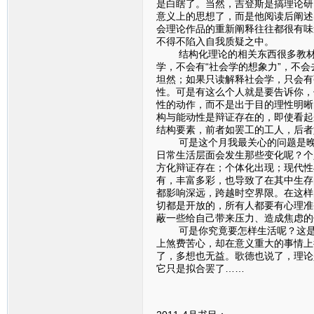
是白瞎了。当然，吉登斯是搞理论研
意义上的思想了，而是他阅读后阐述
会理论作品的重新阐释往往都很有味
不得不陷入自我质疑之中。
结构化理论的相关东西很多教材里
学，不会有“社会学的想象力”，不
坦然；如果只读解释社会学，只会有
性。可是有这么个人就是要告诉你，
性的动作，而不是出于目的理性明晰
构与能动性是辩证存在的，即使看起
结构要素，前者如罢工的工人，后者
可是这个月我最关心的问题是晚期
日常生活层面会发生那些变化呢？个
方化辩证存在；个体化出现；现代性
有，丰富多彩，也导致了在其中生存
都影响深远，跨越时空界限。在这样
切都是开放的，所有人都要有心理准
蔽一些给自己带来压力、造成焦虑的
可是你究竟要怎样生活呢？这是一
上煞费苦心，却在意义重大的事情上
了，多想也无益。歌德也说了，理论
它只是拟合罢了……