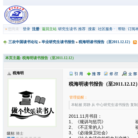
»
您尚未
登录
注册
|
返回主站
|
研究生读书
|
推荐
|
搜索
|
社区服务
|
帮助
|
订阅
三农中国读书论坛
»
毕业研究生读书报告
»
税海明读书报告（至2011.12.12）
本页主题:
税海明读书报告（至2011.12.12）
税海明
税海明读书报告（至2011.12.12
管理提醒：
本帖被 郑静 从 中心研究生读书报告 复制到本区
2011.11月书目：
1、《规训与惩罚》 福
2、《不正常的人》 福
3、《必须保卫社会》 
级别:
骑士