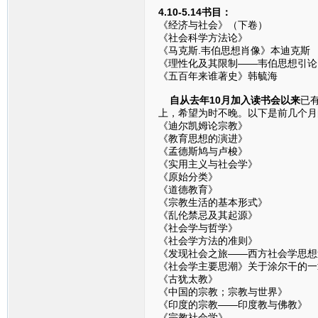
4.10-5.14书目：
《经济与社会》（下卷）
《社会科学方法论》
《马克斯.韦伯思想肖像》本迪克斯
《理性化及其限制——韦伯思想引论
《五百年来谁著史》韩毓海
自从去年10月加入读书会以来
已
上，希望为时不晚。以下是前几个月
《迪尔凯姆论宗教》
《教育思想的演进》
《孟德斯鸠与卢梭》
《实用主义与社会学》
《原始分类》
《道德教育》
《宗教生活的基本形式》
《乱伦禁忌及其起源》
《社会学与哲学》
《社会学方法的准则》
《发现社会之旅——西方社会学思想
《社会学主要思潮》关于涂尔干的一
《古犹太教》
《中国的宗教；宗教与世界》
《印度的宗教——印度教与佛教》
《宗教社会学》