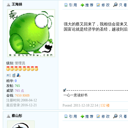
王海娟
强大的蔡又回来了，我相信会迎来又
国富论就是经济学的圣经，越读到后
级别:
管理员
精华:
0
发帖:
765
威望:
765 点
一心一意读好书
金钱:
7650 RMB
注册时间:2008-04-12
最后登录:2016-12-21
Posted: 2011-12-18 22:14 |
132 楼
蔡山彤