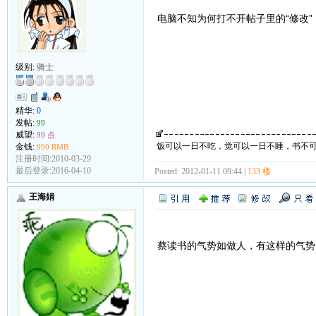
电脑不知为何打不开帖子里的“修改
级别:
骑士
精华:
0
发帖:
99
威望:
99 点
饭可以一日不吃，觉可以一日不睡，书不
金钱:
990 RMB
注册时间:2010-03-29
最后登录:2016-04-10
Posted: 2012-01-11 09:44 |
133 楼
王海娟
蔡读书的气势如做人，有这样的气势