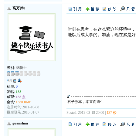
高万芹0
时刻在思考，在这么紧迫的环境中，
能以后成大事的。加油，现在累是好
级别:
圣骑士
精华:
0
发帖:
138
威望:
138 点
君子务本，本立而道生
金钱:
1380 RMB
注册时间:2011-10-08
最后登录:2016-01-07
Posted: 2012-03-18 20:00 |
137 楼
guanshan