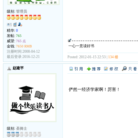
级别:
管理员
精华:
0
发帖:
765
威望:
765 点
一心一意读好书
金钱:
7650 RMB
注册时间:2008-04-12
最后登录:2016-12-21
Posted: 2012-01-15 22:53 |
134 楼
赵建平
俨然一经济学家啊！厉害！
级别:
圣骑士