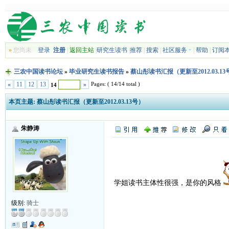
»
您尚未
登录
注册
|
返回主站
|
研究生读书
|
推荐
|
搜索
|
社区服务
|
帮助
|
订阅
三农中国读书论坛
»
毕业研究生读书报告
»
蔡山彤读书汇报（更新至2012.03.13
Pages: ( 14/14 total )
«
11
12
13
»
14
本页主题:
蔡山彤读书汇报（更新至2012.03.13号）
朱静涛
学姐读书主体性很强，是你的风格
级别:
骑士