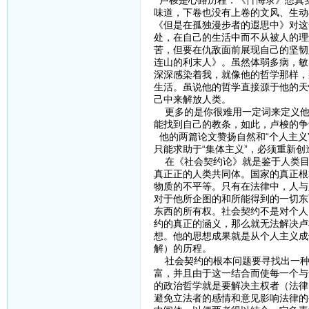
卢梭是心路历程：《忏悔录》想真
味道，下卷也没有上卷的文风、生动
《但是在孤独漫步者的遐思中》对这
处，在自己的生活中而不从被人的理
苦，但要在仇敌面前展现自己的坚韧
连山的利末人》。虽然体弱多病，敏
深深感染着我，就像他的哲学那样，
生活。虽说他的哲学直接源于他的天
己中来解放人类。
更多的是你很难用一定词来定义他
能找到自己的教条，如此，卢梭的争
他的两篇论文赞扬自然和“个人主义
只能求助于“集体主义”，必须重新
在《社会契约论》就是鉴于人类目
真正正的人类共同体。国家的真正根
物质的不平等。只有在法律中，人与
对于他所企图的和所能得到的一切东
东西的所有权。社会契约不是对个人
约的真正的涵义，那么就无法解决卢
想。他的思想成果就是从个人主义成
解）的历程。
社会契约的根本问题要寻找出一种
富，并且由于这一结合而使每一个与
的政治哲学就是要解决主权者（法律
避免立法者的感情和意见影响法律的