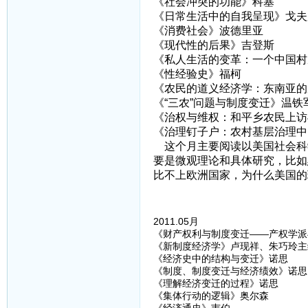
《社会冲突的功能》科塞
《日常生活中的自我呈现》戈夫
《消费社会》波德里亚
《现代性的后果》吉登斯
《私人生活的变革：一个中国村
《性经验史》福柯
《农民的道义经济学：东南亚的
《“三农”问题与制度变迁》温铁
《治权与维权：和平乡农民上访与
《治理钉子户：农村基层治理中
这个月主要阅读以美国社会科
要是微观理论和具体研究，比如
比不上欧洲国家，为什么美国的
2011.05月
《财产权利与制度变迁——产权学派
《新制度经济学》卢现祥、朱巧玲主
《经济史中的结构与变迁》诺思
《制度、制度变迁与经济绩效》诺思
《理解经济变迁的过程》诺思
《集体行动的逻辑》奥尔森