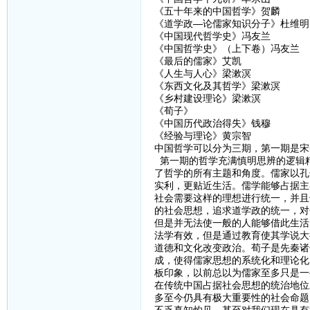
《五十年来的中国哲学》贺麟
《道学政—论儒家知识分子》杜维明
《中国现代哲学史》冯友兰
《中国哲学史》（上下卷）冯友兰
《最后的儒家》艾凯
《人生与人心》梁漱溟
《东西文化及其哲学》梁漱溟
《乡村建设理论》梁漱溟
《荀子》
《中国历代政治得失》钱穆
《经验与理论》黄宗智
中国哲学可以分为三期，第一期是宋
第一期的哲学充满慎明思辨的逻辑
了哲学的所有主题和角度。儒家以孔
实利，更贴近生活。儒学能够占据主
社会需要这样的理想进行统一，并且
的社会思想，追求道学政的统一，对
但是并无法使一般的人能够借此生活
法学有效，但是通过教育使其学说大
道德和文化改变政治。荀子是先秦诸
成，使得儒家思想的系统化和理论化
板印象，以前总以为儒家至多只是一
在传统中国占据社会思想的统治地位
多至今仍具有极大重要性的社会命题