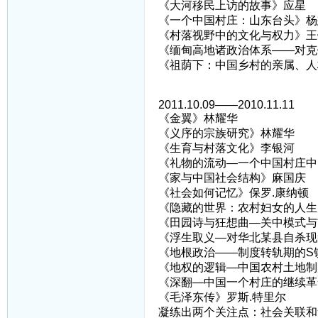
《大河移民上访的故事》应星
《一个中国村庄：山东台头》杨
《村落视野中的文化与权力》王
《缅甸高地诸政治体系——对克
《祖荫下：中国乡村的亲属、人
2011.10.09——2010.11.11
《金翼》林耀华
《义序的宗族研究》林耀华
《生育与村落文化》李银河
《礼物的流动—一个中国村庄中
《家与中国社会结构》麻国庆
《社会如何记忆》保罗.康纳顿
《隐藏的世界：农村妇女的人生
《田园诗与狂想曲—关中模式与
《浮生取义—对华北某县自杀现
《地根政治——制度转轨期的S镇
《地权的逻辑—中国农村土地制
《深翻—中国一个村庄的继续革
《毛泽东传》罗斯.特里尔
凝练出两个关注点：社会关联和