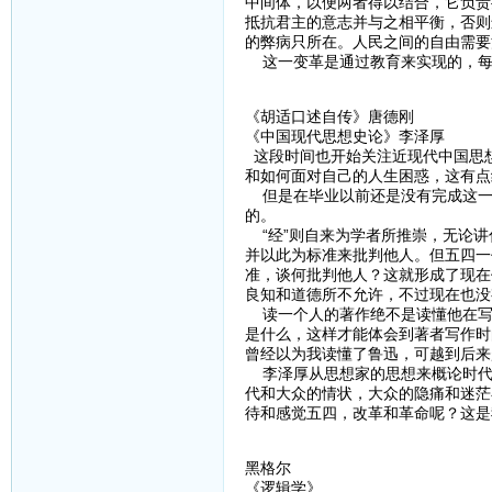
中间体，以便两者得以结合，它负责
抵抗君主的意志并与之相平衡，否则
的弊病只所在。人民之间的自由需要
这一变革是通过教育来实现的，每
《胡适口述自传》唐德刚
《中国现代思想史论》李泽厚
这段时间也开始关注近现代中国思
和如何面对自己的人生困惑，这有点
但是在毕业以前还是没有完成这一
的。
“经”则自来为学者所推崇，无论讲
并以此为标准来批判他人。但五四一
准，谈何批判他人？这就形成了现在
良知和道德所不允许，不过现在也没
读一个人的著作绝不是读懂他在写
是什么，这样才能体会到著者写作时
曾经以为我读懂了鲁迅，可越到后来
李泽厚从思想家的思想来概论时代
代和大众的情状，大众的隐痛和迷茫
待和感觉五四，改革和革命呢？这是
黑格尔
《逻辑学》