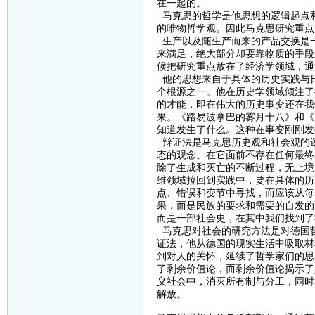
在一起的。
马克思的哲学是他思想的逻辑起点
的唯物哲学观。因此马克思研究重点
生产以及随生产而来的产品交换是
来满足，绝大部分却要靠物质的手段
候把研究重点放在了经济学领域，通
他的思想来自于具体的历史实践与
个根源之一。他在历史学领域倾注了
的才能，即在伟大的历史事变还在我
果。《路易波拿巴的雾月十八》和《
知道发生了什么。这种在事变刚刚发
辩证法是马克思历史观和社会观的
态的观念。在它面前不存在任何最终
除了生成和灭亡的不断过程，无止境
维领域拉回到实践中，要在具体的历
点、错误和变节中寻找，而应该从每
果，而是民族的要求和需要的自发的
而是一部社会史，在其中我们找到了
马克思对社会的研究方法是对德国
证法，他从德国的现实生活中吸取材
到对人的关怀，延续了哲学家们的思
了剩余价值论，而剩余价值论揭示了
义社会中，消灭所有制与分工，同时
解放。