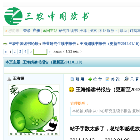
»
您尚未
登录
注册
|
返回主站
|
研究生读书
|
推荐
|
搜索
|
社区服务
|
帮助
|
订阅
三农中国读书论坛
»
毕业研究生读书报告
»
王海娟读书报告（更新至2012.01.10
Pages: ( 1/22 total )
«
2
3
4
5
»
1
本页主题:
王海娟读书报告（更新至2012.01.10）
王海娟
王海娟读书报告（更新至2012.0
管理提醒：
本帖被 郑静 从 中心研究生读书报告 复制到本区
帖子字数太多了，总结和感想放