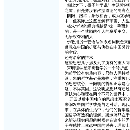
不乏真知灼见，甚至对我们现在具有
相比之下，墨子的学说与生活紧密
之道，但是并没有占据道德的制高点
阴阳、譏纬，象数相合，成为玄学
中，但实际上这些是解释宇宙、人生
杨朱学说的经典概括是“拔一毛而利
的，是一个狭隘的个人的享受主义。
无争权夺利的人。
佛教用另一套语法体系名词概念来
督教在中国的扩张与佛教在中国盛行
的空虚。
还有名家的辩术。
这些思想几乎涉及到了所有的重大问
宋明理学是宋明哲学的一个转折点
为哲学没有实质内容，只教人保持着
派，朱的哲学基础是格物，注重教化
的思想核心。王阳明的哲学正宗是心
题，不得其因。这说明思想只有通过
熹认为心和理在两个不同的世界中，
五四以后中国独立的思想体系还没
来阐发中国哲学或是与之对话。现代
事，在具体的生活中，他们的哲学也
国哲学有透彻的理解。梁漱溟只在于
来解决现实问题的时候存在诸多的矛
子在感性上依恋中国的过去，理智上