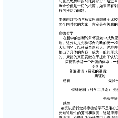
马克思思想中的乌托邦部分：通过革
剩余价值是一切的根源，如果没有剩
行的推动力问题。
本来想对韦伯与马克思思想做个比较
两个同时代的大家，肯定是有关联的
康德哲学
在哲学的独断论和怀疑论中找到思
理。这分别是先验综合判断的统一和
大批判的，以联系自然和人。纯粹理
抽出了具体的内容，成为一般的形式
的。康德的真正贡献在于提出了认识
康德哲学是一个严密的体系，一步
分析论
普遍逻辑（要素的逻辑)
辨证论 
逻辑 先验分
特殊逻辑（科学工具论） 
先验辨证
感性
读完以后我觉得康德哲学不是唯心
要知道理性的范围和限度，这是康德
道德观，不能因为种种借口为道德辩