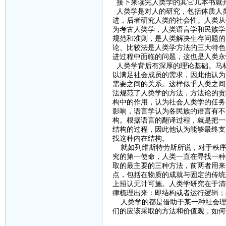
接下来读完人类学的其它几本书就
人类学是对人的研究，包括体质人
进，后者研究人类的社会性。人类从
为考古人类学，人类语言学和民族学
规范和准则，是人类解决生存问题的
论、比较法是人类学方法的三大特色
进过程中面临的问题，这也是人类永
人类学背后有深厚的理论基础。马
以满足社会成员的需求，因此他认为
需要之间的关系。这样似乎人类之间
法规范了人类学的方法，方法论的贡
构中的作用，认为社会人类学的任务
影响，语言学认为各民族的语言有不
构。根据语言的翻译过程，就是把一
结构的过程，因此他认为能够最终支
找这种内在结构。
就如列维斯特劳斯所说，对于秩序
究的第一使命，人类一直在寻找一种
取的最主要的三种方法，前两者用来
点，包括在物质的成就与固定的传统
上招认无计可施。人类学研究在于清
律梳理出来：即结构或者运行逻辑
人类学的都是借助于某一种社会理
们的应该采取的方法和价值观，如何