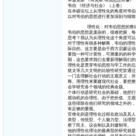
本迪克斯 《马克斯.韦伯思想肖像》
韦伯 《经济与社会》（上卷）
在本硕论坛上从理性化的角度对韦伯
以对韦伯的思想进行更加深刻与细致
理性化：对韦伯思想的整体
韦伯的思想是庞杂的，很难把握，每
思考？我认为从理性化这个角度可以
对于理性有很多种解释，韦伯的理性
际目的。这主要是由于西方启蒙运动
要指一种可计算性，可测量的的科学
期，这也要求我们去重新理解我们的
理性化是贯穿韦伯思想与学工作的总
犹太等几大文明的比较性研究皆通过
一门去理解社会行动的主观意义，并
释。用理性来重建现代社会，要把整
会学研究各个领域的经典命题。
个体行动是研究社会的基础，他把行
观动机的合理性。由于把价值、主观
这些排除在他们研究的领域之外的，
有足够的重视。
官僚化则是理性化过程在政治及其人
类型，传统型、个人魅力型、法理型
察了民主、议会制以及封建制等。
他的理性化理论的最典型的研究就是