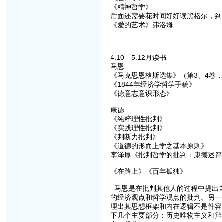
《精神哲学》
后面还需要花时间好好读黑格尔，到
《爱的艺术》弗洛姆
4.10—5.12月读书
马恩
《马克思恩格斯选集》（第3、4卷
《1844年经济学哲学手稿》
《德意志意识形态》
康德
《纯粹理性批判》
《实践理性批判》
《判断力批判》
《道德的形而上学之基本原则》
李泽厚《批判哲学的批判：康德述评
《在路上》《百年孤独》
马恩是在批判其他人的过程中提出
的经济观点和哲学观点的批判。另一
理出其思想框架和内在逻辑不是件容
下几个主要部分：历史唯物主义和辩