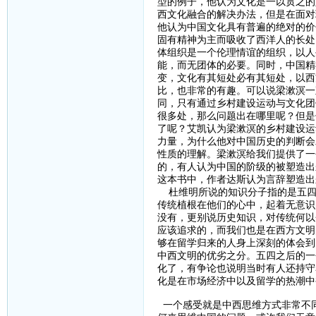
型的例子，他认为文化是一以贯之的
西文化融合的解决办法，但是在面对
他认为中国文化具有普遍的绝对的价
固有精神为主而吸收了西洋人的长处
体组织是一个伦理情谊的组织，以人
能，而无团体的必要。同时，中国精
变，文化有其短处必有其短处，以西
比，也非常的有趣。可以说梁漱溟一
同，只有通过乡村建设运动与文化团
很多处，那么问题出在哪里呢？但是
了呢？艾凯认为梁漱溟的乡村建设运
力量，为什么他对中国历史的判断会
性质的理解。梁漱溟给我们提供了一
的，有人认为中国的阶级的被塑造出
这本书中，作者达斯认为言辞塑造出
杜维明所说的知识分子指的是五四
传统植根在他们的心中，起着无意识
没有，更别说历史知识，对传统何以
应该追求的，而我们也是在西方文明
够在留学归来的人身上深刻的体会到
中西文明的优劣之分。五四之后的一
化了，有争论也说明当时有人还持守
化是在市场经济中以及留学的热潮中
一个感受就是中西思维方式非常不