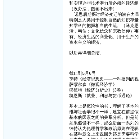
和实现这些技术潜力所必须的经济组
（没办法，图画不出来）
诺思后期探讨经济变迁的潜在力量
特别是人类用于控制自然的知识存量
知学科的把握相当的生疏。（马克思
活，韦伯：文化信念和宗教信仰）韦
有、经济生活的商业化、用于生产的
资本主义的经济。
以后再详细总结。
截止到5月6号
亨特《经济思想史——一种批判的视
萨缪尔森《微观经济学》
熊彼特《经济分析史》(3卷）
凯恩斯《就业、利息与货币通论》
基本上是概论性的书，理解了基本的
维与社会学很不一样，建立在前提假
基本的因素之间的关系分析。但是前
如果假设不一样，那么后面一系列的
彼特认为伦理哲学和政治原则在逻辑
在某种意义上来说因为还是需要科学