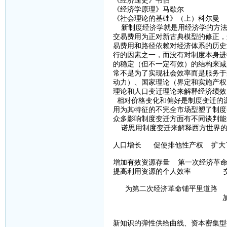
《经济通史》韦伯
《经济学原理》马歇尔
《社会理论的基础》（上）科尔曼
新制度经济学就是用经济学的方法
交易费用为正对新古典模型的修正，
易费用和路径依赖对经济体系的历史
行的因素之一，而没有对制度本身进
的稳定（但不一定有效）的结构来减
常不是为了实现社会效率而是服务于
动力）、国家理论（界定和实施产权
理论和人口变迁理论来解释经济绩效
相对价格变化和偏好是制度变迁的
用为其特征的不完全市场型塑了制度
众多影响制度变迁方面有不同谈判能
诺思用制度变迁来解释西方世界的
人口增长 促使排他性产权 扩大
增加有效资源存量 第一次经济革命
提高利用资源的个人效率 交易
为第二次经济革命铺平里道
加速了经济
新知识的弹性供给曲线、资本密集型