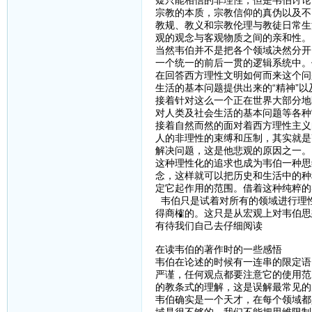
疑只能相信的非理性，但是韦伯讨论
宗教的本质，宗教信仰的真伪以及不
教规、教义和宗教伦理与教徒日常生
观的观念与客观物质之间的亲和性。
当然韦伯并不是把各个领域决然分开
一个统一的前后一贯的逻辑系统中。
在回答西方理性文明如何而来这个问
生活的基本问题提供出来的“精神”以
接着针对这么一个正在世界大部分地
对人类及社会生活的基本问题等各种
接着自然而然的面对着西方理性主义
人的非理性的束缚和压制，其实就是
解决问题，这是他悲观的原因之一。
这种理性化的追求也成为韦伯一种思
念，这样就可以把历史和生活中的种
定它起作用的范围。借着这种纯粹的
韦伯只是试着对所有的领域进行理
得商榷的。这只是从宏观上对韦伯思
有待我们自己去仔细阅读
在读韦伯的著作时的一些感悟
韦伯在论述的时候有一连串的限定语
严谨，任何观点都要注意它的使用范
的教条式的理解，这是误解最常见的
韦伯确实是一个天才，在每个领域都