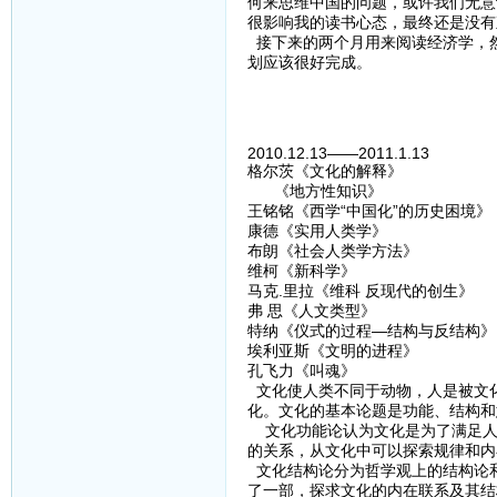
何来思维中国的问题，或许我们无意
很影响我的读书心态，最终还是没有
接下来的两个月用来阅读经济学，
划应该很好完成。
2010.12.13——2011.1.13
格尔茨《文化的解释》
《地方性知识》
王铭铭《西学“中国化”的历史困境》
康德《实用人类学》
布朗《社会人类学方法》
维柯《新科学》
马克.里拉《维科 反现代的创生》
弗 思《人文类型》
特纳《仪式的过程—结构与反结构》
埃利亚斯《文明的进程》
孔飞力《叫魂》
文化使人类不同于动物，人是被文
化。文化的基本论题是功能、结构和
文化功能论认为文化是为了满足人
的关系，从文化中可以探索规律和内
文化结构论分为哲学观上的结构论
了一部，探求文化的内在联系及其结