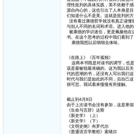
理性批判的具体实践，美不依赖于感
源自内心的，这也引出了人本身是目
们知道什么不是美。这就是批判的方
没有看过康德哲学就没有真正读懂
与别人不同的名词和术语。进入他的
被康德的学识迷住，更是佩服他在
书。在这个思考的过程中我们看到了
康德我想以后细细去体味。
《在路上》《百年孤独》
这两本书既是对读书的调节，也是
该是最敏锐最准确的。这为我以后关
代的思潮的书，还没有人写出我们这
时代与我们是如此的不同，后自己这
很可悲。我试着来慢慢有所接触。
截止到4月8日
由于上次读书会没有参加，这是寒假
《生命与言辞》达斯
《新史学》（上）
《新史学》（下）
《文明史纲》布罗代尔
《普通语言学教程》索绪尔