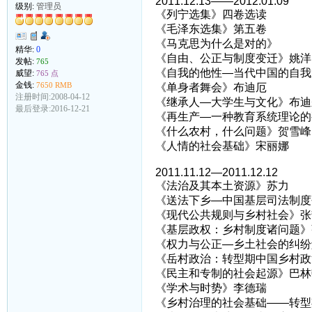
2011.12.13——2012.01.09
级别:
管理员
《列宁选集》四卷选读
《毛泽东选集》第五卷
《马克思为什么是对的》
精华:
0
《自由、公正与制度变迁》姚洋
发帖:
765
《自我的他性—当代中国的自我
威望:
765 点
金钱:
7650 RMB
《单身者舞会》布迪厄
注册时间:2008-04-12
《继承人—大学生与文化》布迪
最后登录:2016-12-21
《再生产—一种教育系统理论的
《什么农村，什么问题》贺雪峰
《人情的社会基础》宋丽娜
2011.11.12—2011.12.12
《法治及其本土资源》苏力
《送法下乡—中国基层司法制度
《现代公共规则与乡村社会》张
《基层政权：乡村制度诸问题》
《权力与公正—乡土社会的纠纷
《岳村政治：转型期中国乡村政
《民主和专制的社会起源》巴林
《学术与时势》李德瑞
《乡村治理的社会基础——转型