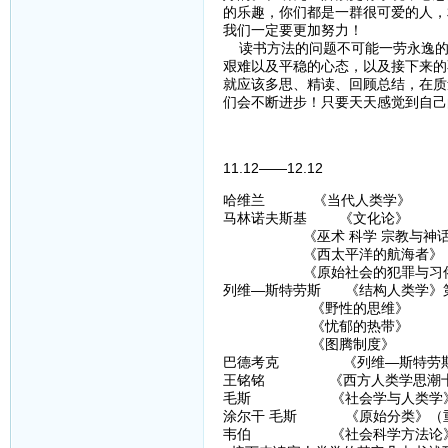
的乐趣，你们都是一群很可爱的人，
我们一定要更加努力！
读书方法的问题不可能一劳永逸的
艰难以及平稳的心态，以及接下来的
就应该多思、精读、回顾总结，在质
们会不断进步！只要天天感觉到自己
11.12——12.12
哈维兰 《当代人类学》
马林诺夫斯基 《文化论》
《巫术 科学 宗教与神话
《西太平洋的航海者》
《原始社会的犯罪与习
列维—斯特劳斯 《结构人类学》
《野性的思维》
《忧郁的热带》
《图腾制度》
巴德考克 《列维—斯特劳斯—
王铭铭 《西方人类学思潮十
毛斯 《社会学与人类学
涂尔干 毛斯 《原始分类》（
韦伯 《社会科学方法论》