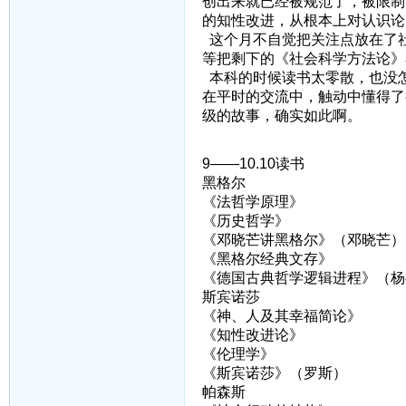
创出来就已经被规范了，被限制
的知性改进，从根本上对认识论
这个月不自觉把关注点放在了
等把剩下的《社会科学方法论》
本科的时候读书太零散，也没
在平时的交流中，触动中懂得了
级的故事，确实如此啊。
9——10.10读书
黑格尔
《法哲学原理》
《历史哲学》
《邓晓芒讲黑格尔》（邓晓芒）
《黑格尔经典文存》
《德国古典哲学逻辑进程》（杨
斯宾诺莎
《神、人及其幸福简论》
《知性改进论》
《伦理学》
《斯宾诺莎》（罗斯）
帕森斯