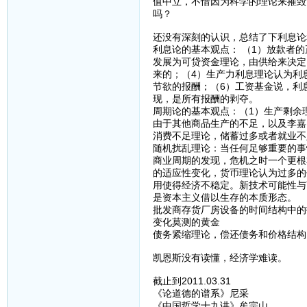
值中立，不惜因为科学的理论来摧毁
吗？
还没有深刻的认识，总结了下利息论
利息论的基本观点： （1）放款者
发展为可贷资金理论，由供给来决定
来的；（4）生产力利息理论认为利
节欲的报酬；（6）工资基金说，利
现，是所有报酬的剥夺。
周期论的基本观点：（1）生产剩余
由于其他商品生产的不足，以及李嘉
消费不足理论，储蓄过多或者就业不
随机扰乱理论：当任何足够重要的事
商业周期的发现，危机之时一个更根
的适应性变化，货币理论认为过多的
用使得经济不稳定。新技术可能性与
是资本主义借以生存的本质形态。
批发商存货厂房设备的时间结构中的
变化莫测的黄金
债务紧缩理论，偿还债务和价格结构
凯恩斯没有读懂，经济学难读。
截止到2011.03.31
《论道德的谱系》尼采
《中国哲学十九讲》牟宗山