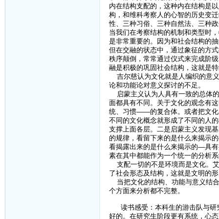
内在结构支配的，这种内在结构是以
构，和维科考察人的心智的历史变迁
性、三种习俗、三种自然法、三种政
当我们在考察结构的机制和类型时，
是非常重要的。因为和社会结构的抽
但在交融的状态中，通过象征的方式
秩序颠倒，常常通过仪式来完成阶级
融是积极的巩固社会结构，这就是特
吉尔慈认为文化就是人编织的意义
论和功能论对意义探讨的不足。
启蒙主义认为人具有一致的总体的
面都具有不同。关于文化的观念有这
统、习惯——的复合体。或者把文化
不同的文化概念就形成了不同的人的
支撑上面各层。二是启蒙主义发现基
的规律，看留下来的是什么来揭示的
看揭露出来的是什么来揭示的—具有
素在其中都能作为一个统一的分析系
支配一切的不是环境而是文化。艾
了社会形态及结构，这就是文明的形
当把文化的结构、功能与意义结合
个方面来分析都不完整。
读书感受：本科生的游击队与研究生
好的。在研究生阶段更有系统，心态