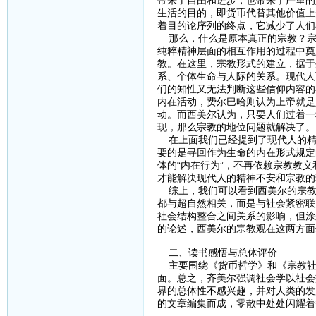
带来了自由和进步，也带来了严重的
生活的目的，即货币代替其他价值上
着目的论序列的终点，它减少了人们
那么，什么是原本真正的宗教？宗
纯粹精神层面的相互作用的过程中奠
教。在这里，宗教形式的建立，据于
系、个体生命与人际的关系。现代人
们的知性又无法判断这些信仰内容的
内在活动，费尔巴哈则认为上帝就是
动。而西美尔认为，只要人们过着一
现，那么宗教的地位问题就解决了。
在上面我们已经提到了现代人的精
要的是寻回作为生命的内在形式规定
体的“内在行为”，不再依赖宗教教
才能解决现代人的精神不安和宗教的
综上，我们可以看到西美尔的宗教
都与超自然相关，而是与社会紧密联
社会结构整合之间关系的影响，但涂
的论述，西美尔的宗教观在这两方面
二、读书感悟与总体评价
主要围绕《货币哲学》和《宗教社
面。总之，齐美尔强调社会学以社会
界的总体性不感兴趣，并对人类的发
的文章编集而成，零散中处处闪耀着