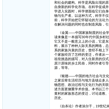
和社会的建构。科学是风险出现的原
自身新的科学化市场。在科学促成并
学进入实践时，科学便面临它们自身
物与生产者。以这种方式，科学不仅
前，科学开始把它怀疑论的方法论力
在解决问题的同时也在制造风险，引
《金翼——中国家族制度的社会学
读来像是一本描写30年代中国乡村
它又不是一般意义上的小说，它是东
料，展示了种种人际关系的网络，总
系的家族兴衰的历史，曾经不相上下
个家族经历了怎样的变迁，作者从一
祖坟挑选的描写，对入住新房的仪式
原汁原味的乡土民俗，同时作者引导
源，等等。
《银翅——中国的地方社会与文化
之家后辈生活经历与地方县镇众多人
物思想、政治过程与文化行为的关联
述方面更侧重学术价值。本书以三个
黄村的家族形态的变迁，讨论道教、
历史。
《自杀论》作者涂尔干，19世纪末