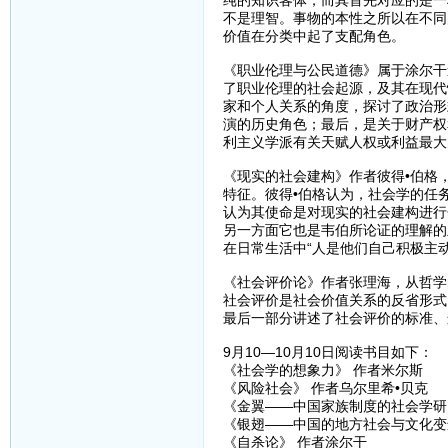
纯的知识客体，而其首先对应的是一
不是理智。事物的本性之所以在不同
价值在分类中起了支配角色。
《职业伦理与公民道德》属于涂尔干
了职业伦理的社会起源，及其在现代
家和个人关系的角度，探讨了政治形
演的历史角色；最后，是关于财产权
利主义学派有关天赋人权或利益最大
《现实的社会建构》作者彼得•伯格
特征。彼得•伯格认为，社会学的任
认为其使命是对现实的社会建构进行
另一方面它也是韦伯所论证的理解的
在日常生活中“人是他们自己积极主
《社会评价论》作者张理海，从哲学
社会评价是社会价值关系的反省形式
最后一部分讲述了社会评价的标准、
9月10—10月10日阅读书目如下：
《社会学的想象力》 作者米尔斯
《风险社会》 作者乌尔里希•贝克
《金翼——中国家族制度的社会学研
《银翅——中国的地方社会与文化变
《自杀论》 作者涂尔干