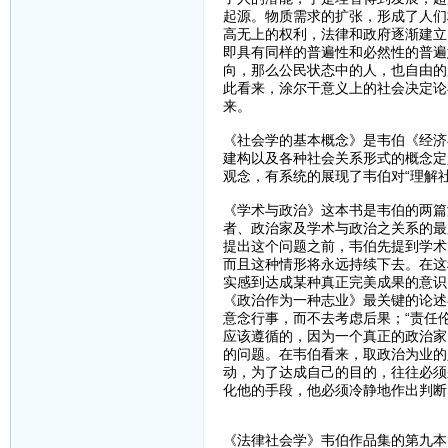
起源。物质需求的扩张，形成了人们
高无上的权利，法律和政府逐渐建立
即具有同样的普遍性和必然性的普遍
向，那么公民状态中的人，也自由的
此看来，涂尔干意义上的社会决定论
来。
《社会学的基本概念》是韦伯《经济
建构以及各种社会关系形式的概念定
观念，有系统的展现了韦伯对“理解
《学术与政治》这本书是韦伯的两篇
者、政治家及学术与政治之关系的最
提出这个问题之前，韦伯先提到学术
而且这种情形将永远持续下去。在这
实感到达成某种真正完美成果的意识
《政治作为一种志业》最关键的论述在
意念行事，而不去考虑后果；“责任
应该遵循的，因为一个真正的政治家
的问题。在韦伯看来，取政治为业的
动，为了达成自己的目的，往往必须
化他的手段，他必须冷静地作出判断
《法律社会学》韦伯作品集的第九本