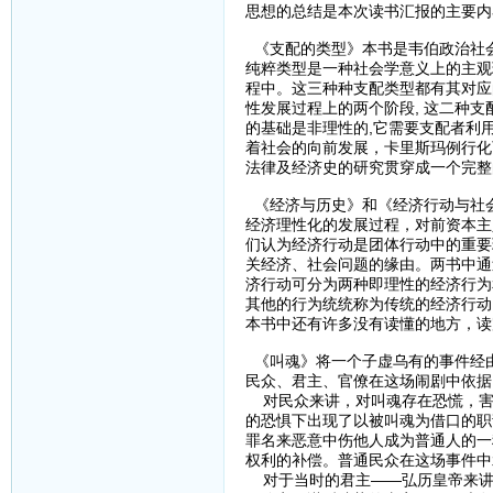
思想的总结是本次读书汇报的主要内
《支配的类型》本书是韦伯政治社会
纯粹类型是一种社会学意义上的主观
程中。这三种种支配类型都有其对应
性发展过程上的两个阶段, 这二种支
的基础是非理性的,它需要支配者利
着社会的向前发展，卡里斯玛例行化
法律及经济史的研究贯穿成一个完整
《经济与历史》和《经济行动与社
经济理性化的发展过程，对前资本主
们认为经济行动是团体行动中的重要
关经济、社会问题的缘由。两书中通过
济行动可分为两种即理性的经济行为
其他的行为统统称为传统的经济行动
本书中还有许多没有读懂的地方，读
《叫魂》将一个子虚乌有的事件经
民众、君主、官僚在这场闹剧中依据
对民众来讲，对叫魂存在恐慌，害
的恐惧下出现了以被叫魂为借口的职
罪名来恶意中伤他人成为普通人的一
权利的补偿。普通民众在这场事件中
对于当时的君主——弘历皇帝来讲