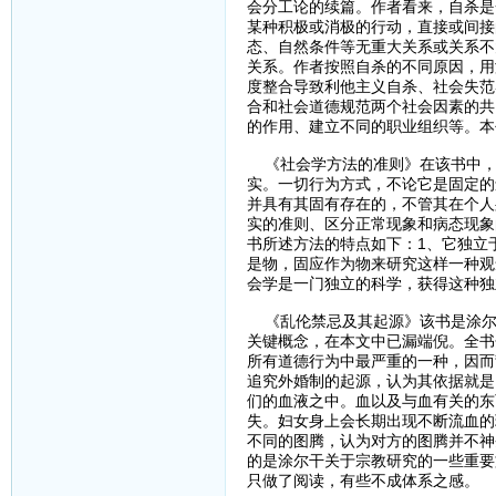
会分工论的续篇。作者看来，自杀是
某种积极或消极的行动，直接或间接
态、自然条件等无重大关系或关系不
关系。作者按照自杀的不同原因，用
度整合导致利他主义自杀、社会失范
合和社会道德规范两个社会因素的共
的作用、建立不同的职业组织等。本
《社会学方法的准则》在该书中，
实。一切行为方式，不论它是固定的
并具有其固有存在的，不管其在个人
实的准则、区分正常现象和病态现象
书所述方法的特点如下：1、它独立
是物，固应作为物来研究这样一种观
会学是一门独立的科学，获得这种独
《乱伦禁忌及其起源》该书是涂尔
关键概念，在本文中已漏端倪。全书
所有道德行为中最严重的一种，因而
追究外婚制的起源，认为其依据就是
们的血液之中。血以及与血有关的东
失。妇女身上会长期出现不断流血的
不同的图腾，认为对方的图腾并不神
的是涂尔干关于宗教研究的一些重要
只做了阅读，有些不成体系之感。