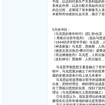
手段，以达到代表生产关系利益的价
系来反作用，以及分配关系如何决定
的总过程，还展现了资本家惨无人道
本家和劳动者的社会关系，揭示了资
5月份书目：
《马克思的青年时代》[苏] 尼•拉宾
《 黑格尔法哲学批判》（选自马恩
《1844经济学哲学手稿》马克思，人
《神圣家族》马克思，恩格斯，人民
《德意志意识形态•费尔巴哈》梁赞
《哥达纲领批判》马克思，人民出版社
《反杜林论》恩格斯，人民出版社，1
马克思早期思想主要是确立了哲学
程中，马克思逐步确立了科学的世界
观的发展演进来介绍上述几本著作：
马克思起初是黑格尔哲学的追随者
出发，把绝对理念、神的理性说成是
住了黑格尔思想的实质，找到了批判
理论（马克思唯物主义思想的确立）
①马克思认为，现实是理论的来源
摄现实生活所有领域的做法是荒谬的