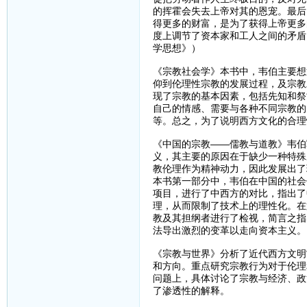
的挥霍会失去上帝对其的恩宠。最后
得更多的财富，是为了获得上帝更多
度上调节了资本家和工人之间的矛盾
学思想》）
《宗教社会学》本书中，韦伯主要想
仰到伦理性宗教的发展过程，及宗教
现了宗教的基本因素，包括先知和祭
自己的情感、需要与各种不同宗教的
等。总之，为了说明西方文化的合理
《中国的宗教——儒教与道教》韦伯
义，其主要的原因在于缺少一种特殊
教伦理作为精神动力，因此发展出了
本书第一部分中，韦伯在中国的社会
项目，进行了中西方的对比，指出了
理，从而限制了技术上的理性化。在
教及其担纲者进行了检视，简言之指
法导出激烈的变革以走向资本主义。
《宗教与世界》分析了近代西方文明
和方向。重点研究宗教行为对于伦理
问题上，具体讨论了宗教与经济、政
了渗透性的解释。