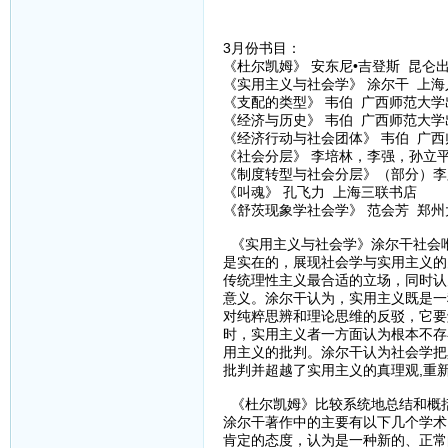
3月份书目：
《杜尔凯姆》 安东尼•吉登斯 昆仑
《实用主义与社会学》 涂尔干 上
《支配的类型》 韦伯 广西师范大学
《经济与历史》 韦伯 广西师范大学
《经济行动与社会团体》 韦伯 广
《社会分层》 李培林，李强，孙立
《制度转型与社会分层》（部分）李
《叫魂》 孔飞力 上海三联书店
《舒茨现象学社会学》 范会芳 郑
《实用主义与社会学》涂尔干社会
是实在的，展现社会学与实用主义的
传统理性主义最合适的立场，同时认
意义。涂尔干认为，实用主义既是一
对纯粹思辨和理论思维的反驳，它要
时，实用主义者一方面认为根本不存
用主义的批判。涂尔干认为社会学把
批判并超越了实用主义的真理观,重
《杜尔凯姆》比较系统地总结和概
涂尔干著作中的主要有以下几个学术
肯定的态度，认为是一种新的、正常