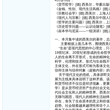
4月份书目：
《货币哲学》[德].西美尔，华夏出版社
《金钱、性别、现代生活风格》[德]
《宗教社会学》[德].西美尔，上海
《现代人与宗教》[德].西美尔中国人
《哲学的主要问题》[德].西美尔，上
《历史哲学问题——认识论随笔》[德]
《叔本华与尼采——一组演讲》[德].
一、本月集中读的西美尔的著作，总
主要根据上面几本书，围绕西美尔
“生命”是现代思想的中心理念，只
19世纪末、20世纪初形成的生命
人的生命离不开形式，生命的精神化
科学，伦理和技术。形式与生命既不
主体文化，外在形式可称为客体文化
信仰主体与信仰对象（超验内容）的
关于现代文化的危机，具体讲即文
展为主线来具体说明了这种矛盾。该
和货币经济不仅仅是经济现象，更重
学》是从货币经济所产生的社会文化
代社会文化和人的精神世界。西美尔
无聊与困惑，现代人的精神生活始终
存在，丧失了生命原本的意义和价值
趋势。社会朝着越来越理性和非个人