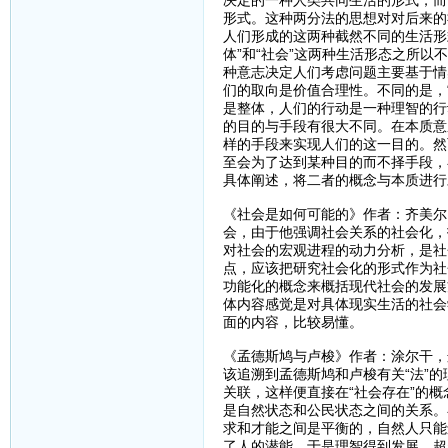
决定的一种人类共同生活的形式，而
形式。这种两分法的思想对对后来的
人们形成的这两种截然不同的生活形
体”和“社会”这两种生活形态之所以
种意志决定人们考虑问题主要基于情
们的取向是价值合理性。不同的是，
是整体，人们的行动是一种理智的行
的目的与手段有很大不同。在本质意
样的手段来实现人们的这一目的。然
至会为了达到某种目的而不择手段，
具体阐述，将二者的概念与本质进行
《社会是如何可能的》作者：齐美尔
会，由于他强调社会关系的社会化，
对社会的宏观进程的动力分析，是社
点，应该把研究社会化的形式作为社
功能化的概念来概括现代社会的发展
体内容感觉是对具体现实生活的社会
面的内容，比较易懂。
《孟德斯鸠与卢梭》作者：涂尔干，
该追溯到孟德斯鸠和卢梭有关“法”的
关联，这样便直接在“社会存在”的
是自然状态和公民状态之间的关系。
求和才能之间是平衡的，自然人只能
了人的潜能，于是理智得到发展，超