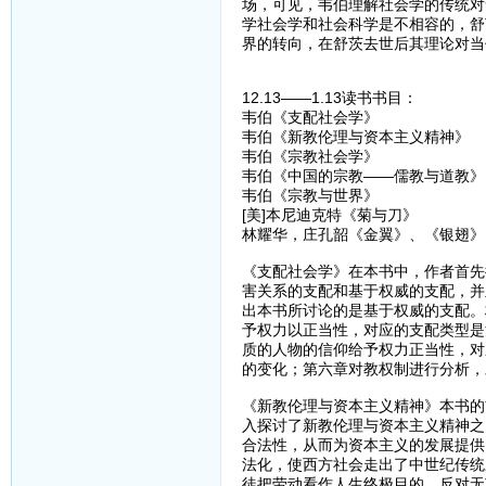
场，可见，韦伯理解社会学的传统对
学社会学和社会科学是不相容的，舒
界的转向，在舒茨去世后其理论对当
12.13——1.13读书书目：
韦伯《支配社会学》
韦伯《新教伦理与资本主义精神》
韦伯《宗教社会学》
韦伯《中国的宗教——儒教与道教》
韦伯《宗教与世界》
[美]本尼迪克特《菊与刀》
林耀华，庄孔韶《金翼》、《银翅》
《支配社会学》在本书中，作者首先
害关系的支配和基于权威的支配，并
出本书所讨论的是基于权威的支配。
予权力以正当性，对应的支配类型是
质的人物的信仰给予权力正当性，对
的变化；第六章对教权制进行分析，
《新教伦理与资本主义精神》本书的
入探讨了新教伦理与资本主义精神之
合法性，从而为资本主义的发展提供
法化，使西方社会走出了中世纪传统
徒把劳动看作人生终极目的，反对无