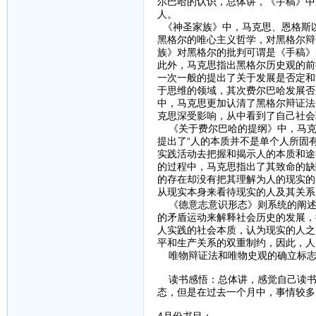
尔巴哈的认识，总体讲，《手稿》中
人。
《神圣家族》中，马克思、恩格斯
黑格尔的唯心主义哲学，对黑格尔辩
族》对黑格尔的批判可谓是《手稿》
此外，马克思指出黑格尔历史观的前
一次一般的提出了关于发展是否定和
于思维的领域，其次费尔巴哈发展否
中，马克思更加认清了黑格尔辩证法
克思深受影响，从中看到了自己社会
《关于费尔巴哈的提纲》中，马克
提出了“人的本质并不是单个人所固
实践活动去把握和揭示人的本质和途
的过程中，马克思指出了其致命的缺
的存在却没有把其理解为人的现实的
从现实本身来看待现实的人及其关系
《德意志意识形态》则系统的阐述
的矛盾运动来解释社会历史的发展，
人实践的社会本质，认为现实的人之
平和生产关系的双重制约，因此，人
唯物辩证法和唯物史观的确立标志
读书感悟：总体讲，感觉自己读书
态，但是在过去一个月中，事情较多