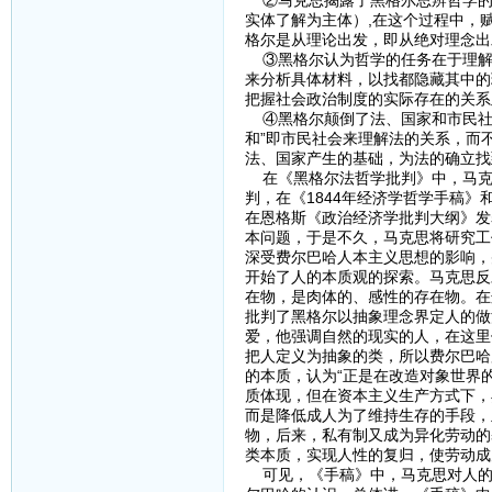
②马克思揭露了黑格尔思辨哲学的
实体了解为主体）,在这个过程中，
格尔是从理论出发，即从绝对理念出
③黑格尔认为哲学的任务在于理解
来分析具体材料，以找都隐藏其中的
把握社会政治制度的实际存在的关系
④黑格尔颠倒了法、国家和市民社
和”即市民社会来理解法的关系，而
法、国家产生的基础，为法的确立找
在《黑格尔法哲学批判》中，马克
判，在《1844年经济学哲学手稿
在恩格斯《政治经济学批判大纲》发
本问题，于是不久，马克思将研究工
深受费尔巴哈人本主义思想的影响，
开始了人的本质观的探索。马克思反
在物，是肉体的、感性的存在物。在
批判了黑格尔以抽象理念界定人的做
爱，他强调自然的现实的人，在这里
把人定义为抽象的类，所以费尔巴哈
的本质，认为“正是在改造对象世界
质体现，但在资本主义生产方式下，
而是降低成人为了维持生存的手段，
物，后来，私有制又成为异化劳动的
类本质，实现人性的复归，使劳动成
可见，《手稿》中，马克思对人的