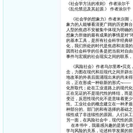
《社会学方法的准则》 作者涂尔干
《乱伦禁忌及其起源.》 作者涂尔干
《社会学的想象力》作者米尔斯，
象力的人能够看清更广阔的历史舞台
人型的焦虑不安被集中体现为明确的
想象力所做的最有成果的事情是对“
的基本工具，是所有社会科学经典研
化，我们所处的时代是焦虑和淡漠的
因而社会科学的任务是把当前对自由
事件与宏观的社会现实之间的联系，
《风险社会》作者乌尔里希•贝克，
念，力图在现代和后现代之间开辟出
地改革的外表后面涌现出来的尚未得
出，正在形成一种崭新的形式¬——
化所取代；处在工业道路上的现代化
正在见证的不是现代性的终结，而是
变迁，反思性现代化不是意味着更少
性。工业社会的概念建立在一种矛盾
种部分的、部门的和有选择的基础之
续性成了非连续性的原因。人们从工
另一面，在风险社会中，现代性的原
在本书中，我最感兴趣的是第七章“
学与风险的关系，论述科学发展的前