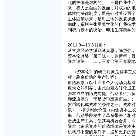
化的主体是虚构的）；三是自我生产
来，权力是自由的反面，对权力的抵
体性的法律制度，而是针对着设置个
主体囚禁起来，是对主体的反复操纵
由此，福柯主张用美学化的自我技术
制权力技术的统治，即用生存美学的
2011,9—10.8书目：
从古典经济学派到马克思，陈岱孙，人
资本论脉络（第二版），张薰华，复旦
资本论第一，二，三卷（第三卷剩地
《资本论》的研究对象是资本主义
程（剩余价值的生产过程）。
原始积累（以生产者个人劳动为基础
数大众的剥夺，由此自耕农转化成
资本成立的历史前提。劳动者生活
种流通媒介，于是货币应运而生。）
货币转化成资本的条件之一。资本对
泉） 榨取剩余价值（内含资本主义
率，劳动手段发生了革命带来了相对
看成生产工具，使其与机器合并，
资本（追求资本的价值增殖是资本主
机构成不变的条件下，追加更多的劳