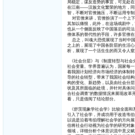
局稳定，谋反造势的事宜，可见处在
在江南——汉族文化繁荣的地方，同
智，不断对官僚施压，不断运用专制
对官僚来讲，官僚扮演了一个上下
其加以痛恨，此外，在这场戏剧中，
也从一个侧面反映了中国落后的司法
僚体系的替代性的手段，许多官僚在
总之，叫魂大恐慌展现了当时中国
之上的，展现了中国各阶层的生活心
析，展现了一个活生生的而又令人窒
《社会分层》与《制度转型与社会
社会变量。学界普遍认为，国家每一
着我国计划经济向市场经济的体制转
导的社会转型，带来了我国社会结构
构的变化、新趋势，以及由社会分层
状及其所面临的处境，并针对具体问
合社会调查”的数据情况来展现改革
看，只是借阅了结论部分。
《舒茨现象学社会学》比较全面和
引入了社会学，并成功用于改造韦伯
以说是沿着韦伯理解社会学的方向展
伯将社会行动视为社会学的研究对象
领域，详细分析个体意识流中意义赋