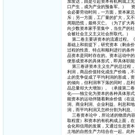
加发达，由是引起资本有机构成上无
口产生，成为产业的预备军。） 资
会必要劳动时间，一方面，资本家总
斥；另一方面，工厂量的扩大，又不
周期恐慌，最终灭亡。（为了扩大再
向少数资本家手里集中，当生产的社
会被社会主义主义社会所取代。）
第二卷主要讲资本的流通过程。《资
基础上和前提下，研究资本（剩余价
过程的性质、特点和顺利进行的条件
品资本是同时存在的。资本运动中的
便形成资本的具体形式，即具体职能
第三卷讲资本主义生产的总过程，
利润，商品价值转化成生产价格，不
止的竞争促成了平均利润的形成，资
的倾向，但利润率下落的同时，总利
品总量却大大增加）。（承接第二卷）
化——独立化为资本的各种具体形式
能资本的运动伴随着剩余价值（在这
润、商业利润、企业利益、利息和地
润，而平均利润又怎样分割为利息、
三卷资本论中，所论述的物质内容
取程度）和资本的有机构成上面，在
会化和信用的发展，又通过生息资本
土地的自然生产力结合在一起。此外