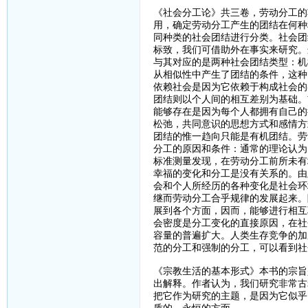
《社会分工论》共三卷，劳动分工的
用，确定劳动分工产生的团结在何种
同种类的社会团结进行分类。社会团
标致，我们可借助外在事实来研究。
与其对应的是两种社会团结类型：机
从相似性中产生了团结的条件，这种
依赖社会是因为它依赖于构成社会的
团结则以个人间的相互差别为基础。
能够存在是因为每个人都拥有自己的
松弛，共同意识的思想方式和感情方
团结的惟一趋向只能是有机团结。劳
分工的原因和条件：通常的理论认为
标准测量发现，在劳动分工前所未有
幸福的变化和分工是没有关系的。由
会和个人所经历的各种变化是社会环
继而劳动分工合乎规律的发展起来。
展到各个方面，因而，能够进行相互
会密度是分工变化的直接原因，在社
容量的普遍扩大。人类生存竞争的加
范的分工和强制的分工，可以看到社
《宗教生活的基本形式》本书的宗旨
出解释。作者认为，我们研究非常古
把它作为研究的主题，是因为它似乎