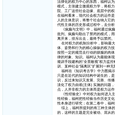
法律化的权力中心的东西，福柯认为
模式，主张建立微观权力学，将权力
院、工厂这些社会边缘、底层中的权
在福柯看来，现代社会权力的运作是
人的主体意识，将整个社会纳入它的
代性主体的历史形成过程中，去分析
《疯癫与文明》中，福柯通过疯癫
批判。疯癫勾勒出了禁闭的模式，用
离开来，排斥出去，最终予以禁闭。
在对权力的机制分析中，影响最大
体、姿势和行为的精心操纵的权力技
按照一定的规范去行动的驯服的肉体
律的对象、知识。福柯认为最能体现
规训手段建构的“全景敞视”权力监控
训、某种社会“隔离区”扩展到一种无
福柯在《知识考古学》中力图揭示
只是在近代的知识结构中诞生的，是
识，反过来知识又发展、完善、传播
淡化了权力由谁(主体) 实施的问
点，人并非权力的主体而是权力运作
《性经验史》中对权力如何进入主
性经验，福柯把性经验当作历史文化
性本身进行研究；在第二卷中，福柯
综上，福柯所提到的有三种主体的
的，这样的主题是完全被动、屈从的