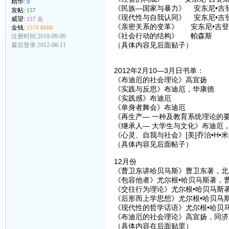
精华:
0
《民族—国家与暴力》 安东尼•吉
发帖:
157
《现代性与自我认同》 安东尼•吉
威望:
157 点
《亲密关系的变革》 安东尼•吉登
金钱:
1570 RMB
《社会行动的结构》 帕森斯
注册时间:2010-09-09
（具体内容见后面贴子）
最后登录:2012-08-11
2012年2月10—3月日书单：
《布迪厄的社会理论》高宣扬
《实践与反思》布迪厄，华康德
《实践感》布迪厄
《单身者舞会》布迪厄
《再生产— 一种及教育系统理论的
《继承人— 大学生与文化》布迪厄
《心灵、自我与社会》[美]乔治•H•
（具体内容见后面帖子）
12月份
《曹卫东讲哈贝马斯》曹卫东著，北
《包容他者》尤尔根•哈贝马斯著，曹
《交往行为理论》尤尔根•哈贝马斯著
《后形而上学思想》尤尔根•哈贝马斯
《现代性的哲学话语》尤尔根•哈贝马
《布迪厄的社会理论》高宣扬，同济大
（具体内容在后面贴里）