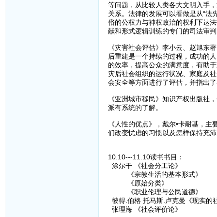
等问题，从比较人类各大文明入手，
关系。法律的发展可以看做是从“法
俗的公权力与神权政治的权利下达法
献和形式逻辑训练的专门的司法审判
《灾害社会评估》李小云、赵旭东著
后重建是一个持续的过程，成功的人
的效率，提高公众的满意度，有助于
灾后社会组织的运行状况、家庭及社
会安全等方面进行了评估，并指出了
《亚洲城市移民》知识产权出版社，
派有系统的了解。
《人性的优点》，戴尔•卡耐基，主
们改变忧虑的习惯以及怎样保持充沛
10.10---11.10读书书目：
涂尔干 《社会分工论》
《宗教生活的基本形式》
《原始分类》
《职业伦理与公民道德》
彼得.伯格 托马斯.卢克曼《现实的
张理海 《社会评价论》