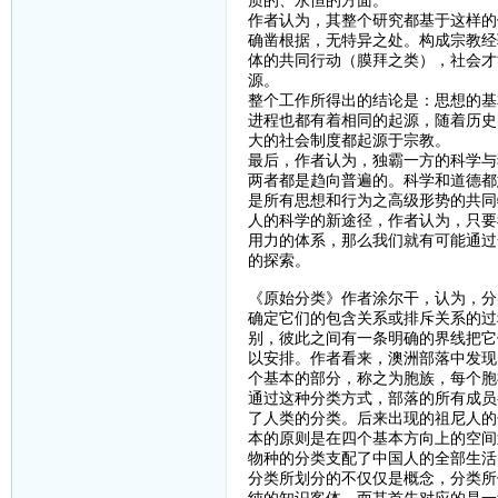
质的、永恒的方面。
作者认为，其整个研究都基于这样的
确凿根据，无特异之处。构成宗教经
体的共同行动（膜拜之类），社会才
源。
整个工作所得出的结论是：思想的基
进程也都有着相同的起源，随着历史
大的社会制度都起源于宗教。
最后，作者认为，独霸一方的科学与
两者都是趋向普遍的。科学和道德都
是所有思想和行为之高级形势的共同
人的科学的新途径，作者认为，只要
用力的体系，那么我们就有可能通过
的探索。
《原始分类》作者涂尔干，认为，分
确定它们的包含关系或排斥关系的过
别，彼此之间有一条明确的界线把它
以安排。作者看来，澳洲部落中发现
个基本的部分，称之为胞族，每个胞
通过这种分类方式，部落的所有成员
了人类的分类。后来出现的祖尼人的
本的原则是在四个基本方向上的空间
物种的分类支配了中国人的全部生活
分类所划分的不仅仅是概念，分类所