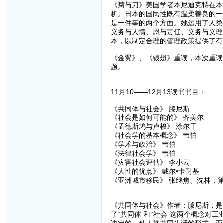
《菊与刀》美国学者本尼迪克特在本
析。日本的国民性既有温柔善良的一
是一件事的两个方面。她运用了人类
义务与人情、恩与责任、义务与义理
本，以制定合理的管理政策提供了有
《金翼》、《银翅》重读，本次重读
题。
11月10——12月13读书书目：
《共同体与社会》 滕尼斯
《社会是如何可能的》 齐美尔
《孟德斯鸠与卢梭》 涂尔干
《社会学的基本概念》 韦伯
《学术与政治》 韦伯
《法律社会学》 韦伯
《灾害社会评估》 李小云
《人性的优点》 戴尔•卡耐基
《亚洲城市移民》 张继焦、沈林，
《共同体与社会》作者：滕尼斯，是
了“共同体”和“社会”这两个概念对