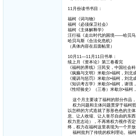
11月份读书书目：
福柯《词与物》
福柯《必须保卫社会》
福柯《主体解释学》
汪行福《走出时代的困境——哈贝马
哈贝马斯《合法化危机》
（具体内容在后面帖里）
10月11—11月11日书单：
续上月《资本论》第三卷看完
《福柯的界线》汪民安，中国社会科
《疯癫与文明》米歇尔•福柯，刘北
《规训与惩罚》米歇尔•福柯，刘北
《知识考古学》米歇尔•福柯，谢强
《性经验史》（三卷）米歇尔•福柯
这个月主要读了福柯的部分作品，
权力问题和主体问题贯穿于福柯哲
以怎样的方式造就了形形色色的主体
息、让人收缩、让人丧尽自由的东西
权力意志论），不再将权力视作否定
终，权力在福柯这里表现为一个开放
福柯批判了传统的权利理论。福柯