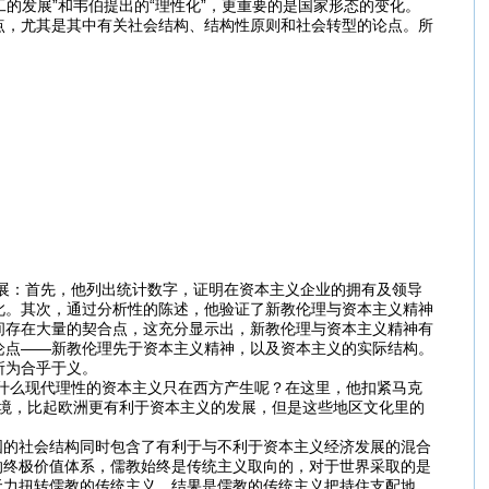
的发展”和韦伯提出的“理性化”，更重要的是国家形态的变化。
点，尤其是其中有关社会结构、结构性原则和社会转型的论点。所
：首先，他列出统计数字，证明在资本主义企业的拥有及领导
此。其次，通过分析性的陈述，他验证了新教伦理与资本主义精神
间存在大量的契合点，这充分显示出，新教伦理与资本主义精神有
论点——新教伦理先于资本主义精神，以及资本主义的实际结构。
所为合乎于义。
么现代理性的资本主义只在西方产生呢？在这里，他扣紧马克
环境，比起欧洲更有利于资本主义的发展，但是这些地区文化里的
国的社会结构同时包含了有利于与不利于资本主义经济发展的混合
的终极价值体系，儒教始终是传统主义取向的，对于世界采取的是
无力扭转儒教的传统主义。结果是儒教的传统主义把持住支配地