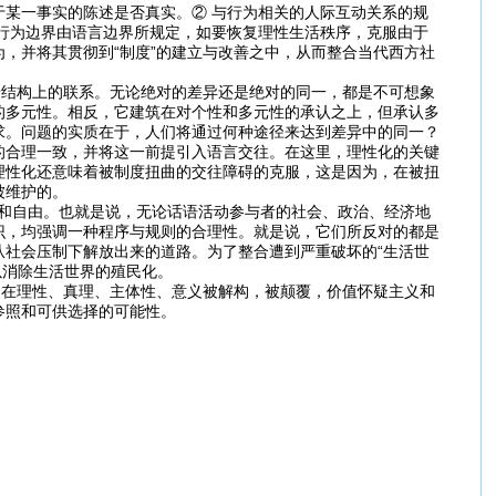
某一事实的陈述是否真实。② 与行为相关的人际互动关系的规
行为边界由语言边界所规定，如要恢复理性生活秩序，克服由于
，并将其贯彻到“制度”的建立与改善之中，从而整合当代西方社
结构上的联系。无论绝对的差异还是绝对的同一，都是不可想象
的多元性。相反，它建筑在对个性和多元性的承认之上，但承认多
求。问题的实质在于，人们将通过何种途径来达到差异中的同一？
的合理一致，并将这一前提引入语言交往。在这里，理性化的关键
理性化还意味着被制度扭曲的交往障碍的克服，这是因为，在被扭
被维护的。
和自由。也就是说，无论话语活动参与者的社会、政治、经济地
识，均强调一种程序与规则的合理性。就是说，它们所反对的都是
社会压制下解放出来的道路。为了整合遭到严重破坏的“生活世
以消除生活世界的殖民化。
在理性、真理、主体性、意义被解构，被颠覆，价值怀疑主义和
参照和可供选择的可能性。