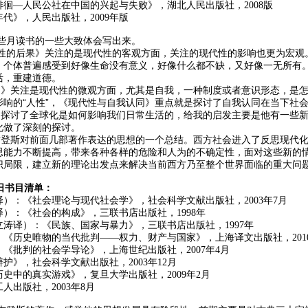
徊—人民公社在中国的兴起与失败》，湖北人民出版社，2008版
代》，人民出版社，2009年版
月读书的一些大致体会写出来。
后果》关注的是现代性的客观方面，关注的现代性的影响也更为宏观。
，个体普遍感受到好像生命没有意义，好像什么都不缺，又好像一无所有
活，重建道德。
关注是现代性的微观方面，尤其是自我，一种制度或者意识形态，是怎
影响的“人性”，《现代性与自我认同》重点就是探讨了自我认同在当下社
讨了全球化是如何影响我们日常生活的，给我的启发主要是他有一些新
化做了深刻的探讨。
斯对前面几部著作表达的思想的一个总结。西方社会进入了反思现代化
思能力不断提高，带来各种各样的危险和人为的不确定性，面对这些新的
识局限，建立新的理论出发点来解决当前西方乃至整个世界面临的重大问
8日书目清单：
）：《社会理论与现代社会学》，社会科学文献出版社，2003年7月
）：《社会的构成》，三联书店出版社，1998年
涛译）：《民族、国家与暴力》，三联书店出版社，1997年
《历史唯物的当代批判——权力、财产与国家》，上海译文出版社，2010
《批判的社会学导论》，上海世纪出版社，2007年4月
护》，社会科学文献出版社，2003年12月
史中的真实游戏》，复旦大学出版社，2009年2月
人出版社，2003年8月