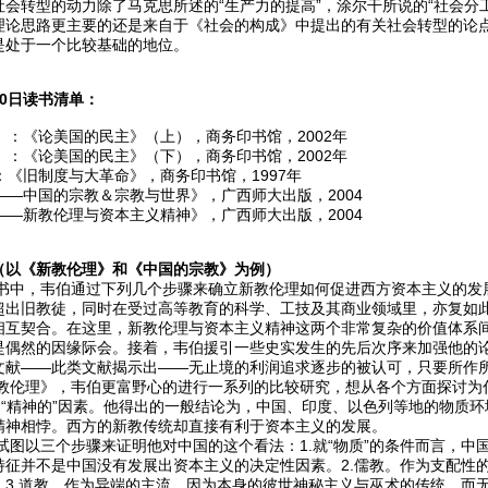
会转型的动力除了马克思所述的“生产力的提高”，涂尔干所说的“社会分工
理论思路更主要的还是来自于《社会的构成》中提出的有关社会转型的论
是处于一个比较基础的地位。
10日读书清单：
译）：《论美国的民主》（上），商务印书馆，2002年
译）：《论美国的民主》（下），商务印书馆，2002年
）：《旧制度与大革命》，商务印书馆，1997年
集——中国的宗教＆宗教与世界》，广西师大出版，2004
集——新教伦理与资本主义精神》，广西师大出版，2004
（以《新教伦理》和《中国的宗教》为例）
，韦伯通过下列几个步骤来确立新教伦理如何促进西方资本主义的发展
超出旧教徒，同时在受过高等教育的科学、工技及其商业领域里，亦复如
相互契合。在这里，新教伦理与资本主义精神这两个非常复杂的价值体系
是偶然的因缘际会。接着，韦伯援引一些史实发生的先后次序来加强他的
文献——此类文献揭示出——无止境的利润追求逐步的被认可，只要所作
理》，韦伯更富野心的进行一系列的比较研究，想从各个方面探讨为什
和“精神的”因素。他得出的一般结论为，中国、印度、以色列等地的物质
精神相悖。西方的新教传统却直接有利于资本主义的发展。
以三个步骤来证明他对中国的这个看法：1.就“物质”的条件而言，中
特征并不是中国没有发展出资本主义的决定性因素。2.儒教。作为支配性
。3.道教，作为异端的主流，因为本身的彼世神秘主义与巫术的传统，而