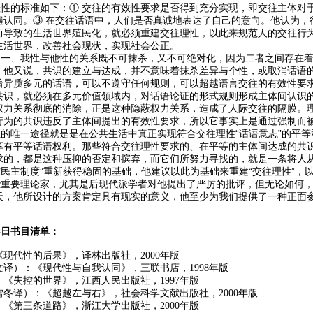
的标准如下：① 交往的有效性要求是否得到充分实现，即交往主体对于
遍认同。③ 在交往话语中，人们是否真诚地表达了自己的意向。他认为，
而导致的生活世界殖民化，就必须重建交往理性，以此来规范人的交往行为
生活世界，改善社会现状，实现社会公正。
、我性与他性的关系既不可抹杀，又不可绝对化，因为二者之间存在着
。他又说，共识的建立与达成，并不意味着抹杀差异与个性，或取消话语
着异质多元的话语，可以不遵守任何规则，可以超越语言交往的有效性要
共识，就必须在多元价值领域内，对话语论证的形式规则形成主体间认识
权力关系彻底的消除，正是这种隐蔽权力关系，造成了人际交往的隔膜。
行为的共识违反了主体间提出的有效性要求，所以它事实上是通过强制而
唯一途径就是是在公共生活中真正实现符合交往理性“话语意志”的平等
享有平等话语权利。那些符合交往理性要求的、在平等的主体间达成的共
求的，都是这种压抑的否定和摈弃，而它们所努力寻找的，就是一条将人从
方民主制度”重新获得稳固的基础，他建议以此为基础来重建“交往理性”，
要理论家，尤其是后现代派学者对他提出了严厉的批评，但无论如何，
天，他所设计的方案肯定具有现实的意义，他至少为我们提供了一种正面
月8日书目清单：
现代性的后果》，译林出版社，2000年版
译）：《现代性与自我认同》，三联书店，1998年版
《失控的世界》，江西人民出版社，1997年版
冬译）：《超越左与右》，社会科学文献出版社，2000年版
《第三条道路》，浙江大学出版社，2000年版