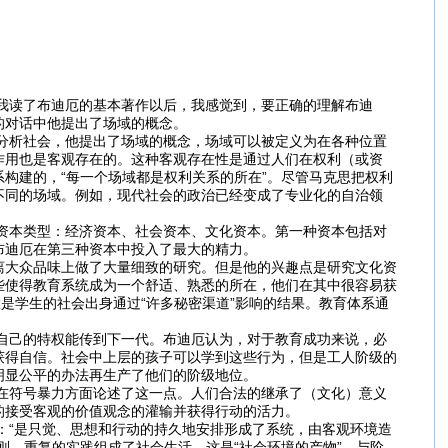
读了布迪厄的基本著作以后，我感觉到，要正确的理解布迪
的对话中他提出了场域的概念。
析社会，他提出了场域的概念，场域可以被定义为在各种位置
作用也是客观存在的。这种客观存在性是通过人们在权利（或资
构建的，“每一个场域都是权利关系的所在”。尽管马克思把权利
不同的场域。例如，现代社会的政治已经变成了专业化的自治领
。
本类型：经济资本、社会资本、文化资本。第一种资本包括对
布迪厄在第三种资本中投入了最大的精力。
离大众品味上做了大量细致的研究。但是他的兴趣点是研究文化资
些使得教育系统成为一个舒适、熟悉的所在，他们在其中很容易获
是学生的社会出身通过“许多秘密渠道”影响的结果。教育体系通
己的特权能传到下一代。布迪厄认为，对于教育成功来说，必
获得自信。社会中上层的孩子可以学到这些行为，但是工人阶级的
明显公平的办法再生产了他们的阶级地位。
符号暴力方面论述了这一点。人们合法的继承了（文化）意义
的接受客观的价值观念的灌输并获得行动的活力。
“是只觉、思想和行动的持久地安排形成了系统，由客观环境造
则，重复的实践组成了社会生活。这是“社会环境的产物”，与阶