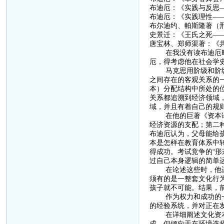
布迪厄：《实践与反思—
布迪厄：《实践理性——
布尔迪约、帕斯隆著（邢
史景迁：《王氏之死——
唐宝林、郑师渠著：《共
在我没有读布迪厄时，
厄，得考虑他在社会学
马克思用阶级和阶级决
之间存在的客观关系的
本）分配结构中所处的
关系都追溯到经济领域
域，并且有着自己的规
在他的巨著《资本论》
经济资源的支配；第二
布迪厄认为，父母能给
本是怎样在教育体系中
得成功。考试竞争的“形
过自己本身逻辑的简单
在论述这些时，他运用
须有的是一整套文化行
孩子就不可能。结果，
作为权力和成功的一种
的经验系统，并对正在
在详细阐述文化资本时
成，但倾向于在环境选