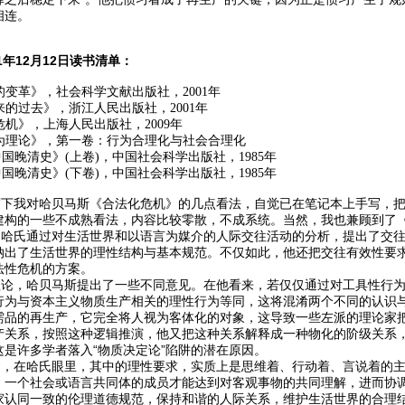
相连。
11年12月12日读书清单：
的变革》，社会科学文献出版社，2001年
来的过去》，浙江人民出版社，2001年
危机》，上海人民出版社，2009年
行为理论》，第一卷：行为合理化与社会合理化
桥中国晚清史》(上卷)，中国社会科学出版社，1985年
桥中国晚清史》(下卷)，中国社会科学出版社，1985年
我对哈贝马斯《合法化危机》的几点看法，自觉已在笔记本上手写，把
建构的一些不成熟看法，内容比较零散，不成系统。当然，我也兼顾到了
氏通过对生活世界和以语言为媒介的人际交往活动的分析，提出了交往
纳出了生活世界的理性结构与基本规范。不仅如此，他还把交往有效性要
法性危机的方案。
，哈贝马斯提出了一些不同意见。在他看来，若仅仅通过对工具性行为
行为与资本主义物质生产相关的理性行为等同，这将混淆两个不同的认识
需品的再生产，它完全将人视为客体化的对象，这导致一些左派的理论家
产关系，按照这种逻辑推演，他又把这种关系解释成一种物化的阶级关系
是许多学者落入“物质决定论”陷阱的潜在原因。
在哈氏眼里，其中的理性要求，实质上是思维着、行动着、言说着的主
，一个社会或语言共同体的成员才能达到对客观事物的共同理解，进而协
家认同一致的伦理道德规范，保持和谐的人际关系，维护生活世界的合理