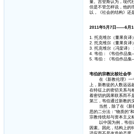
量。吉登斯认为，现代社
但是不管怎样说，他的
以，《社会的结构》还
2011年5月7日——6月
1. 托克维尔（董果良
2. 托克维尔（董果良
3. 托克维尔（冯棠译
4. 韦伯：《韦伯作品
5. 韦伯：《韦伯作品
韦伯的宗教比较社会学
在《新教伦理》一书中
上，新教徒的人数远远
在特征上的密切关系与
着密切的因果联系而不
第三，韦伯通过新教的
当然，除了在《新教伦
思的二分法：“物质的”
宗教传统却与资本主义
以中国为例，韦伯试图
因素。因此，结构上的
适应而不是改造的态度