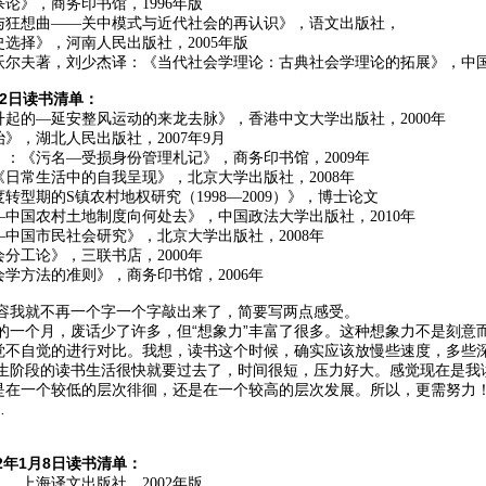
论》，商务印书馆，1996年版
与狂想曲——关中模式与近代社会的再认识》，语文出版社，
选择》，河南人民出版社，2005年版
尔夫著，刘少杰译：《当代社会学理论：古典社会学理论的拓展》，中国人
12日读书清单：
起的—延安整风运动的来龙去脉》，香港中文大学出版社，2000年
》，湖北人民出版社，2007年9月
：《污名—受损身份管理札记》，商务印书馆，2009年
日常生活中的自我呈现》，北京大学出版社，2008年
型期的S镇农村地权研究（1998—2009）》，博士论文
中国农村土地制度向何处去》，中国政法大学出版社，2010年
中国市民社会研究》，北京大学出版社，2008年
分工论》，三联书店，2000年
学方法的准则》，商务印书馆，2006年
我就不再一个字一个字敲出来了，简要写两点感受。
个月，废话少了许多，但“想象力”丰富了很多。这种想象力不是刻意而
觉不自觉的进行对比。我想，读书这个时候，确实应该放慢些速度，多些
段的读书生活很快就要过去了，时间很短，压力好大。感觉现在是我读
是在一个较低的层次徘徊，还是在一个较高的层次发展。所以，更需努力
…
012年1月8日读书清单：
，上海译文出版社，2002年版