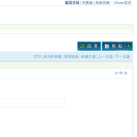
返回主站
|
无图版
|
风格切换
|
Home首页
打印
|
加为IE收藏
|
复制链接
|
收藏主题
|
上一主题
|
下一主题
小
中
大