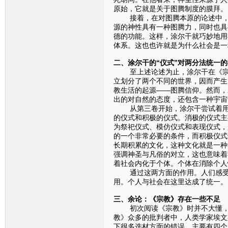
原始，它就是关于图腾制度的膜拜。
接着，在对图腾本原的论述中，坚
源的神性具有一种图腾力，同时也具
德的功能。这样，涂尔干就巧妙地用
体系。这也也许就是为什么社会是一
二、涂尔干的“仪式”对两分法统一
至上述论述为止，涂尔干在《宗教
立划分了两个不同的世界，因而产生
教生活的起源——图腾信仰。然而，
出的对自然的态度，还包含一种宇宙
从第三卷开始，涂尔干尝试着用一
的仪式和积极的仪式。消极的仪式主
为祭祀仪式、模仿仪式和表现仪式，
的一个非常必要的条件，而积极仪式
长期积累的文化，这种文化就是一种
强调神圣与凡俗的对立，这也意味着
着社会内化于个体。个体在消除个人
通过这两方面的作用。人们感受到
用。个人与社会在这里达成了统一。
三、余论：《宗教》存在一些不足
初次阅读《宗教》时并不大懂，于
教》众多的批判者中，人类学家埃文
下很多选材方面的错误，主要有四个：