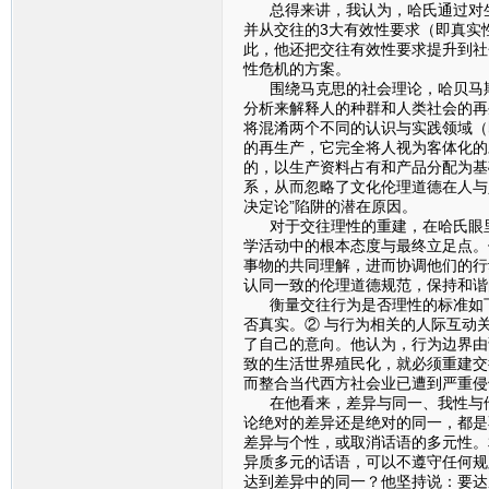
总得来讲，我认为，哈氏通过对生
并从交往的3大有效性要求（即真实
此，他还把交往有效性要求提升到社
性危机的方案。
围绕马克思的社会理论，哈贝马斯
分析来解释人的种群和人类社会的再
将混淆两个不同的认识与实践领域（
的再生产，它完全将人视为客体化的
的，以生产资料占有和产品分配为基
系，从而忽略了文化伦理道德在人与
决定论”陷阱的潜在原因。
对于交往理性的重建，在哈氏眼里
学活动中的根本态度与最终立足点。
事物的共同理解，进而协调他们的行
认同一致的伦理道德规范，保持和谐
衡量交往行为是否理性的标准如下
否真实。② 与行为相关的人际互动
了自己的意向。他认为，行为边界由
致的生活世界殖民化，就必须重建交
而整合当代西方社会业已遭到严重侵
在他看来，差异与同一、我性与他
论绝对的差异还是绝对的同一，都是
差异与个性，或取消话语的多元性。
异质多元的话语，可以不遵守任何规
达到差异中的同一？他坚持说：要达