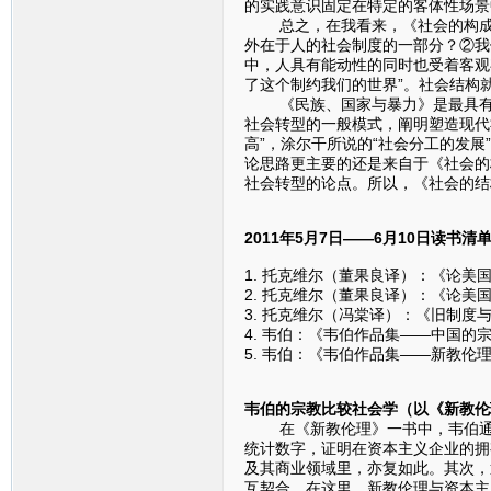
的实践意识固定在特定的客体性场景
总之，在我看来，《社会的构成》
外在于人的社会制度的一部分？②我
中，人具有能动性的同时也受着客观
了这个制约我们的世界”。社会结构
《民族、国家与暴力》是最具有历
社会转型的一般模式，阐明塑造现代
高”，涂尔干所说的“社会分工的发展
论思路更主要的还是来自于《社会的
社会转型的论点。所以，《社会的结
2011年5月7日——6月10日读书清
1. 托克维尔（董果良译）：《论美
2. 托克维尔（董果良译）：《论美
3. 托克维尔（冯棠译）：《旧制度
4. 韦伯：《韦伯作品集——中国的
5. 韦伯：《韦伯作品集——新教伦
韦伯的宗教比较社会学（以《新教伦
在《新教伦理》一书中，韦伯通过
统计数字，证明在资本主义企业的拥
及其商业领域里，亦复如此。其次，
互契合。在这里，新教伦理与资本主