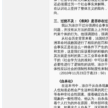
还必须通过另一个社会事实来解释。
在认识论上坚持了整体主义的取向，
向。
三、过犹不及：《准则》是否存在过
我认为涂尔干过分强调社会事实，
问题，并没有从方法的层面上上升到
约束个体的行为。他强调团结，强调
从社会历史背景来看，法国经历了
洲革命对战败国进行了相应的惩罚和
会事实正是在这么一种条件下产生的
和支持，这是我们应该看到的积极的
其次就是当时的第二次工业革命来看
干的《社会学方法的准则》中可以看
必要性进行了逻辑性的说明。涂尔干
体性应以社会的强制性和制度性来制
（2010年11月23日于夜23：50）
《自杀论》
在这本书中，涂尔干从自杀现象的
人也知道必然会产生这种后果的死亡
等各种非社会性因素。接着确定自杀
现象的一般性理论。他认为：自杀虽
着个人行为的外在原因，即外部环境
出来，如果这个人自杀了，这可能是