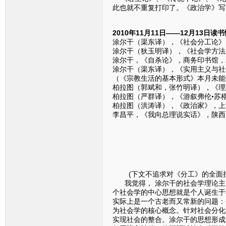
此也就不重复打印了。《政治学》写
2010年11月11日——12月13日读
涂尔干（渠东译），《社会分工论》，
涂尔干（狄玉明译），《社会学方法的
涂尔干，《自杀论》，商务印书馆，2
涂尔干（渠东译），《实用主义与社会
（《宗教生活的基本形式》本月未能
柏拉图（郭斌和，张竹明译），《理想
柏拉图（严群译），《游叙弗伦•苏格
柏拉图（洪涛译），《政治家》，上海
李昌平，《我向总理说实话》，陕西
(下文不追求对《分工》的全面把
我觉得， 涂尔干的社会学理论主
个社会学的中心思想就是个人诞生于
实际上是一个古老而又常新的问题：
为社会学的核心概念。针对社会分化
实现社会的整合。涂尔干的思想形成