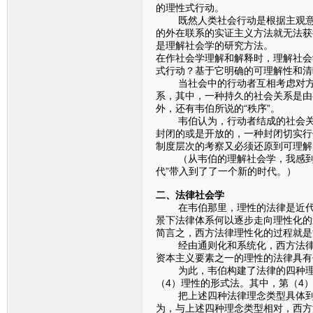
的理性式行动。
既然人类社会行动是根据主观意义
的外在联系的实证主义方法就无法获
是理解社会学的研究方法。
在作社会学理解和解释时，理解社会
式行动？基于它明确的可理解性和清
当社会中的行动者互相考虑对方，
系，其中，一种持久的社会关系是由
外，还有韦伯所说的“秩序”。
韦伯认为，行动者结成的社会关系
封闭的或是开放的，一种封闭切实行
制度层次的考察又必须还原到可理解
（从韦伯的理解社会学，我感到，“
代”带入到了了一个新的时代。）
二、法律社会学
在韦伯那里，理性的法律是近代资
景下法律体系何以逐步走向理性化的
简言之，西方法律理性化的过程就是
经由通则化和系统化，西方法律逐
资本主义要素之一的理性的法律具有
为此，韦伯构建了法律的四种理念
（4）理性的形式法。其中，第（4
把上述四种法律理念类型具体到西
为，与上述四种理念类型相对，西方