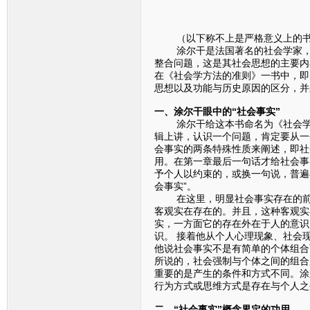
（以下称不上是严格意义上的书
涂尔干是法国著名的社会学家，社
整合问题，这是其社会思想的主要内
在《社会学方法的准则》一书中，即
思想以及功能与历史原因的区分，并
一、涂尔干眼中的“社会事实”
涂尔干给这本书命名为《社会学方
辑上讲，认识一个问题，肯定要从一
会事实的两条特殊性质来阐述，即社
用。在第一章最后一句话才给社会事
予个人以约束的，或换一句说，普遍
会事实”。
在这里，明显社会事实存在的前提
客观实在存在的。并且，这种客观实
实，一方面它的存在外在于人的意识
识。 接着他从个人心理现象、社会
他说社会事实不是有简单的个体组合
所说的，社会强制与个体之间的组合
重要的是产生的条件和方式不同。涂
行为方式或思维方式是存在与个人之
二、“社会事实”概念界定的功用