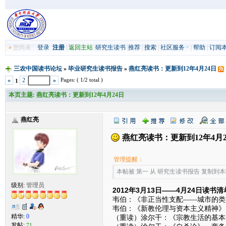
»
您尚未
登录
注册
|
返回主站
|
研究生读书
|
推荐
|
搜索
|
社区服务
|
帮助
|
订阅
三农中国读书论坛
»
毕业研究生读书报告
»
燕红亮读书：更新到12年4月24日
Pages: ( 1/2 total )
«
2
»
1
本页主题:
燕红亮读书：更新到12年4月24日
燕红亮
燕红亮读书：更新到12年4月2
管理提醒：
本帖被 第一 从 研究生读书报告 复制到本区(2
级别:
管理员
2012年3月13日——4月24日读书
韦伯：《非正当性支配——城市的类型
韦伯：《新教伦理与资本主义精神》，
精华:
0
（重读）涂尔干：《宗教生活的基本形
发帖:
71