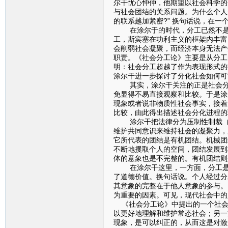
尔干忧心忡仲，他期望以社会科学的
与社会团结的关系问题。为什么个人
的联系越加紧密?” 换句话说，在一
在涂尔于的时代，分工已然不是新鲜
工，斯宾塞在功利主义的框架内丰富
会削弱社会凝聚，而经济本身无法产
职责。《社会分工论》主要是从分工
明：社会分工超越了作为表现形式的
涂尔干进一步探讨了分化社会如何可
其实，涂尔干关注的正是社会分化
免显得不易直接观察和比较。于是涂
现象或者说非物质性社会事实，接着
比较，由此得出描述社会分化进程的
涂尔干把法律分为压制性制裁（其
维护共同意识来维持社会的凝聚力，
它所代表的团结是有机团结。机械团
不断地攫取个人的空间，团结发展到
体的意象也是不完整的。有机团结则
在涂尔干这里，一方面，分工是现
了道德价值。换句话说。个人经过分
其意象的完整在于他人意象的参与。
为重要的因素。可见，现代社会中的
《社会分工论》中提出的一个社会
以更好地理解和维护常态社会；另一
现象，是可以纠正的，从而这是对激