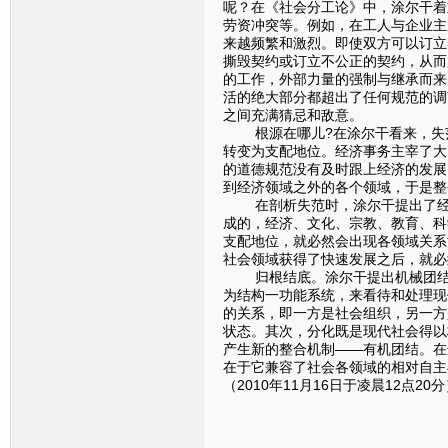
呢？在《社会分工论》中，涂尔干着
劳资冲突等。例如，在工人与企业主
来越频繁和激烈。即使双方可以订立
撕毁契约或订立不公正的契约，从而
的工作，外部力量的强制与继承而来
活的绝大部分都超出了任何规范的调
之间充满猜忌和敌意。
根源在哪儿?在涂尔干看来，失范
转变为支配地位。经济事务主宰了大
的道德规范没有及时跟上经济的发展
到经济领域之外的各个领域，于是整
在剖析失范时，涂尔干提出了经济
成的，经济、文化、宗教、教育、科
支配地位，就必然会出现各领域关系
社会领域获得了快速发展之后，就必
归根结底。涂尔干提出机械团结与
为结构一功能系统，来看待和处理现
的关系，即一方是社会组织，另一方
状态。其次，分化既是现代社会得以
产生新的整合机制——有机团结。在
在于它兼容了社会各领域的相对自主
（2010年11月16日于凌晨12点20分