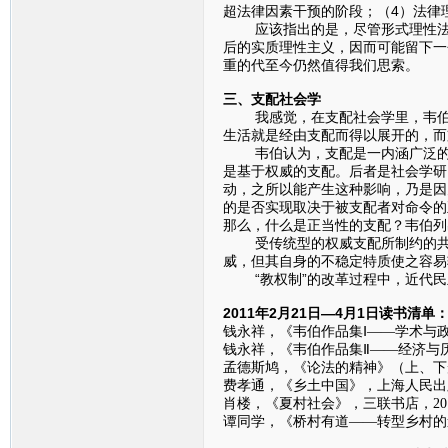
超法律因素干预的阶段；（4）法律
应该指出的是，尽管形式理性法的
后的实质理性主义，因而可能留下一
重的代至今仍然值得我们思索。
三、支配社会学
我感觉，在支配社会学里，韦伯要
生活就是经由支配而得以展开的，而
韦伯认为，支配是一内涵广泛的概
是基于权威的支配。后者是社会学研
动，之所以能产生这种影响，乃是因
的是否实现取决于被支配者对命令的
那么，什么是正当性的支配？韦伯列
受传统型的权威支配所制约的共同
威，但其自身的不稳定特质使之容易
“教权制”的改革过程中，近代民
2011年2月21日—4月1日读书清单
钱永祥，《韦伯作品集Ⅰ——学术与政
钱永祥，《韦伯作品集Ⅱ——经济与历
孟德斯鸠，《论法的精神》（上、下册
费孝通，《乡土中国》，上海人民出版
肖楼，《夏村社会》，三联书店，201
谭同学，《桥村有道——转型乡村的道