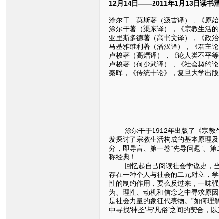
12月14日——2011年1月13日读书
涂尔干、莫斯著（汲吉译），《原始分
涂尔干著（渠东译），《宗教生活的基
亚里斯多德著（高书文译），《政治学
马基雅维利著（潘汉译），《君主论》
卢梭著（高熠译），《论人类不平等的
卢梭著（何少武译），《社会契约论》
秦晖，《传统十论》，复旦大学出版社
涂尔干于1912年出版了《宗教生
发探讨了宗教生活构成的基本原理及
分，即导言、第一卷“先导问题”、第
称经典！
回忆起自己阅读社会学说史，当时
存在一种个人与社会的二元对立，学
性的制约作用，要么反过来，一味强
为、理性、动机和信念之中寻求原因
是社会力量的象征代表物。”如何理
中寻找‘神圣’与‘凡俗’之间的契合