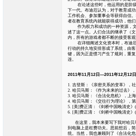
在论述这些时，他运用的是阶级再
下一代。布迪厄认为，对于教育成功
工作机会、参加董事会等获得自信。
者在教育系统内就能获得成功，他们
作为权力和成功的一种资源，文化
述了这一点。人们合法的继承了（文
内，所有的游戏者都不断的接受客观
在详细阐述文化资本时，布迪厄进
行动的持久地安排形成了系统，由客
键，因为正是惯习产生了规则，重复
连。
2011年11月12日—2011年12月1
1. 吉登斯：《亲密关系的变革》，社
2. 哈贝马斯：《作为未来的过去》，
3. 哈贝马斯：《合法化危机》，上海
4. 哈贝马斯：《交往行为理论》，
5. [美]费正清：《剑桥中国晚清史》
6. [美]费正清：《剑桥中国晚清史》
在这里，我本来要写下我对哈贝马
到电脑上是枉费功夫。思前想后，简
统。当然，我也兼顾到了《合法化危