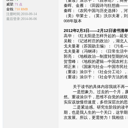
（重读）涂尔干：《自杀论》，商务印
威望:
71 点
秦晖、金雁：《田园诗与狂想曲——
金钱:
710 RMB
秦晖：《农民中国与历史选择》，河南
注册时间:2010-09-14
（美）华莱士，（英）沃尔夫著，刘
最后登录:2014-06-06
008年版本
2012年2月3日——2月12日读书清
高华：《红太阳是怎样升起的—延安
吴毅：《记述村庄的政治》，湖北人民
戈夫曼著（苏国勋主编）：《污名—受
戈夫曼著（冯钢译）：《日常生活中的
郭亮：《地根政治—制度转型期的S镇农
贺雪峰：《地权的逻辑—中国农村土
邓正来：《国家与社会—中国市民社会
（重读）涂尔干：《社会分工论》，三
（重读）涂尔干：《社会学方法的准则
关于读书的具体内容我就不再一个
一是想象力。过去的一个月，废话
然。重读涂尔干，思维不自觉的就联
实应该放慢些速度，多些深层次的思
二是紧迫感。研究生阶段的读书生
期，也是我人生的一个关口，这学期
次发展。所以，更需努力！我相信：