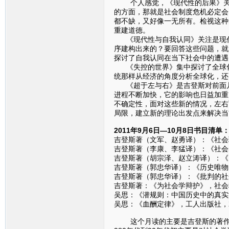
个人感觉，《现代性的后果》关注
的方面，那就是社会制度危机必定会
都不缺，又好像一无所有。检视这种
重建道德。
《现代性与自我认同》关注是现代
序建构出来的？要回答这些问题，就
探讨了自我认同在当下社会中的遭遇
《失控的世界》集中探讨了全球化
统那样从经济的角度分析全球化，还
《超于左与右》是吉登斯对前面几
进程不断加快，它的影响也日益加重
不确定性，面对这些新的情况，左右
局限，建立新的理论出发点来解决当
2011年9月6日—10月8日书目清单
吉登斯著（文军、赵勇译）：《社会理
吉登斯著（李康、李猛译）：《社会的
吉登斯著（胡宗泽、赵立涛译）：《
吉登斯著（郭忠华译）：《历史唯物
吉登斯著（郭忠华译）：《批判的社会
吉登斯著：《为社会学辩护》，社会科
吴思：《潜规则：中国历史中的真实游
吴思：《血酬定律》，工人出版社，20
这个月读的主要是吉登斯的著作，