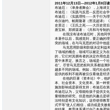
2011年12月13日—2012年1月8
布迪厄：《单身者舞会》，上海译文出
布迪厄：《实践与反思—反思社会学导
布迪厄：《实践理性——关于行为理论
布尔迪约、帕斯隆著（邢克超译）《再
史景迁：《王氏之死——大历史背后
唐宝林、郑师渠著：《共和与专制的
在我没有读布迪厄时，其他同学汇
本著作以后，我感觉到，要正确的理
突的场域，在与马克思的对话中他提
马克思用阶级和阶级决定利益和意
了场域的概念，场域可以被定义为在
的，它们对其拥有者的决定作用也是
置中来界定。换言之，场域是一个社
在”。尽管马克思把权利关系都追溯
越多不同的场域。例如，现代社会的
提供的权利不能再被仅仅看做是经济
在他的巨著《资本论》中，他的全
本、社会资本、文化资本。第一种资
施加影响或是获得支持；布迪厄在第
布迪厄认为，父母能给孩子提供文化
量细致的研究。但是他的兴趣点是研
法特别是有文化知识，这些使得教育
式平等”使人们相信，成功或是失败
的结果。教育体系通过自己本身逻辑