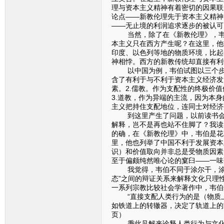
理与资本主义精神有着密切的因果联
论点——新教伦理先于资本主义精神
——无止境的利润追求逐步的被认可
当然，除了在《新教伦理》，韦伯
本主义只在西方产生呢？在这里，他
印度、以色列等地的物质环境，比起
神相悖。西方的新教传统却直接有利
以中国为例，韦伯试图以三个步骤来
含了有利于与不利于资本主义经济发
素。2.儒教。作为支配性的终极价
3.道教，作为异端的主流，因为本
主义把持住支配地位，连同士对经济
到这里产生了问题，以前读书会的
解释，岂不是再也站不住脚了？我读
的确，在《新教伦理》中，韦伯是花
里，他也列举了中国不利于发展资本
识）和价值取向并非总是受物质因素
至于偏颇纯然唯心论的窠臼——一味
我觉得，韦伯不同于涂尔干，涂尔干研
态”之间的辩证关系来解释文化只理
一系列宗教比较社会学著作中，韦伯
“直接支配人类行为的是（物质上及
如铁道上的转辙器，决定了轨道上的方
页）
秉此见解来诠释人类行为与文化现