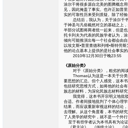
涂尔干将很多源自北美的图腾概念用于
见，因此掩盖了事实。也许正如普里
实的可靠性历来受到质疑。除了经验
总结后，我认为，关于涂尔干书中
于神圣与凡俗截然对立的基础之上，
半部分试图将两者统一起来，但是也
托卡列夫为代表的民族学者认为，涂
倾向可能推演出每一个社会都会由自
以埃文斯•普里查德和列维•斯特劳
他的论点基本上提供的是社会事实的
2010年12月30日于晚23:55
《原始分类》
对于《原始分类》，粗劣的阅读
Thomas认为这是一本关于分类
要思想的汇总。但个人感觉，这本书
包括研究思维方式，如将他的社会有
族志的材料，为深化民族志材料研究
我觉得，这本书开宗明义地批驳了
合适。作者间接地批判了个体心理学
结果，而应该重新审视这样的结论，
去理解。从这个角度看，本书的研究
了人类学的研究中，就不是一个外行
至于有些学者认为本书具有为论证
《君主论》、《传统十论》、《论