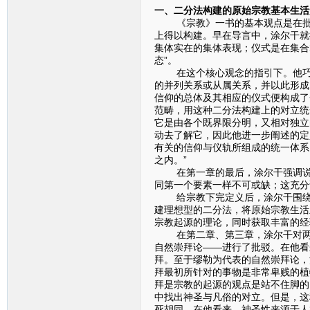
一、二分法构建的原始宗教基本生活
《宗教》一书的基本观点是在批判
上得以构建。早在导言中，涂尔干就
集体实在的集体表现；仪式是在集合
态”。
在这个核心观念的指引下。他巧妙
的并列关系或从属关系，并以此形成
信仰的总体及其相应的仪式便构成了
范畴，用这种二分法构建上的对立统
它是由各个既界限分明，又相对独立
动去了解它，因此他进一步阐述的定
有关的信仰与仪轨所组成的统一体系
之内。”
在第一章的最后，涂尔干强调说：
同第一个要素一样不可或缺；这充分
给宗教下完定义后，涂尔干围绕研
建理想型的二分法，将原始宗教生活
宗教起源的理论，同时获取丰富的经
在第二章、第三章，涂尔干对两种
自然崇拜论——进行了批驳。在他看
拜。至于缪勒为代表的自然崇拜论，
拜最初所针对的事物是非常卑贱的植
拜是宗教的起源的观点是站不住脚的
中找出神圣与凡俗的对立。但是，这
死胡同。在他看来，神圣性来源于人