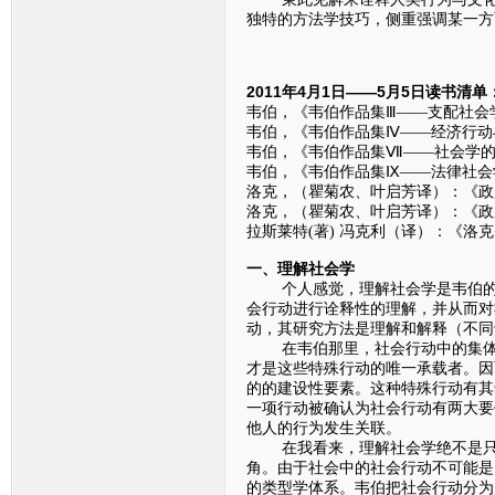
独特的方法学技巧，侧重强调某一方
2011年4月1日——5月5日读书清单
韦伯，《韦伯作品集Ⅲ——支配社会学
韦伯，《韦伯作品集Ⅳ——经济行动与
韦伯，《韦伯作品集Ⅶ——社会学的
韦伯，《韦伯作品集Ⅸ——法律社会学
洛克，（瞿菊农、叶启芳译）：《政府
洛克，（瞿菊农、叶启芳译）：《政府
拉斯莱特(著) 冯克利（译）：《洛克
一、理解社会学
个人感觉，理解社会学是韦伯的一
会行动进行诠释性的理解，并从而对
动，其研究方法是理解和解释（不同
在韦伯那里，社会行动中的集体构
才是这些特殊行动的唯一承载者。因
的的建设性要素。这种特殊行动有其
一项行动被确认为社会行动有两大要
他人的行为发生关联。
在我看来，理解社会学绝不是只去
角。由于社会中的社会行动不可能是
的类型学体系。韦伯把社会行动分为