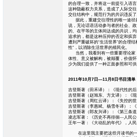
的合理一致，并将这一前提引入语言
这种隐蔽权力关系，造成了人际交往
交往结构中，规范行为的共识违反了
据此，重建交往理性的唯一途径就
说，无论话语活动参与者的社会、政
的、在平等的主体间达成的共识，均
追求的，都是这种压抑的否定和摈弃
遭到严重破坏的“生活世界”的合理结
性”，以消除生活世界的殖民化。
当然，我看到有一些重要理论家，
体性、意义被解构，被颠覆，价值怀
少为我们提供了一种正面参照和可供
2011年10月7日—11月8日书目清单
吉登斯著（田禾译）：《现代性的后果
吉登斯著（赵旭东、方文译）：《现代
吉登斯著（周红云译）：《失控的世界
吉登斯著（李惠斌、杨雪冬译）：《
吉登斯著（郎友兴译）：《第三条道路
凌志军著：《历史不再徘徊—人民公
王年一著：《大动乱的年代》，人民出
在这里我主要把这些月读书的一