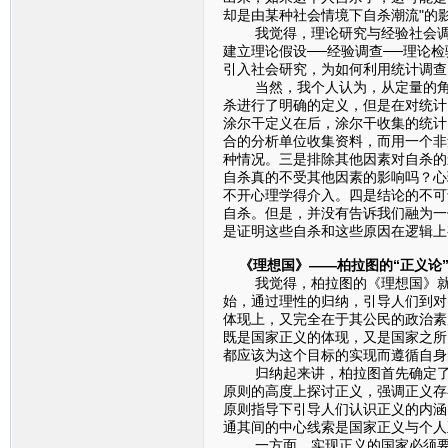
却是由某种社会情境下自杀潮流"
我觉得，理论研究与经验社会调查的
建立理论假设──经验调查──理论
引入社会研究，为如何利用统计调
当然，我个人认为，从定量的角度
杀进行了明确的定义，但是在对统计
涂尔干定义在后，涂尔干收集的统计
合的分析单位收集资料，而用一个非
种情况。三是排除其他因素对自杀的
自杀真的不受其他因素的影响吗？心
不开心理学得介入。四是结论的不可
自杀。但是，并没有告诉我们融为一
是证明这些自杀和这些原因在逻辑上
《理想国》——柏拉图的“正义论
我觉得，柏拉图的《理想国》就是一
始，通过理性的归纳，引导人们到对
体现上，又完全在于其公民的政治素
既是国家正义的体现，又是国家之所
都应该为这个目标的实现而遵循自身
归纳起来讲，柏拉图首先确定了正
原则的高度上探讨正义，强调正义存
原则指导下引导人们认识正义的内涵
通其间的中心线索是国家正义与个人
一方面，实现正义的国家必须要有