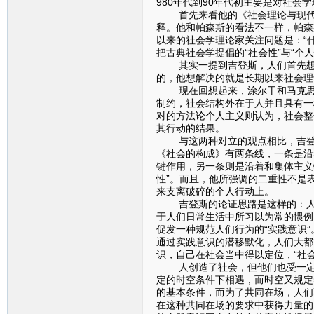
980年代到90年代初主要是对社会
首先来看他的《社会理论与现代社
释。他和帕森斯的看法不一样，帕森
以来的社会学理论家关注问题是：“
把古典社会学提倡的“社会性”与“个人
其实一提到吉登斯，人们首先想到
的，他想解决的就是长期以来社会理论
现在回想起来，涂尔干和马克思一
制约，社会结构外在于人并且具有一
对的方法论个人主义则认为，社会整
其行动的结果。
与这两种对立的观点相比，吉登斯
《社会的构成》有两条线，一条是沿
键作用，另一条则是沿着和集体主义
性”。而且，他所强调的二重性不是
来支离破碎的个人行动上。
吉登斯的论证思路是这样的：人生
于人们日常生活中所习以为常的惯例
促发一种规范人们行为的“实践意识
通过实践意识的潜移默化，人们大都
识，自己在社会当中得以定位，“社
人创造了社会，但他们也受一定的
定的时空条件下相遇，而时空又规定
的基本条件，而为了共同在场，人们
在这种共同在场的要求中获得力量的