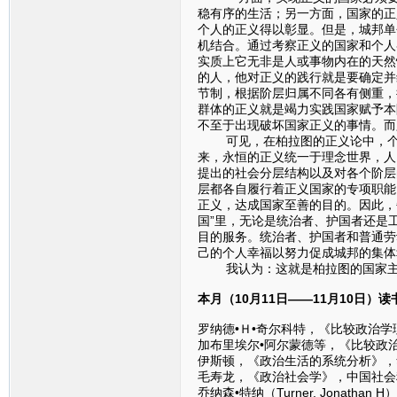
稳有序的生活；另一方面，国家的正
个人的正义得以彰显。但是，城邦单
机结合。通过考察正义的国家和个人
实质上它无非是人或事物内在的天然
的人，他对正义的践行就是要确定并
节制，根据阶层归属不同各有侧重，
群体的正义就是竭力实践国家赋予本
不至于出现破坏国家正义的事情。而
可见，在柏拉图的正义论中，个人
来，永恒的正义统一于理念世界，人
提出的社会分层结构以及对各个阶层的
层都各自履行着正义国家的专项职能
正义，达成国家至善的目的。因此，
国”里，无论是统治者、护国者还是
目的服务。统治者、护国者和普通劳
己的个人幸福以努力促成城邦的集体
我认为：这就是柏拉图的国家主
本月（10月11日——11月10日）
罗纳德•Ｈ•奇尔科特，《比较政治学
加布里埃尔•阿尔蒙德等，《比较政治
伊斯顿，《政治生活的系统分析》，华
毛寿龙，《政治社会学》，中国社会科
乔纳森•特纳（Turner, Jona