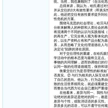
统。当然，我也兼顾到了《合法化危
总得来讲，我认为，哈氏通过对生
并从交往的3大有效性要求（即真实
此，他还把交往有效性要求提升到社
性危机的方案。
围绕马克思的社会理论，哈贝马斯
分析来解释人的种群和人类社会的再
将混淆两个不同的认识与实践领域（
的再生产，它完全将人视为客体化的
的，以生产资料占有和产品分配为基
系，从而忽略了文化伦理道德在人与
决定论”陷阱的潜在原因。
对于交往理性的重建，在哈氏眼里
学活动中的根本态度与最终立足点。
事物的共同理解，进而协调他们的行
认同一致的伦理道德规范，保持和谐
衡量交往行为是否理性的标准如下
否真实。② 与行为相关的人际互动
了自己的意向。他认为，行为边界由
致的生活世界殖民化，就必须重建交
而整合当代西方社会业已遭到严重侵
在他看来，差异与同一、我性与他
论绝对的差异还是绝对的同一，都是
差异与个性，或取消话语的多元性。
异质多元的话语，可以不遵守任何规