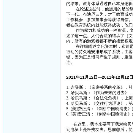
的结果。教育体系通过自己本身逻辑
在论述这些时，他运用的是阶级再
下一代。布迪厄认为，对于教育成功
工作机会、参加董事会等获得自信。
者在教育系统内就能获得成功，他们
作为权力和成功的一种资源，文化
述了这一点。人们合法的继承了（文
内，所有的游戏者都不断的接受客观
在详细阐述文化资本时，布迪厄进
行动的持久地安排形成了系统，由客
键，因为正是惯习产生了规则，重复
连。
2011年11月12日—2011年12月1
1. 吉登斯：《亲密关系的变革》，社
2. 哈贝马斯：《作为未来的过去》，
3. 哈贝马斯：《合法化危机》，上海
4. 哈贝马斯：《交往行为理论》，
5. [美]费正清：《剑桥中国晚清史》
6. [美]费正清：《剑桥中国晚清史》
在这里，我本来要写下我对哈贝马
到电脑上是枉费功夫。思前想后，简