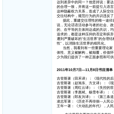
达到差异中的同一？他坚持说：要达
的合理一致，并将这一前提引入语言
这种隐蔽权力关系，造成了人际交往
交往结构中，规范行为的共识违反了
据此，重建交往理性的唯一途径就
说，无论话语活动参与者的社会、政
的、在平等的主体间达成的共识，均
追求的，都是这种压抑的否定和摈弃
遭到严重破坏的“生活世界”的合理结
性”，以消除生活世界的殖民化。
当然，我看到有一些重要理论家，
体性、意义被解构，被颠覆，价值怀
少为我们提供了一种正面参照和可供
2011年10月7日—11月8日书目清单
吉登斯著（田禾译）：《现代性的后果
吉登斯著（赵旭东、方文译）：《现代
吉登斯著（周红云译）：《失控的世界
吉登斯著（李惠斌、杨雪冬译）：《
吉登斯著（郎友兴译）：《第三条道路
凌志军著：《历史不再徘徊—人民公
王年一著：《大动乱的年代》，人民出