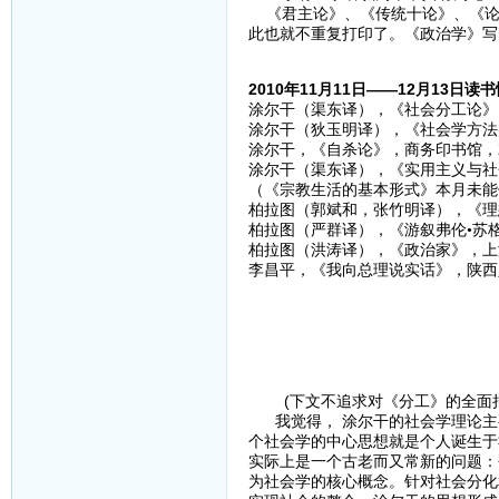
《君主论》、《传统十论》、《论
此也就不重复打印了。《政治学》写
2010年11月11日——12月13日读
涂尔干（渠东译），《社会分工论》，
涂尔干（狄玉明译），《社会学方法的
涂尔干，《自杀论》，商务印书馆，2
涂尔干（渠东译），《实用主义与社会
（《宗教生活的基本形式》本月未能
柏拉图（郭斌和，张竹明译），《理想
柏拉图（严群译），《游叙弗伦•苏格
柏拉图（洪涛译），《政治家》，上海
李昌平，《我向总理说实话》，陕西
(下文不追求对《分工》的全面把
我觉得， 涂尔干的社会学理论主
个社会学的中心思想就是个人诞生于
实际上是一个古老而又常新的问题：
为社会学的核心概念。针对社会分化