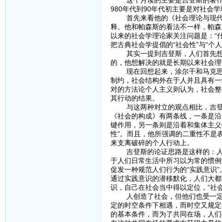
这个月读的主要是吉登斯的著作，
980年代到90年代初主要是对社会
首先来看他的《社会理论与现代社
释。他和帕森斯的看法不一样，帕森
以来的社会学理论家关注问题是：“
把古典社会学提倡的“社会性”与“个人
其实一提到吉登斯，人们首先想到
的，他想解决的就是长期以来社会理论
现在回想起来，涂尔干和马克思一
制约，社会结构外在于人并且具有一
对的方法论个人主义则认为，社会整
其行动的结果。
与这两种对立的观点相比，吉登斯
《社会的构成》有两条线，一条是沿
键作用，另一条则是沿着和集体主义
性”。而且，他所强调的二重性不是
来支离破碎的个人行动上。
吉登斯的论证思路是这样的：人生
于人们日常生活中所习以为常的惯例
促发一种规范人们行为的“实践意识
通过实践意识的潜移默化，人们大都
识，自己在社会当中得以定位，“社
人创造了社会，但他们也受一定的
定的时空条件下相遇，而时空又规定
的基本条件，而为了共同在场，人们