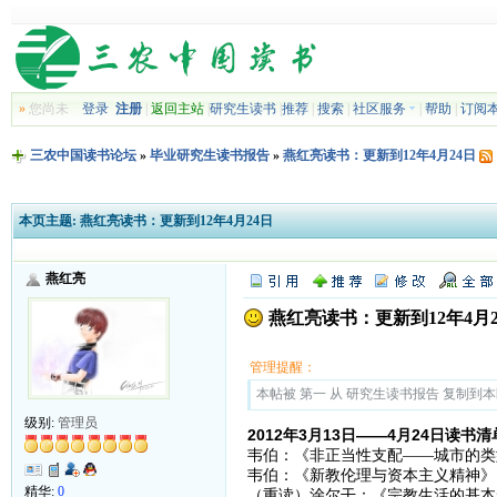
»
您尚未
登录
注册
|
返回主站
|
研究生读书
|
推荐
|
搜索
|
社区服务
|
帮助
|
订阅
三农中国读书论坛
»
毕业研究生读书报告
»
燕红亮读书：更新到12年4月24日
本页主题:
燕红亮读书：更新到12年4月24日
燕红亮
燕红亮读书：更新到12年4月2
管理提醒：
本帖被 第一 从 研究生读书报告 复制到本区(2
级别:
管理员
2012年3月13日——4月24日读书
韦伯：《非正当性支配——城市的类型
韦伯：《新教伦理与资本主义精神》，
精华:
0
（重读）涂尔干：《宗教生活的基本形