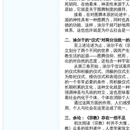
死胡同。在他看来，神圣性来源于人
原始，它就是关于图腾制度的膜拜。
接着，在对图腾本原的论述中，坚
源的神性具有一种图腾力，同时也具
德的功能。这样，涂尔干就巧妙地用
体系。这也也许就是为什么社会是一
二、涂尔干的“仪式”对两分法统一
至上述论述为止，涂尔干在《宗教
立划分了两个不同的世界，因而产生
教生活的起源——图腾信仰。然而，
出的对自然的态度，还包含一种宇宙
从第三卷开始，涂尔干尝试着用一
的仪式和积极的仪式。消极的仪式主
为祭祀仪式、模仿仪式和表现仪式，
的一个非常必要的条件，而积极仪式
长期积累的文化，这种文化就是一种
强调神圣与凡俗的对立，这也意味着
着社会内化于个体。个体在消除个人
通过这两方面的作用。人们感受到
用。个人与社会在这里达成了统一。
三、余论：《宗教》存在一些不足
初次阅读《宗教》时并不大懂，于
教》众多的批判者中，人类学家埃文