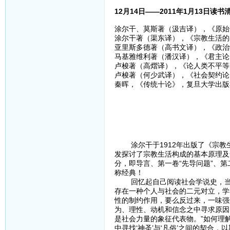
12月14日——2011年1月13日读书
涂尔干、莫斯著（汲吉译），《原始分
涂尔干著（渠东译），《宗教生活的基
亚里斯多德著（高书文译），《政治学
马基雅维利著（潘汉译），《君主论》
卢梭著（高熠译），《论人类不平等的
卢梭著（何少武译），《社会契约论》
秦晖，《传统十论》，复旦大学出版社
涂尔干于1912年出版了《宗教生
发探讨了宗教生活构成的基本原理及
分，即导言、第一卷“先导问题”、第
称经典！
回忆起自己阅读社会学说史，当时
存在一种个人与社会的二元对立，学
性的制约作用，要么反过来，一味强
为、理性、动机和信念之中寻求原因
是社会力量的象征代表物。”如何理
中寻找‘神圣’与‘凡俗’之间的契合