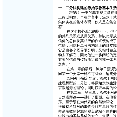
一、二分法构建的原始宗教基本生活
《宗教》一书的基本观点是在批判
上得以构建。早在导言中，涂尔干就
集体实在的集体表现；仪式是在集合
态”。
在这个核心观念的指引下。他巧妙
的并列关系或从属关系，并以此形成
信仰的总体及其相应的仪式便构成了
范畴，用这种二分法构建上的对立统
它是由各个既界限分明，又相对独立
动去了解它，因此他进一步阐述的定
有关的信仰与仪轨所组成的统一体系
之内。”
在第一章的最后，涂尔干强调说：
同第一个要素一样不可或缺；这充分
给宗教下完定义后，涂尔干围绕研
建理想型的二分法，将原始宗教生活
宗教起源的理论，同时获取丰富的经
在第二章、第三章，涂尔干对两种
自然崇拜论——进行了批驳。在他看
拜。至于缪勒为代表的自然崇拜论，
拜最初所针对的事物是非常卑贱的植
拜是宗教的起源的观点是站不住脚的
中找出神圣与凡俗的对立。但是，这