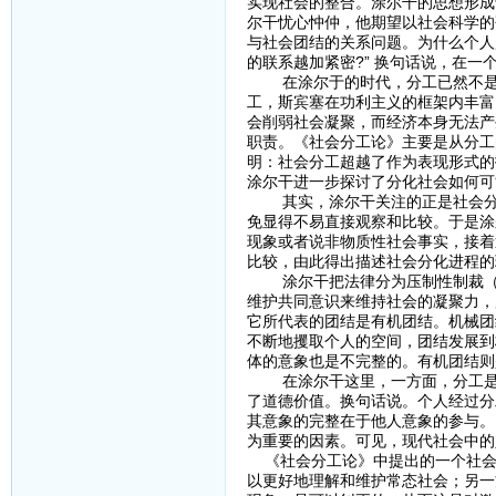
实现社会的整合。涂尔干的思想形成
尔干忧心忡仲，他期望以社会科学的
与社会团结的关系问题。为什么个人
的联系越加紧密?” 换句话说，在一
在涂尔于的时代，分工已然不是新鲜
工，斯宾塞在功利主义的框架内丰富
会削弱社会凝聚，而经济本身无法产
职责。《社会分工论》主要是从分工
明：社会分工超越了作为表现形式的
涂尔干进一步探讨了分化社会如何可
其实，涂尔干关注的正是社会分化
免显得不易直接观察和比较。于是涂
现象或者说非物质性社会事实，接着
比较，由此得出描述社会分化进程的
涂尔干把法律分为压制性制裁（其
维护共同意识来维持社会的凝聚力，
它所代表的团结是有机团结。机械团
不断地攫取个人的空间，团结发展到
体的意象也是不完整的。有机团结则
在涂尔干这里，一方面，分工是现
了道德价值。换句话说。个人经过分
其意象的完整在于他人意象的参与。
为重要的因素。可见，现代社会中的
《社会分工论》中提出的一个社会
以更好地理解和维护常态社会；另一