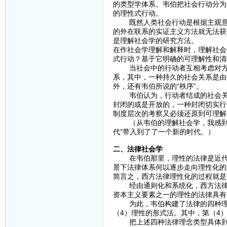
的类型学体系。韦伯把社会行动分为
的理性式行动。
既然人类社会行动是根据主观意义
的外在联系的实证主义方法就无法获
是理解社会学的研究方法。
在作社会学理解和解释时，理解社会
式行动？基于它明确的可理解性和清
当社会中的行动者互相考虑对方，
系，其中，一种持久的社会关系是由
外，还有韦伯所说的“秩序”。
韦伯认为，行动者结成的社会关系
封闭的或是开放的，一种封闭切实行
制度层次的考察又必须还原到可理解
（从韦伯的理解社会学，我感到，“
代”带入到了了一个新的时代。）
二、法律社会学
在韦伯那里，理性的法律是近代资
景下法律体系何以逐步走向理性化的
简言之，西方法律理性化的过程就是
经由通则化和系统化，西方法律逐
资本主义要素之一的理性的法律具有
为此，韦伯构建了法律的四种理念
（4）理性的形式法。其中，第（4
把上述四种法律理念类型具体到西