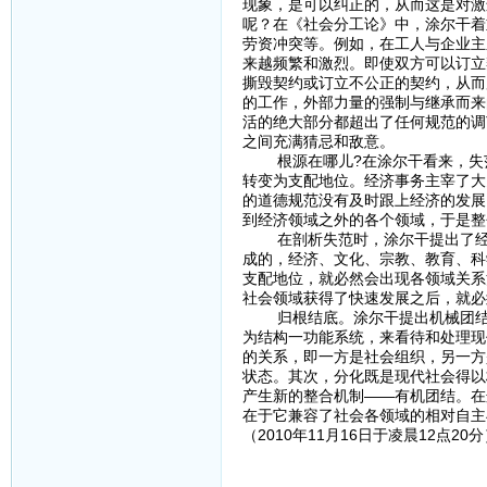
现象，是可以纠正的，从而这是对激
呢？在《社会分工论》中，涂尔干着
劳资冲突等。例如，在工人与企业主
来越频繁和激烈。即使双方可以订立
撕毁契约或订立不公正的契约，从而
的工作，外部力量的强制与继承而来
活的绝大部分都超出了任何规范的调
之间充满猜忌和敌意。
根源在哪儿?在涂尔干看来，失范
转变为支配地位。经济事务主宰了大
的道德规范没有及时跟上经济的发展
到经济领域之外的各个领域，于是整
在剖析失范时，涂尔干提出了经济
成的，经济、文化、宗教、教育、科
支配地位，就必然会出现各领域关系
社会领域获得了快速发展之后，就必
归根结底。涂尔干提出机械团结与
为结构一功能系统，来看待和处理现
的关系，即一方是社会组织，另一方
状态。其次，分化既是现代社会得以
产生新的整合机制——有机团结。在
在于它兼容了社会各领域的相对自主
（2010年11月16日于凌晨12点20分