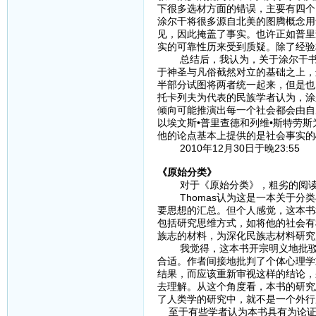
下很多选材方面的错误，主要有四个：
涂尔干将很多源自北美的图腾概念用于
见，因此掩盖了事实。也许正如普里
实的可靠性历来受到质疑。除了经验
总结后，我认为，关于涂尔干书中
于神圣与凡俗截然对立的基础之上，
半部分试图将两者统一起来，但是也
托卡列夫为代表的民族学者认为，涂
倾向可能推演出每一个社会都会由自
以埃文斯•普里查德和列维•斯特劳
他的论点基本上提供的是社会事实的
2010年12月30日于晚23:55
《原始分类》
对于《原始分类》，粗劣的阅读
Thomas认为这是一本关于分类
要思想的汇总。但个人感觉，这本书
包括研究思维方式，如将他的社会有
族志的材料，为深化民族志材料研究
我觉得，这本书开宗明义地批驳了
合适。作者间接地批判了个体心理学
结果，而应该重新审视这样的结论，
去理解。从这个角度看，本书的研究
了人类学的研究中，就不是一个外行
至于有些学者认为本书具有为论证