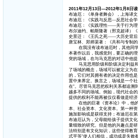
2011年12月13日—2012年1月8
布迪厄：《单身者舞会》，上海译文出
布迪厄：《实践与反思—反思社会学导
布迪厄：《实践理性——关于行为理论
布尔迪约、帕斯隆著（邢克超译）《再
史景迁：《王氏之死——大历史背后
唐宝林、郑师渠著：《共和与专制的
在我没有读布迪厄时，其他同学汇
本著作以后，我感觉到，要正确的理
突的场域，在与马克思的对话中他提
马克思用阶级和阶级决定利益和意
了场域的概念，场域可以被定义为在
的，它们对其拥有者的决定作用也是
置中来界定。换言之，场域是一个社
在”。尽管马克思把权利关系都追溯
越多不同的场域。例如，现代社会的
提供的权利不能再被仅仅看做是经济
在他的巨著《资本论》中，他的全
本、社会资本、文化资本。第一种资
施加影响或是获得支持；布迪厄在第
布迪厄认为，父母能给孩子提供文化
量细致的研究。但是他的兴趣点是研
法特别是有文化知识，这些使得教育
式平等”使人们相信，成功或是失败