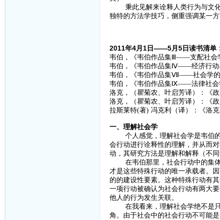
秉此见解来诠释人类行为与文化现
独特的方法学技巧，侧重强调某一方
2011年4月1日——5月5日读书清单
韦伯，《韦伯作品集Ⅲ——支配社会学
韦伯，《韦伯作品集Ⅳ——经济行动与
韦伯，《韦伯作品集Ⅶ——社会学的
韦伯，《韦伯作品集Ⅸ——法律社会学
洛克，（瞿菊农、叶启芳译）：《政府
洛克，（瞿菊农、叶启芳译）：《政府
拉斯莱特(著) 冯克利（译）：《洛克
一、理解社会学
个人感觉，理解社会学是韦伯的一
会行动进行诠释性的理解，并从而对
动，其研究方法是理解和解释（不同
在韦伯那里，社会行动中的集体构
才是这些特殊行动的唯一承载者。因
的的建设性要素。这种特殊行动有其
一项行动被确认为社会行动有两大要
他人的行为发生关联。
在我看来，理解社会学绝不是只去
角。由于社会中的社会行动不可能是