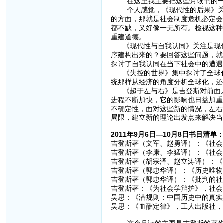
在这里我主要把这些月读书的一
个人感觉，《现代性的后果》关注
的方面，那就是社会制度危机必定会
都不缺，又好像一无所有。检视这种
重建道德。
《现代性与自我认同》关注是现代
序建构出来的？要回答这些问题，就
探讨了自我认同在当下社会中的遭遇
《失控的世界》集中探讨了全球化
统那样从经济的角度分析全球化，还
《超于左与右》是吉登斯对前面几
进程不断加快，它的影响也日益加重
不确定性，面对这些新的情况，左右
局限，建立新的理论出发点来解决当
2011年9月6日—10月8日书目清单
吉登斯著（文军、赵勇译）：《社会理
吉登斯著（李康、李猛译）：《社会的
吉登斯著（胡宗泽、赵立涛译）：《
吉登斯著（郭忠华译）：《历史唯物
吉登斯著（郭忠华译）：《批判的社会
吉登斯著：《为社会学辩护》，社会科
吴思：《潜规则：中国历史中的真实游
吴思：《血酬定律》，工人出版社，20