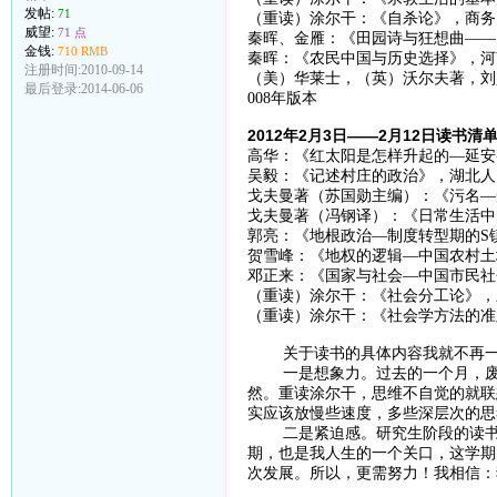
发帖:
71
（重读）涂尔干：《自杀论》，商务印
威望:
71 点
秦晖、金雁：《田园诗与狂想曲——
金钱:
710 RMB
秦晖：《农民中国与历史选择》，河南
注册时间:2010-09-14
（美）华莱士，（英）沃尔夫著，刘
最后登录:2014-06-06
008年版本
2012年2月3日——2月12日读书清
高华：《红太阳是怎样升起的—延安
吴毅：《记述村庄的政治》，湖北人民
戈夫曼著（苏国勋主编）：《污名—受
戈夫曼著（冯钢译）：《日常生活中的
郭亮：《地根政治—制度转型期的S镇农
贺雪峰：《地权的逻辑—中国农村土
邓正来：《国家与社会—中国市民社会
（重读）涂尔干：《社会分工论》，三
（重读）涂尔干：《社会学方法的准则
关于读书的具体内容我就不再一个
一是想象力。过去的一个月，废话
然。重读涂尔干，思维不自觉的就联
实应该放慢些速度，多些深层次的思
二是紧迫感。研究生阶段的读书生
期，也是我人生的一个关口，这学期
次发展。所以，更需努力！我相信：