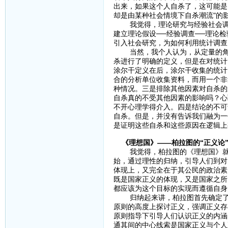
出来，如果这个人自杀了，这可能是
却是由某种社会情境下自杀潮流"
我觉得，理论研究与经验社会调查的
建立理论假设──经验调查──理论
引入社会研究，为如何利用统计调
当然，我个人认为，从定量的角度
杀进行了明确的定义，但是在对统计
涂尔干定义在后，涂尔干收集的统计
合的分析单位收集资料，而用一个非
种情况。三是排除其他因素对自杀的
自杀真的不受其他因素的影响吗？心
不开心理学得介入。四是结论的不可
自杀。但是，并没有告诉我们融为一
是证明这些自杀和这些原因在逻辑上
《理想国》——柏拉图的“正义论
我觉得，柏拉图的《理想国》就是一
始，通过理性的归纳，引导人们到对
体现上，又完全在于其公民的政治素
既是国家正义的体现，又是国家之所
都应该为这个目标的实现而遵循自身
归纳起来讲，柏拉图首先确定了正
原则的高度上探讨正义，强调正义存
原则指导下引导人们认识正义的内涵
通其间的中心线索是国家正义与个人