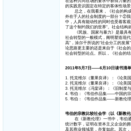
在这种共同在场的要求中获得力量的
的实践意识固定在特定的客体性场景
总之，在我看来，《社会的构成》
外在于人的社会制度的一部分？②我
中，人具有能动性的同时也受着客观
了这个制约我们的世界”。社会结构
《民族、国家与暴力》是最具有历
社会转型的一般模式，阐明塑造现代
高”，涂尔干所说的“社会分工的发展
论思路更主要的还是来自于《社会的
社会转型的论点。所以，《社会的结
2011年5月7日——6月10日读书清
1. 托克维尔（董果良译）：《论美
2. 托克维尔（董果良译）：《论美
3. 托克维尔（冯棠译）：《旧制度
4. 韦伯：《韦伯作品集——中国的
5. 韦伯：《韦伯作品集——新教伦
韦伯的宗教比较社会学（以《新教伦
在《新教伦理》一书中，韦伯通过
统计数字，证明在资本主义企业的拥
及其商业领域里，亦复如此。其次，