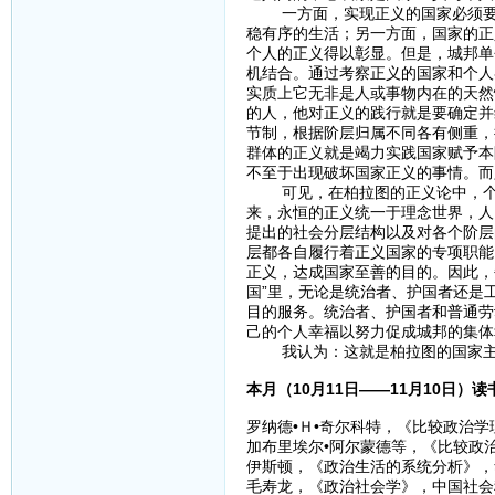
一方面，实现正义的国家必须要有
稳有序的生活；另一方面，国家的正
个人的正义得以彰显。但是，城邦单
机结合。通过考察正义的国家和个人
实质上它无非是人或事物内在的天然
的人，他对正义的践行就是要确定并
节制，根据阶层归属不同各有侧重，
群体的正义就是竭力实践国家赋予本
不至于出现破坏国家正义的事情。而
可见，在柏拉图的正义论中，个人
来，永恒的正义统一于理念世界，人
提出的社会分层结构以及对各个阶层的
层都各自履行着正义国家的专项职能
正义，达成国家至善的目的。因此，
国”里，无论是统治者、护国者还是
目的服务。统治者、护国者和普通劳
己的个人幸福以努力促成城邦的集体
我认为：这就是柏拉图的国家主
本月（10月11日——11月10日）
罗纳德•Ｈ•奇尔科特，《比较政治学
加布里埃尔•阿尔蒙德等，《比较政治
伊斯顿，《政治生活的系统分析》，华
毛寿龙，《政治社会学》，中国社会科