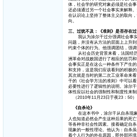
体，社会学的研究对象必须是社会事
还必须通过另一个社会事实来解释。
在认识论上坚持了整体主义的取向，
向。
三、过犹不及：《准则》是否存在过
我认为涂尔干过分强调社会事实，
问题，并没有从方法的层面上上升到
约束个体的行为。他强调团结，强调
从社会历史背景来看，法国经历了
洲革命对战败国进行了相应的惩罚和
会事实正是在这么一种条件下产生的
和支持，这是我们应该看到的积极的
其次就是当时的第二次工业革命来看
干的《社会学方法的准则》中可以看
必要性进行了逻辑性的说明。涂尔干
体性应以社会的强制性和制度性来制
（2010年11月23日于夜23：50）
《自杀论》
在这本书中，涂尔干从自杀现象的
人也知道必然会产生这种后果的死亡
等各种非社会性因素。接着确定自杀
现象的一般性理论。他认为：自杀虽
着个人行为的外在原因，即外部环境