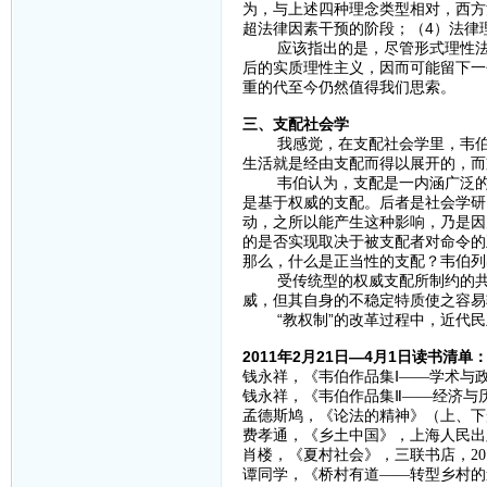
为，与上述四种理念类型相对，西方
超法律因素干预的阶段；（4）法律
应该指出的是，尽管形式理性法的
后的实质理性主义，因而可能留下一
重的代至今仍然值得我们思索。
三、支配社会学
我感觉，在支配社会学里，韦伯要
生活就是经由支配而得以展开的，而
韦伯认为，支配是一内涵广泛的概
是基于权威的支配。后者是社会学研
动，之所以能产生这种影响，乃是因
的是否实现取决于被支配者对命令的
那么，什么是正当性的支配？韦伯列
受传统型的权威支配所制约的共同
威，但其自身的不稳定特质使之容易
“教权制”的改革过程中，近代民
2011年2月21日—4月1日读书清单
钱永祥，《韦伯作品集Ⅰ——学术与政
钱永祥，《韦伯作品集Ⅱ——经济与历
孟德斯鸠，《论法的精神》（上、下册
费孝通，《乡土中国》，上海人民出版
肖楼，《夏村社会》，三联书店，201
谭同学，《桥村有道——转型乡村的道