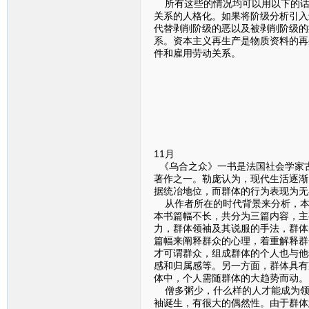
所有这些的情况均可以用以下的话
关系的人格化。如果将阶级分析引入
代替剥削阶级的恶以及被剥削阶级的
系。资本主义再生产是物质资料的再
件和雇用劳动关系。
11月
《乌合之众》一书是法国社会学家古
著作之一。勒庞认为，现代生活逐渐
据统冶地位，而群体的行为表现为无
从作者所在的时代背景来分析，本
本书篇幅不长，共分为三篇内容，主
力，群体领袖及其说服的手法，群体
篇幅来阐释群众的心理，着重解释群
才可谓群众，组成群体的个人也与他
感和归属感等。另一方面，群体具有
体中，个人需随群体的大趋势而动。
僧多粥少，什么样的人才能成为领
袖诞生，有很大的偶然性。由于群体