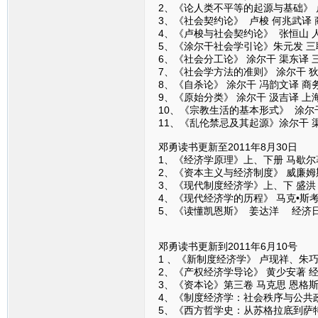
2、《论人类不平等的起源与基础》 
3、《社会契约论》 卢梭 何兆武译
4、《卢梭与社会契约论》 张恒山 
5、《涂尔干社会学引论》朱元发 三
6、《社会分工论》 涂尔干 渠东译 
7、《社会学方法的准则》 涂尔干 
8、《自杀论》 涂尔干 冯韵文译 商
9、《原始分类》 涂尔干 汲吉译 
10、《宗教生活的基本形式》 涂尔
11、《乱伦禁忌及其起源》涂尔干 
邓勇读书更新至2011年8月30日
1、《经济学原理》上、下册 马歇尔
2、《资本主义与经济制度》 威廉姆
3、《现代制度经济学》上、下 盛洪
4、《现代经济学的历程》 马克•斯考
5、《读懂凯恩斯》 姜达洋 经济
邓勇读书更新到2011年6月10号
1 、《新制度经济学》 卢现祥、朱
2、《产权经济学导论》 黄少安著 
3、《资本论》第三卷 马克思 恩格斯
4、《制度经济学：社会秩序与公共政
5、《西方哲学史：从苏格拉底到萨特