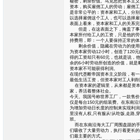
秘密，剩余价值。马克思把资本主义
资本，购买雇佣工人的劳动；雇佣工
是非常公平的：资本家和工人，分别
以选择雇佣这个工人，也可以选择雇
表面上看来，资本家和工人的关系完
但是，在这表面之下，掩盖了事实
本家所付给工人的工资，只是他的劳
持费用，即：一个人要保持正常的体
剩余价值，隐藏在劳动力的使用价
为资本家劳动12小时，创造了120
得的工资却只有60元，也就是说，
余的6小时劳动所创造的价值，就是
资本家不可能获得利润。
在现代垄断帝国资本主义阶段，有一
最低生活工资，但资本家对工人剥削
在资本家的逻辑里，从来都是资本
家，养活着整体社会。
今天。我国号称世界工厂，一款售价5
仅是每台150元的组装费。在东南
为增加劳动日长度的控制来实现利润
里没有人权,只有服从!从吃饭,走路
班。
而在东南沿海大工厂周围盘踞的手
们吸收了大量劳动力，执行着更长的
们最主要的方式。