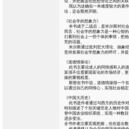
论，并把握这些思想理论之间的关联
我认为这确实一本难度较大的著作
论，定会豁然开朗。
《社会学的想象力》
本书成于二战后，是米尔斯对社会
而言，社会学的想象力是一种心智的
们看到社会上一些个体的事情，把他
究的话题。
米尔斯通过批判宏大理论、抽象经
坚持发展社会学想象力的呼吁，并提
《道德情操论》
此书主要论述人的同情感和人的道
富强不仅需要国富论的市场经济，更
操的重视程度。
斯密在书中说，道德情操指一个在
以通过自己的同情心，实现社会稳定
《中国大历史》
此书是作者通过与西方的历史作对
特别描述了个别关键历史人物对中国
替中国农业组织系统，实现一种数目
进步变法。
全书作者注重宏观把握，但在提出数
作者最终认为今后中国历史的使命