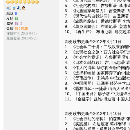
4、《意识形态与乌托邦》 卡尔·曼
5、《社会的构成》 吉登斯著 李康
6、《民族国家与暴力》 吉登斯著 
精华:
0
7、《现代性与自我认同》 吉登斯著
发帖:
81
8、《农民的终结》 孟德拉斯著 李
威望:
81 点
9、《单身者舞会》 布迪厄著 姜志
金钱:
810 RMB
10、《再生产》 布迪厄著 邢克超
注册时间:2009-04-17
最后登录:2013-05-28
邓勇读书更新至2012年3月11日
1、《社会学二十讲：二战以来的理论
2、《发现社会之旅：西方社会学思想
3、《社会学的意识》 布鲁斯著 蒋虹
4、《日本金融战败》 吉川元忠著 
5、《伟大的博弈 华尔街金融帝国的
6、《选择和崛起 国家博弈下的中国
7、《货币战争》 宋鸿兵 中信出版
8、《中国困局》 江涌著 经济科学
9、《霸权博弈> 张捷著 山西人民出
10、《中国出路》廖子著 中央编译
11、《金融学》兹维·博迪著 中国
邓勇读书更新至2012年1月10日
1、《社会行动的结构》 帕森斯著 
2、《实践感》 布迪厄著 蒋梓骅译
3、《实践与反思：反思社会学导引》