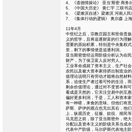
4、《道德情操论》 亚当'斯密 商务
5、《中国大历史》 黄仁宇 三联书
6、《梁漱溟自述》梁漱溟 河南人民
7、《集体行动的逻辑》 奥尔森 上
11年4月
中世纪之后，宗教庄园主和世俗贵族
义的哲学，且将追逐财富的行为理解
需要的原始积累，特别是中央集权式
里，剩下的事情便是追逐利润。
亚当斯密曾经运用阶级分析认为在民
财产，为了保卫富人反对穷人。
工业革命成就了资本主义，生产社会
农民以及被大资本家排挤出制造业的
值理论说明只有劳动才能将自然材料
系，迫使生产者过着可怜的生活，而
剩余价值理论，通过对不变资本和可
看成是天然的，它关注交易中的互惠
偏好更多利润，于是，工人和资本家
有一种嗟，来食的意味。但他们有意
萨斯、萨伊的观点也无出其右，他们
上，纵观历史，征服、奴役、殖民等
马克思之前，除了亚当斯密外，绝大
分配以及资本主义的阶级关系当成永
代表中产阶级，马尔萨斯代表地主阶