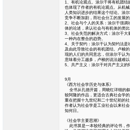
1、有机论观点。涂尔干将有机团结
也体现了作者的有机论观点。从机械
人类知识进步的结果这个结论。涂尔
竞争不断加剧，而社会分工的发展的
2、社会与个人的关系：涂尔干强调
体的论述，承认社会与有机体的类比
3、社会失范的解决方式：涂尔干大
一种内在整合的趋势。
4、关于契约：涂尔干认为契约法是
及由此导致社会的有机团结。卢梭的
现的人们的共同意志，但涂尔干认为
意味着分工越多，卢梭的说法越难以
5、共产主义：涂尔干对共产主义的
9月
《西方社会学历史与体系》
全书从孔德开篇，周晓红详细的叙
较阿隆的作品，更适合古典社会学的
重在把握十九世纪和二十世纪初的社
作者认为社会学是工业社会以来社会
知何日。
《社会学主要思潮》
此书算是一本较经典的评论书，作