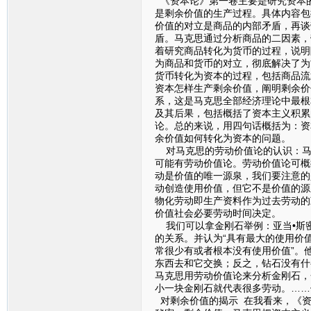
《资本论》第一卷主要是研究资本
是剩余价值的生产过程。具体内容包
价值的对立是商品的内部矛盾，再谈
盾。马克思通过分析商品的二因素，
着研究商品转化为货币的过程，说明
为商品和货币的对立，彻底解决了为
货币转化为资本的过程，包括商品流
资本怎样生产剩余价值，阐明剩余价
系，这是马克思全部经济理论中最根
及其后果，包括概括了资本主义积累
论。总的来说，用四句话概括为：资
余价值如何转化为资本的问题。
对马克思的劳动价值论的认识：马
可能有劳动价值论。劳动价值论可概
动是价值的唯一源泉，我们要注意的
动创造使用价值，但它不是价值的源
物化劳动即生产资料作为过去劳动的
价值社会必要劳动时间决定。
我们可以拿金刚石举例：亚当•斯
的关系。并认为“具有最大的使用价
常很少有或者根本没有使用价值”。他
东西去和它交换；反之，钻石没有什
马克思用劳动价值论来分析金刚石，
小一块金刚石就代表很多劳动。……
对剩余价值的揭示 在我看来，《资