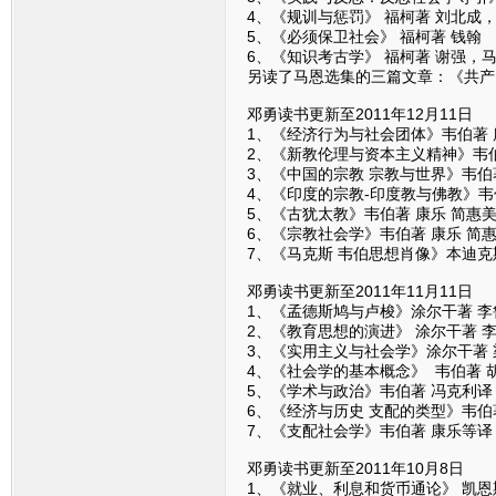
4、《规训与惩罚》 福柯著 刘北成
5、《必须保卫社会》 福柯著 钱翰
6、《知识考古学》 福柯著 谢强，
另读了马恩选集的三篇文章：《共产
邓勇读书更新至2011年12月11日
1、《经济行为与社会团体》韦伯著 
2、《新教伦理与资本主义精神》韦伯
3、《中国的宗教 宗教与世界》韦伯
4、《印度的宗教-印度教与佛教》韦
5、《古犹太教》韦伯著 康乐 简惠
6、《宗教社会学》韦伯著 康乐 简
7、《马克斯 韦伯思想肖像》本迪克
邓勇读书更新至2011年11月11日
1、《孟德斯鸠与卢梭》涂尔干著 李
2、《教育思想的演进》 涂尔干著 
3、《实用主义与社会学》涂尔干著 
4、《社会学的基本概念》 韦伯著 
5、《学术与政治》韦伯著 冯克利译
6、《经济与历史 支配的类型》韦伯
7、《支配社会学》韦伯著 康乐等译
邓勇读书更新至2011年10月8日
1、《就业、利息和货币通论》 凯恩