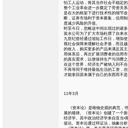
怕工人运动，将其当作社会不稳定的
整个工业革命进一步奠定了劳资关系
是在大的框架下进行技术性的细节改
断，证券市场利于资本募集，信用制
度减少风险的升值。
时至今日，忽略这中间出现过的诸多
装水公司为了扩大市场杜撰了自来水
九世纪曾经通过缩短工作日，增加使
视社会保障来缓解社会矛盾，而且越
的收入，购买更多的产品来满足其主
用体系后，再次扩展消费者的信用市
的真实需求，以便保持生产与消费之
在这个世界，经济生产被纳入到不合
不再等同于维持最低生活的工资，但
才能拿回原来属于自己的东西而不是
11年3月
《资本论》是唯物史观的典范，书
展的规律。《资本论》创建了一个新
经济学。其中政治经济学来自亚当•
值论。资本论通过辩证法，抽象分析