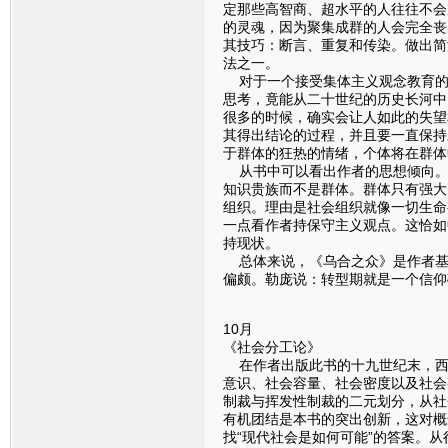
定那些高智商、超水平的人往往不会
的灵魂，因为聚集成群的人会完全丧
其技巧：断言、重复和传染。做出简
法之一。
对于一个接受集体主义观念教育的
思考，竟能从二十世纪的历史长河中
很多的时候，确实会让人如此的失望
其得出结论的过程，并且要一直保持
于群体的狂热的情绪，个体将在群体
从书中可以看出作者的思想倾向。
知识贵族而不是群体。群体只有强大
组织。理由是社会组织就像一切生命
一点看作者持保守主义观点。这恰如
持现状。
总体来说，《乌合之众》是作者基
偏颇。勒庞说：转型期就是一个信仰
10月
《社会分工论》
在作者出版此书的十九世纪末，西
意识、社会容量、社会密度以及社会
制裁与挥发性制裁的二元划分，从社
有机团结是本书的突出创新，这对概
找“现代社会是如何可能”的答案。