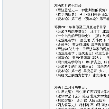
邓勇四月读书目录
《经济思想史—一种批判性的视角》 
《哲学的历史》 马丁·奥利弗著 王
《资本论》第二卷 《资本论》第三
邓勇2011年寒假至三月底读书目录
《经济学思想史讲义》 汪丁丁 北
《一个批判的经济学史》 （英）约翰
《宏观经济学》 曼昆著 梁小民译 
《金融学》 曹龙骐编著 高等教育出
《经济学方法:十一位经济学家的观点
《微观经济学：现代观点》范里安著
《国富论》 亚当•斯密著 郭大力、
《现代经济学导论》 琼•罗宾逊、约
《经济科学的性质和意义》 莱昂内尔
《资本论》第一卷 马克思著 大力
《写给大众的西方哲学》 张志伟著
邓勇十二月读书书目：
《世界史纲》 韦尔斯 广西师范大学
《逻辑学是什么》 陈波 北京大学出
《形式逻辑》 金岳霖 人民出版社
《西方哲学史》 梯利著 葛力译 商