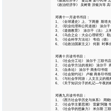
《微观经济学》 曼昆著 梁小民译 
《政治经济学》 吴树青 洪银兴等 
邓勇十一月读书书目：
1、《全球通史》上、下两册 斯塔夫
2、《职业伦理和公民道德》 涂尔干
3、《道德教育》 涂尔干（法） 上
4、《乌合之众：大众心理研究》 勒
5、《社会科学方法论》 韦伯（德）
6、《论政治国家主义》 何新 时事
邓勇十月读书书目：
1、《社会分工论》 涂尔干 三联书
2、《社会学方法的准则》 涂尔干 
3、《自杀论》 涂尔干 商务印书馆
4、《社会契约论》 卢梭 商务印书
5、《与社会学同游：人文主义的视角
6、《关于知识分子的札记—午夜的幽
邓勇九月读书书目：
1、《西方社会学历史与体系》 周晓
2、《社会学主要思潮》 雷蒙'阿隆 
3、《社会学的想象力》 米尔斯 三