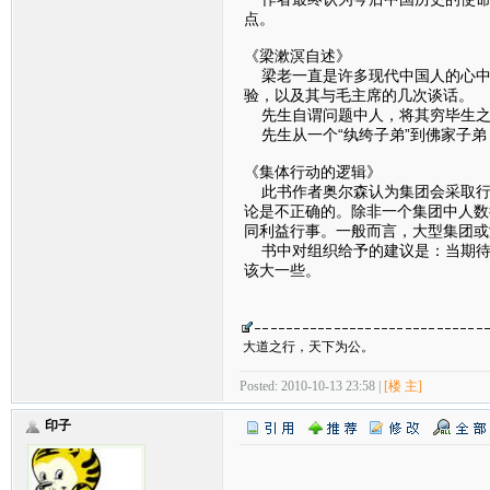
点。
《梁漱溟自述》
梁老一直是许多现代中国人的心中
验，以及其与毛主席的几次谈话。
先生自谓问题中人，将其穷毕生之
先生从一个“纨绔子弟”到佛家子弟
《集体行动的逻辑》
此书作者奥尔森认为集团会采取行
论是不正确的。除非一个集团中人数
同利益行事。一般而言，大型集团或
书中对组织给予的建议是：当期待
该大一些。
大道之行，天下为公。
Posted: 2010-10-13 23:58 |
[楼 主]
印子