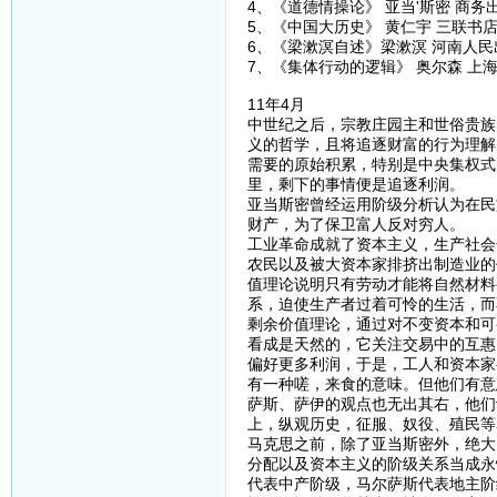
4、《道德情操论》 亚当'斯密 商务
5、《中国大历史》 黄仁宇 三联书
6、《梁漱溟自述》梁漱溟 河南人民
7、《集体行动的逻辑》 奥尔森 上
11年4月
中世纪之后，宗教庄园主和世俗贵族
义的哲学，且将追逐财富的行为理解
需要的原始积累，特别是中央集权式
里，剩下的事情便是追逐利润。
亚当斯密曾经运用阶级分析认为在民
财产，为了保卫富人反对穷人。
工业革命成就了资本主义，生产社会
农民以及被大资本家排挤出制造业的
值理论说明只有劳动才能将自然材料
系，迫使生产者过着可怜的生活，而
剩余价值理论，通过对不变资本和可
看成是天然的，它关注交易中的互惠
偏好更多利润，于是，工人和资本家
有一种嗟，来食的意味。但他们有意
萨斯、萨伊的观点也无出其右，他们
上，纵观历史，征服、奴役、殖民等
马克思之前，除了亚当斯密外，绝大
分配以及资本主义的阶级关系当成永
代表中产阶级，马尔萨斯代表地主阶