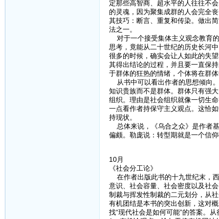
定那些高智商、超水平的人往往不会
的灵魂，因为聚集成群的人会完全丧
其技巧：断言、重复和传染。做出简
法之一。
对于一个接受集体主义观念教育的
思考，竟能从二十世纪的历史长河中
很多的时候，确实会让人如此的失望
其得出结论的过程，并且要一直保持
于群体的狂热的情绪，个体将在群体
从书中可以看出作者的思想倾向。
知识贵族而不是群体。群体只有强大
组织。理由是社会组织就像一切生命
一点看作者持保守主义观点。这恰如
持现状。
总体来说，《乌合之众》是作者基
偏颇。勒庞说：转型期就是一个信仰
10月
《社会分工论》
在作者出版此书的十九世纪末，西
意识、社会容量、社会密度以及社会
制裁与挥发性制裁的二元划分，从社
有机团结是本书的突出创新，这对概
找“现代社会是如何可能”的答案。