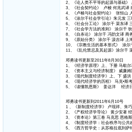
2、《论人类不平等的起源与基础》 
3、《社会契约论》 卢梭 何兆武译
4、《卢梭与社会契约论》 张恒山 
5、《涂尔干社会学引论》朱元发 三
6、《社会分工论》 涂尔干 渠东译 
7、《社会学方法的准则》 涂尔干 
8、《自杀论》 涂尔干 冯韵文译 商
9、《原始分类》 涂尔干 汲吉译 
10、《宗教生活的基本形式》 涂尔
11、《乱伦禁忌及其起源》涂尔干 
邓勇读书更新至2011年8月30日
1、《经济学原理》上、下册 马歇尔
2、《资本主义与经济制度》 威廉姆
3、《现代制度经济学》上、下 盛洪
4、《现代经济学的历程》 马克•斯考
5、《读懂凯恩斯》 姜达洋 经济
邓勇读书更新到2011年6月10号
1 、《新制度经济学》 卢现祥、朱
2、《产权经济学导论》 黄少安著 
3、《资本论》第三卷 马克思 恩格斯
4、《制度经济学：社会秩序与公共政
5、《西方哲学史：从苏格拉底到萨特