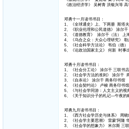
《政治经济学》 吴树青 洪银兴等 
邓勇十一月读书书目：
1、《全球通史》上、下两册 斯塔夫
2、《职业伦理和公民道德》 涂尔干
3、《道德教育》 涂尔干（法） 上
4、《乌合之众：大众心理研究》 勒
5、《社会科学方法论》 韦伯（德）
6、《论政治国家主义》 何新 时事
邓勇十月读书书目：
1、《社会分工论》 涂尔干 三联书
2、《社会学方法的准则》 涂尔干 
3、《自杀论》 涂尔干 商务印书馆
4、《社会契约论》 卢梭 商务印书
5、《与社会学同游：人文主义的视角
6、《关于知识分子的札记—午夜的幽
邓勇九月读书书目：
1、《西方社会学历史与体系》 周晓
2、《社会学主要思潮》 雷蒙'阿隆 
3、《社会学的想象力》 米尔斯 三