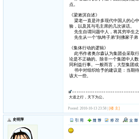
点。
《梁漱溟自述》
梁老一直是许多现代中国人的心中
验，以及其与毛主席的几次谈话。
先生自谓问题中人，将其穷毕生之
先生从一个“纨绔子弟”到佛家子弟
《集体行动的逻辑》
此书作者奥尔森认为集团会采取行
论是不正确的。除非一个集团中人数
同利益行事。一般而言，大型集团或
书中对组织给予的建议是：当期待
该大一些。
大道之行，天下为公。
Posted: 2010-10-13 23:58 |
[楼 主]
史明萍