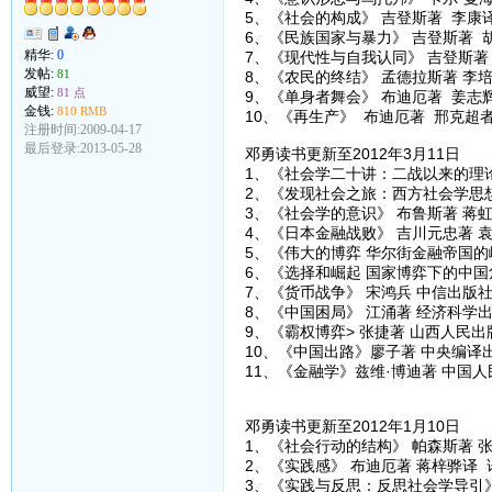
5、《社会的构成》 吉登斯著 李康
6、《民族国家与暴力》 吉登斯著 
精华:
0
7、《现代性与自我认同》 吉登斯著
发帖:
81
8、《农民的终结》 孟德拉斯著 李
威望:
81 点
9、《单身者舞会》 布迪厄著 姜志
金钱:
810 RMB
10、《再生产》 布迪厄著 邢克超
注册时间:2009-04-17
最后登录:2013-05-28
邓勇读书更新至2012年3月11日
1、《社会学二十讲：二战以来的理论
2、《发现社会之旅：西方社会学思想
3、《社会学的意识》 布鲁斯著 蒋虹
4、《日本金融战败》 吉川元忠著 
5、《伟大的博弈 华尔街金融帝国的
6、《选择和崛起 国家博弈下的中国
7、《货币战争》 宋鸿兵 中信出版
8、《中国困局》 江涌著 经济科学
9、《霸权博弈> 张捷著 山西人民出
10、《中国出路》廖子著 中央编译
11、《金融学》兹维·博迪著 中国
邓勇读书更新至2012年1月10日
1、《社会行动的结构》 帕森斯著 
2、《实践感》 布迪厄著 蒋梓骅译
3、《实践与反思：反思社会学导引》