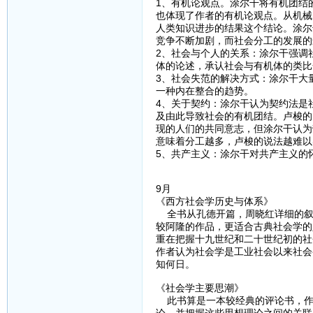
1、有机论观点。涂尔干将有机团结
也体现了作者的有机论观点。从机械
人类知识进步的结果这个结论。涂尔
竞争不断加剧，而社会分工的发展的
2、社会与个人的关系：涂尔干强调
体的论述，承认社会与有机体的类比
3、社会失范的解决方式：涂尔干大
一种内在整合的趋势。
4、关于契约：涂尔干认为契约法是
及由此导致社会的有机团结。卢梭的
现的人们的共同意志，但涂尔干认为
意味着分工越多，卢梭的说法越难以
5、共产主义：涂尔干对共产主义的
9月
《西方社会学历史与体系》
全书从孔德开篇，周晓红详细的叙
较阿隆的作品，更适合古典社会学的
重在把握十九世纪和二十世纪初的社
作者认为社会学是工业社会以来社会
知何日。
《社会学主要思潮》
此书算是一本较经典的评论书，作
论，并把握这些思想理论之间的关联