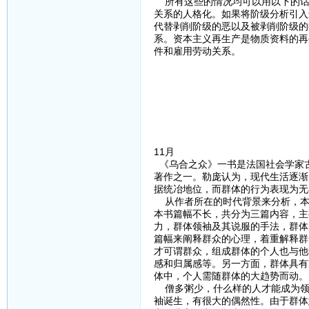
所有这些的情况均可以用以下的话
关系的人格化。如果将阶级分析引入
代替剥削阶级的恶以及被剥削阶级的
系。资本主义再生产是物质资料的再
件和雇用劳动关系。
11月
《乌合之众》一书是法国社会学家古
著作之一。勒庞认为，现代生活逐渐
据统冶地位，而群体的行为表现为无
从作者所在的时代背景来分析，本
本书篇幅不长，共分为三篇内容，主
力，群体领袖及其说服的手法，群体
篇幅来阐释群众的心理，着重解释群
才可谓群众，组成群体的个人也与他
感和归属感等。另一方面，群体具有
体中，个人需随群体的大趋势而动。
僧多粥少，什么样的人才能成为领
袖诞生，有很大的偶然性。由于群体