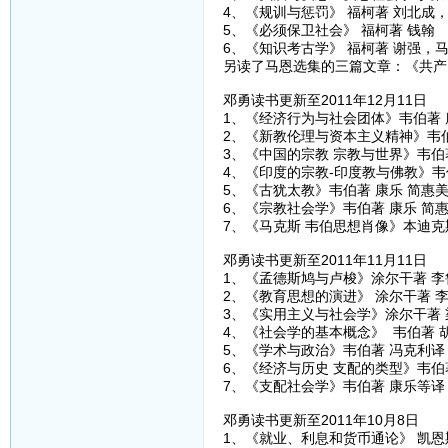
4、《规训与惩罚》 福柯著 刘北成
5、《必须保卫社会》 福柯著 钱翰
6、《知识考古学》 福柯著 谢强，
另读了马恩选集的三篇文章：《共产
邓勇读书更新至2011年12月11日
1、《经济行为与社会团体》韦伯著 
2、《新教伦理与资本主义精神》韦伯
3、《中国的宗教 宗教与世界》韦伯
4、《印度的宗教-印度教与佛教》韦
5、《古犹太教》韦伯著 康乐 简惠
6、《宗教社会学》韦伯著 康乐 简
7、《马克斯 韦伯思想肖像》本迪克
邓勇读书更新至2011年11月11日
1、《孟德斯鸠与卢梭》涂尔干著 李
2、《教育思想的演进》 涂尔干著 
3、《实用主义与社会学》涂尔干著 
4、《社会学的基本概念》 韦伯著 
5、《学术与政治》韦伯著 冯克利译
6、《经济与历史 支配的类型》韦伯
7、《支配社会学》韦伯著 康乐等译
邓勇读书更新至2011年10月8日
1、《就业、利息和货币通论》 凯恩