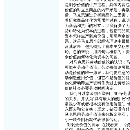
是剩余价值的生产过程。具体内容包
价值的对立是商品的内部矛盾，再谈
盾。马克思通过分析商品的二因素，
着研究商品转化为货币的过程，说明
为商品和货币的对立，彻底解决了为
货币转化为资本的过程，包括商品流
资本怎样生产剩余价值，阐明剩余价
系，这是马克思全部经济理论中最根
及其后果，包括概括了资本主义积累
论。总的来说，用四句话概括为：资
余价值如何转化为资本的问题。
对马克思的劳动价值论的认识：马
可能有劳动价值论。劳动价值论可概
动是价值的唯一源泉，我们要注意的
动创造使用价值，但它不是价值的源
物化劳动即生产资料作为过去劳动的
价值社会必要劳动时间决定。
我们可以拿金刚石举例：亚当•斯
的关系。并认为“具有最大的使用价
常很少有或者根本没有使用价值”。他
东西去和它交换；反之，钻石没有什
马克思用劳动价值论来分析金刚石，
小一块金刚石就代表很多劳动。……
对剩余价值的揭示 在我看来，《资
秘密，剩余价值。马克思把资本主义