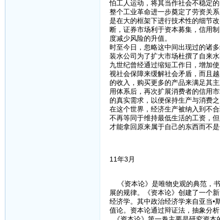
怕工人运动，将其当作社会不稳定的
整个工业革命进一步奠定了劳资关系
是在大的框架下进行技术性的细节改
断，证券市场利于资本募集，信用制
度减少风险的升值。
时至今日，忽略这中间出现过的诸多
装水公司为了扩大市场杜撰了自来水
九世纪曾经通过缩短工作日，增加使
视社会保障来缓解社会矛盾，而且越
的收入，购买更多的产品来满足其主
用体系后，再次扩展消费者的信用市
的真实需求，以便保持生产与消费之
在这个世界，经济生产被纳入到不合
不再等同于维持最低生活的工资，但
才能拿回原来属于自己的东西而不是
11年3月
《资本论》是唯物史观的典范，书
展的规律。《资本论》创建了一个新
经济学。其中政治经济学来自亚当•
值论。资本论通过辩证法，抽象分析
《资本论》第一卷主要是研究资本