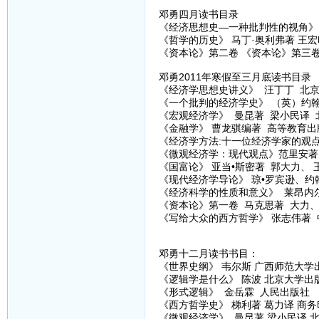
邓勇四月读书目录
《经济思想史—一种批判性的视角》 
《哲学的历史》 马丁·奥利弗著 王
《资本论》第二卷 《资本论》第三
邓勇2011年寒假至三月底读书目录
《经济学思想史讲义》 汪丁丁 北
《一个批判的经济学史》 （英）约翰
《宏观经济学》 曼昆著 梁小民译 
《金融学》 曹龙骐编著 高等教育出
《经济学方法:十一位经济学家的观点
《微观经济学：现代观点》范里安著
《国富论》 亚当•斯密著 郭大力、
《现代经济学导论》 琼•罗宾逊、约
《经济科学的性质和意义》 莱昂内尔
《资本论》第一卷 马克思著 大力
《写给大众的西方哲学》 张志伟著
邓勇十二月读书书目：
《世界史纲》 韦尔斯 广西师范大学
《逻辑学是什么》 陈波 北京大学出
《形式逻辑》 金岳霖 人民出版社
《西方哲学史》 梯利著 葛力译 商
《微观经济学》 曼昆著 梁小民译 