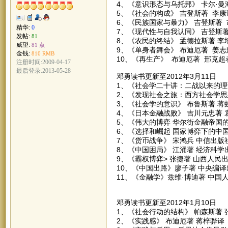
4、《意识形态与乌托邦》 卡尔·曼
5、《社会的构成》 吉登斯著 李康
6、《民族国家与暴力》 吉登斯著
精华:
0
7、《现代性与自我认同》 吉登斯
发帖:
81
8、《农民的终结》 孟德拉斯著 
威望:
81 点
9、《单身者舞会》 布迪厄著 姜
金钱:
810 RMB
10、《再生产》 布迪厄著 邢克超
注册时间:2009-04-17
最后登录:2013-05-28
邓勇读书更新至2012年3月11日
1、《社会学二十讲：二战以来的理
2、《发现社会之旅：西方社会学思
3、《社会学的意识》 布鲁斯著 蒋
4、《日本金融战败》 吉川元忠著 
5、《伟大的博弈 华尔街金融帝国的
6、《选择和崛起 国家博弈下的中
7、《货币战争》 宋鸿兵 中信出版
8、《中国困局》 江涌著 经济科学
9、《霸权博弈> 张捷著 山西人民
10、《中国出路》廖子著 中央编译
11、《金融学》兹维·博迪著 中国
邓勇读书更新至2012年1月10日
1、《社会行动的结构》 帕森斯著
2、《实践感》 布迪厄著 蒋梓骅译