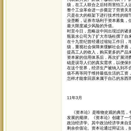
级，在工人联合之后转而害怕工人
整个工业革命进一步奠定了劳资关
只是在大的框架下进行技术性的细
业垄断，证券市场利于资本募集，
最大限度减少风险的升值。
时至今日，忽略这中间出现过的诸
瓶装水公司为了扩大市场杜撰了自
在十九世纪曾经通过缩短工作日，
级，重视社会保障来缓解社会矛盾
提高工人的收入，购买更多的产品
资本家的信用体系后，再次扩展消
础是误导人们的真实需求，以便保
在这个世界，经济生产被纳入到不
值不再等同于维持最低生活的工资
怎样才能拿回原来属于自己的东西
11年3月
《资本论》是唯物史观的典范，书
发展的规律。《资本论》创建了一
政治经济学。其中政治经济学来自亚
剩余价值论。资本论通过辩证法，