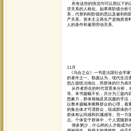
所有这些的情况均可以用以下的话
济关系的人格化。如果将阶级分析
系，代替剥削阶级的恶以及被剥削
产关系。资本主义再生产是物质资
人的条件和雇用劳动关系。
11月
《乌合之众》一书是法国社会学家古
的著作之一。勒庞认为，现代生活
想占据统冶地位，而群体的行为表
从作者所在的时代背景来分析，本
等。本书篇幅不长，共分为三篇内
想象力，群体领袖及其说服的手法
以整本篇幅来阐释群众的心理，着
的集合体才可谓群众，组成群体的
群体有认同感和归属感等。另一方
点。个体安于群体中，个人需随群
僧多粥少，什么样的人才能成为领
领袖诞生，有很大的偶然性。由于