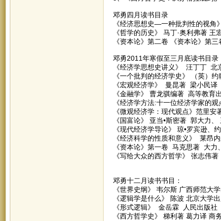
邓勇四月读书目录
《经济思想史—一种批判性的视角》
《哲学的历史》 马丁·奥利弗著 王
《资本论》第二卷 《资本论》第三
邓勇2011年寒假至三月底读书目录
《经济学思想史讲义》 汪丁丁 北
《一个批判的经济学史》 （英）约
《宏观经济学》 曼昆著 梁小民译
《金融学》 曹龙骐编著 高等教育
《经济学方法:十一位经济学家的观
《微观经济学：现代观点》范里安著
《国富论》 亚当•斯密著 郭大力、
《现代经济学导论》 琼•罗宾逊、约
《经济科学的性质和意义》 莱昂内
《资本论》第一卷 马克思著 大力
《写给大众的西方哲学》 张志伟著
邓勇十二月读书书目：
《世界史纲》 韦尔斯 广西师范大
《逻辑学是什么》 陈波 北京大学
《形式逻辑》 金岳霖 人民出版社
《西方哲学史》 梯利著 葛力译 商