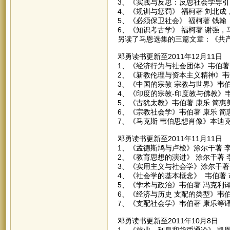
3、《实践与反思：反思社会学导引》
4、《规训与惩罚》 福柯著 刘北成
5、《必须保卫社会》 福柯著 钱翰
6、《知识考古学》 福柯著 谢强，
另读了马恩选集的三篇文章：《共
邓勇读书更新至2011年12月11日
1、《经济行为与社会团体》韦伯著
2、《新教伦理与资本主义精神》韦
3、《中国的宗教 宗教与世界》韦伯
4、《印度的宗教-印度教与佛教》韦
5、《古犹太教》韦伯著 康乐 简惠
6、《宗教社会学》韦伯著 康乐 简
7、《马克斯 韦伯思想肖像》本迪
邓勇读书更新至2011年11月11日
1、《孟德斯鸠与卢梭》涂尔干著 
2、《教育思想的演进》 涂尔干著 
3、《实用主义与社会学》涂尔干著
4、《社会学的基本概念》 韦伯著 
5、《学术与政治》韦伯著 冯克利译
6、《经济与历史 支配的类型》韦
7、《支配社会学》韦伯著 康乐等
邓勇读书更新至2011年10月8日
1、《就业、利息和货币通论》 凯恩