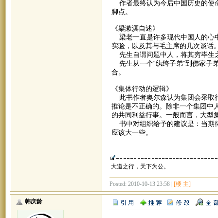
作者最终认为今后中国历史的使命
脚点。
《梁漱溟自述》
梁老一直是许多现代中国人的心中
实验，以及其与毛主席的几次谈话
先生自谓问题中人，将其穷毕生之
先生从一个“纨绔子弟”到佛家子
合。
《集体行动的逻辑》
此书作者奥尔森认为集团会采取行
推论是不正确的。除非一个集团中
的共同利益行事。一般而言，大型
书中对组织给予的建议是：当期待
应该大一些。
大道之行，天下为公。
Posted: 2010-10-13 23:58 |
[楼 主]
韩庆龄