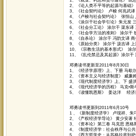
2、《论人类不平等的起源与基础》
3、《社会契约论》 卢梭 何兆武译
4、《卢梭与社会契约论》 张恒山
5、《涂尔干社会学引论》朱元发 
6、《社会分工论》 涂尔干 渠东译
7、《社会学方法的准则》 涂尔干 
8、《自杀论》 涂尔干 冯韵文译 
9、《原始分类》 涂尔干 汲吉译 
10、《宗教生活的基本形式》 涂尔
11、《乱伦禁忌及其起源》涂尔干 
邓勇读书更新至2011年8月30日
1、《经济学原理》上、下册 马歇尔
2、《资本主义与经济制度》 威廉
3、《现代制度经济学》上、下 盛
4、《现代经济学的历程》 马克•斯
5、《读懂凯恩斯》 姜达洋 经济
邓勇读书更新到2011年6月10号
1 、《新制度经济学》 卢现祥、朱
2、《产权经济学导论》 黄少安著
3、《资本论》第三卷 马克思 恩格
4、《制度经济学：社会秩序与公共政
5、《西方哲学史：从苏格拉底到萨特