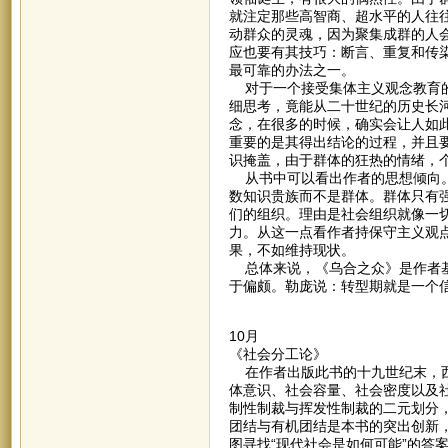
就注定那些高智商、超水平的人往
动群众的灵魂，因为聚集成群的人
应也要有其技巧：断言、重复和传
最可靠的办法之一。
对于一个接受集体主义观念教育的
细思考，竟能从二十世纪的历史长
念，在很多的时候，确实会让人如
重要的是其得出结论的过程，并且
识掩盖，由于群体的狂热的情绪，
从书中可以看出作者的思想倾向。
数知识贵族而不是群体。群体只有
们的组织。理由是社会组织就像一
力。从这一点看作者持保守主义观
果，不如维持现状。
总体来说，《乌合之众》是作者基
于偏颇。勒庞说：转型期就是一个
10月
《社会分工论》
在作者出版此书的十九世纪末，西
体意识、社会容量、社会密度以及
制性制裁与挥发性制裁的二元划分
团结与有机团结是本书的突出创新
图寻找“现代社会是如何可能”的答