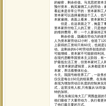
的秘密，剩余价值。马克思把资本
预付资本，购买雇佣工人的劳动；
看起来是非常公平的：资本家和工
资本家可以选择雇佣这个工人，也
本家雇佣。表面上看来，资本家和
但是，在这表面之下，掩盖了事实
资本家所付给工人的工资，只是他
的维持费用，即：一个人要保持正
剩余价值，隐藏在劳动力的使用价
人为资本家劳动12小时，创造了1
上获得的工资却只有60元，也就是
动。这剩余的6小时劳动所创造的
可能增殖，资本家不可能获得利润
在现代垄断帝国资本主义阶段，有
护最低生活工资，但资本家对工人
在资本家的逻辑里，从来都是资本
本家，养活着整体社会。
今天。我国号称世界工厂，一款售价
仅仅是每台150元的组装费。在东
表现为增加劳动日长度的控制来实
式，这里没有人权,只有服从!从吃饭
钟的加班。
而在东南沿海大工厂周围盘踞的手
他们吸收了大量劳动力，执行着更
了他们最主要的方式。