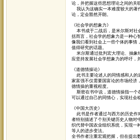
论，并把握这些思想理论之间的关
我认为这确实一本难度较大的著作
论，定会豁然开朗。
《社会学的想象力》
本书成于二战后，是米尔斯对社会
括而言，社会学的想象力是一种心
像我们看到社会上一些个体的事情
值得研究的话题。
米尔斯通过批判宏大理论、抽象经
应坚持发展社会学想象力的呼吁，
《道德情操论》
此书主要论述人的同情感和人的道
家富强不仅需要国富论的市场经济
德情操的重视程度。
斯密在书中说，道德情操指一个在
可以通过自己的同情心，实现社会
《中国大历史》
此书是作者通过与西方的历史作对
者特别描述了个别关键历史人物对
织代替中国农业组织系统，实现一
等人的进步变法。
全书作者注重宏观把握，但在提出