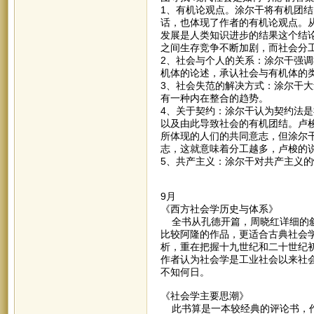
1、有机论观点。涂尔干将有机团
话，也体现了作者的有机论观点。
发展是人类知识进步的结果这个结
之间生存竞争不断加剧，而社会分
2、社会与个人的关系：涂尔干强
机体的论述，承认社会与有机体的
3、社会失范的解决方式：涂尔干
有一种内在整合的趋势。
4、关于契约：涂尔干认为契约法
以及由此导致社会的有机团结。卢
所体现的人们的共同意志，但涂尔
志，这就意味着分工越多，卢梭的
5、共产主义：涂尔干对共产主义
9月
《西方社会学历史与体系》
全书从孔德开篇，周晓红详细的叙
比较阿隆的作品，更适合古典社会
析，重在把握十九世纪和二十世纪
作者认为社会学是工业社会以来社
不知何日。
《社会学主要思潮》
此书算是一本较经典的评论书，作