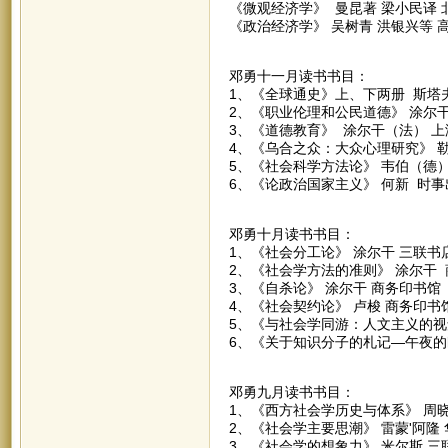
《微观经济学》 曼昆著 梁小民译
《政治经济学》 吴树青 洪银兴等 
邓勇十一月读书书目：
1、《全球通史》上、下两册 斯塔
2、《职业伦理和公民道德》 涂尔
3、《道德教育》 涂尔干（法） 
4、《乌合之众：大众心理研究》 
5、《社会科学方法论》 韦伯（德
6、《论政治国家主义》 何新 时事
邓勇十月读书书目：
1、《社会分工论》 涂尔干 三联书
2、《社会学方法的准则》 涂尔干
3、《自杀论》 涂尔干 商务印书馆
4、《社会契约论》 卢梭 商务印书
5、《与社会学同游：人文主义的视
6、《关于知识分子的札记—午夜的
邓勇九月读书书目：
1、《西方社会学历史与体系》 周
2、《社会学主要思潮》 雷蒙'阿隆
3、《社会学的想象力》 米尔斯 三