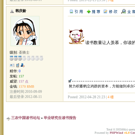
韩庆龄
读书数量让人羡慕，你读
级别:
圣骑士
精华:
0
发帖:
157
威望:
157 点
努力积蓄鹤立鸡群的资本，方能做到卓尔
金钱:
1570 RMB
注册时间:2010-09-09
最后登录:2012-08-11
Posted: 2012-04-28 21:23 |
4 楼
三农中国读书论坛
»
毕业研究生读书报告
Total 0.593560(s) quer
Powered by
PHPWind
v6.0
Cer