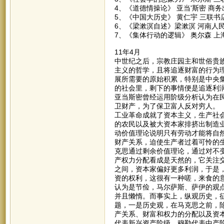
4、《道德情操论》 亚当'斯密 商
5、《中国大历史》 黄仁宇 三联书
6、《梁漱溟自述》梁漱溟 河南人
7、《集体行动的逻辑》 奥尔森 上
11年4月
中世纪之后，宗教庄园主和世俗贵
主义的哲学，且将追逐财富的行为
展所需要的原始积累，特别是中央
的社会里，剩下的事情便是追逐利
亚当斯密曾经运用阶级分析认为在
卫财产，为了保卫富人反对穷人。
工业革命成就了资本主义，生产社
的农民以及被大资本家排挤出制造
动价值理论说明只有劳动才能将自
财产关系，迫使生产者过着可怜的
克思通过剩余价值理论，通过对不
产权力分配看成是天然的，它关注
之间，资本家偏好更多利润，于是
资的权利，这很有一种嗟，来食的
认为是节俭，马尔萨斯、萨伊的观
并且懒惰。而事实上，纵观历史，
题，一是历史观，在马克思之前，
产关系、财富和权力的分配以及资
代表新兴资产阶级，穆勒代表中产