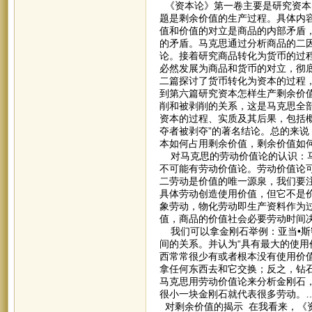
《资本论》第一卷主要是研究资本
题是剩余价值的生产过程。具体内
值和价值的对立是商品的内部矛盾
的矛盾。马克思通过分析商品的二
论。接着研究商品转化为货币的过
必然发展为商品和货币的对立，彻
二篇探讨了货币转化为资本的过程
到第六篇研究资本怎样生产剩余价
削和被剥削的关系，这是马克思全
资本的过程、实质及其后果，包括
夺者被剥夺”的著名结论。总的来
本如何占用剩余价值，剩余价值如
对马克思的劳动价值论的认识：马
不可能有劳动价值论。劳动价值论
二劳动是价值的唯一源泉，我们要
具体劳动创造使用价值，但它不是
象劳动，物化劳动即生产资料作为
值，商品的价值社会必要劳动时间
我们可以拿金刚石举例：亚当•斯
间的关系。并认为“具有最大的使
西常常很少有或者根本没有使用价值”
拿任何东西去和它交换；反之，钻
马克思用劳动价值论来分析金刚石
很小一块金刚石就代表很多劳动。
对剩余价值的揭示 在我看来，《