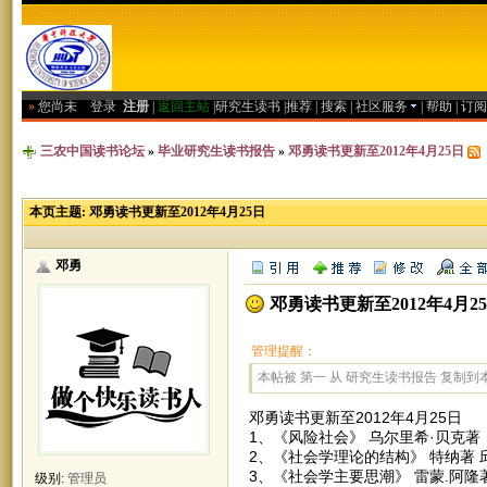
»
您尚未
登录
注册
|
返回主站
|
研究生读书
|
推荐
|
搜索
|
社区服务
|
帮助
|
订阅
三农中国读书论坛
»
毕业研究生读书报告
»
邓勇读书更新至2012年4月25日
本页主题:
邓勇读书更新至2012年4月25日
邓勇
邓勇读书更新至2012年4月2
管理提醒：
本帖被 第一 从 研究生读书报告 复制到本区(
邓勇读书更新至2012年4月25日
1、《风险社会》 乌尔里希·贝克著
2、《社会学理论的结构》 特纳著 
3、《社会学主要思潮》 雷蒙.阿隆
级别:
管理员