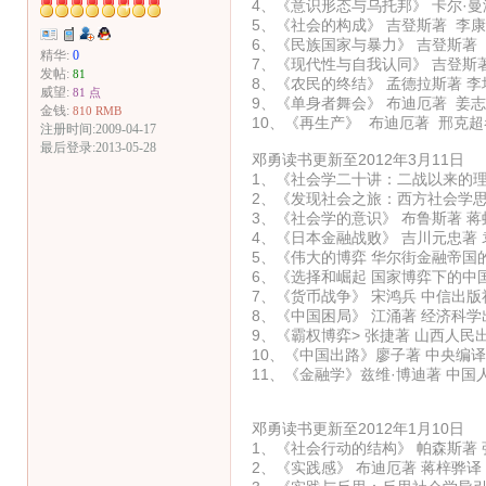
4、《意识形态与乌托邦》 卡尔·
5、《社会的构成》 吉登斯著 李
6、《民族国家与暴力》 吉登斯著
精华:
0
7、《现代性与自我认同》 吉登斯
发帖:
81
8、《农民的终结》 孟德拉斯著 
威望:
81 点
9、《单身者舞会》 布迪厄著 姜
金钱:
810 RMB
10、《再生产》 布迪厄著 邢克
注册时间:2009-04-17
最后登录:2013-05-28
邓勇读书更新至2012年3月11日
1、《社会学二十讲：二战以来的理
2、《发现社会之旅：西方社会学思
3、《社会学的意识》 布鲁斯著 蒋
4、《日本金融战败》 吉川元忠著
5、《伟大的博弈 华尔街金融帝国
6、《选择和崛起 国家博弈下的中
7、《货币战争》 宋鸿兵 中信出版
8、《中国困局》 江涌著 经济科学
9、《霸权博弈> 张捷著 山西人民
10、《中国出路》廖子著 中央编
11、《金融学》兹维·博迪著 中国
邓勇读书更新至2012年1月10日
1、《社会行动的结构》 帕森斯著
2、《实践感》 布迪厄著 蒋梓骅译