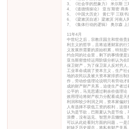
3、《社会学的想象力》 米尔斯 三
4、《道德情操论》 亚当'斯密 商
5、《中国大历史》 黄仁宇 三联书
6、《梁漱溟自述》梁漱溟 河南人
7、《集体行动的逻辑》 奥尔森 
11年4月
中世纪之后，宗教庄园主和世俗贵
利主义的哲学，且将追逐财富的行
义发展所需要的原始积累，特别是
约合同的社会里，剩下的事情便是
亚当斯密曾经运用阶级分析认为在
保卫财产，为了保卫富人反对穷人
工业革命成就了资本主义，生产社
地的农民以及被大资本家排挤出制
作，劳动价值理论说明只有劳动才
成的财产财产关系，迫使生产者过
公平的，马克思通过剩余价值理论
效用理论将财产权力分配看成是天
利润和较少利润之间，资本家偏好
人有选择不获低工资的权利，这很
认为是节欲，巴斯夏认为是节俭，
浪费，没有远见、智慧并且懒惰。
可以从此处看到方面的问题，一是
时缺乏历史观念，将私有财产关系