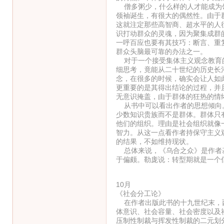
僧多粥少，什么样的人才能成为领
领袖诞生，有很大的偶然性。由于
这就注定那些高智商、超水平的人
识打动群众的灵魂，因为聚集成群
一呼百应也要有其技巧：断言、重
群众头脑最可靠的办法之一。
对于一个接受集体主义观念教育的
细思考，竟能从二十世纪的历史长
念，在很多的时候，确实会让人如
更重要的是其得出结论的过程，并
无意识掩盖，由于群体的狂热的情
从书中可以看出作者的思想倾向。
少数知识贵族而不是群体。群体只
他们的组织。理由是社会组织就像
智力。从这一点看作者持保守主义
的结果，不如维持现状。
总体来说，《乌合之众》是作者基
于偏颇。勒庞说：转型期就是一个
10月
《社会分工论》
在作者出版此书的十九世纪末，西
体意识、社会容量、社会密度以及
压制性制裁与挥发性制裁的二元划