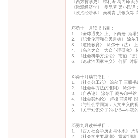
《西方哲学史》 梯利著 葛力译 商
《微观经济学》 曼昆著 梁小民译
《政治经济学》 吴树青 洪银兴等
邓勇十一月读书书目：
1、《全球通史》上、下两册 斯塔
2、《职业伦理和公民道德》 涂尔
3、《道德教育》 涂尔干（法） 
4、《乌合之众：大众心理研究》 
5、《社会科学方法论》 韦伯（德
6、《论政治国家主义》 何新 时
邓勇十月读书书目：
1、《社会分工论》 涂尔干 三联书
2、《社会学方法的准则》 涂尔干
3、《自杀论》 涂尔干 商务印书馆
4、《社会契约论》 卢梭 商务印书
5、《与社会学同游：人文主义的视
6、《关于知识分子的札记—午夜的
邓勇九月读书书目：
1、《西方社会学历史与体系》 周
2、《社会学主要思潮》 雷蒙'阿隆