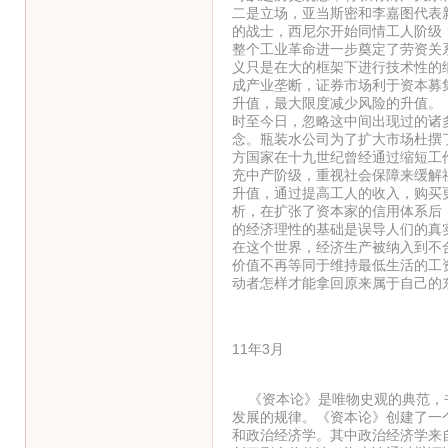
二是立场，亚当斯密和李嘉图代表
的战士，西尼尔开始同情工人阶级
整个工业革命进一步奠定了劳资关
义只是在大的框架下进行技术性的
成产业垄断，证券市场利于资本募
升值，最大限度减少风险的升值。
时至今日，忽略这中间出现过的诸
念。瓶装水公司为了扩大市场杜撰
方国家在十九世纪曾经通过缩短工
充中产阶级，重视社会保障来缓解
升值，通过提高工人的收入，购买
析，在扩张了资本家的信用体系后
的经济理性的基础是误导人们的真
在这个世界，经济生产被纳入到不
价值不再等同于维持最低生活的工
动者怎样才能拿回原来属于自己的
11年3月
《资本论》是唯物史观的典范，书
发展的规律。《资本论》创建了一
和政治经济学。其中政治经济学来