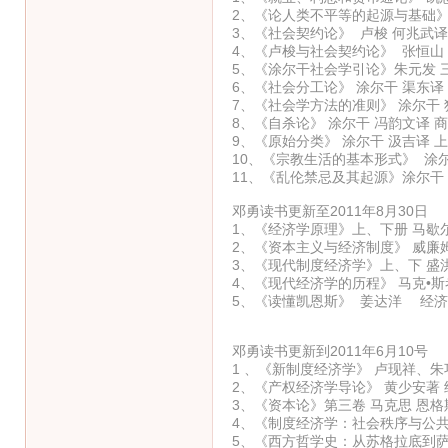
2、《论人类不平等的起源与基础》
3、《社会契约论》 卢梭 何兆武译
4、《卢梭与社会契约论》 张恒山
5、《涂尔干社会学引论》朱元发 
6、《社会分工论》 涂尔干 渠东译
7、《社会学方法的准则》 涂尔干 
8、《自杀论》 涂尔干 冯韵文译 
9、《原始分类》 涂尔干 汲吉译 
10、《宗教生活的基本形式》 涂尔
11、《乱伦禁忌及其起源》涂尔干
邓勇读书更新至2011年8月30日
1、《经济学原理》上、下册 马歇
2、《资本主义与经济制度》 威廉
3、《现代制度经济学》上、下 盛
4、《现代经济学的历程》 马克•斯
5、《读懂凯恩斯》 姜达洋 经
邓勇读书更新到2011年6月10号
1 、《新制度经济学》 卢现祥、
2、《产权经济学导论》 黄少安著
3、《资本论》第三卷 马克思 恩格
4、《制度经济学：社会秩序与公共
5、《西方哲学史：从苏格拉底到萨特