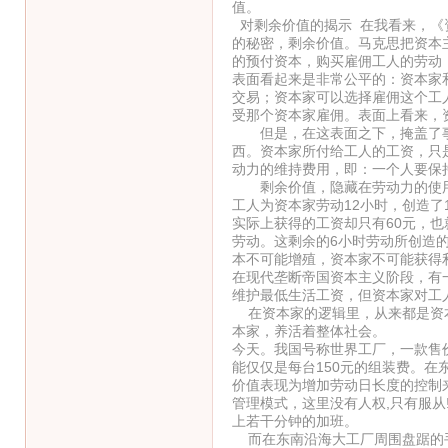
值。
对剩余价值的揭示 在我看来，《
的秘密，剩余价值。马克思把资本
的预付资本，购买雇佣工人的劳动
表面看起来是非常公平的：资本家
交易；资本家可以选择雇佣这个工
受那个资本家雇佣。表面上看来，
但是，在这表面之下，掩盖了事
西。资本家所付给工人的工资，只
动力的维持费用，即：一个人要保
剩余价值，隐藏在劳动力的使用
工人为资本家劳动12小时，创造了
实际上获得的工资却只有60元，
劳动。这剩余的6小时劳动所创造
本不可能增殖，资本家不可能获得
在现代垄断帝国资本主义阶段，有
维护最低生活工资，但资本家对工
在资本家的逻辑里，从来都是资本
本家，养活着整体社会。
今天。我国号称世界工厂，一款售价
能仅仅是每台150元的组装费。
价值表现为增加劳动日长度的控制
管理模式，这里没有人权,只有服从!
上若干分钟的加班。
而在东南沿海大工厂周围盘踞的手