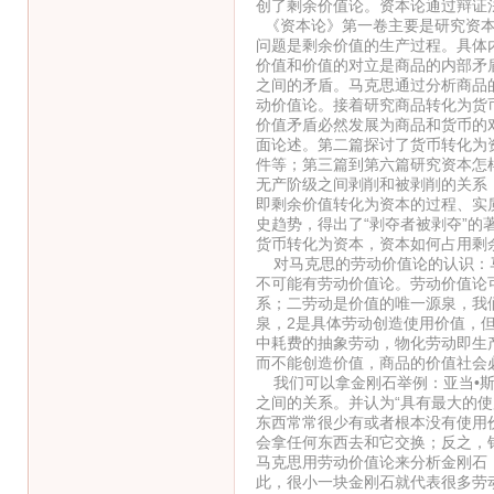
创了剩余价值论。资本论通过辩证
《资本论》第一卷主要是研究资本
问题是剩余价值的生产过程。具体
价值和价值的对立是商品的内部矛
之间的矛盾。马克思通过分析商品
动价值论。接着研究商品转化为货
价值矛盾必然发展为商品和货币的
面论述。第二篇探讨了货币转化为
件等；第三篇到第六篇研究资本怎
无产阶级之间剥削和被剥削的关系
即剩余价值转化为资本的过程、实
史趋势，得出了“剥夺者被剥夺”
货币转化为资本，资本如何占用剩
对马克思的劳动价值论的认识：马
不可能有劳动价值论。劳动价值论
系；二劳动是价值的唯一源泉，我
泉，2是具体劳动创造使用价值，
中耗费的抽象劳动，物化劳动即生
而不能创造价值，商品的价值社会
我们可以拿金刚石举例：亚当•斯
之间的关系。并认为“具有最大的
东西常常很少有或者根本没有使用价值
会拿任何东西去和它交换；反之，
马克思用劳动价值论来分析金刚石
此，很小一块金刚石就代表很多劳