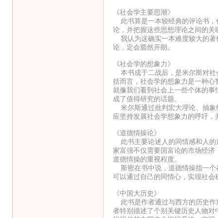
《社会学主要思潮》
此书算是一本较经典的评论书，作
论，并把握这些思想理论之间的关
我认为这确实一本难度较大的著作
论，定会豁然开朗。
《社会学的想象力》
本书成于二战后，是米尔斯对社会
括而言，社会学的想象力是一种心
就像我们看到社会上一些个体的事
成了值得研究的话题。
米尔斯通过批判宏大理论、抽象经
应坚持发展社会学想象力的呼吁，
《道德情操论》
此书主要论述人的同情感和人的道
家富强不仅需要国富论的市场经济
道德情操的重视程度。
斯密在书中说，道德情操指一个在
可以通过自己的同情心，实现社会
《中国大历史》
此书是作者通过与西方的历史作对
者特别描述了个别关键历史人物对