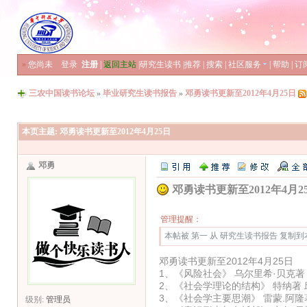
»
您尚未
登录
注册
|
返回主站
|
研究生读书
|
推荐
|
搜索
|
社区服务
|
帮助
|
订
三农中国读书论坛
»
毕业研究生读书报告
»
邓勇读书更新至2012年4月25日
本页主题:
邓勇读书更新至2012年4月25日
邓勇
邓勇读书更新至2012年4月2
管理提醒：
本帖被 第一 从 研究生读书报告 复制到本区(
邓勇读书更新至2012年4月25日
1、《风险社会》 乌尔里希·贝克著
2、《社会学理论的结构》 特纳著
3、《社会学主要思潮》 雷蒙.阿隆
级别:
管理员