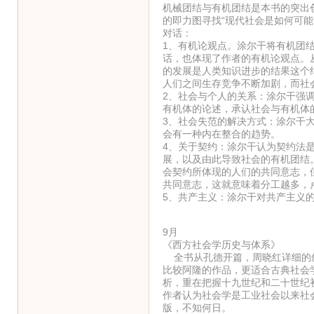
机械团结与有机团结是本书的突出
的即力图寻找“现代社会是如何可
对话：
1、有机论观点。涂尔干将有机团
话，也体现了作者的有机论观点。
的发展是人类知识进步的结果这个
人们之间生存竞争不断加剧，而社
2、社会与个人的关系：涂尔干强
有机体的论述，承认社会与有机体
3、社会失范的解决方式：涂尔干
会有一种内在整合的趋势。
4、关于契约：涂尔干认为契约法
展，以及由此导致社会的有机团结
会契约所体现的人们的共同意志，
共同意志，这就意味着分工越多，
5、共产主义：涂尔干对共产主义
9月
《西方社会学历史与体系》
全书从孔德开篇，周晓红详细的叙
比较阿隆的作品，更适合古典社会
析，重在把握十九世纪和二十世纪
作者认为社会学是工业社会以来社
版，不知何日。