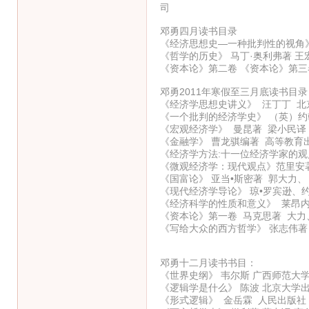
司
邓勇四月读书目录
《经济思想史—一种批判性的视角》
《哲学的历史》 马丁·奥利弗著 王
《资本论》第二卷 《资本论》第三
邓勇2011年寒假至三月底读书目录
《经济学思想史讲义》 汪丁丁 北
《一个批判的经济学史》 （英）约
《宏观经济学》 曼昆著 梁小民译
《金融学》 曹龙骐编著 高等教育
《经济学方法:十一位经济学家的观
《微观经济学：现代观点》范里安
《国富论》 亚当•斯密著 郭大力、
《现代经济学导论》 琼•罗宾逊、
《经济科学的性质和意义》 莱昂内
《资本论》第一卷 马克思著 大力
《写给大众的西方哲学》 张志伟著
邓勇十二月读书书目：
《世界史纲》 韦尔斯 广西师范大
《逻辑学是什么》 陈波 北京大学
《形式逻辑》 金岳霖 人民出版社