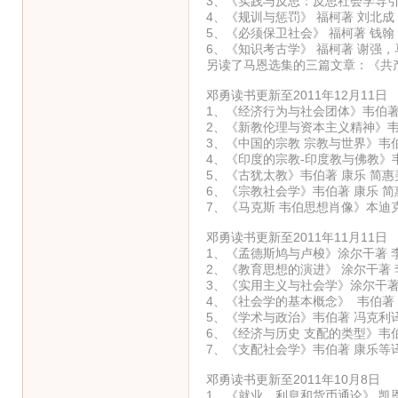
3、《实践与反思：反思社会学导引》
4、《规训与惩罚》 福柯著 刘北成
5、《必须保卫社会》 福柯著 钱翰
6、《知识考古学》 福柯著 谢强，
另读了马恩选集的三篇文章：《共
邓勇读书更新至2011年12月11日
1、《经济行为与社会团体》韦伯著
2、《新教伦理与资本主义精神》韦
3、《中国的宗教 宗教与世界》韦伯
4、《印度的宗教-印度教与佛教》
5、《古犹太教》韦伯著 康乐 简
6、《宗教社会学》韦伯著 康乐 
7、《马克斯 韦伯思想肖像》本迪
邓勇读书更新至2011年11月11日
1、《孟德斯鸠与卢梭》涂尔干著 
2、《教育思想的演进》 涂尔干著 
3、《实用主义与社会学》涂尔干著
4、《社会学的基本概念》 韦伯著
5、《学术与政治》韦伯著 冯克利
6、《经济与历史 支配的类型》韦
7、《支配社会学》韦伯著 康乐等
邓勇读书更新至2011年10月8日
1、《就业、利息和货币通论》 凯