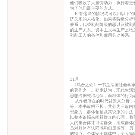
他们吸收了大量劳动力，执行着更
为了他们最主要的方式。
所有这些的情况均可以用以下的话
济关系的人格化。如果将阶级分析
关系，代替剥削阶级的恶以及被剥
的生产关系。资本主义再生产是物
剥削工人的条件和雇用劳动关系。
11月
《乌合之众》一书是法国社会学家古
的著作之一。勒庞认为，现代生活
思想占据统冶地位，而群体的行为
从作者所在的时代背景来分析，本
等。本书篇幅不长，共分为三篇内
想象力，群体领袖及其说服的手法
以整本篇幅来阐释群众的心理，着
人的集合体才可谓群众，组成群体
员对群体有认同感和归属感等。另
的特点。个体安于群体中，个人需