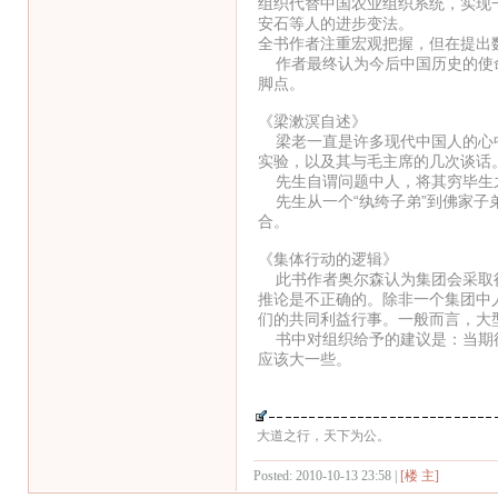
组织代替中国农业组织系统，实现
安石等人的进步变法。
全书作者注重宏观把握，但在提出
作者最终认为今后中国历史的使命
脚点。
《梁漱溟自述》
梁老一直是许多现代中国人的心中
实验，以及其与毛主席的几次谈话
先生自谓问题中人，将其穷毕生
先生从一个“纨绔子弟”到佛家子
合。
《集体行动的逻辑》
此书作者奥尔森认为集团会采取行
推论是不正确的。除非一个集团中
们的共同利益行事。一般而言，大
书中对组织给予的建议是：当期待
应该大一些。
大道之行，天下为公。
Posted: 2010-10-13 23:58 |
[楼 主]