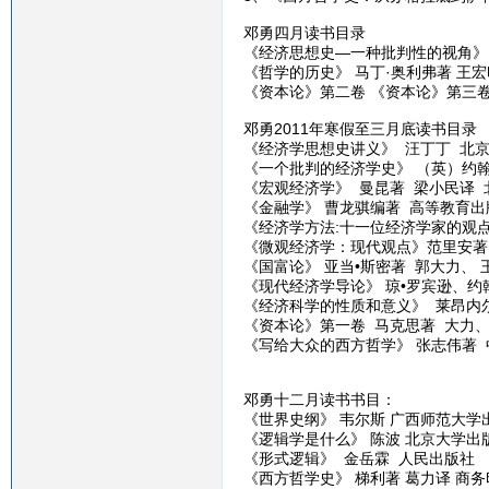
邓勇四月读书目录
《经济思想史—一种批判性的视角》 
《哲学的历史》 马丁·奥利弗著 王
《资本论》第二卷 《资本论》第三
邓勇2011年寒假至三月底读书目录
《经济学思想史讲义》 汪丁丁 北
《一个批判的经济学史》 （英）约翰
《宏观经济学》 曼昆著 梁小民译 
《金融学》 曹龙骐编著 高等教育出
《经济学方法:十一位经济学家的观点
《微观经济学：现代观点》范里安著
《国富论》 亚当•斯密著 郭大力、
《现代经济学导论》 琼•罗宾逊、约
《经济科学的性质和意义》 莱昂内尔
《资本论》第一卷 马克思著 大力
《写给大众的西方哲学》 张志伟著
邓勇十二月读书书目：
《世界史纲》 韦尔斯 广西师范大学
《逻辑学是什么》 陈波 北京大学出
《形式逻辑》 金岳霖 人民出版社
《西方哲学史》 梯利著 葛力译 商