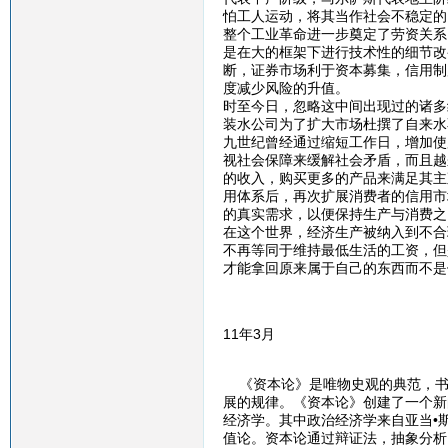
怕工人运动，将其当作社会不稳定的
整个工业革命进一步奠定了劳资关系
是在大的框架下进行技术性的细节改
断，证券市场利于资本募集，信用制
度减少风险的升值。
时至今日，忽略这中间出现过的诸多
装水公司为了扩大市场杜撰了自来水
九世纪曾经通过缩短工作日，增加使
视社会保障来缓解社会矛盾，而且越
的收入，购买更多的产品来满足其主
用体系后，再次扩展消费者的信用市
的真实需求，以便保持生产与消费之
在这个世界，经济生产被纳入到不合
不再等同于维持最低生活的工资，但
才能拿回原来属于自己的东西而不是
11年3月
《资本论》是唯物史观的典范，书
展的规律。《资本论》创建了一个新
经济学。其中政治经济学来自亚当•
值论。资本论通过辩证法，抽象分析