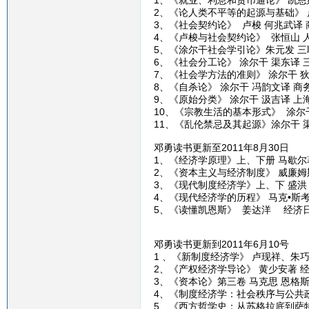
1、《就业、利息和货币通论》 凯恩
2、《论人类不平等的起源与基础》 
3、《社会契约论》 卢梭 何兆武译
4、《卢梭与社会契约论》 张恒山 
5、《涂尔干社会学引论》朱元发 三
6、《社会分工论》 涂尔干 渠东译 
7、《社会学方法的准则》 涂尔干 
8、《自杀论》 涂尔干 冯韵文译 商
9、《原始分类》 涂尔干 汲吉译 
10、《宗教生活的基本形式》 涂尔
11、《乱伦禁忌及其起源》涂尔干 
邓勇读书更新至2011年8月30日
1、《经济学原理》上、下册 马歇尔
2、《资本主义与经济制度》 威廉姆
3、《现代制度经济学》上、下 盛洪
4、《现代经济学的历程》 马克•斯考
5、《读懂凯恩斯》 姜达洋 经济
邓勇读书更新到2011年6月10号
1 、《新制度经济学》 卢现祥、朱
2、《产权经济学导论》 黄少安著 
3、《资本论》第三卷 马克思 恩格斯
4、《制度经济学：社会秩序与公共政
5、《西方哲学史：从苏格拉底到萨特