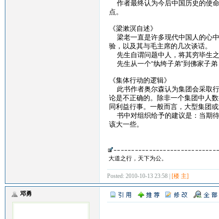
作者最终认为今后中国历史的使命
点。
《梁漱溟自述》
梁老一直是许多现代中国人的心中
验，以及其与毛主席的几次谈话。
先生自谓问题中人，将其穷毕生之
先生从一个“纨绔子弟”到佛家子弟
《集体行动的逻辑》
此书作者奥尔森认为集团会采取行
论是不正确的。除非一个集团中人数
同利益行事。一般而言，大型集团或
书中对组织给予的建议是：当期待
该大一些。
大道之行，天下为公。
Posted: 2010-10-13 23:58 |
[楼 主]
邓勇