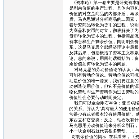
《资本论》第一卷主要是研究资本
是剩余价值的生产过程。具体内容包
价值的对立是商品的内部矛盾，再谈
盾。马克思通过分析商品的二因素，
着研究商品转化为货币的过程，说明
为商品和货币的对立，彻底解决了为
货币转化为资本的过程，包括商品流
资本怎样生产剩余价值，阐明剩余价
系，这是马克思全部经济理论中最根
及其后果，包括概括了资本主义积累
论。总的来说，用四句话概括为：资
余价值如何转化为资本的问题。
对马克思的劳动价值论的认识：马
可能有劳动价值论。劳动价值论可概
动是价值的唯一源泉，我们要注意的
动创造使用价值，但它不是价值的源
物化劳动即生产资料作为过去劳动的
价值社会必要劳动时间决定。
我们可以拿金刚石举例：亚当•斯
的关系。并认为“具有最大的使用价
常很少有或者根本没有使用价值”。他
东西去和它交换；反之，钻石没有什
马克思用劳动价值论来分析金刚石，
小一块金刚石就代表很多劳动。……
对剩余价值的揭示 在我看来，《资