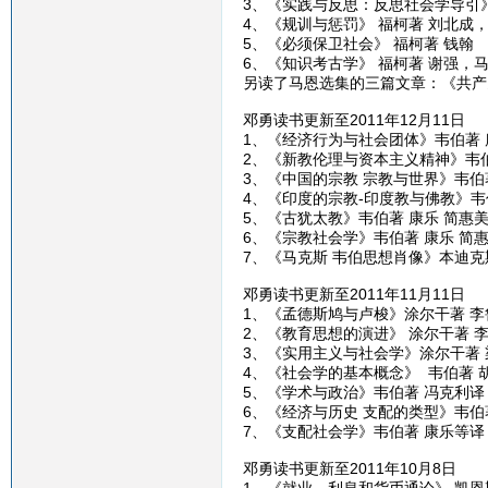
3、《实践与反思：反思社会学导引》
4、《规训与惩罚》 福柯著 刘北成
5、《必须保卫社会》 福柯著 钱翰
6、《知识考古学》 福柯著 谢强，
另读了马恩选集的三篇文章：《共产
邓勇读书更新至2011年12月11日
1、《经济行为与社会团体》韦伯著 
2、《新教伦理与资本主义精神》韦伯
3、《中国的宗教 宗教与世界》韦伯
4、《印度的宗教-印度教与佛教》韦
5、《古犹太教》韦伯著 康乐 简惠
6、《宗教社会学》韦伯著 康乐 简
7、《马克斯 韦伯思想肖像》本迪克
邓勇读书更新至2011年11月11日
1、《孟德斯鸠与卢梭》涂尔干著 李
2、《教育思想的演进》 涂尔干著 
3、《实用主义与社会学》涂尔干著 
4、《社会学的基本概念》 韦伯著 
5、《学术与政治》韦伯著 冯克利译
6、《经济与历史 支配的类型》韦伯
7、《支配社会学》韦伯著 康乐等译
邓勇读书更新至2011年10月8日