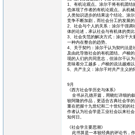
1、有机论观点。涂尔干将有机团结
也体现了作者的有机论观点。从机械
人类知识进步的结果这个结论。涂尔
竞争不断加剧，而社会分工的发展的
2、社会与个人的关系：涂尔干强调
体的论述，承认社会与有机体的类比
3、社会失范的解决方式：涂尔干大
一种内在整合的趋势。
4、关于契约：涂尔干认为契约法是
及由此导致社会的有机团结。卢梭的
现的人们的共同意志，但涂尔干认为
意味着分工越多，卢梭的说法越难以
5、共产主义：涂尔干对共产主义的
9月
《西方社会学历史与体系》
全书从孔德开篇，周晓红详细的叙
较阿隆的作品，更适合古典社会学的
重在把握十九世纪和二十世纪初的社
作者认为社会学是工业社会以来社会
知何日。
《社会学主要思潮》
此书算是一本较经典的评论书，作