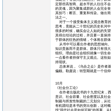
定那些高智商、超水平的人往往不会
的灵魂，因为聚集成群的人会完全丧
其技巧：断言、重复和传染。做出简
法之一。
对于一个接受集体主义观念教育的
思考，竟能从二十世纪的历史长河中
很多的时候，确实会让人如此的失望
其得出结论的过程，并且要一直保持
于群体的狂热的情绪，个体将在群体
从书中可以看出作者的思想倾向。
知识贵族而不是群体。群体只有强大
组织。理由是社会组织就像一切生命
一点看作者持保守主义观点。这恰如
持现状。
总体来说，《乌合之众》是作者基
偏颇。勒庞说：转型期就是一个信仰
10月
《社会分工论》
在作者出版此书的十九世纪末，西
意识、社会容量、社会密度以及社会
制裁与挥发性制裁的二元划分，从社
有机团结是本书的突出创新，这对概
找“现代社会是如何可能”的答案。