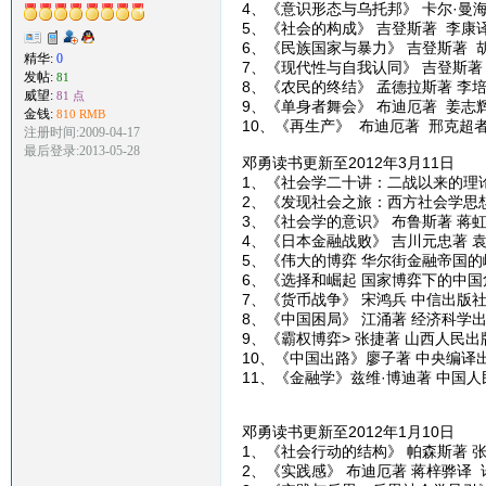
4、《意识形态与乌托邦》 卡尔·曼
5、《社会的构成》 吉登斯著 李康
6、《民族国家与暴力》 吉登斯著 
精华:
0
7、《现代性与自我认同》 吉登斯著
发帖:
81
8、《农民的终结》 孟德拉斯著 李
威望:
81 点
9、《单身者舞会》 布迪厄著 姜志
金钱:
810 RMB
10、《再生产》 布迪厄著 邢克超
注册时间:2009-04-17
最后登录:2013-05-28
邓勇读书更新至2012年3月11日
1、《社会学二十讲：二战以来的理论
2、《发现社会之旅：西方社会学思想
3、《社会学的意识》 布鲁斯著 蒋虹
4、《日本金融战败》 吉川元忠著 
5、《伟大的博弈 华尔街金融帝国的
6、《选择和崛起 国家博弈下的中国
7、《货币战争》 宋鸿兵 中信出版
8、《中国困局》 江涌著 经济科学
9、《霸权博弈> 张捷著 山西人民出
10、《中国出路》廖子著 中央编译
11、《金融学》兹维·博迪著 中国
邓勇读书更新至2012年1月10日
1、《社会行动的结构》 帕森斯著 
2、《实践感》 布迪厄著 蒋梓骅译