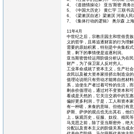
4、《道德情操论》 亚当'斯密 商务
5、《中国大历史》 黄仁宇 三联书
6、《梁漱溟自述》梁漱溟 河南人民
7、《集体行动的逻辑》 奥尔森 上
11年4月
中世纪之后，宗教庄园主和世俗贵族
义的哲学，且将追逐财富的行为理解
需要的原始积累，特别是中央集权式
里，剩下的事情便是追逐利润。
亚当斯密曾经运用阶级分析认为在民
财产，为了保卫富人反对穷人。
工业革命成就了资本主义，生产社会
农民以及被大资本家排挤出制造业的
值理论说明只有劳动才能将自然材料
系，迫使生产者过着可怜的生活，而
剩余价值理论，通过对不变资本和可
看成是天然的，它关注交易中的互惠
偏好更多利润，于是，工人和资本家
有一种嗟，来食的意味。但他们有意
萨斯、萨伊的观点也无出其右，他们
上，纵观历史，征服、奴役、殖民等
马克思之前，除了亚当斯密外，绝大
分配以及资本主义的阶级关系当成永
代表中产阶级，马尔萨斯代表地主阶