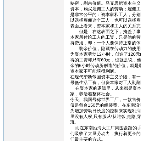
秘密，剩余价值。马克思把资本主义
资本，购买雇佣工人的劳动；雇佣工
是非常公平的：资本家和工人，分别
以选择雇佣这个工人，也可以选择雇
表面上看来，资本家和工人的关系完
但是，在这表面之下，掩盖了事实
本家所付给工人的工资，只是他的劳
持费用，即：一个人要保持正常的体
剩余价值，隐藏在劳动力的使用价
为资本家劳动12小时，创造了120
得的工资却只有60元，也就是说，
余的6小时劳动所创造的价值，就是
资本家不可能获得利润。
在现代垄断帝国资本主义阶段，有一
最低生活工资，但资本家对工人剥削
在资本家的逻辑里，从来都是资本
家，养活着整体社会。
今天。我国号称世界工厂，一款售价5
仅是每台150元的组装费。在东南
为增加劳动日长度的控制来实现利润
里没有人权,只有服从!从吃饭,走路
班。
而在东南沿海大工厂周围盘踞的手
们吸收了大量劳动力，执行着更长的
们最主要的方式。