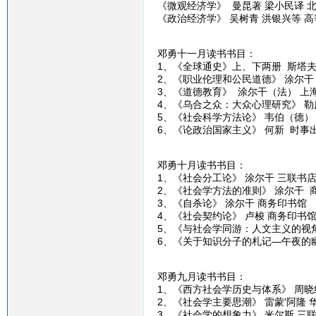
《微观经济学》 曼昆著 梁小民译 
《政治经济学》 吴树青 洪银兴等 
邓勇十一月读书书目：
1、《全球通史》上、下两册 斯塔夫
2、《职业伦理和公民道德》 涂尔干
3、《道德教育》 涂尔干（法） 上
4、《乌合之众：大众心理研究》 勒
5、《社会科学方法论》 韦伯（德）
6、《论政治国家主义》 何新 时事
邓勇十月读书书目：
1、《社会分工论》 涂尔干 三联书
2、《社会学方法的准则》 涂尔干 
3、《自杀论》 涂尔干 商务印书馆
4、《社会契约论》 卢梭 商务印书
5、《与社会学同游：人文主义的视角
6、《关于知识分子的札记—午夜的幽
邓勇九月读书书目：
1、《西方社会学历史与体系》 周晓
2、《社会学主要思潮》 雷蒙'阿隆 
3、《社会学的想象力》 米尔斯 三