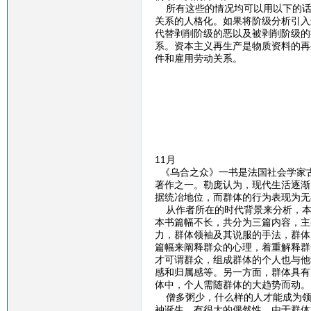
所有这些的情况均可以用以下的话
关系的人格化。如果将阶级分析引入
代替剥削阶级的恶以及被剥削阶级的
系。资本主义再生产是物质资料的再
件和雇用劳动关系。
11月
《乌合之众》一书是法国社会学家古
著作之一。勒庞认为，现代生活逐渐
据统冶地位，而群体的行为表现为无
从作者所在的时代背景来分析，本
本书篇幅不长，共分为三篇内容，主
力，群体领袖及其说服的手法，群体
篇幅来阐释群众的心理，着重解释群
才可谓群众，组成群体的个人也与他
感和归属感等。另一方面，群体具有
体中，个人需随群体的大趋势而动。
僧多粥少，什么样的人才能成为领
袖诞生，有很大的偶然性。由于群体