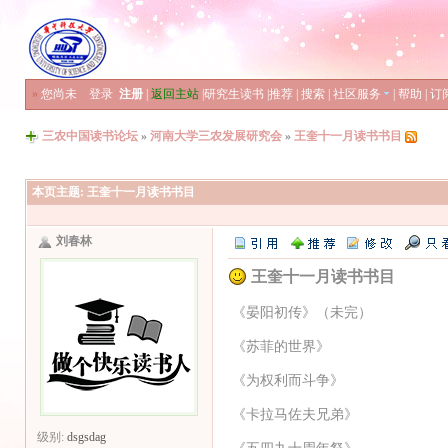
»
您尚未
登录
注册
|
返回主站
|
研究生读书
|
推荐
|
搜索
|
社区服务
|
帮助
|
订
三农中国读书论坛
»
河南大学三农发展研究会
»
王奎十一月读书书目
本页主题:
王奎十一月读书书目
刘春林
王奎十一月读书书目
《晏阳初传》（未完）
《苏菲的世界》
《为权利而斗争》
《卡拉马佐夫兄弟》
级别:
dsgsdag
《五四九十周年祭》