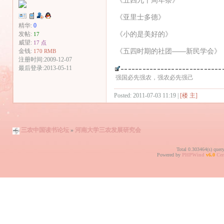
《亚里士多德》
精华:
0
《小的是美好的》
发帖:
17
威望:
17 点
《五四时期的社团——新民学会》
金钱:
170 RMB
注册时间:2009-12-07
最后登录:2013-05-11
强国必先强农，强农必先强己
Posted: 2011-07-03 11:19 |
[楼 主]
三农中国读书论坛
»
河南大学三农发展研究会
Total 0.303464(s) quer
Powered by
PHPWind
v6.0
Cer