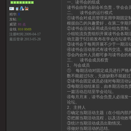
一、读书会的组成
读书会由学会副会长负责，学会会
二、 读书会的运行模式
精华:
0
①读书会对成员管理采用学期固定
发帖:
81
根据自己的兴趣爱好，在第二学期
威望:
81 点
②读书会活动采用成员分组负责制
金钱:
810 RMB
小组轮流负责组织开展读书会各期
注册时间:2009-04-17
动主题于5日前发布在学会论坛读书
最后登录:2013-05-28
③读书会于每周开展不少于一期活
④读书会活动形式有读书交流、视
⑤会内会外人员都可参与读书会的
三、 读书会成员权责
1、与会成员
① 每期活动对固定成员进行严格
数不能超过5次，无故缺勤不能超过
②读书会固定成员必须对每期活动
③每期活动结束后，由本期活动负
一篇活动总结至学会论坛。
④每月月末，读书会负责人必须发
论坛。
2、主持人
①确定当期活动主题（在小组内部
②把握当期活动流程，以及活动效
③统计当期活动成员出勤情况。
④做好当期活动的总结。