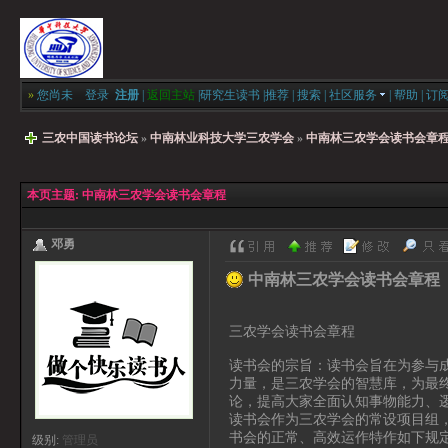
»
您尚未
登录
注册
|
返回主站
|
研究生读书
|
推荐
|
搜索
|
社区服务
|
帮助
|
订
三农中国读书论坛
»
中南林业科技大学三农学会
»
中南林三农学会读书会章
本页主题:
中南林三农学会读书会章程
邓勇
中南林三农学会读书会章程
三农学会读书会章程
读书会的宗旨：读书会旨在为参与
力量，是三农学会的智慧库，为最
论，提高大家全面认知事物能力、
读书会作为三农学会的常设项目组
书会的正常、高效运作特作如下规
级别:
管理员