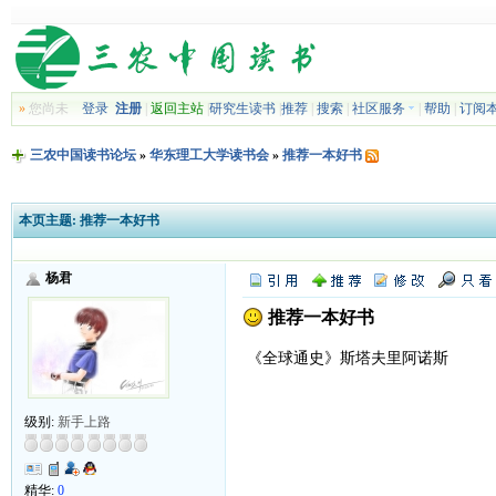
»
您尚未
登录
注册
|
返回主站
|
研究生读书
|
推荐
|
搜索
|
社区服务
|
帮助
|
订阅
三农中国读书论坛
»
华东理工大学读书会
»
推荐一本好书
本页主题:
推荐一本好书
杨君
推荐一本好书
《全球通史》斯塔夫里阿诺斯
级别:
新手上路
精华:
0