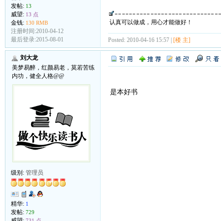
发帖:
13
威望:
13 点
认真可以做成，用心才能做好！
金钱:
130 RMB
注册时间:2010-04-12
最后登录:2015-08-01
Posted: 2010-04-16 15:57 |
[楼 主]
刘大龙
美梦易醉，红颜易老，莫若苦练
内功，健全人格@@
是本好书
级别:
管理员
精华:
1
发帖:
729
威望:
731 点