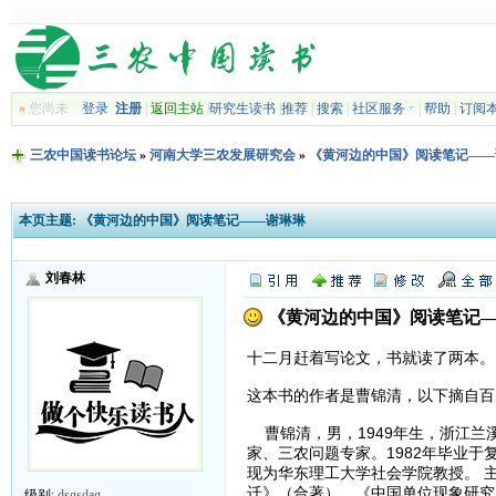
»
您尚未
登录
注册
|
返回主站
|
研究生读书
|
推荐
|
搜索
|
社区服务
|
帮助
|
订阅
三农中国读书论坛
»
河南大学三农发展研究会
»
《黄河边的中国》阅读笔记——
本页主题:
《黄河边的中国》阅读笔记——谢琳琳
刘春林
《黄河边的中国》阅读笔记
十二月赶着写论文，书就读了两本。
这本书的作者是曹锦清，以下摘自百
曹锦清，男，1949年生，浙江兰
家、三农问题专家。1982年毕业
现为华东理工大学社会学院教授。 
迁》（合著）、《中国单位现象研究
级别:
dsgsdag