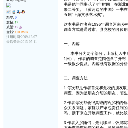
书是他与同事花了4年时间，在浙北
果二等奖。《黄河边的中国》一书在
五届“上海文学艺术奖”。
精华:
0
发帖:
17
这本书是作者在1996年调查河南
威望:
17 点
调查方式是通过市、县党校的各位朋
金钱:
170 RMB
注册时间:2009-12-07
最后登录:2013-05-11
一、内容
本书分为两个部分，上编初入中原（19
1日）。作者的调查范围包含了开封
一级很少提及。内容既有数据的分析
二、调查方法
1.每次都是作者首先和党校的朋友
调查。因为是朋友介绍的朋友，陌生
2.作者每次都会很真诚的给乡村的
众关系问题，家庭联产承包责任制的
鸣，接下来在开展调查工作，就比较
3.作者入乡随俗，走到哪里，饭局
方干部豪爽热情的机会。通过开饭局