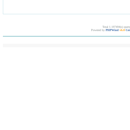
Total 1.197494(s) quer
Powered by
PHPWind
v6.0
Cer