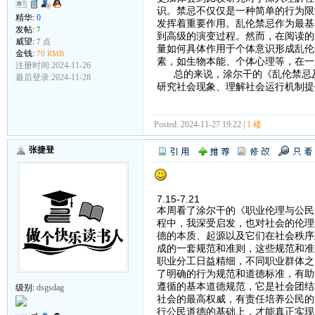
识。禁忌不仅仅是一种简单的行为限
精华:
0
发挥着重要作用。乱伦禁忌作为最基
发帖:
7
到高级的演变过程。然而，在阅读的
威望:
7 点
量如何具体作用于个体意识形成乱伦
金钱:
70 RMB
素，如生物本能、个体心理等，在一
注册时间:2024-11-26
总的来说，涂尔干的《乱伦禁忌及
最后登录:2024-11-28
研究社会现象、理解社会运行机制提
Posted: 2024-11-27 19:22 |
1 楼
张捷登
7.15-7.21
本周看了涂尔干的《职业伦理与公民
程中，我深受启发，也对社会的伦理
德的本质、起源以及它们在社会秩序
成的一套规范和准则，这些规范和准
职业分工日益精细，不同职业群体之
了明确的行为规范和道德标准，有助
遵循的基本道德规范，它是社会团结
级别:
dsgsdag
社会的最高权威，有责任培养公民的
行公民道德的基础上，才能真正实现