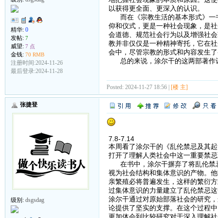
以获得更全面、更深入的认识。
而在《宗教生活的基本形式》一书
仰和仪式，更是一种社会现象，是社
精华:
0
会道德、规范社会行为以及增强社会
发帖:
7
教并非仅仅是一种精神寄托，它在社
威望:
7 点
会中，尽管宗教的形式和内容发生了
金钱:
70 RMB
总的来说，涂尔干的这两部著作让
注册时间:2024-11-26
最后登录:2024-11-28
Posted: 2024-11-27 18:56 |
[楼 主]
张捷登
7.8-7.14
本周看了涂尔干的《乱伦禁忌及其起
打开了理解人类社会中这一重要禁忌
在书中，涂尔干摒弃了将乱伦禁忌
视为社会结构和集体意识的产物。他
亲繁殖必将普遍发生，这样的繁衍方
过集体意识的力量建立了乱伦禁忌这
涂尔干通过对原始部落社会的研究，
级别:
dsgsdag
论提供了坚实的支撑。在这个过程中
更加体会到比较研究对于深入理解社