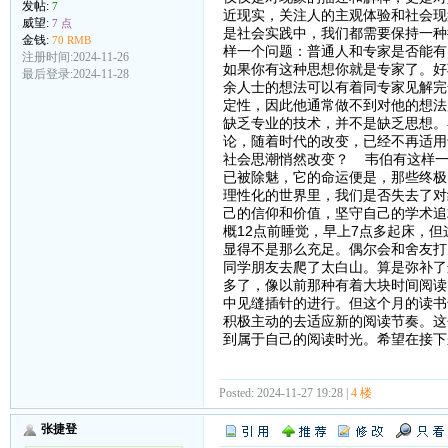
发帖:
7
近现实，关注人的主观体验和社会现
威望:
7 点
是社会实践中，我们都需要保持一种
金钱:
70 RMB
样一个问题：普通人和专家是否能有
注册时间:2024-11-26
如果你有这种思想你就是专家了。好
最后登录:2024-11-28
余人士的想法可以有着同专家见解完
定性，因此他通常做不到对他的想法
缺乏专业的技术，并不是缺乏思想。
论，随着时代的改变，已经不再适用
社会思潮悄然改变？ 韦伯有这样一
已被除魅，它的命运便是，那些终极
理性化的世界里，我们是否失去了对
己的信仰和价值，坚守自己的学术追
概12点前睡觉，早上7点多起床，
显得不是那么充足。偶尔会和舍友打
同学朋友去爬了太白山。算是弥补了
多了，像以前那种有着大块时间阅读
中见缝插针的进行。但这个月的读书
积极主动的去适应新的阅读节奏。这
到属于自己的阅读时光。希望在接下
Posted: 2024-11-27 19:28 |
4 楼
张捷登