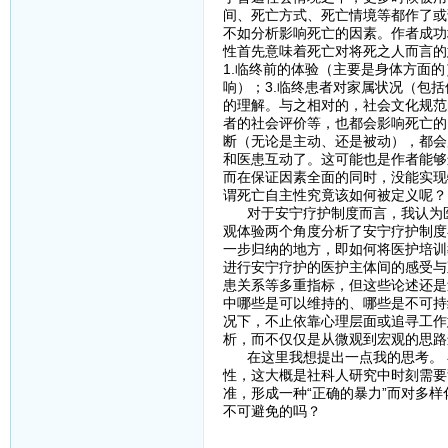
间、死亡方式、死亡情境等都作了或
不如分析影响死亡的因素。作者成功
性首先意味着死亡对将死之人而言的
1.临终前的体验（主要是身体方面
响）；3.临终患者对家属状况（包
的理解。与之相对的，社会文化规范
者的社会评价等，也都会影响死亡的
断（无论是主动、还是被动），都会
和医患互动了。这可能也是作者能够
而在保证因素全面的同时，没能实现
谓死亡自主性究竟该如何被定义呢？
对于安宁疗护制度而言，我认为医
观体验两个角度分析了安宁疗护制度
一步归纳的地方，即如何将医护培训
进行安宁疗护的医护主体间的感受与
患关系等多重指标，但这些论述还是
中哪些是可以维持的、哪些是不可持
况下，不止依靠心理层面或追寻工作
析，而不仅仅是从微观到宏观的思路
在这里我想提出一点我的思考。 
性，这大概是社科人研究中时刻需要
准，形成一种“正确的暴力”而对多
不可避免的吗？