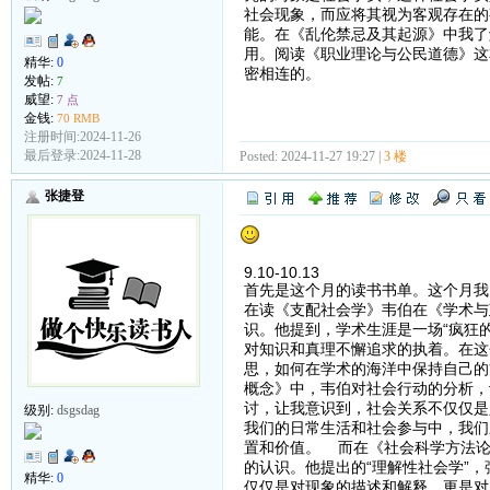
社会现象，而应将其视为客观存在的
能。在《乱伦禁忌及其起源》中我了
用。阅读《职业理论与公民道德》这
精华:
0
密相连的。
发帖:
7
威望:
7 点
金钱:
70 RMB
注册时间:2024-11-26
最后登录:2024-11-28
Posted: 2024-11-27 19:27 |
3 楼
张捷登
9.10-10.13
首先是这个月的读书书单。这个月我
在读《支配社会学》韦伯在《学术与
识。他提到，学术生涯是一场“疯狂
对知识和真理不懈追求的执着。在这
思，如何在学术的海洋中保持自己的
概念》中，韦伯对社会行动的分析，
讨，让我意识到，社会关系不仅仅是
级别:
dsgsdag
我们的日常生活和社会参与中，我们
置和价值。 而在《社会科学方法论
的认识。他提出的“理解性社会学”
精华:
0
仅仅是对现象的描述和解释，更是对