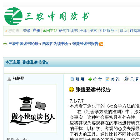
»
您尚未
登录
注册
|
返回主站
|
研究生读书
|
推荐
|
搜索
|
社区服务
|
帮助
|
订阅
三农中国读书论坛
»
西农四为读书会
»
张捷登读书报告
本页主题:
张捷登读书报告
张捷登
张捷登读书报告
7.1-7.7
本周看了涂尔干的《社会学方法的准
在《社会学方法的准则》中，涂尔
会事实，这种社会事实具有外在性、
应将其视为客观存在的事物进行研究
的干扰，以科学、客观的态度去探寻
了有力的工具。通过比较不同社会现
地把握社会现象的本质和原因。这使
级别:
dsgsdag