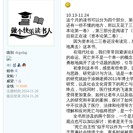
10.13-11.24
这个月的读书可以分为四个部分。第
还有一些不懂的地方，所以又花了三
本论第一卷》，第三部分是阅读了《
目前正在读《资本论第二卷》。
因为资本论二三卷还没有读完，所
地离去》这本书。
在现代社会，我们常常回避谈论死
级别:
dsgsdag
的命运。死亡并不是一个单一的概念
勇敢地揭开了这个话题的面纱，引导
初拿到这本书，感觉有些奇异。因
精华:
0
与思路、研究设计与方法。说是一本
发帖:
7
的研究就始于涂炯老师2011年博
威望:
7 点
研究，以及社会文化背景下的死亡与
金钱:
70 RMB
终点，与此同时，医疗技术的飞速发
注册时间:2024-11-26
变得更加复杂。如何让老年人以及临
最后登录:2024-11-28
入的研究和丰富的案例，探讨了如何
中不仅涉及了医疗、法律和伦理等方
理解和应对死亡与临终照护，是一个
全书所涉及的两个部分，一个是离
观点也可以加以探讨：前者是关于当
“死亡自主性”似乎可以作为一个重
于普遍社会情境之中，更多时候被用