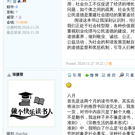
用，社会分工不仅促进了经济的增长
精华:
0
问题，如个体之间的疏离、社会失范
发帖:
7
公民道德是重建社会团结的重要途径
威望:
7 点
阅读这本书让我深刻认识到，伦理
金钱:
70 RMB
我们正处于社会转型期，各种价值观
注册时间:2024-11-26
重视职业伦理与公民道德的建设。对
最后登录:2024-11-28
道德素养，做到敬业、诚信、公正。
公益活动，为社会的和谐发展贡献自
的道德监督和奖惩机制，引导人们树
Posted: 2024-11-27 19:22 |
2 楼
张捷登
八月
首先是这两个月的读书书单。其实在
将涂尔干的推荐书目读完之后，我发
一页，对书中内容只是了解个大概，
不是翻书，我这样子并不像是读书，
准则》、《宗教生活的基本形式》、
准则》中，我明白了什么是“社会事实
究的对象是社会事实，这种社会事实
级别:
dsgsdag