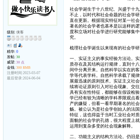
社会学诞生于十八世纪、兴盛于十九
不止，以时代和社会命题的社会学研
直在更新。根据现实特征对某一社会
著名的社会学者也基本是以这样的逻
度和立场对社会学进行研究能够集中
级别:
侠客
究。
梳理社会学诞生以来现有的社会学研
精华:
0
发帖:
30
一、实证主义的事实经验方法论。实
威望:
30 点
质存在及其结构运行规律，直到十八
金钱:
300 RMB
间中分离开来。自然科学以实在的客
注册时间:2023-03-07
学等代表学科。自然科学承载了规律
最后登录:2024-06-04
展最迅速的原则技术。实证主义社会
续将论证原则引入对社会现象、交往
具有实在性特征，都能够在假设检验
学已经有较为清晰的学科界限观点看
产的嫌疑，但看一看早期著名的社会
觞。被公认为是社会学创始人的法国
特征，这也得益于当时工业社会对质
面貌的社会学的孔德，很大程度上就
运用到复杂多变的社会现象解释。
二、功能主义的结构方法论。仍旧是