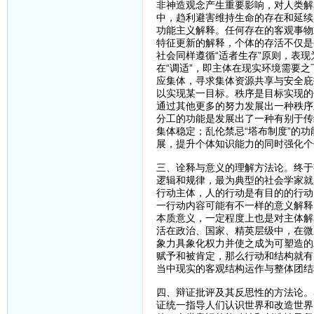
非神造观念产生重要影响，对人类解
中，趋利避害维持生命的存在和延续
功能主义解释。任何存在的客观事物
特征更新的解释，个体的存活不仅是
社会同样遵循“适者生存”原则，表
在“调适”，即主体在现实环境需要
应集体，寻求集体资源共享与安全庇
以实现某一目标。秩序是目标实现的
通过其他更多的努力发展出一种秩序
分工的功能是发展出了一种有别于传
集体稳定；乱伦禁忌“塔布制度”的
展，提升个体知识能力的同时强化个
三、诠释与意义的理解方法论。终于
逻辑和规律，最为典型的社会学家就
行动主体，人的行动是有目的的行动
一行动内容可能有不一样的意义解释
本质意义，一定程度上也是对主体解
活在政治、国家、精英层级中，在微
象力具象化权力并使之成为可塑造的
赋予和被肯定，那么行动和结构就有
当中现实的客观结构运作与整体团结
四、辩证批评及其反思性的方法论。
证统一指导人们认识世界和改造世界