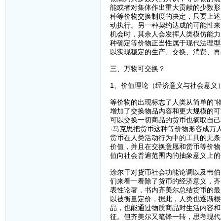
能或者对集体作出重大贡献的少数形
种等价物交换制度的决定，只要上述
动执行。另一种契约达成的可能性来
机会时，其余人会发挥人类模仿能力
种确定等价物正当性属于现代法理型
以实现稳定的生产、交换、消费、再
三、万物可交换？
1、价值理论（经济意义与社会意义
等价物的出现标志了人类从简单的“物
增加了交换物品内容和更大规模的可
可以交换一切商品的货币也摘取自己
·马克思把货币这种等价物形容成万
货币在人类活动行为中的工具的无条
价值，并且在交换意愿和货币等价物
值向社会普遍范围内的抽象意义上的
涂尔干对货币社会功能论调以及韦伯
们来看一看除了货币的经济意义，齐
表性论著，书内齐美尔总结货币的最
以被衡量定价，据此，人类也逐渐根
品，也能通过物质商品对生活内容和
征。但齐美尔又笔锋一转，思考现代