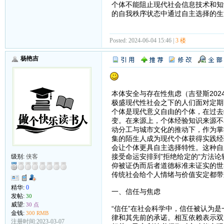
个体不能阻止现代社会信息技术和知
的自我秩序状态中通过自主选择的生
Posted: 2024-06-04 15:46 |
3 楼
杨艳吉
本体安全与存在性焦虑（吉登斯2024-
极盛现代性社会之下的人们面对定期
个体是现代意义自由的个体，在过去
变。在来源上，个体经验知识来源不
动分工与城市文化的推动下，作为掌
集的陌生人成为现代个体获得实践经
会让个体更具自主选择特性。这种自
接受命运安排到”拒绝给定的“方法
级别:
侠客
仰被证伪而后者道德标准未证实的世
传统社会给个人情绪与价值安定都带
精华:
0
一、信任与焦虑
发帖:
30
威望:
30 点
“信任”在社会科学中，信任被认为
金钱:
300 RMB
律和其先前的承诺。相互依赖表示双
注册时间:2023-03-07