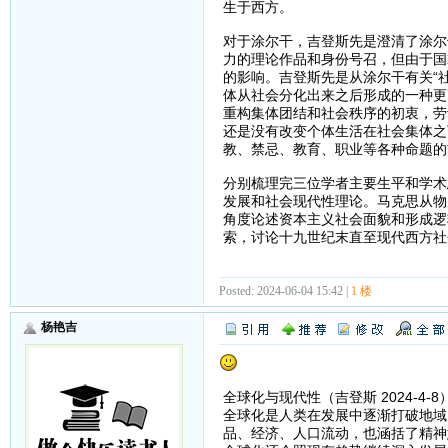
生于西方。
对于涂尔干，吉登斯先是澄清了涂尔
力的理论作品和身份号召，但由于国
的影响。吉登斯先是从涂尔干有关“
体从社会分化出来之后形成的一种更
重构集体团结和社会秩序的初衷，劳
还是没有改变个体生活在社会集体之
教、禁忌、教育、职业等各种命题的
分别梳理完三位学者主要生平和学术
发展和社会现代性理论。马克思从物
角度论述资本主义社会面貌和形成逻
索，讨论十九世纪末直至现代西方社
Posted: 2024-06-04 15:42 |
1 楼
杨艳吉
全球化与现代性（吉登斯 2024-4-8
全球化是人类在发展中逐渐打破地域
品、经济、人口流动，也涵括了精神