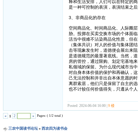
释和生活安排，人们可以在特定的商
是一种可控制的表演，表演结束之后
3、非商品化的存在
空间商品化、时间商品化、人际圈层
胁。投掷在买卖交换市场的个体面临
活当中很难不沾染商品化性质，但在
（集体共识）对人的价值与集体团结
击等现象发生时，道德便会展出来阻
是道德规范的最显著底线。当然，道
房的管控，通过限购、划定宅基地来
私领域的保留。为什么现代城市当中
对自身本体价值的保护和再确认，这
己无法控制和并非出自本体意愿的时
离群索居，他们只是保留了自主的选
也不计较任何价值得失，只遵从个人
Posted: 2024-06-04 16:00 |
9 楼
Pages: ( 1/2 total )
«
2
»
1
三农中国读书论坛
»
西农四为读书会