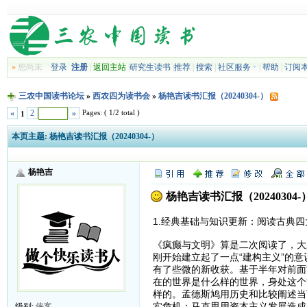
»
您尚未
登录
注册
|
返回主站
|
研究生读书
|
推荐
|
搜索
|
社区服务
|
帮助
|
订阅
三农中国读书论坛
»
西农四为读书会
»
杨艳吉读书汇报（20240304-）
Pages: ( 1/2 total )
«
2
»
1
本页主题:
杨艳吉读书汇报（20240304-）
杨艳吉
杨艳吉读书汇报（20240304-
1.经典基础与知识更新：阅读古典
《疯癫与文明》算是二次阅读了，大三
刚开始建立起了一点“建构主义”的
有了些微的新收获。基于半年对前面
在的世界是什么样的世界，身处这个
样的。孟德斯鸠用历史和比较阐述当
实危机；马克思用资本主义发展造成
级别:
侠客