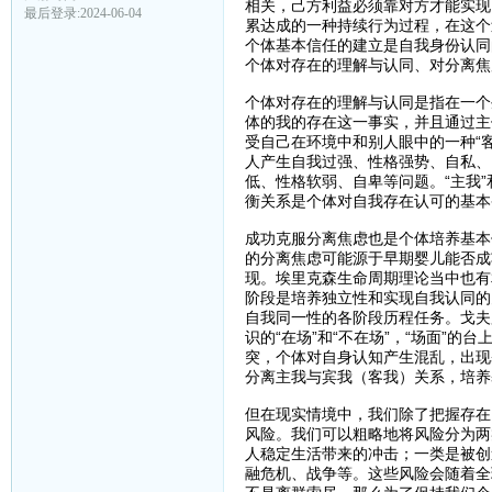
相关，己方利益必须靠对方才能实现
最后登录:2024-06-04
累达成的一种持续行为过程，在这个
个体基本信任的建立是自我身份认同
个体对存在的理解与认同、对分离焦
个体对存在的理解与认同是指在一个生
体的我的存在这一事实，并且通过主
受自己在环境中和别人眼中的一种“
人产生自我过强、性格强势、自私、
低、性格软弱、自卑等问题。“主我”
衡关系是个体对自我存在认可的基本
成功克服分离焦虑也是个体培养基本
的分离焦虑可能源于早期婴儿能否成
现。埃里克森生命周期理论当中也有
阶段是培养独立性和实现自我认同的
自我同一性的各阶段历程任务。戈夫
识的“在场”和“不在场”，“场面”
突，个体对自身认知产生混乱，出现
分离主我与宾我（客我）关系，培养
但在现实情境中，我们除了把握存在
风险。我们可以粗略地将风险分为两
人稳定生活带来的冲击；一类是被创
融危机、战争等。这些风险会随着全