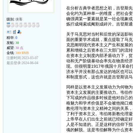
在分析古典学者思想之初，吉登斯先
会化约为某种单一的维度，把社会变
确强调某一要素就是某一社会现象或
级别:
侠客
炼拧成绳索或阉割成碎片。吉登斯通
关于马克思对当时和后世的深远影响
精华:
0
面的重要学术成就，重点提取了马克
发帖:
30
克思阐明现代资本主义产生和发展的
威望:
30 点
累和增殖之后资本在三大部门的流转
金钱:
300 RMB
在资本主义制度内部矛盾动力下，贫
注册时间:2023-03-07
动和无产阶级暴动会率先在物质经济
最后登录:2024-06-04
现。但很明显1917年俄国十月革
济水平并没有那么发达的地区也可以
和制度形式，这也许就是吉登斯说马
同样是以资本主义发展动力为何物为
资本主义发展的主要推动力。韦伯作
下写成的作品很多时候是他对自己的
格魅力和学术价值是不会被他拗口难
教伦理与资本主义精神之间的关系，
了利于资本主义。韦伯将新教伦理凝
上帝早在人们出生之前就已经确定好
人是不知道的。正是这样的信仰下指
魂的解脱。这是韦伯解释为什么资本