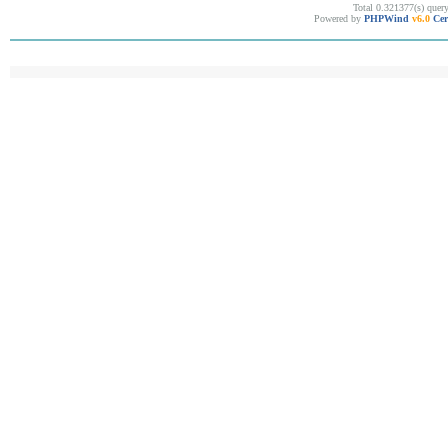
Total 0.321377(s) quer
Powered by
PHPWind
v6.0
Cer