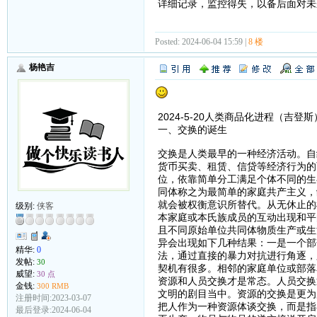
详细记录，监控得失，以备后面对未
Posted: 2024-06-04 15:59 |
8 楼
杨艳吉
2024-5-20人类商品化进程（吉登斯
一、交换的诞生
交换是人类最早的一种经济活动。自
货币买卖、租赁、信贷等经济行为的
位，依靠简单分工满足个体不同的生
同体称之为最简单的家庭共产主义，
就会被权衡意识所替代。从无休止的
级别:
侠客
本家庭或本氏族成员的互动出现和平
且不同原始单位共同体物质生产或生
异会出现如下几种结果：一是一个部
精华:
0
法，通过直接的暴力对抗进行角逐，
发帖:
30
契机有很多。相邻的家庭单位或部落
威望:
30 点
资源和人员交换才是常态。人员交换
金钱:
300 RMB
文明的剧目当中。资源的交换是更为
注册时间:2023-03-07
把人作为一种资源体谈交换，而是指
最后登录:2024-06-04