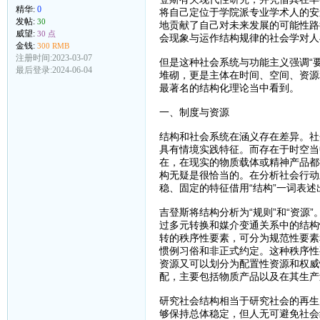
精华:
0
将自己定位于学院派专业学术人的安
发帖:
30
地贡献了自己对未来发展的可能性路
威望:
30 点
会现象与运作结构规律的社会学对人
金钱:
300 RMB
注册时间:2023-03-07
但是这种社会系统与功能主义强调“
最后登录:2024-06-04
堆砌，更是主体在时间、空间、资源
最著名的结构化理论当中看到。
一、制度与资源
结构和社会系统在涵义存在差异。社
具有情境实践特征。而存在于时空当
在，在现实的物质载体或精神产品都
构无疑是很恰当的。在分析社会行动
稳、固定的特征借用“结构”一词表述
吉登斯将结构分析为“规则”和“资
过多元转换和媒介变通关系中的结构
转的秩序性要素，可分为规范性要素
惯例习俗和非正式约定。这种秩序性
资源又可以划分为配置性资源和权威
配，主要包括物质产品以及在其生产
研究社会结构相当于研究社会的再生
够保持总体稳定，但人无可避免社会