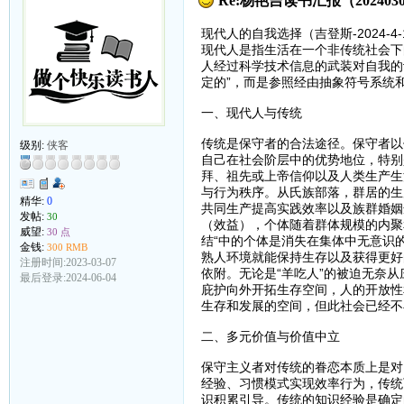
Re:杨艳吉读书汇报（20240304
现代人的自我选择（吉登斯-2024-4-
现代人是指生活在一个非传统社会下
人经过科学技术信息的武装对自我的
定的”，而是参照经由抽象符号系统
一、现代人与传统
传统是保守者的合法途径。保守者以
级别:
侠客
自己在社会阶层中的优势地位，特别
拜、祖先或上帝信仰以及人类生产生
与行为秩序。从氏族部落，群居的生
精华:
0
共同生产提高实践效率以及族群婚姻
发帖:
30
（效益），个体随着群体规模的内聚
威望:
30 点
结“中的个体是消失在集体中无意识
金钱:
300 RMB
熟人环境就能保持生存以及获得更好
注册时间:2023-03-07
依附。无论是“羊吃人”的被迫无奈
最后登录:2024-06-04
庇护向外开拓生存空间，人的开放性
生存和发展的空间，但此社会已经不
二、多元价值与价值中立
保守主义者对传统的眷恋本质上是对
经验、习惯模式实现效率行为，传统
识积累引导。传统的知识经验是确定