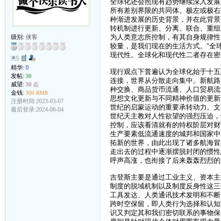
全球化还会照现有趋势继续深入发展
所有差别界限的共同体。极左或极右
种渐进发展的历史背景，并在此背景
转机制进行更新、分离、联合、重组
为人类意志所控制，有其自身规律性
级别:
侠客
较量，是我们现在的生活方式。”全
现代性。全球化和现代性二者存在密
精华:
0
现行观点下普遍认为全球化始于十五
发帖:
30
连接，世界从分散走向集中。新航路
威望:
30 点
种交换、商品货币流通、人口贸易流
金钱:
300 RMB
思想文化更新与不同精神价值的更新
注册时间:2023-03-07
世纪的启蒙运动的重要承转动力。文
最后登录:2024-06-04
世纪天主教对人性欲望的强烈压迫，
控制，应该看清就有的特权阶层对财
生产要素低流通速度的城邦和国家中
拓新的世界，由此出现了诸多航海冒
走出去的过程中逐渐摆脱封闭的惯性
呼声高涨，也衔接了后来轰轰烈烈的
吉登斯主要是通过工业主义、资本主
制度的脱域机制以及制度反身性这三
工具发达、人类通讯技术发明和不断
跨时空保留，即人类行为选择和认知
识又判定其和我们密切联系的事物保