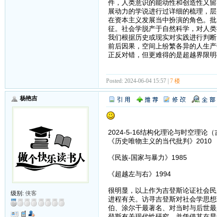
件，人类意识的能动性和创造性又留
展动力的学说进行过详细的梳理，层
在资本主义发展当中扮演的角色。批
征。社会学脱产于自然科学，对人类
我们根据历史或现实对实践进行判断
前后因果，空间上纷繁各异的人生产
正反对错，但更难得的是超越界限明
Posted: 2024-06-04 15:57 |
7 楼
杨艳吉
2024-5-16结构化理论与时空理论
《历史唯物主义的当代批判》2010
《民族-国家与暴力》1985
《超越左与右》1994
很明显，以上作为吉登斯论证社会民
级别:
侠客
进程有关。访寻吉登斯对社会学思想
伯、涂尔干最著名、对当时与后世最
登斯有关现代性研究，并凭借其在早