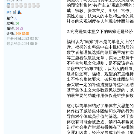
的预设和集体“共产主义”观点说明
威、宗教、资本主义、组织、官僚、
实性方面，认为人的本质和生命的意
精华:
0
社会的宏观制度在人的现实性面前都
发帖:
30
威望:
30 点
2.究竟是集体意义下的疯癫还是经
金钱:
300 RMB
注册时间:2023-03-07
福柯认为“疯癫”并不是简单意义上
最后登录:2024-06-04
斥。福柯的史料集中在中世纪前后的
数学者都谨慎选择的歇斯底里精神病
等主题看似散乱无章，实际上都属于
不符合常规文化规则，是不应该存在
阶段中的“塔布”制度，认为人的鲜
题常以远离、隔绝、观望的态度维持
出不符合集体要求、破坏集体团结的
会采取一定的补偿措施修补这种团结
基于集体主义大多数意见决定的，以
的最主要的功能作用仅仅是维护多数
这可以简单归结好了集体主义思想的
体作出了威胁集体团结和永存的行为
导向对个体成员价值的筛选。对于疾
体极有可能会被放逐。禁闭岛和幽灵
进行社会生产时就被投掷在了被排除
义逐利因素，经济发展成为社会（集