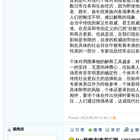
度则是针对现代个体对周围客观力量
数日常任务和生命经历，因为即使他
老、酋长、族长统筹族内各项事务决
人们把晦涩不明、难以解释的现象、
会当中传统的家父长权威、君主权威
准。在尼采和韦伯定义的已然“祛魅
和再次更新。也就是说，在我们现在
影响是有限的，自身的权威由劳动分
制在具体的社会存在中都有着本身的
性质的一部分，专家信息经常会以各
个体对周围事物的解释工具越多，对
一的安排，无需伤神费心，但如果人
场景有非常明显的确定性，个体并不
传统社会更自主的选择机会，但如何
专家体系仅作为经验参考，个体获得
具体附带的风险，个体还要承担由人
相伴，要求个体在作出抉择时要有自
任，人们通过情感承诺，达成现代社
Posted: 2024-06-04 15:44 |
2 楼
杨艳吉