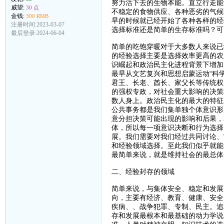
努力活下去的生物本能。直立行走能
威望:
30 点
不稳定的食物供应、各种恶劣的气候
金钱:
300 RMB
早的时候就已经开始了各种各样的经
注册时间:2023-03-07
选择标准还是简单的生存标准吗？可
最后登录:2024-06-04
简单的吃饱穿暖对于大多数人来说已
的经验选择主要是选择效率更高的农
识崛起和政治民主化进程背景下增加
最早从文艺复兴和思想启蒙运动“科
君王、长老、酋长、家父长等传统权
的强权专政，对社会重大影响的决策
数人身上。政治民主化的最大的特征
公共事务都是我们集单独个体意识形
意分担决策可能出现的影响和后果，
体，所以每一项意识决断和行为选择
展。我们需要对我们经过共同讨论、
和经验领域选择。至此我们似乎就能
最简单来说，就是维持社会的最总体
二、经验封存的领域
简单来说，与集体安全、稳定和发展
向，主要有经济、教育、健康、安全
疾病、、战争犯罪、专制、民主。追
存和发展最根本和最基础的动力学说