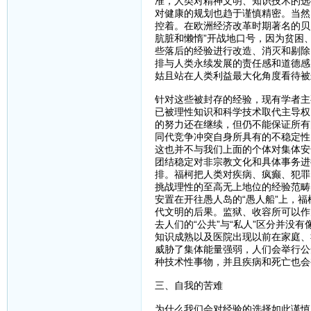
准，人类对精神文明、知识技术的选
对健康的规划也趋于谨慎精密。当然
控着。在欧洲经济改革时期著名的贝
肮脏和懒惰”开战地口号，因为贫困
些落后的经验进行改造、消灭和剔除
排与人类永续发展的责任感和道德感
姑且站在人类利益最大化角度看待被
针对这些被封存的经验，现有学者主
已被理性知识和科学技术取代主导权
的努力还在继续，但仍不能保证所有
同代竞争冲突自身所具有的不稳定性
这也并不与我们上面的个体对集体安
团结稳定对非宗教文化和具体事务进
排。福柯把人类对疾病、疯癫、犯罪
挑战理性的至高无上地位的经验范畴
安置在开往愚人岛的“愚人船”上，
代文明的后果。监狱、收容所可以作
去人们的“公共”与“私人”区分并
知识成熟以及医院出现以前在家庭、
威胁了集体能量强弱，人们会举行公
种技术性事物，并且疾病和死亡也会
三、自我的苦难
为什么我们会对经验的选择如此谨慎