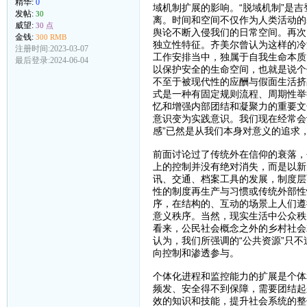
精华:
0
域机制扩展的影响。“脱域机制”是
发帖:
30
离。时间和空间不仅作为人类活动的
威望:
30 点
舆论不断入侵我们的日常空间。再次
金钱:
300 RMB
独立性特征。齐美尔曾认为这样的冷
注册时间:2023-03-07
工作安排当中，独属于自我生命本质
最后登录:2024-06-04
以保护安全的生命空间，也就是说个
不至于被现代性的应酬与假面生活挤
式是一种有固定规则流程、周期性举
忆和增强内部团结和凝聚力的重要文
意识变为实践意识。我们现在经常会
感”已然是从我们本身对意义的追求
前面讨论过了传统外在信仰的衰落，
上的控制并没有绝对消失，而是以新
讯、交通、档案工具的发展，制度层
性的制度再生产与习惯或传统外部性
序，在结构的、互动的场景上人们遵
意义秩序。当然，现实生活中公众秩
看来，公民社会概念之外的乡村社会
认为，我们所强调的“公共资源”只
向控制和渗透参与。
个体化进程和监控能力的扩展是个体
频发、安全得不到保障，需要团结起
效的知识和技能，提升社会系统的整