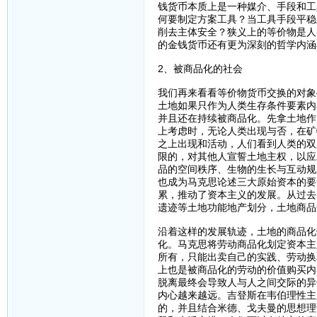
钱货币本质上是一种媒介、手段和工
何要制定方案工具？当工具手段平稳
削去主体安全？狭义上的等价物是人
的金钱货币还有更为深刻的哲学内涵
2、被商品化的社会
我们再来看看等价物货币交换的对象
土地如果只作为人类生存条件要素内
并且还在持续被商品化。先拿土地作
上考虑时，无论人类出现与否，在矿
之上出现和活动，人们看到人类的双
限的，对其他人宣誓土地主权，以应
品的空间秩序、生物的生长与互动规
也成为马克思论述三大原始资本的要
累，推动了资本主义的发展。从过去
遗迹等土地功能地产划分，土地商品
沿着这样的发展轨迹，土地的商品化
化。马克思将劳动商品化划定资本主
所有，只能出卖自己的实践、劳动换
上也是被商品化的劳动的价值购买内
脱离最终会导致人与人之间交际的异
内心越来越远。吉登斯在韦伯理性主
的，并且结合米德、戈夫曼的思想理