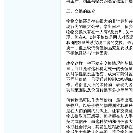
再生产。物品与物品的递交接送开启
二、交换的媒介
物物交换还是存在很大的非计算和共
现行为的最大公平。拿出何种、多少
物物交换只有在一人有A想要B，另
现。但在A、B并不恰好是两人对应
和B的数量关系实现二者的交换。假
换一，但是较低价值物品究竟要以多
下拒绝经济与计算因素。
改变这样一种不稳定交换情况的契机
量，并且允许这种稳定统一的价值量
的时候性质发生改变，成为可商讨置
不同的价值，只要通过控制C对A和B
作。通俗意义上的等价物，表现为各
功能范围以及价值转换率多少等等问
何种物品可以作为等价物，最率出现
等物品。以等价物的物理属性和稀缺
是在人们的契约共识上。让有交换意
物去换取真正想要、但掌握在别人手
契约或信任，而这种契约和信任很大
体或社会行为，其发生过程必定存在
物成为大多数人的共识，等价物的确