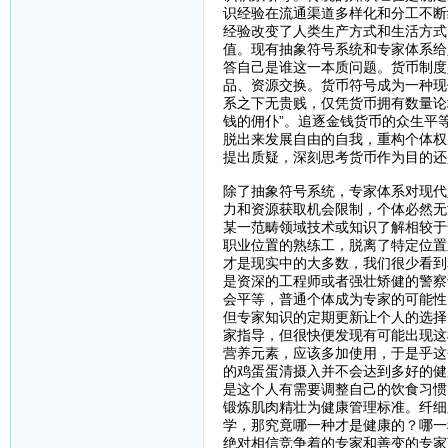
识经验在流通渠道多样化和分工不断
经验改变了人类生产方式和生活方式
值。现有抽象符号系统和专家体系给
答自己是谁这一本质问题。货币制度
品、资源交换。货币符号成为一种现
系之下无贵贱，仅凭货币拥有数量论
钱的佣仆”。追逐金钱货币的众生平
脱出来发展自由的自我，重构个体权
提出质疑，深刻思考货币作为目的还
除了抽象符号系统，专家体系对现代
力和资源获取机会限制，个体必然无
某一范畴领域技术或知识了解相较于
职业位置的熟练工，脱离了特定位置
才是现实中的大多数，我们很少看到
是资深的工程师或者强壮矫健的警察
会平等，普通个体成为专家的可能性
但专家知识的定期更新让个人的选择
家指导，但很快便发现有可能出现这
营养元素，应该多加使用，于是乎这
的鸡蛋蛋清摄入并不会达到多好的健
是这个人有需要调整自己的饮食习惯
锻炼肌肉精壮为健康管理标准。纤细
学，那究竟哪一种才是健康的？哪一
绝对相信竞争着的专家和善变的专家