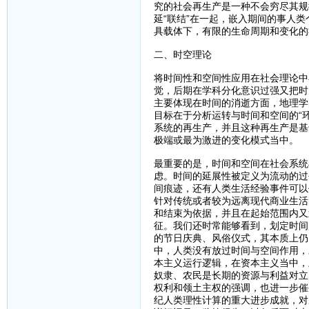
究的社会再生产是一种不会穷尽其规
延“联结”在一起，嵌入期间的事人
具载体下，有限的生命周期和变化的
二、时空理论
将时间性和空间性应用在社会理论中
觉，后期在学科分化意识过强又把时
主要体现在时间的消逝方面，地理学
目标在于分析运转与时间和空间的“
系统的再生产，并且这种再生产是基
极端或最为激进的变化模式当中。
最重要的是，时间和空间在社会系统
虑。时间的延展性被定义为流动的过
间痕迹，还有人类生活经验事件可以
针对传统或者较为远离现代商业生活
和结束为依据，并且在起始范围内又
征。我们还时常能够看到，划定时间
的节日庆典、风俗仪式，其本质上仍
中，人类没有放过时间与空间作用，
本主义运行逻辑，在资本主义当中，
奴隶、农民是长期的资源与利益对立
权利和领土主权的强调，也进一步催
纪人类理性计算的重大进步成就，对