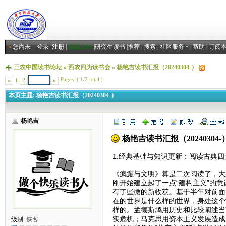
»
您尚未
登录
注册
|
返回主站
|
研究生读书
|
推荐
|
搜索
|
社区服务
|
帮助
|
订阅
三农中国读书论坛
»
西农四为读书会
»
杨艳吉读书汇报（20240304-）
Pages: ( 1/2 total )
«
2
»
1
本页主题:
杨艳吉读书汇报（20240304-）
杨艳吉
杨艳吉读书汇报（20240304-
1.经典基础与知识更新：阅读古典
《疯癫与文明》算是二次阅读了，大三
刚开始建立起了一点“建构主义”的
有了些微的新收获。基于半年对前面
在的世界是什么样的世界，身处这个
样的。孟德斯鸠用历史和比较阐述当
实危机；马克思用资本主义发展造成
级别:
侠客