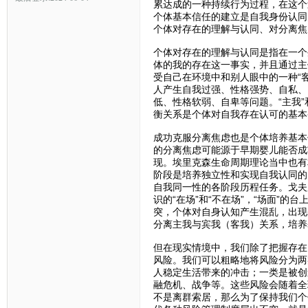
累达成的一种持续行为过程，在这个
个体基本信任的建立是自我身份认同
个体对存在的理解与认同、对分离焦
个体对存在的理解与认同是指在一个生
体的我的存在这一事实，并且通过主
受自己在环境中和别人眼中的一种“
人产生自我过强、性格强势、自私、
低、性格软弱、自卑等问题。“主我”
衡关系是个体对自我存在认可的基本
成功克服分离焦虑也是个体培养基本
的分离焦虑可能源于早期婴儿能否成
现。埃里克森生命周期理论当中也有
阶段是培养独立性和实现自我认同的
自我同一性的各阶段历程任务。戈夫
识的“在场”和“不在场”，“场面”
突，个体对自身认知产生混乱，出现
分离主我与宾我（客我）关系，培养
但在现实情境中，我们除了把握存在
风险。我们可以粗略地将风险分为两
人稳定生活带来的冲击；一类是被创
融危机、战争等。这些风险会随着全
不是离群索居，那么为了保持我们个