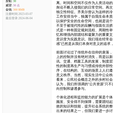
发帖:
30
离。时间和空间不仅作为人类活动的
威望:
30 点
舆论不断入侵我们的日常空间。再次
金钱:
300 RMB
独立性特征。齐美尔曾认为这样的冷
注册时间:2023-03-07
工作安排当中，独属于自我生命本质
最后登录:2024-06-04
以保护安全的生命空间，也就是说个
不至于被现代性的应酬与假面生活挤
式是一种有固定规则流程、周期性举
忆和增强内部团结和凝聚力的重要文
意识变为实践意识。我们现在经常会
感”已然是从我们本身对意义的追求
前面讨论过了传统外在信仰的衰落，
上的控制并没有绝对消失，而是以新
讯、交通、档案工具的发展，制度层
性的制度再生产与习惯或传统外部性
序，在结构的、互动的场景上人们遵
意义秩序。当然，现实生活中公众秩
看来，公民社会概念之外的乡村社会
认为，我们所强调的“公共资源”只
向控制和渗透参与。
个体化进程和监控能力的扩展是个体
频发、安全得不到保障，需要团结起
效的知识和技能，提升社会系统的整
出来的结果之一，但我们要进一步讨