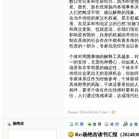
数日常任务和生命经历，因为即使他
老、酋长、族长统筹族内各项事务决
人们把晦涩不明、难以解释的现象、
会当中传统的家父长权威、君主权威
准。在尼采和韦伯定义的已然“祛魅
和再次更新。也就是说，在我们现在
影响是有限的，自身的权威由劳动分
制在具体的社会存在中都有着本身的
性质的一部分，专家信息经常会以各
个体对周围事物的解释工具越多，对
一的安排，无需伤神费心，但如果人
场景有非常明显的确定性，个体并不
传统社会更自主的选择机会，但如何
专家体系仅作为经验参考，个体获得
具体附带的风险，个体还要承担由人
相伴，要求个体在作出抉择时要有自
任，人们通过情感承诺，达成现代社
Posted: 2024-06-04 15:44 |
2 楼
杨艳吉
Re:杨艳吉读书汇报（20240304