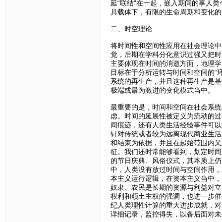
延“联结”在一起，嵌入期间的事人
具载体下，有限的生命周期和变化的
二、时空理论
将时间性和空间性应用在社会理论中
觉，后期在学科分化意识过强又把时
主要体现在时间的消逝方面，地理学
目标在于分析运转与时间和空间的“
系统的再生产，并且这种再生产是基
极端或最为激进的变化模式当中。
最重要的是，时间和空间在社会系统
虑。时间的延展性被定义为流动的过
间痕迹，还有人类生活经验事件可以
针对传统或者较为远离现代商业生活
和结束为依据，并且在起始范围内又
征。我们还时常能够看到，划定时间
的节日庆典、风俗仪式，其本质上仍
中，人类没有放过时间与空间作用，
本主义运行逻辑，在资本主义当中，
奴隶、农民是长期的资源与利益对立
权利和领土主权的强调，也进一步催
纪人类理性计算的重大进步成就，对
详细记录，监控得失，以备后面对未