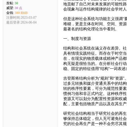
发帖:
30
地贡献了自己对未来发展的可能性路
威望:
30 点
会现象与运作结构规律的社会学对人
金钱:
300 RMB
注册时间:2023-03-07
但是这种社会系统与功能主义强调“
最后登录:2024-06-04
堆砌，更是主体在时间、空间、资源
最著名的结构化理论当中看到。
一、制度与资源
结构和社会系统在涵义存在差异。社
具有情境实践特征。而存在于时空当
在，在现实的物质载体或精神产品都
构无疑是很恰当的。在分析社会行动
稳、固定的特征借用“结构”一词表述
吉登斯将结构分析为“规则”和“资
过多元转换和媒介变通关系中的结构
转的秩序性要素，可分为规范性要素
惯例习俗和非正式约定。这种秩序性
资源又可以划分为配置性资源和权威
配，主要包括物质产品以及在其生产
研究社会结构相当于研究社会的再生
够保持总体稳定，但人无可避免社会
究的社会再生产是一种不会穷尽其规