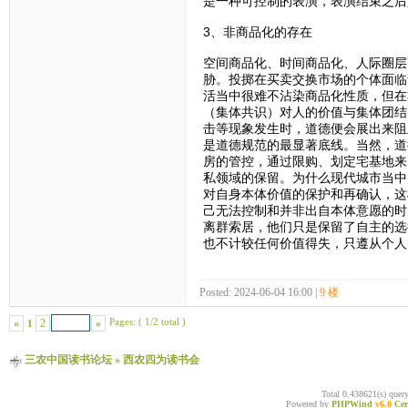
是一种可控制的表演，表演结束之后
3、非商品化的存在
空间商品化、时间商品化、人际圈层
胁。投掷在买卖交换市场的个体面临
活当中很难不沾染商品化性质，但在
（集体共识）对人的价值与集体团结
击等现象发生时，道德便会展出来阻
是道德规范的最显著底线。当然，道
房的管控，通过限购、划定宅基地来
私领域的保留。为什么现代城市当中
对自身本体价值的保护和再确认，这
己无法控制和并非出自本体意愿的时
离群索居，他们只是保留了自主的选
也不计较任何价值得失，只遵从个人
Posted: 2024-06-04 16:00 |
9 楼
Pages: ( 1/2 total )
«
2
»
1
三农中国读书论坛
»
西农四为读书会
Total 0.438621(s) quer
Powered by
PHPWind
v6.0
Cer