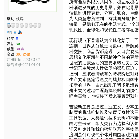
所有差别界限的共同体。极左或极右
种渐进发展的历史背景，并在此背景
转机制进行更新、分离、联合、重组
为人类意志所控制，有其自身规律性
级别:
侠客
较量，是我们现在的生活方式。”全
现代性。全球化和现代性二者存在密
精华:
0
现行观点下普遍认为全球化始于十五
发帖:
30
连接，世界从分散走向集中。新航路
威望:
30 点
种交换、商品货币流通、人口贸易流
金钱:
300 RMB
思想文化更新与不同精神价值的更新
注册时间:2023-03-07
世纪的启蒙运动的重要承转动力。文
最后登录:2024-06-04
世纪天主教对人性欲望的强烈压迫，
控制，应该看清就有的特权阶层对财
生产要素低流通速度的城邦和国家中
拓新的世界，由此出现了诸多航海冒
走出去的过程中逐渐摆脱封闭的惯性
呼声高涨，也衔接了后来轰轰烈烈的
吉登斯主要是通过工业主义、资本主
制度的脱域机制以及制度反身性这三
工具发达、人类通讯技术发明和不断
跨时空保留，即人类行为选择和认知
识又判定其和我们密切联系的事物保
度则是针对现代个体对周围客观力量