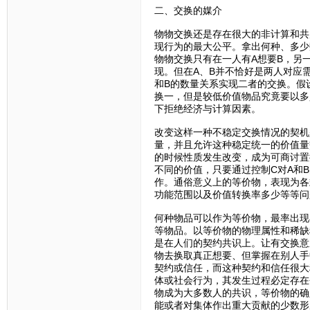
二、交换的媒介
物物交换还是存在很大的非计算和共
现行为的最大公平。拿出何种、多少
物物交换只有在一人有A想要B，另
现。但在A、B并不恰好是两人对应
和B的数量关系实现二者的交换。假
换一，但是较低价值物品究竟要以多
下拒绝经济与计算因素。
改变这样一种不稳定交换情况的契机
量，并且允许这种稳定统一的价值量
的时候性质发生改变，成为可商讨置
不同的价值，只要通过控制C对A和B
作。通俗意义上的等价物，表现为各
功能范围以及价值转换率多少等等问
何种物品可以作为等价物，最率出现
等物品。以等价物的物理属性和稀缺
是在人们的契约共识上。让有交换意
物去换取真正想要、但掌握在别人手
契约或信任，而这种契约和信任很大
体或社会行为，其发生过程必定存在
物成为大多数人的共识，等价物的确
能或者对集体作出重大贡献的少数形