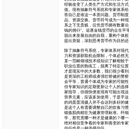
经验改变了人类生产方式和生活方式
值。现有抽象符号系统和专家体系给
答自己是谁这一本质问题。货币制度
品、资源交换。货币符号成为一种现
系之下无贵贱，仅凭货币拥有数量论
钱的佣仆”。追逐金钱货币的众生平
脱出来发展自由的自我，重构个体权
提出质疑，深刻思考货币作为目的还
除了抽象符号系统，专家体系对现代
力和资源获取机会限制，个体必然无
某一范畴领域技术或知识了解相较于
职业位置的熟练工，脱离了特定位置
才是现实中的大多数，我们很少看到
是资深的工程师或者强壮矫健的警察
会平等，普通个体成为专家的可能性
但专家知识的定期更新让个人的选择
家指导，但很快便发现有可能出现这
营养元素，应该多加使用，于是乎这
的鸡蛋蛋清摄入并不会达到多好的健
是这个人有需要调整自己的饮食习惯
锻炼肌肉精壮为健康管理标准。纤细
学，那究竟哪一种才是健康的？哪一
绝对相信竞争着的专家和善变的专家
信任也是一种选择信任。