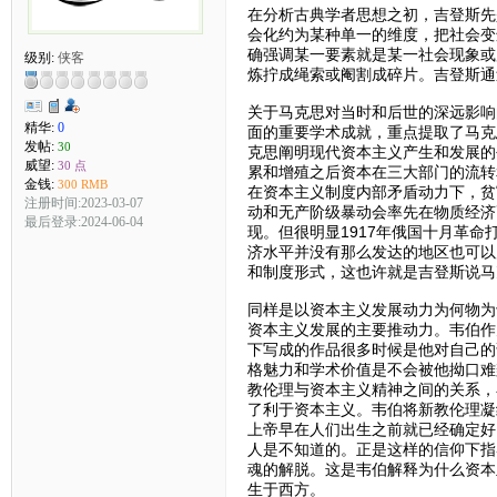
在分析古典学者思想之初，吉登斯先
会化约为某种单一的维度，把社会变
确强调某一要素就是某一社会现象或
级别:
侠客
炼拧成绳索或阉割成碎片。吉登斯通
关于马克思对当时和后世的深远影响
精华:
0
面的重要学术成就，重点提取了马克
发帖:
30
克思阐明现代资本主义产生和发展的
威望:
30 点
累和增殖之后资本在三大部门的流转
金钱:
300 RMB
在资本主义制度内部矛盾动力下，贫
注册时间:2023-03-07
动和无产阶级暴动会率先在物质经济
最后登录:2024-06-04
现。但很明显1917年俄国十月革
济水平并没有那么发达的地区也可以
和制度形式，这也许就是吉登斯说马
同样是以资本主义发展动力为何物为
资本主义发展的主要推动力。韦伯作
下写成的作品很多时候是他对自己的
格魅力和学术价值是不会被他拗口难
教伦理与资本主义精神之间的关系，
了利于资本主义。韦伯将新教伦理凝
上帝早在人们出生之前就已经确定好
人是不知道的。正是这样的信仰下指
魂的解脱。这是韦伯解释为什么资本
生于西方。