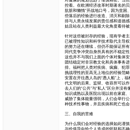
对健康的规划也趋于谨慎精密。当然
控着。在欧洲经济改革时期著名的贝
肮脏和懒惰”开战地口号，因为贫困
些落后的经验进行改造、消灭和剔除
排与人类永续发展的责任感和道德感
姑且站在人类利益最大化角度看待被
针对这些被封存的经验，现有学者主
已被理性知识和科学技术取代主导权
的努力还在继续，但仍不能保证所有
同代竞争冲突自身所具有的不稳定性
这也并不与我们上面的个体对集体安
团结稳定对非宗教文化和具体事务进
排。福柯把人类对疾病、疯癫、犯罪
挑战理性的至高无上地位的经验范畴
安置在开往愚人岛的“愚人船”上，
代文明的后果。监狱、收容所可以作
去人们的“公共”与“私人”区分并
知识成熟以及医院出现以前在家庭、
威胁了集体能量强弱，人们会举行公
种技术性事物，并且疾病和死亡也会
三、自我的苦难
为什么我们会对经验的选择如此谨慎
与价值导向给个人造成的怀疑和不确