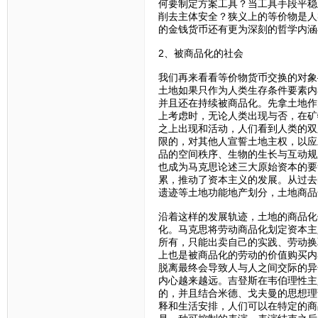
何要制定方案工具？当工具手段平稳
削去主体安全？狭义上的等价物是人
的金钱货币还有更为深刻的哲学内涵
2、被商品化的社会
我们再来看看等价物货币交换的对象
土地如果只作为人类生存条件要素内
并且还在持续被商品化。先拿土地作
上考虑时，无论人类出现与否，在矿
之上出现和活动，人们看到人类的双
限的，对其他人宣誓土地主权，以应
品的空间秩序、生物的生长与互动规
也成为马克思论述三大原始资本的要
累，推动了资本主义的发展。从过去
遗迹等土地功能地产划分，土地商品
沿着这样的发展轨迹，土地的商品化
化。马克思将劳动商品化划定资本主
所有，只能出卖自己的实践、劳动换
上也是被商品化的劳动的价值购买内
脱离最终会导致人与人之间交际的异
内心越来越远。吉登斯在韦伯理性主
的，并且结合米德、戈夫曼的思想理
释和生活安排，人们可以在特定的商