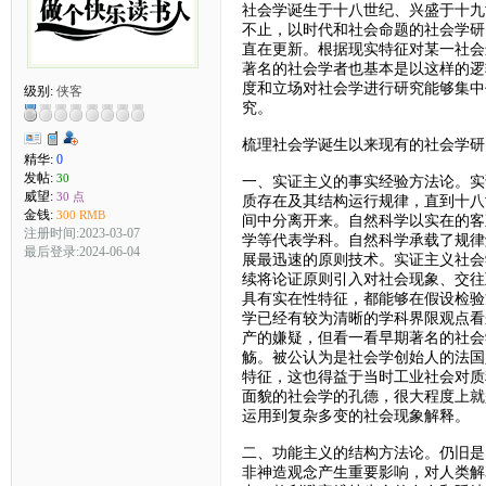
社会学诞生于十八世纪、兴盛于十九
不止，以时代和社会命题的社会学研
直在更新。根据现实特征对某一社会
著名的社会学者也基本是以这样的逻
度和立场对社会学进行研究能够集中
级别:
侠客
究。
梳理社会学诞生以来现有的社会学研
精华:
0
发帖:
30
一、实证主义的事实经验方法论。实
威望:
30 点
质存在及其结构运行规律，直到十八
金钱:
300 RMB
间中分离开来。自然科学以实在的客
注册时间:2023-03-07
学等代表学科。自然科学承载了规律
最后登录:2024-06-04
展最迅速的原则技术。实证主义社会
续将论证原则引入对社会现象、交往
具有实在性特征，都能够在假设检验
学已经有较为清晰的学科界限观点看
产的嫌疑，但看一看早期著名的社会
觞。被公认为是社会学创始人的法国
特征，这也得益于当时工业社会对质
面貌的社会学的孔德，很大程度上就
运用到复杂多变的社会现象解释。
二、功能主义的结构方法论。仍旧是
非神造观念产生重要影响，对人类解