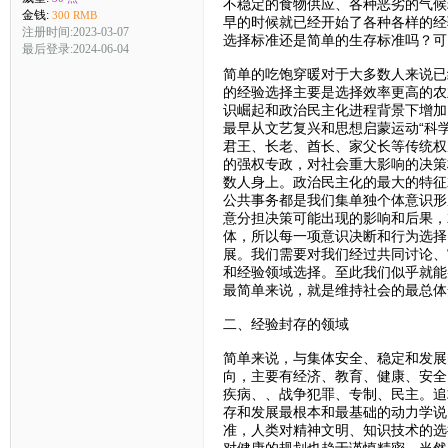
不稳定的食物供应、各种恶劣的气候
金钱:
300 RMB
早的时候就已经开始了各种各样的经
注册时间:2023-03-07
选择标准还是简单的生存标准吗？可
最后登录:2024-06-04
简单的吃饱穿暖对于大多数人来说已
的经验选择主要是选择效率更高的农
识崛起和政治民主化进程背景下增加
最早从文艺复兴和思想启蒙运动“科
君王、长老、酋长、家父长等传统权
的强权专政，对社会重大影响的决策
数人身上。政治民主化的最大的特征
公共事务都是我们集单独个体意识形
意分担决策可能出现的影响和后果，
体，所以每一项意识决断和行为选择
展。我们需要对我们经过共同讨论、
和经验领域选择。至此我们似乎就能
最简单来说，就是维持社会的最总体
二、经验封存的领域
简单来说，与集体安全、稳定和发展
向，主要有经济、教育、健康、安全
疾病、、战争犯罪、专制、民主。追
存和发展最根本和最基础的动力学说
准，人类对精神文明、知识技术的选