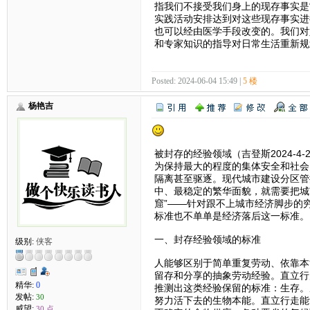
指我们不接受我们身上的现存事实是
实践活动安排达到对这些现存事实进
也可以经由医学手段改变的。我们对
和专家知识的指导对日常生活重新规
Posted: 2024-06-04 15:49 |
5 楼
杨艳吉
被封存的经验领域（吉登斯2024-4-
为保持最大的程度的集体安全和社会
隔离甚至驱逐。现代城市建设分区管
中、最稳定的繁华面貌，就需要把城
窟”——针对跟不上城市经济脚步的
标准也不单单是经济落后这一标准。
一、封存经验领域的标准
级别:
侠客
人能够区别于简单重复劳动、依靠本
留存和分享的抽象劳动经验。直立行
精华:
0
推测出这类经验保留的标准：生存。
发帖:
30
努力活下去的生物本能。直立行走能
威望:
30 点