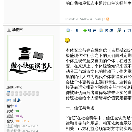
的自我秩序状态中通过自主选择的生
Posted: 2024-06-04 15:46 |
3 楼
杨艳吉
本体安全与存在性焦虑（吉登斯2024-
极盛现代性社会之下的人们面对定期
个体是现代意义自由的个体，在过去
变。在来源上，个体经验知识来源不
动分工与城市文化的推动下，作为掌
集的陌生人成为现代个体获得实践经
会让个体更具自主选择特性。这种自
接受命运安排到”拒绝给定的“方法
级别:
侠客
仰被证伪而后者道德标准未证实的世
传统社会给个人情绪与价值安定都带
精华:
0
一、信任与焦虑
发帖:
30
威望:
30 点
“信任”在社会科学中，信任被认为
金钱:
300 RMB
律和其先前的承诺。相互依赖表示双
注册时间:2023-03-07
相关，己方利益必须靠对方才能实现
最后登录:2024-06-04