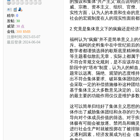
的预设和集体“共产主义”观点说明
威、宗教、资本主义、组织、官僚、
实性方面，认为人的本质和生命的意
精华:
0
社会的宏观制度在人的现实性面前都
发帖:
30
威望:
30 点
2.究竟是集体意义下的疯癫还是经
金钱:
300 RMB
注册时间:2023-03-07
福柯认为“疯癫”并不是简单意义上
最后登录:2024-06-04
斥。福柯的史料集中在中世纪前后的
数学者都谨慎选择的歇斯底里精神病
等主题看似散乱无章，实际上都属于
不符合常规文化规则，是不应该存在
阶段中的“塔布”制度，认为人的鲜
题常以远离、隔绝、观望的态度维持
出不符合集体要求、破坏集体团结的
会采取一定的补偿措施修补这种团结
基于集体主义大多数意见决定的，以
的最主要的功能作用仅仅是维护多数
这可以简单归结好了集体主义思想的
体作出了威胁集体团结和永存的行为
导向对个体成员价值的筛选。对于疾
体极有可能会被放逐。禁闭岛和幽灵
进行社会生产时就被投掷在了被排除
义逐利因素，经济发展成为社会（集