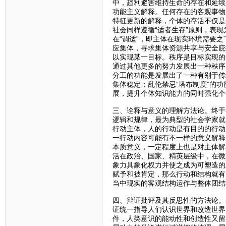
中，趋利避害维持生命的存在和延续
功能主义解释。任何存在的客观事物
特征更新的解释，个体的存活不仅是
社会同样遵循“适者生存”原则，表
在“调适”，即主体在现实环境需要
应集体，寻求集体资源共享与安全庇
以实现某一目标。秩序是目标实现的
通过其他更多的努力发展出一种秩序
分工的功能是发展出了一种有别于传
集体稳定；乱伦禁忌“塔布制度”的
展，提升个体知识能力的同时强化个
三、诠释与意义的理解方法论。终于
逻辑和规律，最为典型的社会学家就
行动主体，人的行动是有目的的行动
一行动内容可能有不一样的意义解释
本质意义，一定程度上也是对主体解
活在政治、国家、精英层级中，在微
象力具象化权力并使之成为可塑造的
赋予和被肯定，那么行动和结构就有
当中现实的客观结构运作与整体团结
四、辩证批评及其反思性的方法论。
证统一指导人们认识世界和改造世界
件，人类意识的能动性和创造性又留