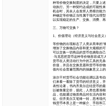
种等价物交换制度的决定，只要上述
动执行。另一种契约达成的可能性来
机会时，其余人会发挥人类模仿能力
种确定等价物正当性属于现代法理型
以实现稳定的生产、交换、消费、再
三、万物可交换？
1、价值理论（经济意义与社会意义
等价物的出现标志了人类从简单的“物
增加了交换物品内容和更大规模的可
可以交换一切商品的货币也摘取自己
·马克思把货币这种等价物形容成万
货币在人类活动行为中的工具的无条
价值，并且在交换意愿和货币等价物
值向社会普遍范围内的抽象意义上的
涂尔干对货币社会功能论调以及韦伯
们来看一看除了货币的经济意义，齐
表性论著，书内齐美尔总结货币的最
以被衡量定价，据此，人类也逐渐根
品，也能通过物质商品对生活内容和
征。但齐美尔又笔锋一转，思考现代
钱货币本质上是一种媒介、手段和工