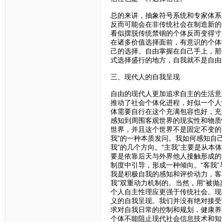
总的来讲，抽象符号系统和专家体系
反而可能会在非传统社会在制造新的
看似摆脱传统禁锢的个体反而变得寸
在诸多价值选择面前，有意识的个体
己的选择。自由掌握在自己手上，那
式选择盛行的地方，自我就不是自由
三、现代人的自我呈现
自由的现代人更加追求自主的生活意
推动了社会个体化进程，好似一个人
体需要自行在这个充满包容也好，充
感知到周围客观世界的现实性和物质
世界，并且这个世界不是固定不变的
我”的一种本质发问。我如何感知自
我”的几个方向。“主我”主要是从本
要是依靠后天与外界他人接触形成的
制度中引导，形成一种倾向。“客我
我是积极自我的感知和评价动力，客
我”双重动力机制的。当然，用“被
个人自主性理应更强于传统社会。现
义的自我呈现。我们并没有绝对接受
求对自我日常的控制和规划，健康养
个体不能阻止现代社会信息技术和知