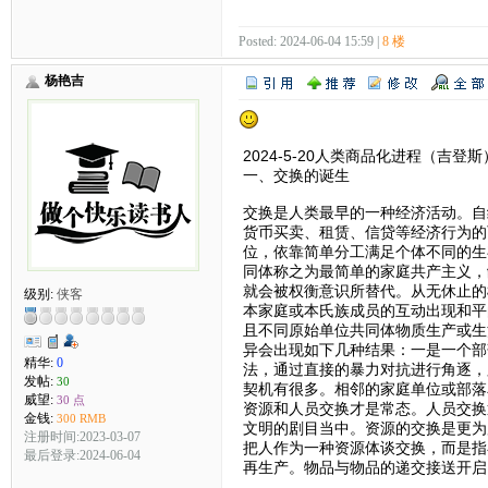
Posted: 2024-06-04 15:59 |
8 楼
杨艳吉
2024-5-20人类商品化进程（吉登斯
一、交换的诞生
交换是人类最早的一种经济活动。自
货币买卖、租赁、信贷等经济行为的
位，依靠简单分工满足个体不同的生
同体称之为最简单的家庭共产主义，
就会被权衡意识所替代。从无休止的
级别:
侠客
本家庭或本氏族成员的互动出现和平
且不同原始单位共同体物质生产或生
异会出现如下几种结果：一是一个部
精华:
0
法，通过直接的暴力对抗进行角逐，
发帖:
30
契机有很多。相邻的家庭单位或部落
威望:
30 点
资源和人员交换才是常态。人员交换
金钱:
300 RMB
文明的剧目当中。资源的交换是更为
注册时间:2023-03-07
把人作为一种资源体谈交换，而是指
最后登录:2024-06-04
再生产。物品与物品的递交接送开启