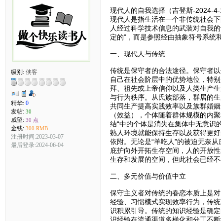
现代人的自我选择（吉登斯-2024-4-
现代人是指生活在一个非传统社会下
人经过科学技术信息的武装对自我的
定的”，而是参照经由抽象符号系统
一、现代人与传统
传统是保守者的合法途径。保守者以
级别:
侠客
自己在社会阶层中的优势地位，特别
拜、祖先或上帝信仰以及人类生产生
与行为秩序。从氏族部落，群居的生
精华:
0
共同生产提高实践效率以及族群婚姻
发帖:
30
（效益），个体随着群体规模的内聚
威望:
30 点
结“中的个体是消失在集体中无意识
金钱:
300 RMB
熟人环境就能保持生存以及获得更好
注册时间:2023-03-07
依附。无论是“羊吃人”的被迫无奈
最后登录:2024-06-04
庇护向外开拓生存空间，人的开放性
生存和发展的空间，但此社会已经不
二、多元价值与价值中立
保守主义者对传统的眷恋本质上是对
经验、习惯模式实现效率行为，传统
识积累引导。传统的知识经验是确定
识经验在流通渠道多样化和分工不断