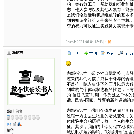
的一类有效工具，帮助我们折叠和抽
志、他人参与以及其他因素有可能会
是我们物质活动和思维跳转的基本条
到的知识变迁给人带来的安全危机，
夺的权力可以通过实践努力实现未来
Posted: 2024-06-04 15:48 |
4 楼
杨艳吉
内部指涉性与反身性自我监控（吉登斯20
过去的我们习惯了屈从于外界的合理
不反抗、隐入集体下的面具以最大程
到重构与个体赋权进程的推进，旧有
的“信任悬置”时期，作为独立个体
话、民族-国家、教育的新的道德约
内部指涉性与我们个体生命周期历程
级别:
侠客
过程一方面是生物量的增减变化，另
体体验生命的历程，每一个人的生命
征。其次，我们的生命历程在地域流
精华:
0
域机制扩展的影响。“脱域机制”是