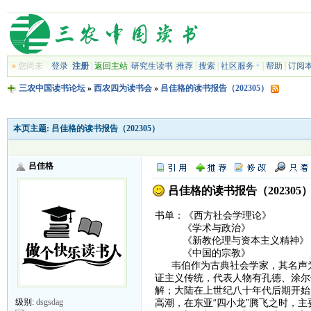
»
您尚未
登录
注册
|
返回主站
|
研究生读书
|
推荐
|
搜索
|
社区服务
|
帮助
|
订阅
三农中国读书论坛
»
西农四为读书会
»
吕佳格的读书报告（202305）
本页主题:
吕佳格的读书报告（202305）
吕佳格
吕佳格的读书报告（202305
书单：《西方社会学理论》
《学术与政治》
《新教伦理与资本主义精神》
《中国的宗教》
韦伯作为古典社会学家，其名声为
证主义传统，代表人物有孔德、涂尔
解；大陆在上世纪八十年代后期开始
高潮，在东亚“四小龙”腾飞之时，
级别:
dsgsdag