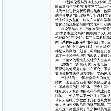
《新教伦理与资本主义精神》是韦伯
欧家族商号类型的“资本主义”工商
成为韦伯进行分析说明的焦点，他同
的理性规划与纪律取向，将盈利与“
带来经济效益的，建立在自然科学和
文化价值观是如何影响文化和行动的
在论证结构上，韦伯在第一部分的
后对“资本主义精神”和路德的“天
伦理间的“亲和性”；其二是宗教运
间有某种内在的亲和性存在的话，应
本书两个主题分别是：什么是资本
神是依靠勤勉、刻苦，利用健全的会
成了一个经济合理性的观念，并成为
为一个整体的理性主义对于人生基本
1905年《新教伦理》发表以后，
而探讨其他研究对象，在研究中国宗
文明都是在诸多因素作用下交融体现
韦伯认为，中国社会最大的特点之
结构，论证王安石变法的失败正是证
中国城市里的职业团体、行会对其中
往形成个人毫条件的依存与商业行会
团体，并使之牢系某一职业；韦伯认
带从未断绝，宗教团体具有凝聚力和
会，从而形成政治性的财产聚积。韦
立或这冲突也反映了民众和精英阶层