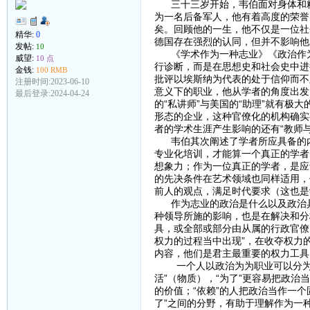
三十三岁开始，韦伯面对身体和精
为一名后备军人，他有着高度的荣誉
矣。回顾他的一生，他不仅是一位社
精华:
0
德国存在强烈的认同，但并不影响他
发帖:
10
《学术作为一种志业》《政治作为
威望:
10 点
行诊断，而是在思想史和社会史中进
金钱:
100 RMB
批评以埃斯纳为代表的处于信仰而不
注册时间:2023-06-10
意义下的职业，他从学者的角度出发
最后登录:2024-04-24
的“私讲师”与美国的“助理”就有极
形态的企业，这种官僚化的机构确实
者的学术生涯产生影响的还有“教师
韦伯其次阐述了学者所应具备的内
专业化培训，才能算一个真正的学者
想象力；作为一位真正的学者，是应
的先决条件在艺术领域也同样适用，
前人的观点，满足时代要求（这也是
作为志业的政治是什么以及政治具
种领导所施的影响，也是在解决和分
具，或全部或部分由从属的行政官僚
权力的过程当中出现”，在收夺权力
内容，他们是君主最重要的权力工具
一个人以政治为为职业可以分为两种
活”（物质），“为了”更容易把政
的价值；“依赖”的人把政治当作一个
了”之间的分野，有助于理解作为一