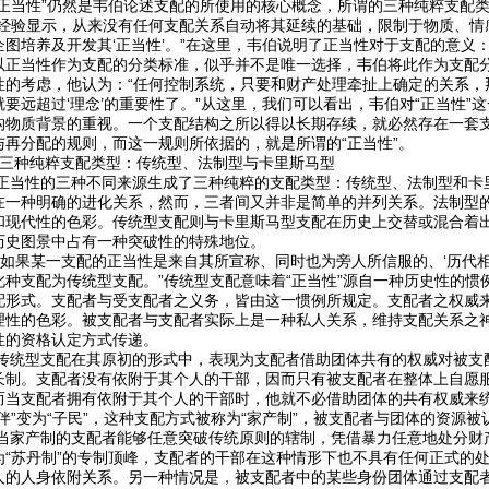
“正当性”仍然是韦伯论述支配的所使用的核心概念，所谓的三种纯粹支配
“经验显示，从来没有任何支配关系自动将其延续的基础，限制于物质、情
企图培养及开发其‘正当性’。”在这里，韦伯说明了正当性对于支配的意义
以正当性作为支配的分类标准，似乎并不是唯一选择，韦伯将此作为支配
性的考虑，他认为：“任何控制系统，只要和财产处理牵扯上确定的关系，那
就要远超过‘理念’的重要性了。”从这里，我们可以看出，韦伯对“正当性”
构物质背景的重视。一个支配结构之所以得以长期存续，就必然存在一套
与再分配的规则，而这一规则所依据的，就是所谓的“正当性”。
）三种纯粹支配类型：传统型、法制型与卡里斯马型
性的三种不同来源生成了三种纯粹的支配类型：传统型、法制型和卡里
在一种明确的进化关系，然而，三者间又并非是简单的并列关系。法制型
和现代性的色彩。传统型支配则与卡里斯马型支配在历史上交替或混合着
历史图景中占有一种突破性的特殊地位。
果某一支配的正当性是来自其所宣称、同时也为旁人所信服的、‘历代相
此种支配为传统型支配。”传统型支配意味着“正当性”源自一种历史性的惯
配形式。支配者与受支配者之义务，皆由这一惯例所规定。支配者之权威
理性的色彩。被支配者与支配者实际上是一种私人关系，维持支配关系之
性的资格认定方式传递。
型支配在其原初的形式中，表现为支配者借助团体共有的权威对被支配
长制。支配者没有依附于其个人的干部，因而只有被支配者在整体上自愿
而当支配者拥有依附于其个人的干部时，他就不必借助团体的共有权威来
伙伴”变为“子民”，这种支配方式被称为“家产制”，被支配者与团体的资源
产制的支配者能够任意突破传统原则的辖制，凭借暴力任意地处分财产
为“苏丹制”的专制顶峰，支配者的干部在这种情形下也不具有任何正式的
人的人身依附关系。另一种情况是，被支配者中的某些身份团体通过支配