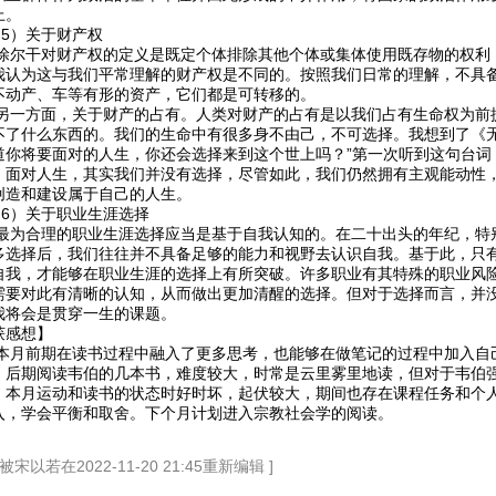
上。
）关于财产权
干对财产权的定义是既定个体排除其他个体或集体使用既存物的权利，
我认为这与我们平常理解的财产权是不同的。按照我们日常的理解，不具
不动产、车等有形的资产，它们都是可转移的。
方面，关于财产的占有。人类对财产的占有是以我们占有生命权为前提
不了什么东西的。我们的生命中有很多身不由己，不可选择。我想到了《无
道你将要面对的人生，你还会选择来到这个世上吗？”第一次听到这句台词
，面对人生，其实我们并没有选择，尽管如此，我们仍然拥有主观能动性
创造和建设属于自己的人生。
）关于职业生涯选择
合理的职业生涯选择应当是基于自我认知的。在二十出头的年纪，特别
多选择后，我们往往并不具备足够的能力和视野去认识自我。基于此，只
自我，才能够在职业生涯的选择上有所突破。许多职业有其特殊的职业风
需要对此有清晰的认知，从而做出更加清醒的选择。但对于选择而言，并
我将会是贯穿一生的课题。
获感想】
前期在读书过程中融入了更多思考，也能够在做笔记的过程中加入自己
。后期阅读韦伯的几本书，难度较大，时常是云里雾里地读，但对于韦伯
。本月运动和读书的状态时好时坏，起伏较大，期间也存在课程任务和个
入，学会平衡和取舍。下个月计划进入宗教社会学的阅读。
被宋以若在2022-11-20 21:45重新编辑 ]