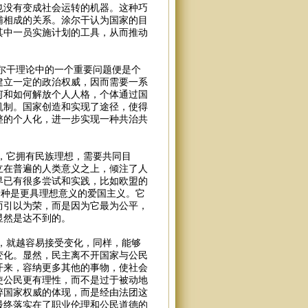
也没有变成社会运转的机器。这种巧
辅相成的关系。涂尔干认为国家的目
其中一员实施计划的工具，从而推动
干理论中的一个重要问题便是个
建立一定的政治权威，因而需要一系
何和如何解放个人人格，个体通过国
机制。国家创造和实现了途径，使得
整的个人化，进一步实现一种共治共
它拥有民族理想，需要共同目
立在普遍的人类意义之上，倾注了人
界已有很多尝试和实践，比如欧盟的
一种是更具理想意义的爱国主义。它
而引以为荣，而是因为它最为公平，
显然是达不到的。
就越容易接受变化，同样，能够
变化。显然，民主离不开国家与公民
开来，容纳更多其他的事物，使社会
使公民更有理性，而不是过于被动地
粹国家权威的体现，而是经由法团这
最终落实在了职业伦理和公民道德的