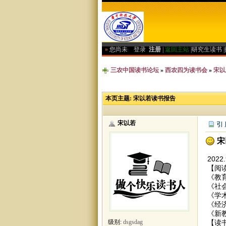
»
您尚未
登录
注册
|
返回主站
|
研究生读书
|
三农中国读书论坛
»
西农四为读书会
»
宋以
本页主题:
宋以若读书报告
宋以若
宋
2022.
【阅
《教
《社
《学
《经
《新
【读
级别:
dsgsdag