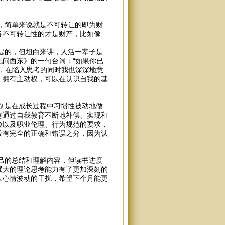
简单来说就是不可转让的即为财
备不可转让性的才是财产，比如像
的，但坦白来讲，人活一辈子是
问西东》的一句台词：“如果你已
，在陷入思考的同时我也深深地意
，拥有主动权，可以在认识自我的基
是在成长过程中习惯性被动地做
有通过自我教育不断地补偿、实现和
险以及职业伦理、行为规范的要求，
没有完全的正确和错误之分，因为认
的总结和理解内容，但读书进度
强大的理论思考能力有了更加深刻的
人心情波动的干扰，希望下个月能更