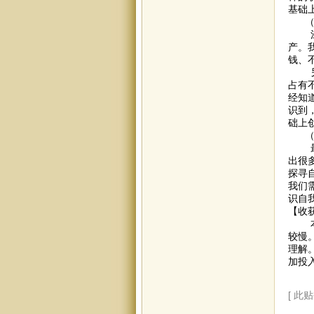
基础
（5
涂尔
产。
钱、
另一
占有
经知
识到
础上
（6
最为
出很
探寻
我们
识自
【收
本月
较慢
理解
加投
[ 此贴