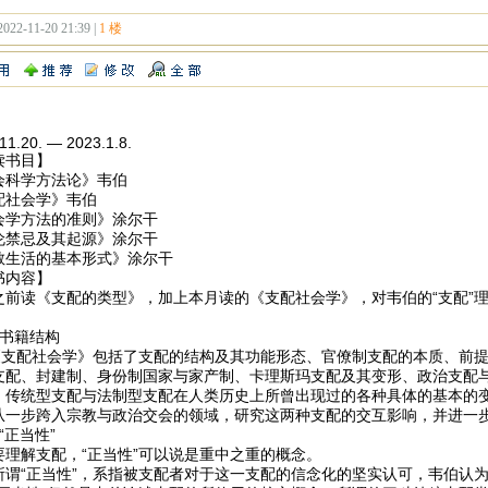
2022-11-20 21:39 |
1 楼
11.20. — 2023.1.8.
读书目】
会科学方法论》韦伯
配社会学》韦伯
会学方法的准则》涂尔干
伦禁忌及其起源》涂尔干
教生活的基本形式》涂尔干
书内容】
读《支配的类型》，加上本月读的《支配社会学》，对韦伯的“支配”理
）书籍结构
配社会学》包括了支配的结构及其功能形态、官僚制支配的本质、前提
支配、封建制、身份制国家与家产制、卡理斯玛支配及其变形、政治支配
、传统型支配与法制型支配在人类历史上所曾出现过的各种具体的基本的
从一步跨入宗教与政治交会的领域，研究这两种支配的交互影响，并进一
“正当性”
解支配，“正当性”可以说是重中之重的概念。
“正当性”，系指被支配者对于这一支配的信念化的坚实认可，韦伯认为