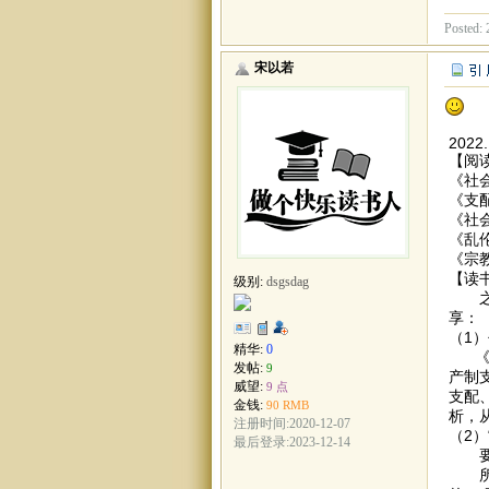
Posted: 
宋以若
2022.
【阅
《社
《支
《社
《乱
《宗
【读
级别:
dsgsdag
之前
享：
（1
精华:
0
《支
发帖:
9
产制
威望:
9 点
支配
金钱:
90 RMB
析，
注册时间:2020-12-07
（2）
最后登录:2023-12-14
要理
所谓