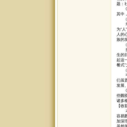
题：
《学
其中
（1
培养
为“
人的
族的
（2
按照
生的
起这
餐式
（3
韦伯
们虽
发展
《经
些囫
诸多
【收
本月
容易
加深
虽然