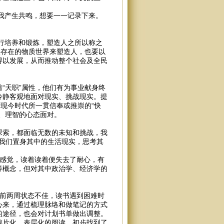
我产生共鸣，想要一一记录下来。
培养和锻炼，塑造人之所以称之
实存在的物质世界来塑造人，也要以
得以发展，从而推动整个社会及全民
“天职”属性，他们有为事业献身终
冷静客观地面对现实、挑战现实。提
现今时代所一贯信奉或推崇的“快
、理智的心态面对。
探索，都面临无数的未知和挑战，我
解我们置身其中的生活现实，思考其
的感觉，读着读着便失去了耐心，有
等概念，但对其中政治学、经济学的
前两周状态不佳，读书遇到困难时
心来，通过梳理脉络和做笔记的方式
的途径，也会对计划书单做出调整。
碎片化、表层化的阅读，初步找到了