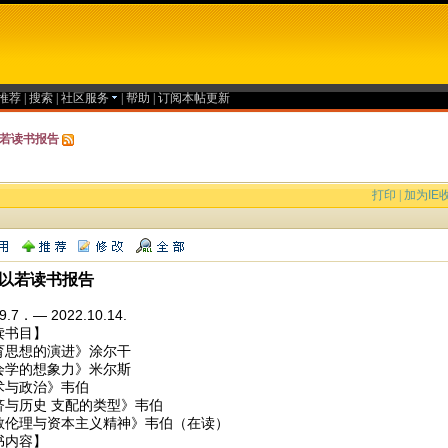
推荐
|
搜索
|
社区服务
|
帮助
|
订阅本帖更新
若读书报告
打印
|
加为IE
以若读书报告
9.7．— 2022.10.14.
读书目】
育思想的演进》涂尔干
会学的想象力》米尔斯
术与政治》韦伯
济与历史 支配的类型》韦伯
教伦理与资本主义精神》韦伯（在读）
书内容】