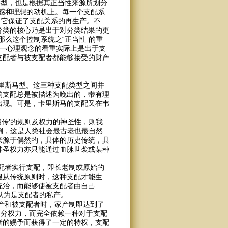
类型，也是根据其正当性来源所划分
感和理想的动机上。每一个支配系
：它保证了支配关系的再生产。不
分类的核心乃是出于对分类结果的更
么这个控制系统之“正当性”的重
这一心理观念的看重实际上是出于支
支配者与被支配者都能够接受的财产
斯马型。这三种支配类型之间并
的支配总是被描述为晚出的，带有理
出现。可是，卡里斯马的支配又在韦
传’的规则及权力的神圣性，则我
例，这是人类社会最古老也最自然
来源于偶然的，具体的历史传统，具
神圣权力亦只能通过血脉世袭或某种
者实行支配，即长老制或原始的
服从传统原则时，这种支配才能生
统治，而能够使被支配者由自己
被认为是支配者的私产。
和被支配者时，家产制即达到了
处分权力，而完全依赖一种对于支配
者的赐予而获得了一定的特权，支配