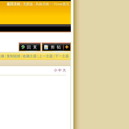
返回主站
|
无图版
|
风格切换
|
Home首页
收藏
|
复制链接
|
收藏主题
|
上一主题
|
下一主题
小
中
大