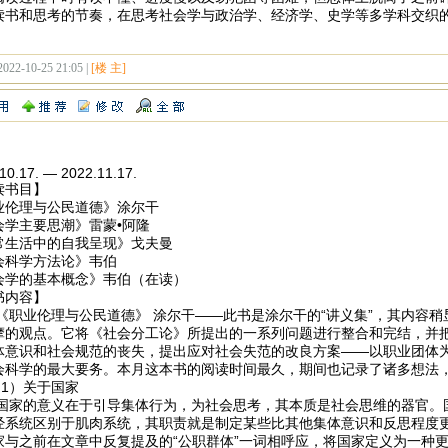
读书和思考的节奏，在思考社会学与政治学、经济学、史学等多学科交织
2022-10-25 21:05 |
[楼 主]
10.17. — 2022.11.17.
读书目】
业伦理与公民道德》涂尔干
会学主要思潮》雷蒙•阿隆
常生活中的自我呈现》戈夫曼
会科学方法论》韦伯
会学的基本概念》韦伯（在读）
书内容】
业伦理与公民道德》 涂尔干——此书是涂尔干的“讲义集”，其内容稍
摩的观点。它将《社会分工论》所提出的一系列问题进行整合和完结，并
体意识和社会规范的丧失，提出应对社会失范的改良方案——以职业团体
会科学的最大要务。本月这本书的阅读时间最久，期间也记录了诸多想法
）关于国家
的意义在于引导集体行为，为社会思考，其本质是社会思维的器官。国
经系统区别于肌肉系统，其职责就是制定某些比其他集体意识和反思程度
家与之前在文章中反复提及的“公职群体”一词相呼应，将国家定义为一种