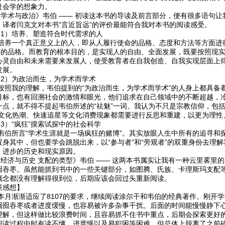
社会学的想象力。
术与政治》韦伯 —— 初读这本书的导读及前言部分，便有很多语句让
，译者闫克文对本书“言近旨远”的评价最能符合我对本书的阅读感受。
）培养、塑造符合时代需求的人
一个真正意义上的人，即从人履行使命的品格、态度和方法等方面进行
人”的品格。而教育的根本目的，是实现人的自由、全面发展，既要按照现
心灵自由和未来需要来发展人，使受教育者在自我创造、自我实现层面上
发展。
）为政治而生，为学术而学术
我的理解，韦伯提到的“为政治而生，为学术而学术”的人身上都具备着
目标，也有回溯社会的激情和眼光，他们追求在自己领域中的不断超越，
一点，就不得不提起韦伯所述的“祛魅”一词。我认为不只是宗教信仰，包括
”文化热潮、快速追星等文化消费现象都需要进行反思和重建，以更为理性
）“疯狂”摸索试探中的社会科学
所言“学术生涯就是一场疯狂的赌博”。其实放眼人生中所有的追寻和
置身其中，但也要学会跳脱出来，以“参与者”和“旁观者”的双重身份去理
、进步的历史和现实原因。
济与历史 支配的类型》韦伯 —— 这两本书属实让我有一种云里雾里
囵吞枣。虽然能抓到书中的一些关键部分，如图腾、氏族、卡理斯玛支配
概念都没有理解得很到位，后期应该会回过头重新阅读。
获感想】
渐渐适应了8107的要求，继续阅读涂尔干和韦伯的经典著作。刚开学
囫囵吞枣或者进度缓慢，也容易被许多杂事干扰。后面的时间能慢慢静下
理解，但这样做比较浪费时间，且容易抓不住书中重点，后期会探索更好
阅读过程中时有读不懂、进度慢以及易犯困等困难，但总体上脱离了之前