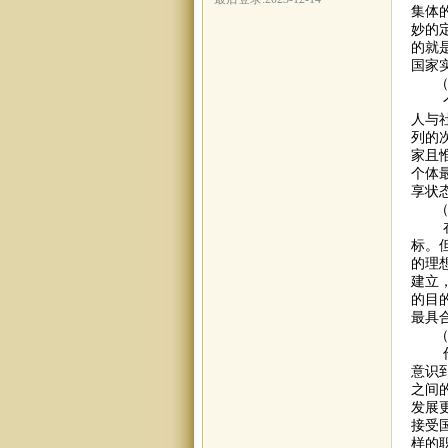
集体
妙的
的就
国家
（2
个人
人与
列的
家且
个体
享状
（3
在涂
标。
的理
建立
的目
最具
（4
作者
意识
之间
发展
接受
样的