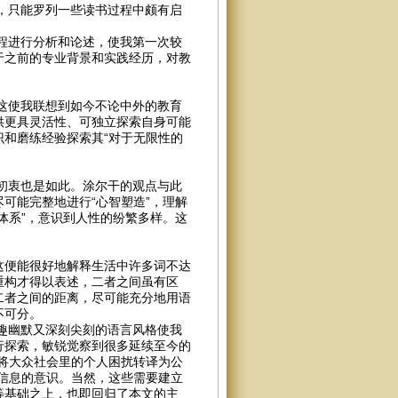
只能罗列一些读书过程中颇有启
程进行分析和论述，使我第一次较
于之前的专业背景和实践经历，对教
使我联想到如今不论中外的教育
供更具灵活性、可独立探索自身可能
和磨练经验探索其“对于无限性的
衷也是如此。涂尔干的观点与此
可能完整地进行“心智塑造”，理解
体系”，意识到人性的纷繁多样。这
这便能很好地解释生活中许多词不达
重构才得以表述，二者之间虽有区
二者之间的距离，尽可能充分地用语
不可分。
趣幽默又深刻尖刻的语言风格使我
行探索，敏锐觉察到很多延续至今的
将大众社会里的个人困扰转译为公
信息的意识。当然，这些需要建立
等基础之上，也即回归了本文的主