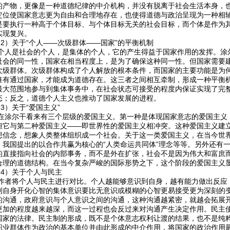
的产物，更像是一种道德纪律的中介机构，并没有脱离于社会生活本身，
定位使国家意志更为自由和合理地存在，也使得道德与政治呈现为一种相
是要执行一种高于个体目标、与个体目标无关的社会目标，而个体是作为
实现复兴。
）关于“个人——次级群体——国家”的平衡机制
是社会的个人，是集体的个人，它的产生得益于国家作用的发挥。涂尔
社会的同一性，国家在相当程度上，是为了确保这种同一性。但国家需要
次级群体。次级群体构成了个人解放的根本条件，而国家的主要功能是为
惟有通过国家，才能成为道德存在。这三者之间相互牵制，形成一种平衡
最大范围地参与到集体事务中，在社会状态可接受的程度内保证实现了完
态；反之，道德个人主义也推动了国家发展的进程。
）关于“爱国主义”
尔干看来有三个层级的爱国主义。第一种是体现国家意志的爱国主义，
但它与第二种爱国主义——即世界性的爱国主义相冲突。这种爱国主义建
想信念，想象人类整体组织成一个社会。关于这一类爱国主义，在当今世
，我国提出的以合作共赢为核心的“人类命运共同体”理念等等。另外还有
的直接指向社会的内部事务，而不是外在扩张，社会不是因为伟大和富庶
合理的道德结构。在当今复杂严峻的国际形势之下，这个阶段的爱国主义
）关于个人与民主
将个人与民主进行对比。个人越能够意识到自身，越有能力做出反应，
到自身开化心智的集体意识要比无意识或模糊的心智更易接受更为深刻的
的沟通，政府意识与个人意识之间的沟通，这种沟通越紧密，就越会拓展
更加的程度越来越深，而这一过程也会反过来对沟通产生决定作用。民主
国家的法律。民主制的形成，既不是个体意志权利让渡的结果，也不是纯
职业群体作为政治的基本单位并由此形成的中介作用，将国家的政治作用