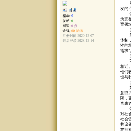
刚刚
发的
《教
精华:
0
为完
发帖:
9
育领
威望:
9 点
（1
金钱:
90 RMB
涂尔
注册时间:2020-12-07
体制
最后登录:2023-12-14
性的
需求”
（2
不论
相近
他们
也与
（3
如涂
意或
隔，
言表
《社
对社
社会
共议
在拥