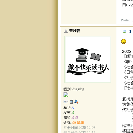
自己
Posted: 
宋以若
2022.
【阅
《职
《社
《日
《社
《社
【读
级别:
dsgsdag
《职
复揣
为集
精华:
0
代社
发帖:
9
（1
威望:
9 点
国家
金钱:
90 RMB
枢神
注册时间:2020-12-07
将国
最后登录:2023-12-14