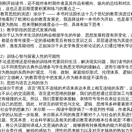
开始读书，还不能对各时期作者及其作品有横向、纵向的总结和对比，
点，这也正是后期需要积累和练习的重点之一。
育思想的演进》涂尔干 —— 本书对法国长达十几个世纪的教育演进过
整地看到了欧洲社会的教育发展史。我选择这样一本书作为开始，也是基
域更为熟知，想来理解的难度会小一些。具体有如下思考：
）教学阶段的层进式发展内核
干认为学术生活的结构会根据学生的年龄、思想发展程度有所变化，这
，都是在青年接受一定的基础教育且有独立意识之后，层层递进地为其提
场所，激发其能动性，正如涂尔干从史学角度分析论证的人们通过增长学识
。
）训练心智与探索人性的可能性
是思维还是经验的训练终究要回归生活，解决现实问题，我们读书的初
。以不同类型的古典作品增多与学生熟悉文明间的接触点，进而引领学生尽
较为熟知的东西外的“观念、习俗、政制、家庭组织形式、伦理体系、逻辑
我们“立德树人”的教育理念中把发展人作为根本前提不谋而合。
）思想与语言之间的张力
尔干所述，语言“用互不连续的术语来表达本质上相互连续的东西”，
力不从心的交流困境。语言是对思维的肢解，我们的思想通过层层加工与
更有碰撞的火花。所以，我们需要肢体接触、表情符号等外在表征去拉近
述自己的思想。因此，对语言的研究也与文化、逻辑、思维等多种要素密
会学的想象力》米尔斯 —— 阅读中期穿插了一本批判性书籍，作者风
会学的认知进一步拓展。米尔斯从不同的角度不断对个人与社会的关系进
议题。究其本质，社会科学家以及相关的通识教育者的根本任务就是“不断
题，将公共议题转译成人文意涵的表达”，能够拥有转换视角的能力和提取
有社会责任感、敏锐的感知力、理性的思考能力以及对历史脉络的熟知力