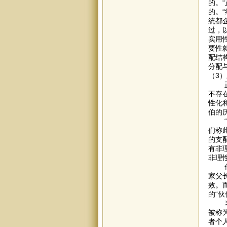
的。
的。
统都
过，
实用
要性
配结
分配
（3
正当
不存
性化
伯的
“如
们称
的支
有非
非理
传统
家父
效。
的“
当家
被称
者个