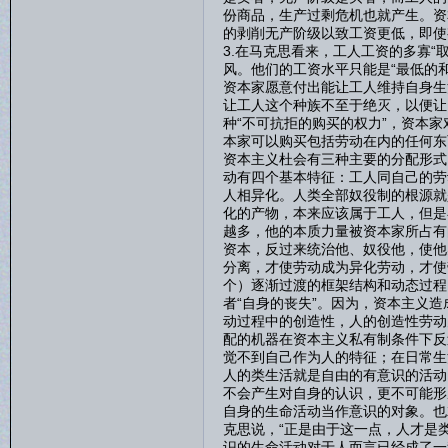
份商品，生产过剩危机也就产生。资
的剥削无产阶级以致工资更低，即使
3.在马克思看来，工人工资的多寡
风。他们的工资水平只能是“最低的和
资本家愿意付出能让工人维持自身生
让工人这个种族不至于绝灭，以便让
种“不可抗拒的购买的权力”，资本
本家可以购买包括劳动在内的任何东
资本主义杜会有三种主要的分配形式
动有四个基本特征：工人同自己的劳
人相异化。人类全部奴役制的根源就
化的产物，本来应该属于工人，但是
越多，他的本质力量被资本家所占有
资本，反过来统治他、奴役他，使他
分离，才使劳动成为异化劳动，才使
个）逐渐过渡的框架结构和动态过程
者“自身的丧失”。因为，资本主义
动过程中的创造性，人的创造性劳动
配的机器在资本主义私有制条件下反
觉不到自己作为人的特征；在日常生
人的类生活就是自由的有意识的活动
不会产生对自身的认识，更不可能形
自身的生命活动当作意识的对象。也
克思说，“正是由于这一点，人才是
识的生命活动对于人而言已经成了一