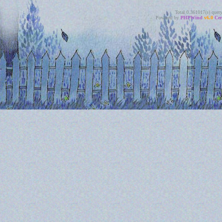
Total 0.361017(s) quer
Powered by
PHPWind
v6.0
Cer