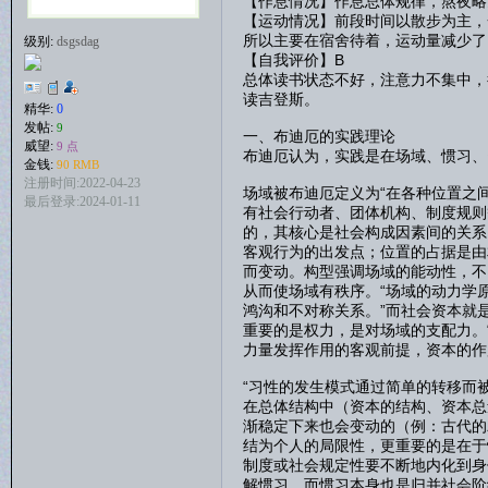
【作息情况】作息总体规律，熬夜略
【运动情况】前段时间以散步为主，
所以主要在宿舍待着，运动量减少了
级别:
dsgsdag
【自我评价】B
总体读书状态不好，注意力不集中，
读吉登斯。
精华:
0
发帖:
9
一、布迪厄的实践理论
威望:
9 点
布迪厄认为，实践是在场域、惯习、
金钱:
90 RMB
注册时间:2022-04-23
场域被布迪厄定义为“在各种位置之
最后登录:2024-01-11
有社会行动者、团体机构、制度规则
的，其核心是社会构成因素间的关系
客观行为的出发点；位置的占据是由
而变动。构型强调场域的能动性，不
从而使场域有秩序。“场域的动力学
鸿沟和不对称关系。”而社会资本就
重要的是权力，是对场域的支配力。
力量发挥作用的客观前提，资本的作
“习性的发生模式通过简单的转移而
在总体结构中（资本的结构、资本总
渐稳定下来也会变动的（例：古代的
结为个人的局限性，更重要的是在于
制度或社会规定性要不断地内化到身
解惯习，而惯习本身也是归并社会阶