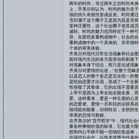
两年的时尚，等过两年之后时尚本身
上，齐美尔则认为，时尚的魅力在于
假的持久有效性形成反差。时尚通过
否归属于这个圈子又是因为其是否有
某种庄重性，这个社会圈子使其成员
减轻。时尚的魅力也同样在于一种可
异。在那些多重构成物中，社会的合
重构成物中的一个具体的、非常独特
个体的审美体验。
齐美尔对现代日常生活现象和社会图
面对现代生活的各方面变动和刺激下
对现象本身下结论，而只是论述现象
齐美尔对爱情的论述，“在整个范畴
以及恋人的整个姿态是完全统一的整
是经由恋爱才出现，形成了一个全新
性吞噬了其客体，它的出现不需要原
上帝不是因为上帝全知全能全善，而
爱。这样看来，爱是一种主观的心灵
的恋爱者。爱情一旦和目的论联系在
续绵延的能量，但倒转后，全部的生
审美的悲情与救赎。
在齐美尔的“货币哲学”中，现代社会
量各种事物价值的标准，它在最大限
想和内心平静不顾一切地狂热追捧，
在现代社会中，以技术优势为代表的