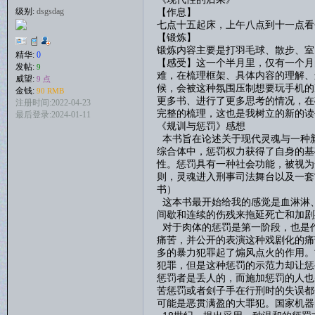
【作息】
级别:
dsgsdag
七点十五起床，上午八点到十一点看
【锻炼】
锻炼内容主要是打羽毛球、散步、室
精华:
0
【感受】这一个半月里，仅有一个月
发帖:
9
难，在梳理框架、具体内容的理解、
威望:
9 点
候，会被这种氛围压制想要玩手机的
金钱:
90 RMB
更多书、进行了更多思考的情况，在
注册时间:2022-04-23
完整的梳理，这也是我树立的新的读
最后登录:2024-01-11
《规训与惩罚》感想
本书旨在论述关于现代灵魂与一种
综合体中，惩罚权力获得了自身的基
性。惩罚具有一种社会功能，被视为
则，灵魂进入刑事司法舞台以及一套
书）
这本书最开始给我的感觉是血淋淋
间歇和连续的伤残来拖延死亡和加剧
对于肉体的惩罚是第一阶段，也是
痛苦，并公开的表演这种戏剧化的痛
多的暴力犯罪起了煽风点火的作用。
犯罪，但是这种惩罚的示范力却让惩
惩罚者是丢人的，而施加惩罚的人也
苦惩罚或者刽子手在行刑时的失误都
可能是恶贯满盈的大罪犯。国家机器