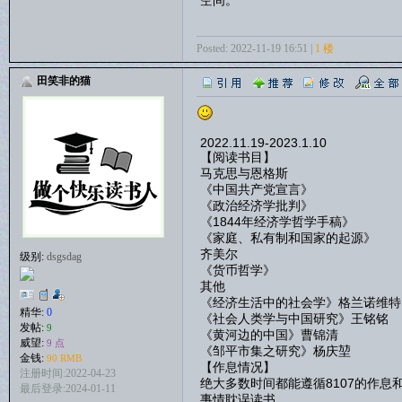
Posted: 2022-11-19 16:51 |
1 楼
田笑非的猫
2022.11.19-2023.1.10
【阅读书目】
马克思与恩格斯
《中国共产党宣言》
《政治经济学批判》
《1844年经济学哲学手稿》
《家庭、私有制和国家的起源》
齐美尔
级别:
dsgsdag
《货币哲学》
其他
《经济生活中的社会学》格兰诺维特
精华:
0
《社会人类学与中国研究》王铭铭
发帖:
9
《黄河边的中国》曹锦清
威望:
9 点
《邹平市集之研究》杨庆堃
金钱:
90 RMB
【作息情况】
注册时间:2022-04-23
绝大多数时间都能遵循8107的作
最后登录:2024-01-11
事情耽误读书。