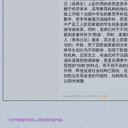
迁（或再生）上起作用的依然是资本
赖于经济资本，高等教育机构的地位
级上升呢？法国中学生的教育学科也
数学、哲学等被视为顶端学科，而若
中产及工人阶层家庭的学生则多选择
级等级体系。同时，老师们对于不同
庭则多被评价为“勤奋”。同时，家
入（资本占比）最多，其次是上层家
当的）学校，而下层阶级家庭则没有
将学生划分为不同群体，实现了阶级
性机构。总而言之，布迪厄对于法国
成长道路的情感体验，更是在调查中
思想的“结构”的特点。而不得不说
作用，即使这道社会结构已固化，且
别统治关系改变的可能性，结构有其
让阳光倾撒。
Posted: 2023-12-12 19:49 |
7 楼
三农中国读书论坛
»
西农四为读书会