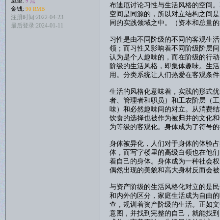
威望:
9 点
布迪厄讨论习性与生活风格的空间。
金钱:
90 RMB
空间是同源的，所以对立结构之间是
注册时间:2022-04-23
同的实践领域之中。（资本和总量的
最后登录:2024-01-11
习性是由不同阶级的不同的客观生活
领；而习性又影响着不同阶级阶层间
认为是个人趣味的，而在阶级的行动
阶级的生活风格，即集体趣味。生活
用。分类系统让人们热爱在客观条件
生活的风格化意味着，实践的形式优
者、管理者和职员）和工农阶层（工
味）和必然趣味间的对立。从消费结
饮食的选择也被作为被归并的文化和
为等级的客观化。身体成为了符号的
身体被异化，人们对于身体的体验占
体，而写字楼里的高级白领也在他们
着自己的身体。身体成为一种社会权
偶然出现的美貌和高大身材反而会被
与资产阶级的生活风格化对立的是民
和内外的区分，家庭生活成为自由的
查，规训着资产阶级的生活。正如文
意图，并找到完整的自己，就能找到