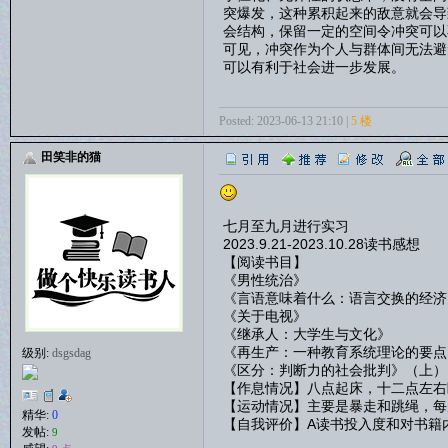
突爆发，这种累积起来的敌意就会导
会结构，保留一定的空间令冲突可以
可见，冲突作为个人与群体间无法避
可以有利于社会进一步发展。
Posted: 2023-06-13 21:10 |
5 楼
田笑非的猫
七月至九月进行实习
2023.9.21-2023.10.28读书感想
【阅读书目】
《男性统治》
《言语意味着什么：语言交换的经济
《关于电视》
《继承人：大学生与文化》
《再生产：一种教育系统理论的要点
级别:
dsgsdag
《区分：判断力的社会批判》（上）
【作息情况】八点起床，十二点左右
【运动情况】主要是暴走和跳绳，每
精华:
0
【自我评价】A读书投入度和对书籍
发帖:
9