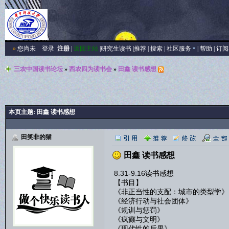
»
您尚未
登录
注册
|
返回主站
|
研究生读书
|
推荐
|
搜索
|
社区服务
|
帮助
|
订阅
三农中国读书论坛
»
西农四为读书会
»
田鑫 读书感想
本页主题:
田鑫 读书感想
田笑非的猫
田鑫 读书感想
8.31-9.16读书感想
【书目】
《非正当性的支配：城市的类型学》
《经济行动与社会团体》
《规训与惩罚》
《疯癫与文明》
《现代性的后果》