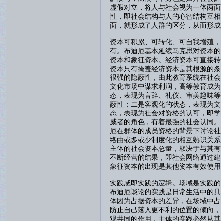
虚假对立，将人与社会视为一体两面
性，即社会结构与人的心智结构互相
面，就形成了人群的区分，从而形成
资本可积累、可转化、可自我增殖，
有。布迪厄基本延续马克思对资本的
资本和象征资本。经济资本可直接转
资本只有掩盖经济资本是其根源的条
很强的隐蔽性，由此教育系统在社会
文化市场中谋求利润，高等教育成为
态，表现为言辞、礼仪、审美趣味等
蔽性；二是客观化的状态，表现为文
态，表现为社会对资格的认可，即学
威者的角色，有着最强的社会认同。
厄在群体的成员资格的背景下讨论社
络由或多或少制度化的相互熟识关系
主体的社会资本总量，取决于与其有
不断经营的结果，即社会网络通过建
象征资本的出现是其他资本有效使用
实践感即实践的逻辑。场域是实践的
布迪厄谈论的实践是日常生活中的具
体因为占据资本的差异，在场域中占
防止自己落入更不利的位置的倾向，
观共同的作用，主体的实践必然从其