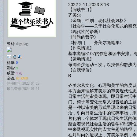
2022.2.11-2023.3.16
【阅读书目】
齐美尔
《金钱、性别、现代社会风格》
《社会学——关于社会化形式的研究
《现代性的诊断》
《时尚的哲学》
《桥与门——齐美尔随笔集》
级别:
dsgsdag
【作息情况】
基本遵循8107的作息和读书安排
【运动情况】
精华:
0
每周至少运动三次，以拉伸和散步为
发帖:
9
【自我评价】
威望:
9 点
B
金钱:
90 RMB
注册时间:2022-04-23
齐美尔从文化、心理和美学的角度认
最后登录:2024-01-11
本方面来理解齐美尔的审美现代性思
日常生活的审美体现。即日常生活中
门、椅子等变化无常又很普通的主题
是一种以审美的形式呈现出来的日常
活，引向日常生活中的琐碎事物，来
片化的，个体对于现代日常生活的体
蕴含着现代社会生活的哲学和思辨性
中来透视现实性的宏大主题的路径，
在对时尚的透视上，齐美尔举例，今