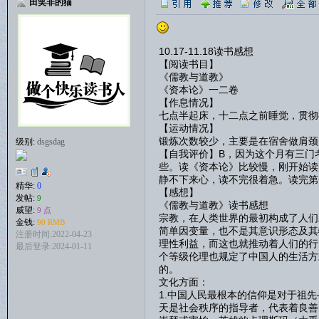
田笑非的猫
10.17-11.18读书感想
【阅读书目】
《儒教与道教》
《资本论》一二卷
【作息情况】
七点半起床，十二点之前睡觉，贯彻
【运动情况】
锻炼次数较少，主要是在宿舍做肩颈
级别:
dsgsdag
【自我评价】B，因为这个月有三门
些。读《资本论》比较慢，刚开始读
静不下来心，读不完很着急。读完第
精华:
0
【感想】
发帖:
9
《儒教与道教》读书感想
威望:
9 点
宗教，在人类世界的最初构成了人们
金钱:
90 RMB
简单因变量，也不是其意识形态及其
注册时间:2022-04-23
理性利益，而这也就推动着人们的行
最后登录:2024-01-11
个等级伦理也规定了中国人的生活方
的。
文化方面：
1.中国人民最根本的信仰是对于祖
天是社会秩序的指导者，代表着良善