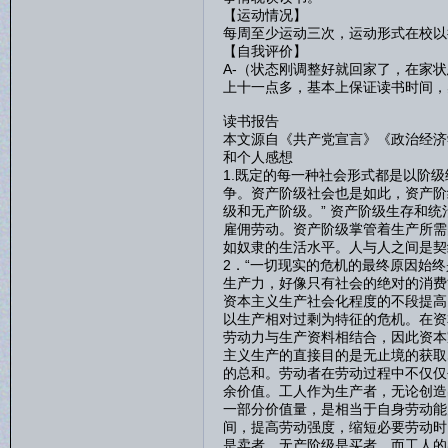
【运动情况】
每周至少运动三次，运动形式在校以
【自我评价】
A-（状态刚调整好就回家了，在家
上十一点多，基本上保证读书时间，
读书报告
本文源自《共产党宣言》《政治经济
和个人感想
1.既定的每一种社会形式都是以阶
争。资产阶级社会也是如此，资产阶
级和无产阶级。” 资产阶级生存和
雇佣劳动。资产阶级掌管着生产所需
如奴隶的生活水平。人与人之间是契
2．“一切现实的危机的最终原因始
生产力，好像只有社会的绝对的消费
资本主义生产社会化程度的不段提高
以生产相对过剩为特征的危机。在资
劳动力与生产资料相结合，因此资本
主义生产的直接目的是无止境的获取
的总和。劳动者在劳动过程中不仅仅
余价值。工人作为生产者，无论创造
一部分价值量，是相当于自身劳动能
间，提高劳动强度，缩短必要劳动时
是卖者，无产阶级是买者，而工人的