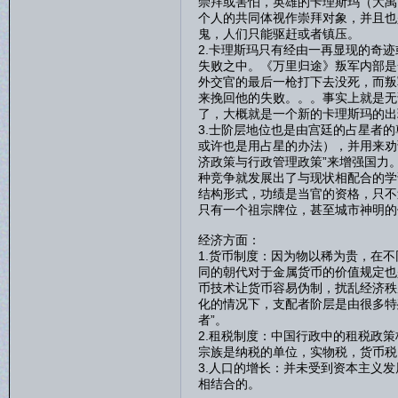
崇拜或害怕，英雄的卡理斯玛（大禹
个人的共同体视作崇拜对象，并且也
鬼，人们只能驱赶或者镇压。
2.卡理斯玛只有经由一再显现的奇
失败之中。《万里归途》叛军内部是
外交官的最后一枪打下去没死，而叛
来挽回他的失败。。。事实上就是无
了，大概就是一个新的卡理斯玛的出
3.士阶层地位也是由宫廷的占星者
或许也是用占星的办法），并用来劝
济政策与行政管理政策”来增强国力
种竞争就发展出了与现状相配合的学
结构形式，功绩是当官的资格，只不
只有一个祖宗牌位，甚至城市神明的
经济方面：
1.货币制度：因为物以稀为贵，在
同的朝代对于金属货币的价值规定也
币技术让货币容易伪制，扰乱经济秩
化的情况下，支配者阶层是由很多特
者”。
2.租税制度：中国行政中的租税政
宗族是纳税的单位，实物税，货币税
3.人口的增长：并未受到资本主义
相结合的。