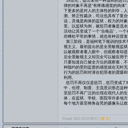
18世纪，提出采用一种温和的惩罚
律的对象不再是“有疼痛感觉的肉体
下更多的是对人的主体性的剥夺，人
测、矫正性裁决，司法也具有了复合
说，灵魂是肉体的监狱，权力的对象
里。以监狱为例，被惩罚者像是流水
活动让其变成了一个“合格品”，一
些稀松平常的事情，就也有种后背发
第三阶段，是福柯笔下规训的技术
视主义。最初提出的是全景敞视监狱
以被观察者看入眼中，但观察者却是
后全景敞视主义却完全可以被应用于
只要知道自己被全方位的观察着，不
种隐约的受到监督的感觉就在无时无
行为的惩罚和对潜在犯罪者的震慑和
利用。
惩罚不再仅仅是惩罚，惩罚变成了
中，伦理、制度、主流意识形态这种
至惩罚不再广泛的出现在现代人的生
体，在监狱、学校、医院等许多地方
每个地方甚至犄角旮旯的摄像头让政
Posted: 2022-10-23 09:11 |
[楼 主]