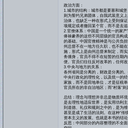
政治方面：
1.城市的结构：城市都是要塞和城
则为誓约兄弟团体，自我武装意义上
治体，也缺乏一种在形式上受到保证
项规定或者撤回某个官，而不是去追
2.官僚体系：中国是一个统一的家
俸禄豢养的这些不同层级的官员构成
的基础。中国官僚精神是与公共负担
州总督不在一地方任久职，也不能在
施，形式上是由州总督来制定，而实
务缠身，官员不得不在短暂的任期内
便。官员们往往反对改革的，任何改
3.中央与地方的关系：
各州省间是分离的，财政是分离的。
中央行政化的理性化，以及统一的经
家族，而不是田地单位，才是征税单
官员所在的非自治地区；而“村落”
总结：理念与理想并非总是物质环境
是去理性地适应世界，是实用功利主
到道德、礼仪和规则之中的，是为维
甚至是成了生活的法则。在这种“传
资本主义的发展。也就是本书的结论
反思：中间部分的内容整理的不全面
空间。