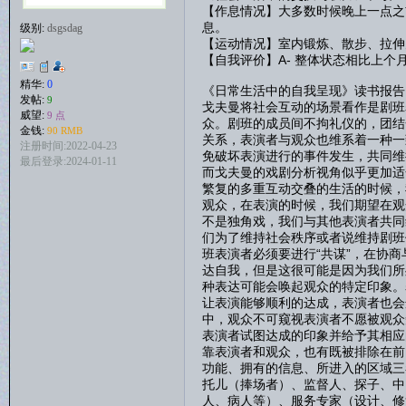
【作息情况】大多数时候晚上一点之
息。
级别:
dsgsdag
【运动情况】室内锻炼、散步、拉伸
【自我评价】A- 整体状态相比上
精华:
0
《日常生活中的自我呈现》读书报告
发帖:
9
戈夫曼将社会互动的场景看作是剧班
威望:
9 点
众。剧班的成员间不拘礼仪的，团结
金钱:
90 RMB
关系，表演者与观众也维系着一种一
注册时间:2022-04-23
免破坏表演进行的事件发生，共同维
最后登录:2024-01-11
而戈夫曼的戏剧分析视角似乎更加适
繁复的多重互动交叠的生活的时候，
观众，在表演的时候，我们期望在观
不是独角戏，我们与其他表演者共同
们为了维持社会秩序或者说维持剧班
班表演者必须要进行“共谋”，在协
达自我，但是这很可能是因为我们所
种表达可能会唤起观众的特定印象。
让表演能够顺利的达成，表演者也会
中，观众不可窥视表演者不愿被观众
表演者试图达成的印象并给予其相应
靠表演者和观众，也有既被排除在前
功能、拥有的信息、所进入的区域三
托儿（捧场者）、监督人、探子、中
人、病人等）、服务专家（设计、修