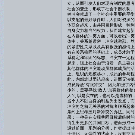
立，从而引发人们对现有制度的思考
社会的变迁，形成了社会平衡机制。
种冲突就成了一个社会中重要的平衡
以支配的最好条件时，人们对资源的
体联合起来，由共同目标形成一种利
自身实力相当的权力，从而建立起新
在内群体的冲突方面，可以看出冲突
体中，关系越紧密，冲突越激烈。然
的紧密性关系以及具有很强的感情上
有在关系稳固的基础上，成员才敢于
系稳定和牢固的标志。冲突在一定程
起来，阻止社会由于沿着一条主要分
其他群体的冲突能动员群体成员的活
上。组织的规模越小，成员的参与程
此，内部难以团结起来，进而无法抵
成员释放“有限冲突”，因此加强了
少的，需要寻找“敌人”加强群体的
人”可以是实在的，也可以是虚构的
当个人不以自身的利益为出发点，而
冲突将之前无关系的对抗者联系起来
条约上思考应对新冲突的办法。同时
果：一种是在实现共同目标后临时的
衍生出更多的共同目标，进而形成一
通过前面一系列的分析，作者提出冲
于僵化、无弹性的状态下，没有空间