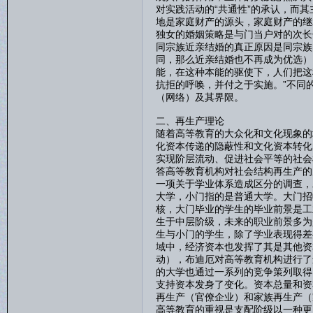
对实践活动的“共通性”的承认，而
地是家庭财产的源头，家庭财产的继
独女的婚姻策略是与门当户对的次长
同宗族近亲结婚的真正原因是同宗族
同，那么近亲结婚也不再成为优选）
能，在这种本能的驱使下，人们把这
抗拒的呼唤，并付之于实施。”不同
（网络）及其界限。
二、再生产理论
随着高等教育的大众化和文化现象的
化资本传递的隐蔽性和文化资本转化
实现阶层流动、促进社会平等的社会
答高等教育机构对社会结构再生产的
一项关于学业体系造成区分的调查，
大学，小门指的是普通大学。大门招
核，大门毕业的学生的毕业前景是工
生于中层阶级，未来的职业前景多为
生与小门的学生，除了学业表现得差
域中，经济资本也发挥了其是其他资
动），布迪厄对高等教育机构进行了
的大学也通过一系列的竞争策列取得
支持资本发身了变化。资本总量和资
再生产（官僚企业）和家族再生产（
高等教育的重视是支配阶级以一种更