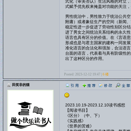
式化（审美否认）生活风格的对立，
式赋予优先权来掩盖对功能的关注，
男性统治中，男性致力于统治公共空
附庸）或者象征生产的空间（新闻、
稳定性进一步促进了劳动性别区分结
进了男女之间统治关系结构的永久性
语言也具有区分的价值。在《言语意
形成也是与君主国家的建构一同发展
准化语言的合法化和强加，合法语言
台面的语言，代表着与具有阶级性的
出了这种区分的作用。
Posted: 2023-12-12 19:47 |
6 楼
田笑非的猫
2023.10.19-2023.12.10读书感想
【阅读书目】
《区分》（中、下）
《实践感》
《世界的苦难》