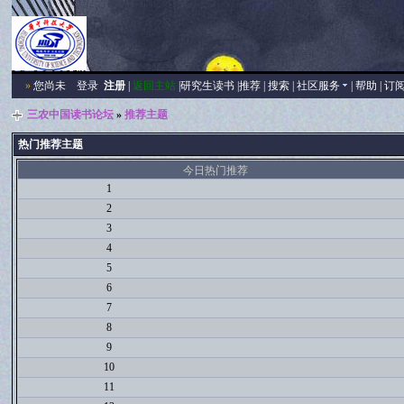
»
您尚未
登录
注册
|
返回主站
|
研究生读书
|
推荐
|
搜索
|
社区服务
|
帮助
|
订
三农中国读书论坛
»
推荐主题
热门推荐主题
今日热门推荐
1
2
3
4
5
6
7
8
9
10
11