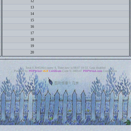
12
13
14
15
16
17
18
19
20
Total 0.304534(s) query 4, Time now is:08-07 19:53, Gzip disabled
Powered by
PHPWind
v6.0
Certificate
Code © 2003-07
PHPWind.com
Corporation