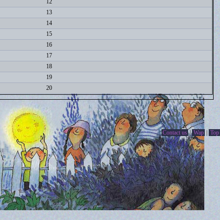
12
13
14
15
16
17
18
19
20
Contact us
|
Wap
|
Top