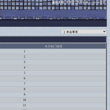
返回主站
|
无图版
|
风格切换
|
Home首页
本月热门推荐
1
2
3
4
5
6
7
8
9
10
11