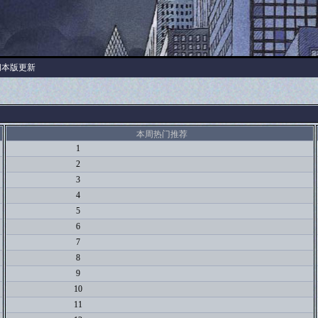
阅本版更新
本周热门推荐
1
2
3
4
5
6
7
8
9
10
11