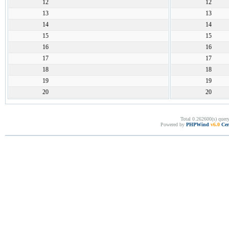
12
12
13
13
14
14
15
15
16
16
17
17
18
18
19
19
20
20
Total 0.262600(s) quer
Powered by
PHPWind
v6.0
Cer