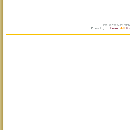
Total 0.240862(s) quer
Powered by
PHPWind
v6.0
Cer