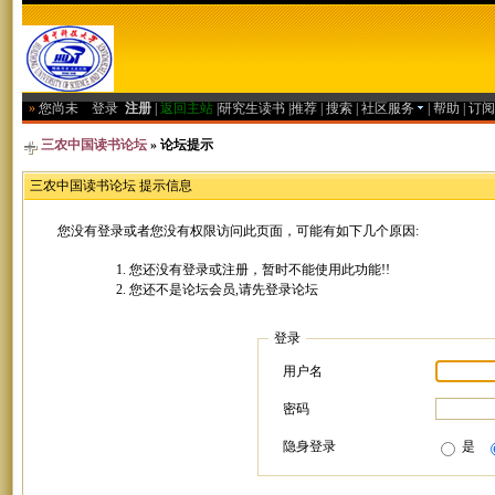
»
您尚未
登录
注册
|
返回主站
|
研究生读书
|
推荐
|
搜索
|
社区服务
|
帮助
|
订阅
三农中国读书论坛
» 论坛提示
三农中国读书论坛 提示信息
您没有登录或者您没有权限访问此页面，可能有如下几个原因:
您还没有登录或注册，暂时不能使用此功能!!
您还不是论坛会员,请先登录论坛
登录
用户名
密码
隐身登录
是