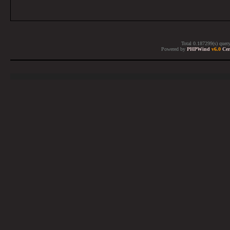
Total 0.187299(s) quer
Powered by
PHPWind
v6.0
Cer