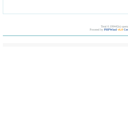
Total 0.199442(s) quer
Powered by
PHPWind
v6.0
Cer