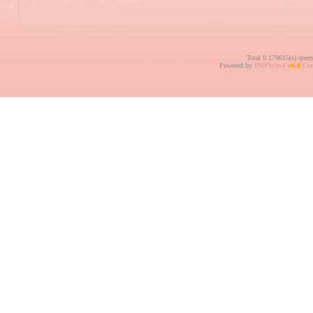
Total 0.179615(s) quer
Powered by
PHPWind
v6.0
Cer