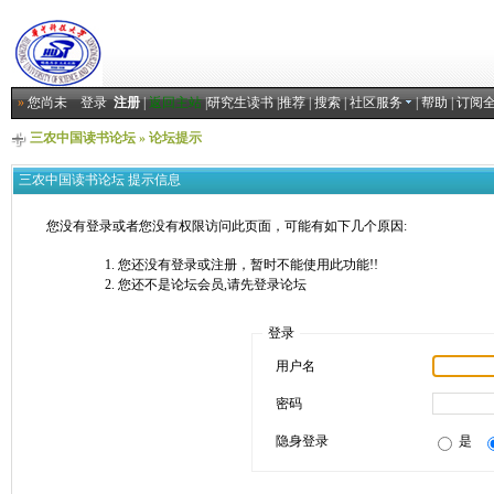
»
您尚未
登录
注册
|
返回主站
|
研究生读书
|
推荐
|
搜索
|
社区服务
|
帮助
|
订阅
三农中国读书论坛
» 论坛提示
三农中国读书论坛 提示信息
您没有登录或者您没有权限访问此页面，可能有如下几个原因:
您还没有登录或注册，暂时不能使用此功能!!
您还不是论坛会员,请先登录论坛
登录
用户名
密码
隐身登录
是