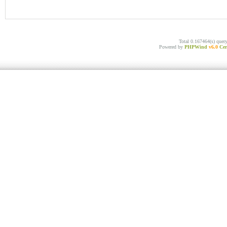
Total 0.167464(s) quer
Powered by
PHPWind
v6.0
Cer