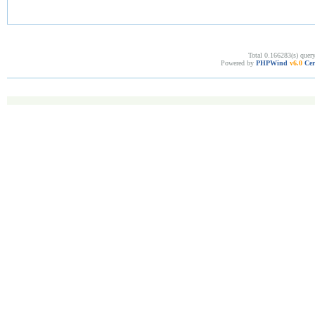
Total 0.166283(s) quer
Powered by
PHPWind
v6.0
Cer