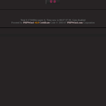
Total 0.174440(s) query 0, Time now is:08-07 07:39, Gzip disabled
Powered by
PHPWind
v6.0
Certificate
Code © 2003-07
PHPWind.com
Corporation