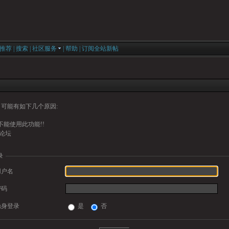
推荐
|
搜索
|
社区服务
|
帮助
|
订阅全站新帖
可能有如下几个原因:
能使用此功能!!
论坛
录
用户名
密码
隐身登录
是
否