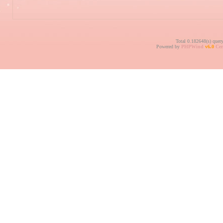
Total 0.182648(s) quer
Powered by
PHPWind
v6.0
Cer