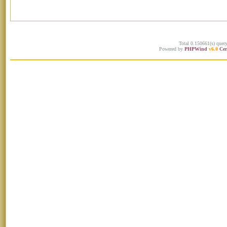
Total 0.150661(s) quer
Powered by
PHPWind
v6.0
Cer