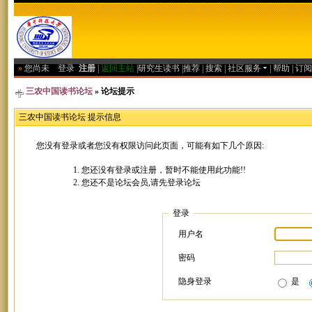
»
您尚未
登录
注册
|
返回主站
|
研究生读书
|
推荐
|
搜索
|
社区服务
|
帮助
|
订阅
三农中国读书论坛
» 论坛提示
三农中国读书论坛 提示信息
您没有登录或者您没有权限访问此页面，可能有如下几个原因:
您还没有登录或注册，暂时不能使用此功能!!
您还不是论坛会员,请先登录论坛
登录
用户名
密码
隐身登录
是