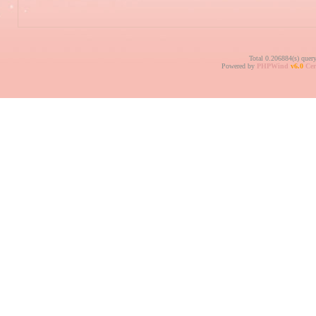
Total 0.206884(s) quer
Powered by
PHPWind
v6.0
Cer