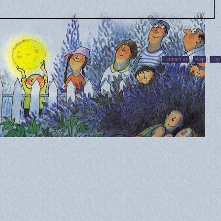
Contact us
|
Wap
|
Top