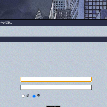
阅全站新帖
是
否