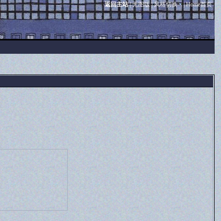
返回主站
|
无图版
|
风格切换
|
Home首页