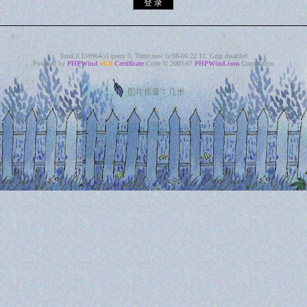
Total 0.159964(s) query 0, Time now is:08-06 22:11, Gzip disabled
Powered by
PHPWind
v6.0
Certificate
Code © 2003-07
PHPWind.com
Corporation