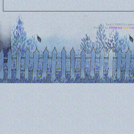
Total 0.180615(s) quer
Powered by
PHPWind
v6.0
Cer