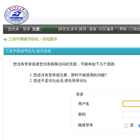
»
您尚未
登录
注册
|
返回主站
|
研究生读书
|
推荐
|
搜索
|
社区服务
|
帮助
|
订阅
三农中国读书论坛
» 论坛提示
三农中国读书论坛 提示信息
您没有登录或者您没有权限访问此页面，可能有如下几个原因:
您还没有登录或注册，暂时不能使用此功能!!
您还不是论坛会员,请先登录论坛
登录
用户名
密码
隐身登录
是