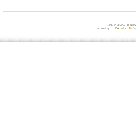
Total 0.189057(s) quer
Powered by
PHPWind
v6.0
Cer