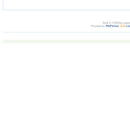
Total 0.170935(s) quer
Powered by
PHPWind
v6.0
Cer