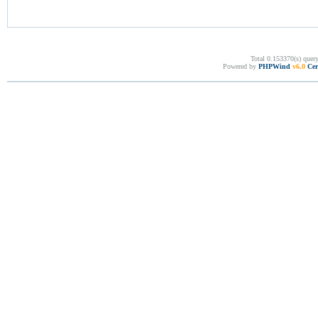
Total 0.153370(s) quer
Powered by
PHPWind
v6.0
Cer