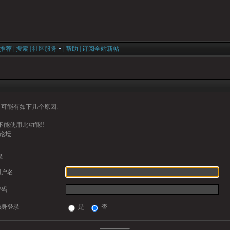
推荐
|
搜索
|
社区服务
|
帮助
|
订阅全站新帖
可能有如下几个原因:
能使用此功能!!
论坛
录
用户名
密码
隐身登录
是
否