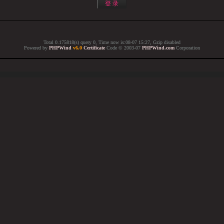
Total 0.175818(s) query 0, Time now is:08-07 15:27, Gzip disabled
Powered by
PHPWind
v6.0
Certificate
Code © 2003-07
PHPWind.com
Corporation