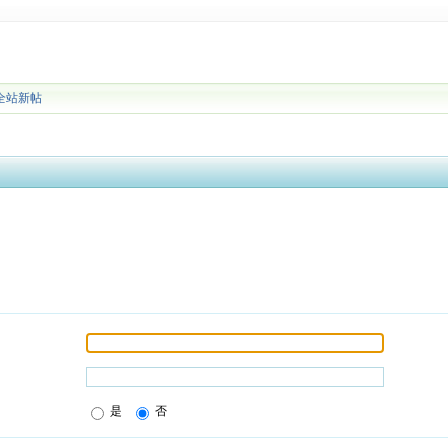
全站新帖
是
否