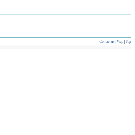
Contact us
|
Wap
|
Top