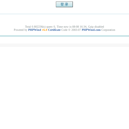
Total 0.802236(s) query 0, Time now is:08-08 16:34, Gzip disabled
Powered by
PHPWind
v6.0
Certificate
Code © 2003-07
PHPWind.com
Corporation