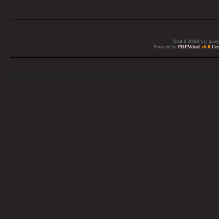
Total 0.202611(s) quer
Powered by
PHPWind
v6.0
Cer