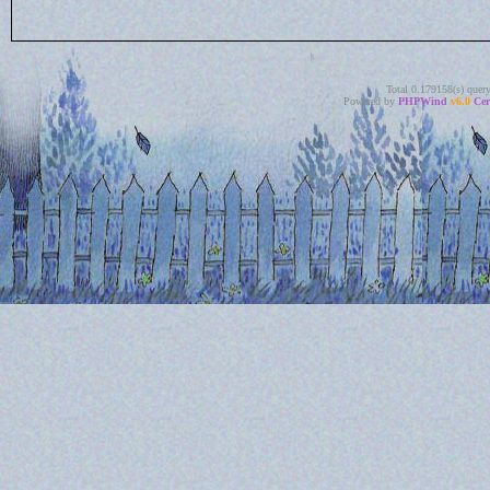
Total 0.179158(s) quer
Powered by
PHPWind
v6.0
Cer