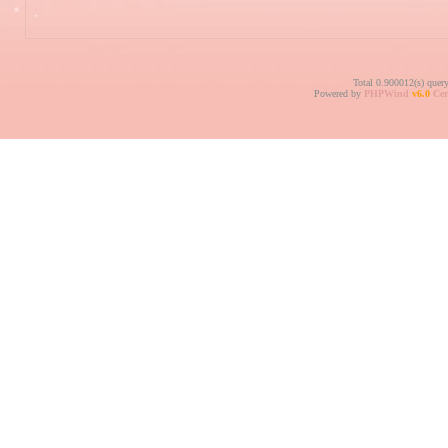
Total 0.900012(s) quer
Powered by
PHPWind
v6.0
Cer